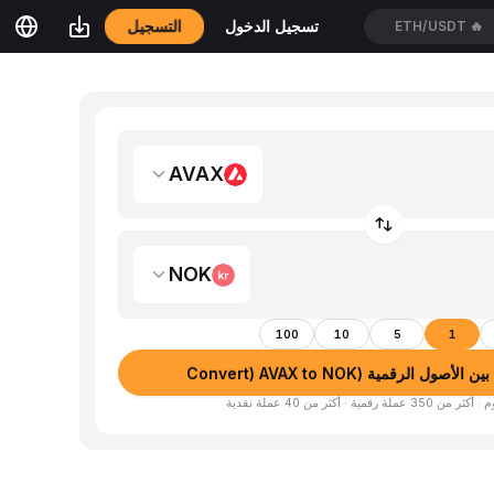
التسجيل
تسجيل الدخول
ETH/USDT
🔥
AVAX
NOK
100
10
5
1
صول الرقمية (Convert) AVAX to NOK
لة رقمية · أكثر من 40 عملة نقدية