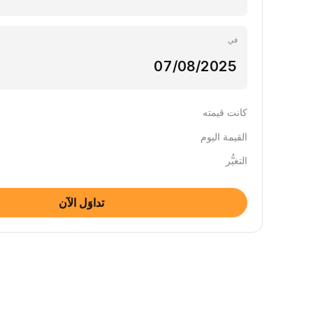
في
كانت قيمته
القيمة اليوم
التغيُّر
تداوَل الآن