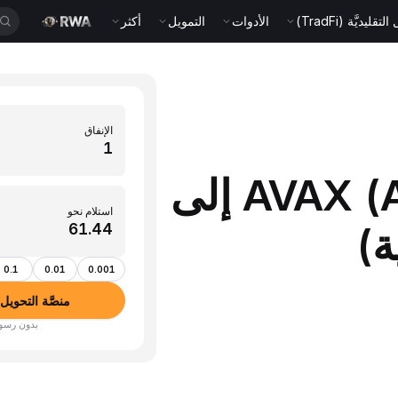
قليديَّة (TradFi)
الأدوات
التمويل
أكثر
الإنفاق
حوِّل 1 AVAX (Avalanche) إلى
استلام نحو
0.1
0.01
0.001
منصَّة التحويل بين الأ
بدون رسوم · أكثر من 350 عم