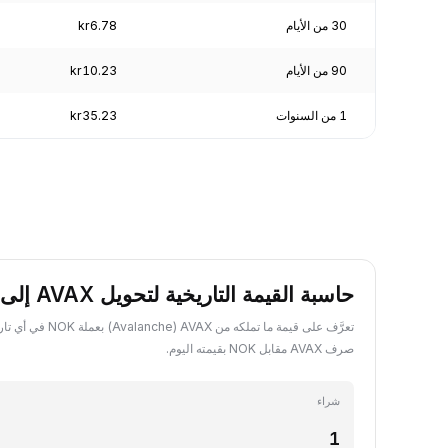
30 من الأيام
kr6.78
90 من الأيام
kr10.23
1 من السنوات
kr35.23
حاسبة القيمة التاريخية لتحويل AVAX إلى NOK
تعرَّف على قيمة ما تملكه من
صرف AVAX مقابل NOK بقيمته اليوم.
شراء