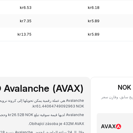
kr6.53
kr6.18
kr7.35
kr5.89
kr13.75
kr5.89
 Avalanche (AVAX)
 AVAX ‏(Avalanche) بعملة NOK في أي تاريخ سابق، وقارِن سعر
kr61.44064749092963 NOK.
Avalanche لديها قيمة سوقية تبلغ kr26.52B NOK وحجم تداول على مدار 24 ساعة يبلغ kr1.87B NOK.
Obíhající zásoba je 432M AVAX.
AVAX
خلال الـ 24 ساعة الماضية، انخفض Avalanche بنسبة 1.18%.