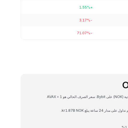
+1.55%
-3.17%
-71.07%
O
Avalanche هي عملة رقمية يمكن تحويلها إلى كرونة نرويجية (NOK) على Bybit. سعر الصرف الحالي هو 1 AVAX =