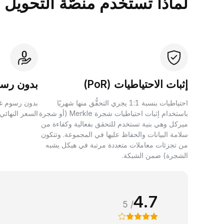
لماذا تستخدم منصَّة التحويل بين الأصول 
إثبات الاحتياطيات (PoR)
بدون رسو
احتياطيات بنسبة 1:1 يجري التحقُّق منها شهريًا
بدون رسوم غي
باستخدام إثبات احتياطيات شجرة Merkle (أو شجرة
السعر النهائي
ميركل وهي بنية تستخدم للتحقق بفعالية وكفاءة من
سلامة البيانات والحفاظ عليها في المجموعة. وتتكون
من تجزئات معاملات متعددة مرتبة في هيكل يشبه
الشجرة) ضمن الشبكة.
4.7
/ 5