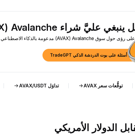
بغي عليَّ شراء Avalanche ‏(AVAX) الآن؟»
ق Avalanche ‏(AVAX) مدعومة بالذكاء الاصطناعي وتحليل مباشر لسعر AVAX مقابل NOK.
رح أسئلة على بوت الدردشة الذكي TradeGPT
توقُّعات سعر AVAX
تداوَل AVAX/USDT