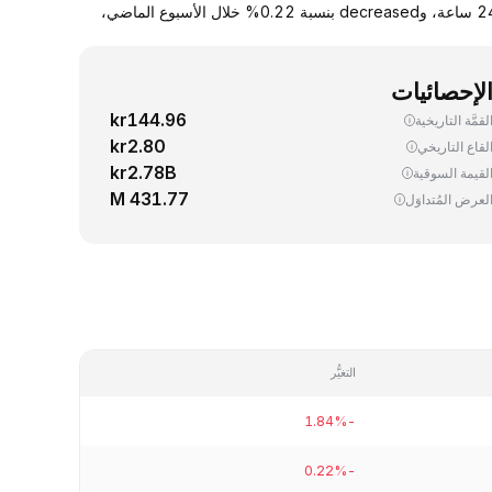
يجري اليوم، تداوُل واحد (1) AVAX ‏(Avalanche) بسعر 6.45 دولار. down سعر صرف AVAX مقابل الدولار الأمريكي بنسبة 1.84% خلال آخر 24 ساعة، وdecreased بنسبة 0.22% خلال الأسبوع الماضي،
لإحصائيات
kr144.96
لقمَّة التاريخية
kr2.80
لقاع التاريخي
kr2.78B
لقيمة السوقية
431.77 M
لعرض المُتداوَل
التغيُّر
-1.84%
-0.22%