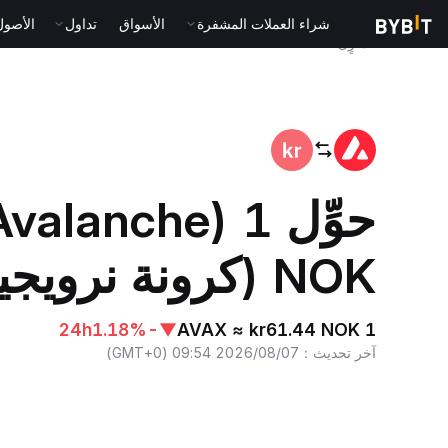
شراء العملات المشفرة
الأسواق
تداول
الأصول الت
المنزٍل
AVAX to NOK
NOK (كرونة نرويجية)
24h
-1.18%
▼
1 AVAX ≈ kr61.44 NOK
آخر تحديث
：
2026/08/07 09:54
(
GMT+0
)