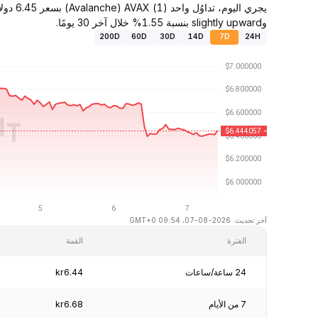
وslightly upward بنسبة 1.55% خلال آخر 30 يومًا.
200D
60D
30D
14D
7D
24H
آخر تحديث: 2026-08-07، 09:54 GMT+0
الفترة
القمة
24 ساعة/ساعات
kr6.44
7 من الأيام
kr6.68