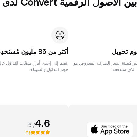
الرقمية Convert لدى Bybit؟
م تحويل
أكثر من 86 مليون مُستخدِم
ر مُعلَنَة. سعر الصرف المعروض هو
انضَم إلى إحدى أبرز منصَّات التداوُل عا
 الذي ستدفعه.
حجم التداوُل والسيولة.
4.6
/ 5