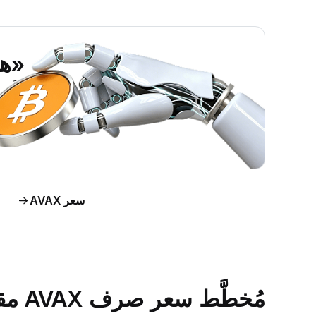
«هل ين
اطَّلع على رؤى حول سو
اط
سعر AVAX
مُخطَّط سعر صرف AVAX مقابل الدولار الأمريكي