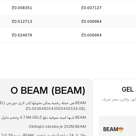
₾0.008351
₾0.007127
₾0.012713
₾0.006964
₾0.024679
₾0.006964
O BEAM (BEAM)
(Beam) بعملة GEL في أي تاريخ سابق، وقارِن سعر صرف
₾0.0036460543500445534 GEL.
BEAM لديها قيمة سوقية تبلغ ₾4.73M GEL وحجم تداول على مدار 24 ساعة يبلغ ₾19.93K GEL.
Obíhající zásoba je 202M BEAM.
BEAM
خلال الـ 24 ساعة الماضية، انخفض BEAM بنسبة 0.29%.