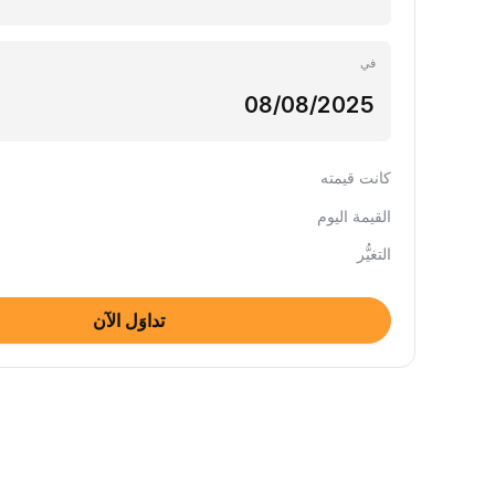
في
كانت قيمته
القيمة اليوم
التغيُّر
تداوَل الآن