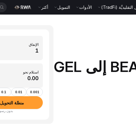
قليديَّة (TradFi)
الأدوات
التمويل
أكثر
الإنفاق
حوِّل 1 BEAM (Beam) إلى GEL
استلام نحو
0.1
0.01
0.001
منصَّة التحويل بين الأ
بدون رسوم · أكثر من 350 عم