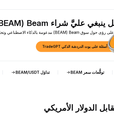
نبغي عليَّ شراء Beam ‏(BEAM) الآن؟»
وق Beam ‏(BEAM) مدعومة بالذكاء الاصطناعي وتحليل مباشر لسعر BEAM مقابل GEL.
رح أسئلة على بوت الدردشة الذكي TradeGPT
توقُّعات سعر BEAM
تداوَل BEAM/USDT