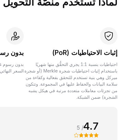
لماذا تستخدم منصَّة التحويل بين الأصول 
إثبات الاحتياطيات (PoR)
بدون رسو
احتياطيات بنسبة 1:1 يجري التحقُّق منها شهريًا
بدون رسوم غي
باستخدام إثبات احتياطيات شجرة Merkle (أو شجرة
السعر النهائي
ميركل وهي بنية تستخدم للتحقق بفعالية وكفاءة من
سلامة البيانات والحفاظ عليها في المجموعة. وتتكون
من تجزئات معاملات متعددة مرتبة في هيكل يشبه
الشجرة) ضمن الشبكة.
4.7
/ 5