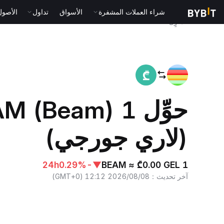
شراء العملات المشفرة
الأسواق
تداول
الأصول الت
المنزٍل
BEAM to GEL
(لاري جورجي)
24h
-0.29%
▼
1 BEAM ≈ ₾0.00 GEL
آخر تحديث
：
2026/08/08 12:12
(
GMT+0
)