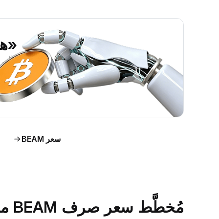
«هل ي
اطَّلع على رؤى حول س
اط
سعر BEAM
مُخطَّط سعر صرف BEAM مقابل الدولار الأمريكي