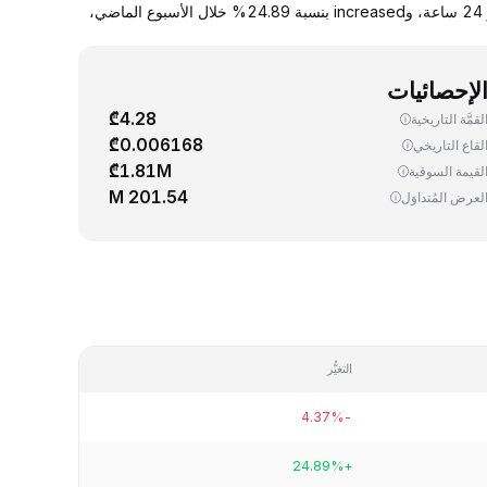
يجري اليوم، تداوُل واحد (1) BEAM ‏(BEAM) بسعر 0.009001 دولار. down سعر صرف BEAM مقابل الدولار الأمريكي بنسبة 4.37% خلال آخر 24 ساعة، وincreased بنسبة 24.89% خلال الأسبوع الماضي،
لإحصائيات
₾4.28
لقمَّة التاريخية
₾0.006168
لقاع التاريخي
₾1.81M
لقيمة السوقية
201.54 M
لعرض المُتداوَل
التغيُّر
-4.37%
+24.89%