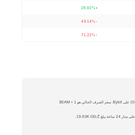
+26.92%
-43.14%
-71.22%
BEAM هي عملة رقمية يمكن تحويلها إلى لاري جورجي (GEL) على Bybit. سعر الصرف الحالي هو 1 BEAM =