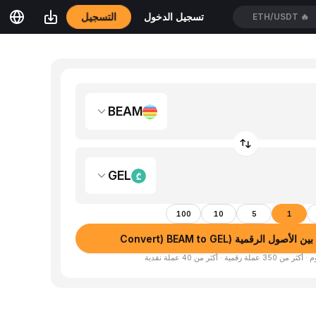
التسجيل
تسجيل الدخول
ETH/USDT
🔥
BEAM
GEL
100
10
5
1
صول الرقمية (Convert) BEAM to GEL
لة رقمية · أكثر من 40 عملة نقدية