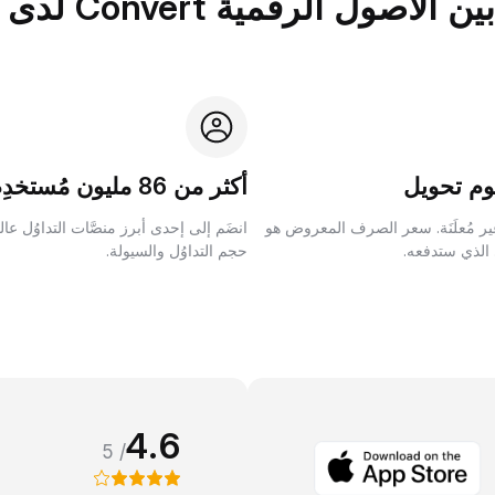
الرقمية Convert لدى Bybit؟
م تحويل
أكثر من 86 مليون مُستخدِم
ر مُعلَنَة. سعر الصرف المعروض هو
انضَم إلى إحدى أبرز منصَّات التداوُل عا
 الذي ستدفعه.
حجم التداوُل والسيولة.
4.6
/ 5