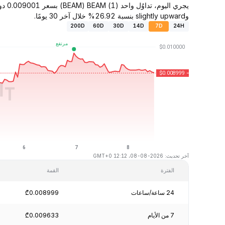
وslightly upward بنسبة 26.92% خلال آخر 30 يومًا.
200D
60D
30D
14D
7D
24H
آخر تحديث: 2026-08-08، 12:12 GMT+0
الفترة
القمة
24 ساعة/ساعات
₾0.008999
7 من الأيام
₾0.009633