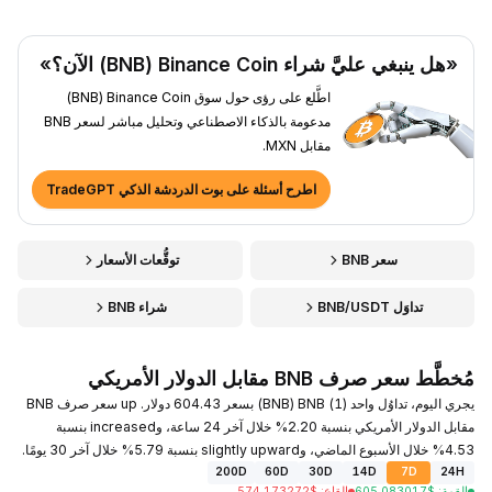
«هل ينبغي عليَّ شراء Binance Coin ‏(BNB) الآن؟»
اطَّلع على رؤى حول سوق Binance Coin ‏(BNB)
مدعومة بالذكاء الاصطناعي وتحليل مباشر لسعر BNB
مقابل MXN.
اطرح أسئلة على بوت الدردشة الذكي TradeGPT
سعر BNB
توقُّعات الأسعار
تداوَل BNB/USDT
شراء BNB
مُخطَّط سعر صرف BNB مقابل الدولار الأمريكي
يجري اليوم، تداوُل واحد (1) BNB ‏(BNB) بسعر 604.43 دولار. up سعر صرف BNB
مقابل الدولار الأمريكي بنسبة 2.20% خلال آخر 24 ساعة، وincreased بنسبة
4.53% خلال الأسبوع الماضي، وslightly upward بنسبة 5.79% خلال آخر 30 يومًا.
200D
60D
30D
14D
7D
24H
القمة
:
$
605.083017
القاع
:
$
574.173272