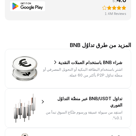
/ 5
1.4M Reviews
المزيد من طرق تداوُل BNB
شراء BNB باستخدام العملات النقدية
اشترِ باستخدام البطاقة البنكية أو التحويل المصرفي أو
منصَّة تداوُل P2P بأكثر من 60 عملة.
تداوَل BNB/USDT عبر منصَّة التداوُل
الفوري
استفِد من سيولة عميقة ورسوم صُنَّاع السوق تبدأ من
0.1%.