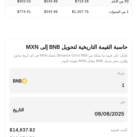
90 من الأيام
$719.28
$545.86
$602.02
+2.78%
1 من السنوات
$1,307.76
$545.86
$774.41
-23.40%
حاسبة القيمة التاريخية لتحويل BNB إلى MXN
تعرَّف على قيمة ما تملكه من BNB ‏(Binance Coin) بعملة MXN في أي تاريخ سابق،
وقارِن سعر صرف BNB مقابل MXN بقيمته اليوم.
شراء
BNB
في
التاريخ
$14,637.82
كانت قيمته