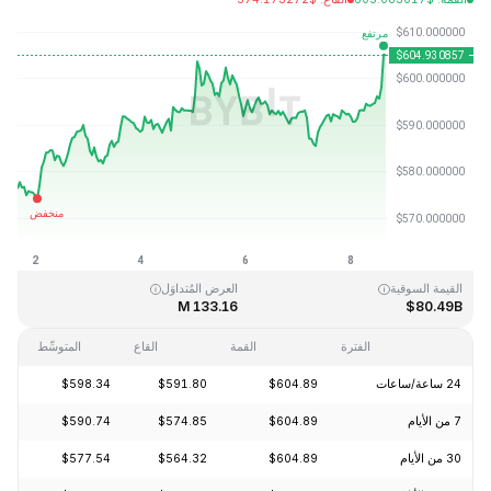
آخر تحديث: 2026-08-08، 15:36 GMT+0
القمَّة التاريخية
القاع التاريخي
$0.039818
$1,369.99
القيمة السوقية
العرض المُتداوَل
133.16 M
$80.49B
الفترة
القمة
القاع
المتوسِّط
24 ساعة/ساعات
$604.89
$591.80
$598.34
+2.20%
7 من الأيام
$604.89
$574.85
$590.74
+4.53%
30 من الأيام
$604.89
$564.32
$577.54
+5.79%