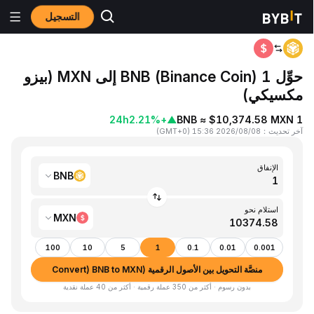
التسجيل
المنزٍل
BNB to MXN
حوِّل 1 BNB (Binance Coin) إلى MXN (بيزو
مكسيكي)
24h
+2.21%
▲
1 BNB ≈ $10,374.58 MXN
آخر تحديث
：
2026/08/08 15:36
(
GMT+0
)
الإنفاق
BNB
استلام نحو
MXN
100
10
5
1
0.1
0.01
0.001
منصَّة التحويل بين الأصول الرقمية (Convert) BNB to MXN
بدون رسوم · أكثر من 350 عملة رقمية · أكثر من 40 عملة نقدية