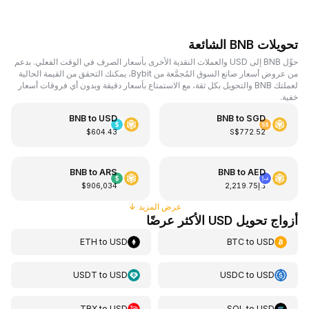
تحويلات BNB الشائعة
حوِّل BNB إلى USD والعملات النقدية الأخرى بأسعار الصرف في الوقت الفعلي. بدعم
من عروض أسعار صانع السوق المُجمَّعة من Bybit، يمكنك التحقق من القيمة الحالية
لعملتك BNB والتحويل بكل ثقة، مع الاستمتاع بأسعار دقيقة وبدون أي فروقات أسعار
خفية.
BNB
to
USD
BNB
to
SGD
$604.43
S$772.52
BNB
to
ARS
BNB
to
AED
د.إ2,219.75
$906,034
عرض المزيد
↓
أزواج تحويل USD الأكثر عرضًا
ETH
to
USD
BTC
to
USD
USDT
to
USD
USDC
to
USD
TRX
to
USD
SOL
to
USD