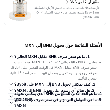
حقِّق أرباحًا من BNB
نمِّ ممتلكاتك باستخدام مُنتجات تحقيق الأرباح المُبسَّطة
Easy Earn ومُنتَج تحقيق الأرباح ضمن الشبكة (On-
Chain Earn).
الأسئلة الشائعة حول تحويل BNB إلى MXN
1. ما هو سعر صرف BNB مقابل MXN الحالي؟
يعادل 1 BNB حاليًا حوالي 10,374.577 MXN. ويتم تحديث
سعر صرف BNB مقابل MXN في الوقت الفعلي على Bybit،
مع عدم وجود رسوم تحويل وضمان تثبيت السعر لمدة 15 ثانية
بمجرد التأكيد.
2. كيف يمكنني تحويل BNB إلى MXN على Bybit؟
3. هل هناك أي رسوم على تحويل BNB إلى MXN؟
4. ما هو الحد الأدنى للمبلغ من BNB الذي يمكنني تحويله
إلى MXN؟
5. ما هي العوامل التي تؤثر في سعر صرف BNB مقابل
MXN؟