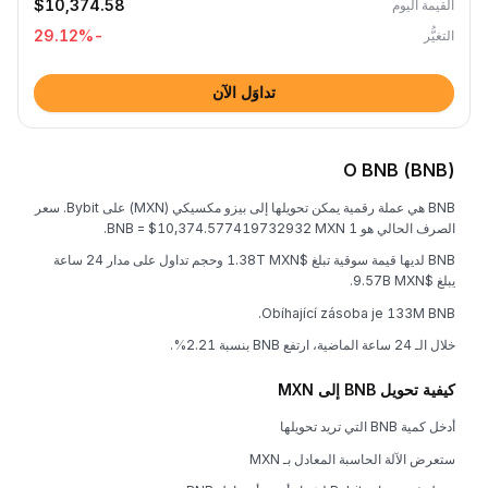
$10,374.58
القيمة اليوم
%
-29.12
التغيُّر
تداوَل الآن
O BNB (BNB)
BNB هي عملة رقمية يمكن تحويلها إلى بيزو مكسيكي (MXN) على Bybit. سعر
الصرف الحالي هو 1 BNB = $10,374.577419732932 MXN.
BNB لديها قيمة سوقية تبلغ $1.38T MXN وحجم تداول على مدار 24 ساعة
يبلغ $9.57B MXN.
Obíhající zásoba je 133M BNB.
خلال الـ 24 ساعة الماضية، ارتفع BNB بنسبة 2.21%.
كيفية تحويل BNB إلى MXN
أدخل كمية BNB التي تريد تحويلها
ستعرض الآلة الحاسبة المعادل بـ MXN