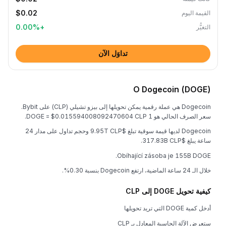
$0.02
القيمة اليوم
0.00
%
+
التغيُّر
تداوَل الآن
O Dogecoin (DOGE)
Dogecoin هي عملة رقمية يمكن تحويلها إلى بيزو تشيلي (CLP) على Bybit.
سعر الصرف الحالي هو 1 DOGE = $0.015594008092470604 CLP.
Dogecoin لديها قيمة سوقية تبلغ $9.95T CLP وحجم تداول على مدار 24
ساعة يبلغ $317.83B CLP.
Obíhající zásoba je 155B DOGE.
خلال الـ 24 ساعة الماضية، ارتفع Dogecoin بنسبة 0.30%.
كيفية تحويل DOGE إلى CLP
أدخل كمية DOGE التي تريد تحويلها
ستعرض الآلة الحاسبة المعادل بـ CLP