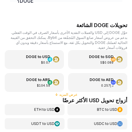
DOGE؟
تحويلات DOGE الشائعة
حوِّل DOGE إلى USD والعملات النقدية الأخرى بأسعار الصرف في الوقت الفعلي.
بدعم من عروض أسعار صانع السوق المُجمَّعة من Bybit، يمكنك التحقق من القيمة
الحالية لعملتك DOGE والتحويل بكل ثقة، مع الاستمتاع بأسعار دقيقة وبدون أي
فروقات أسعار خفية.
DOGE
to
USD
DOGE
to
SGD
$0.07
S$0.089
DOGE
to
ARS
DOGE
to
AED
د.إ0.257
$104.59
عرض المزيد
↓
أزواج تحويل USD الأكثر عرضًا
ETH
to
USD
BTC
to
USD
USDT
to
USD
USDC
to
USD