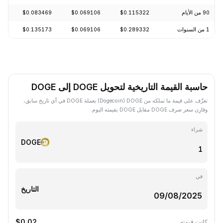
90 من الأيام
$0.115322
$0.069106
$0.083469
-15.78%
1 من السنوات
$0.289332
$0.069106
$0.135173
-70.44%
حاسبة القيمة التاريخية لتحويل DOGE إلى DOGE
تعرَّف على قيمة ما تملكه من DOGE ‏(Dogecoin) بعملة DOGE في أي تاريخ سابق،
وقارِن سعر صرف DOGE مقابل DOGE بقيمته اليوم.
شراء
DOGE
في
التاريخ
$0.02
كانت قيمته