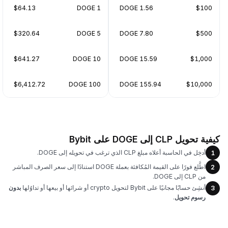
$64.13
1 DOGE
1.56 DOGE
$100
$320.64
5 DOGE
7.80 DOGE
$500
$641.27
10 DOGE
15.59 DOGE
$1,000
$6,412.72
100 DOGE
155.94 DOGE
$10,000
كيفية تحويل CLP إلى DOGE على Bybit
أدخِل في الحاسبة أعلاه مبلغ CLP الذي ترغب في تحويله إلى DOGE.
1
اطَّلع فورًا على القيمة المُكافئة بعملة DOGE استنادًا إلى سعر الصرف المباشر
2
من CLP إلى DOGE.
أنشِئ حسابًا مجانيًا على Bybit لتحويل crypto أو شرائها أو بيعها أو تداوُلها
بدون
3
رسوم تحويل
.