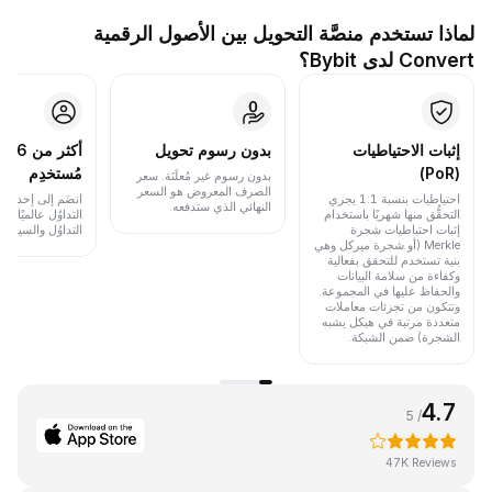
لماذا تستخدم منصَّة التحويل بين الأصول الرقمية
Convert لدى Bybit؟
إثبات الاحتياطيات
بدون رسوم تحويل
أكث
(PoR)
مُستخدِم
بدون رسوم غير مُعلَنَة. سعر
الصرف المعروض هو السعر
احتياطيات بنسبة 1:1 يجري
انضَم إلى إحدى أب
النهائي الذي ستدفعه.
التحقُّق منها شهريًا باستخدام
التداوُل عالميًا 
إثبات احتياطيات شجرة
التداوُل والسيولة.
Merkle (أو شجرة ميركل وهي
بنية تستخدم للتحقق بفعالية
وكفاءة من سلامة البيانات
والحفاظ عليها في المجموعة.
وتتكون من تجزئات معاملات
متعددة مرتبة في هيكل يشبه
الشجرة) ضمن الشبكة.
4.7
/ 5
47K Reviews