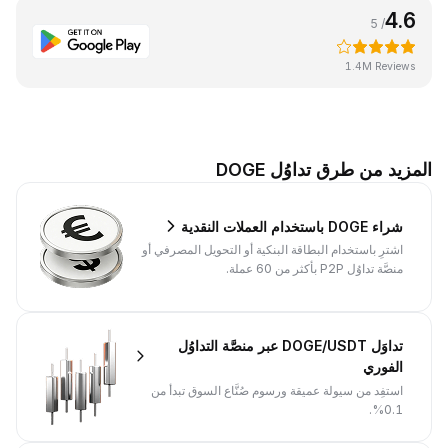
4.6
/ 5
1.4M Reviews
المزيد من طرق تداوُل DOGE
شراء DOGE باستخدام العملات النقدية
اشترِ باستخدام البطاقة البنكية أو التحويل المصرفي أو
منصَّة تداوُل P2P بأكثر من 60 عملة.
تداوَل DOGE/USDT عبر منصَّة التداوُل
الفوري
استفِد من سيولة عميقة ورسوم صُنَّاع السوق تبدأ من
0.1%.