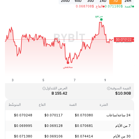
200D
60D
30D
14D
7D
24H
القمة
:
$
0.071180
القاع
:
$
0.068708
آخر تحديث: 2026-08-09، 12:18 GMT+0
القمَّة التاريخية
القاع التاريخي
$0.000087
$0.731578
القيمة السوقية
العرض المُتداوَل
155.42 B
$10.90B
الفترة
القمة
القاع
المتوسِّط
24 ساعة/ساعات
$0.070380
$0.070117
$0.070248
-0.44%
7 من الأيام
$0.070681
$0.069128
$0.069995
+0.15%
30 من الأيام
$0.074414
$0.069106
$0.071380
-5.64%