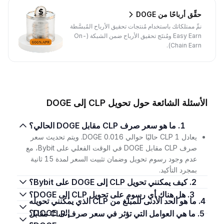
حقِّق أرباحًا من DOGE
نمِّ ممتلكاتك باستخدام مُنتجات تحقيق الأرباح المُبسَّطة
Easy Earn ومُنتَج تحقيق الأرباح ضمن الشبكة (On-
Chain Earn).
الأسئلة الشائعة حول تحويل CLP إلى DOGE
1. ما هو سعر صرف CLP مقابل DOGE الحالي؟
يعادل 1 CLP حاليًا حوالي 0.016 DOGE. ويتم تحديث سعر
صرف CLP مقابل DOGE في الوقت الفعلي على Bybit، مع
عدم وجود رسوم تحويل وضمان تثبيت السعر لمدة 15 ثانية
بمجرد التأكيد.
2. كيف يمكنني تحويل CLP إلى DOGE على Bybit؟
3. هل هناك أي رسوم على تحويل CLP إلى DOGE؟
4. ما هو الحد الأدنى للمبلغ من CLP الذي يمكنني تحويله
إلى DOGE؟
5. ما هي العوامل التي تؤثر في سعر صرف CLP مقابل