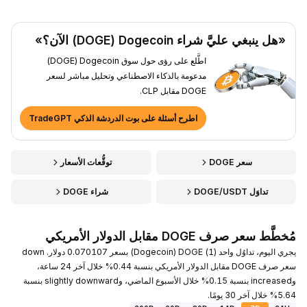
«هل ينبغي عليَّ شراء Dogecoin ‏(DOGE) الآن؟»
اطَّلع على رؤى حول سوق Dogecoin ‏(DOGE)
مدعومة بالذكاء الاصطناعي وتحليل مباشر لسعر
DOGE مقابل CLP.
اطرح أسئلة على بوت الدردشة الذكي TradeGPT
سعر DOGE
توقُّعات الأسعار
تداوَل DOGE/USDT
شراء DOGE
مُخطَّط سعر صرف DOGE مقابل الدولار الأمريكي
يجري اليوم، تداوُل واحد (1) DOGE ‏(Dogecoin) بسعر 0.070107 دولار. down
سعر صرف DOGE مقابل الدولار الأمريكي بنسبة 0.44% خلال آخر 24 ساعة،
وincreased بنسبة 0.15% خلال الأسبوع الماضي، وslightly downward بنسبة
5.64% خلال آخر 30 يومًا.