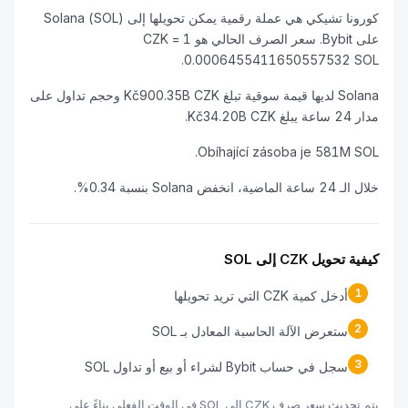
كورونا تشيكي هي عملة رقمية يمكن تحويلها إلى Solana (SOL)
على Bybit. سعر الصرف الحالي هو 1 CZK =
0.0006455411650557532 SOL.
Solana لديها قيمة سوقية تبلغ Kč900.35B CZK وحجم تداول على
مدار 24 ساعة يبلغ Kč34.20B CZK.
Obíhající zásoba je 581M SOL.
خلال الـ 24 ساعة الماضية، انخفض Solana بنسبة 0.34%.
كيفية تحويل CZK إلى SOL
1
أدخل كمية CZK التي تريد تحويلها
2
ستعرض الآلة الحاسبة المعادل بـ SOL
3
سجل في حساب Bybit لشراء أو بيع أو تداول SOL
يتم تحديث سعر صرف CZK إلى SOL في الوقت الفعلي بناءً على