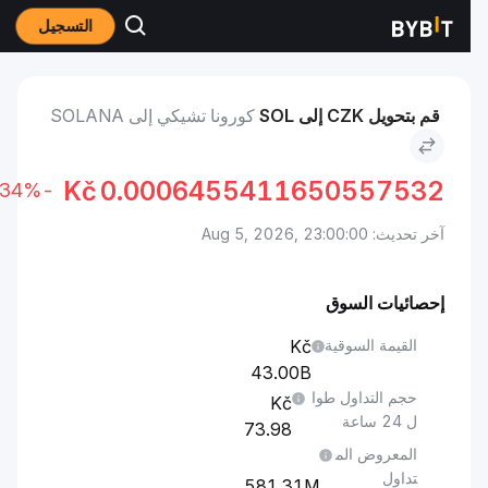
التسجيل
الأسواق
سعر Solana SOL
كورونا تشيكي to Solana
قم بتحويل CZK إلى SOL
كورونا تشيكي إلى SOLANA
Kč
0.0006455411650557532
-0.34%
آخر تحديث: Aug 5, 2026, 23:00:00
إحصائيات السوق
القيمة السوقية
43.00B
حجم التداول طوا
ل 24 ساعة
73.98
المعروض الم
تداول
581.31M