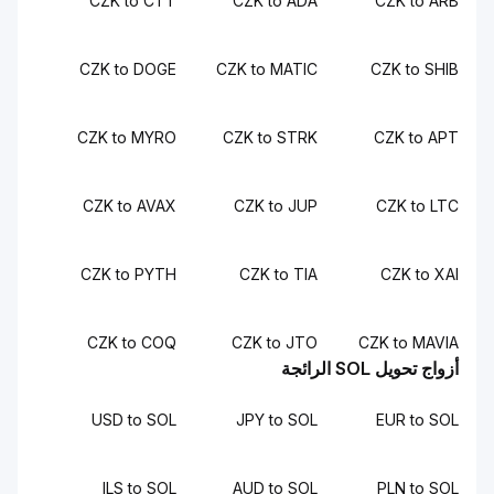
CZK to CTT
CZK to ADA
CZK to ARB
CZK to DOGE
CZK to MATIC
CZK to SHIB
CZK to MYRO
CZK to STRK
CZK to APT
CZK to AVAX
CZK to JUP
CZK to LTC
CZK to PYTH
CZK to TIA
CZK to XAI
CZK to COQ
CZK to JTO
CZK to MAVIA
أزواج تحويل SOL الرائجة
USD to SOL
JPY to SOL
EUR to SOL
ILS to SOL
AUD to SOL
PLN to SOL