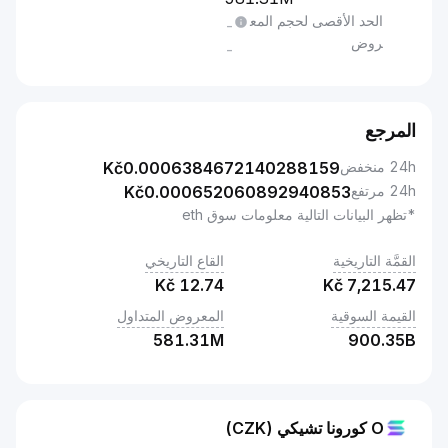
الحد الأقصى لحجم المع
-
روض
-
المرجع
24h منخفض
0.0006384672140288159
Kč
24h مرتفع
0.000652060892940853
Kč
*تظهر البيانات التالية معلومات سوق eth
القمَّة التاريخية
القاع التاريخي
Kč
12.74
Kč
7,215.47
القيمة السوقية
المعروض المتداول
581.31M
900.35B
O كورونا تشيكي (CZK)