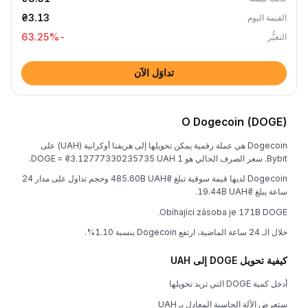
₴3.13
القيمة اليوم
%
-63.25
التغيُّر
تداوَل الآن
O Dogecoin (DOGE)
Dogecoin هي عملة رقمية يمكن تحويلها إلى هريفنا أوكرانية (UAH) على
Bybit. سعر الصرف الحالي هو 1 DOGE = ₴3.12777330235735 UAH.
Dogecoin لديها قيمة سوقية تبلغ ₴485.60B UAH وحجم تداول على مدار 24
ساعة يبلغ ₴19.44B UAH.
Obíhající zásoba je 171B DOGE.
خلال الـ 24 ساعة الماضية، ارتفع Dogecoin بنسبة 1.10%.
كيفية تحويل DOGE إلى UAH
أدخل كمية DOGE التي تريد تحويلها
ستعرض الآلة الحاسبة المعادل بـ UAH