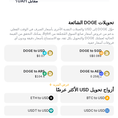
مقابل UAH؟
تحويلات DOGE الشائعة
حوِّل DOGE إلى USD والعملات النقدية الأخرى بأسعار الصرف في الوقت الفعلي.
بدعم من عروض أسعار صانع السوق المُجمَّعة من Bybit، يمكنك التحقق من القيمة
الحالية لعملتك DOGE والتحويل بكل ثقة، مع الاستمتاع بأسعار دقيقة وبدون أي
فروقات أسعار خفية.
DOGE
to
USD
DOGE
to
SGD
$0.07
S$0.089
DOGE
to
ARS
DOGE
to
AED
د.إ0.256
$104.6
عرض المزيد
↓
أزواج تحويل USD الأكثر عرضًا
ETH
to
USD
BTC
to
USD
USDT
to
USD
USDC
to
USD