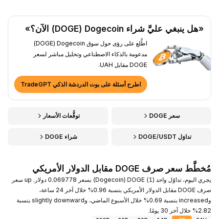
«هل ينبغي عليَّ شراء Dogecoin ‏(DOGE) الآن؟»
اطَّلع على رؤى حول سوق Dogecoin ‏(DOGE)
مدعومة بالذكاء الاصطناعي وتحليل مباشر لسعر
DOGE مقابل UAH.
اطرح أسئلة على بوت الدردشة الذكي TradeGPT
سعر DOGE
توقُّعات الأسعار
تداوَل DOGE/USDT
شراء DOGE
مُخطَّط سعر صرف DOGE مقابل الدولار الأمريكي
يجري اليوم، تداوُل واحد (1) DOGE ‏(Dogecoin) بسعر 0.069778 دولار. up سعر
صرف DOGE مقابل الدولار الأمريكي بنسبة 0.96% خلال آخر 24 ساعة،
وincreased بنسبة 0.69% خلال الأسبوع الماضي، وslightly downward بنسبة
2.82% خلال آخر 30 يومًا.