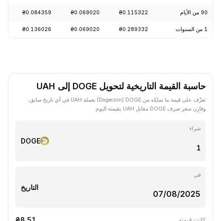
90 من الأيام
₴0.115322
₴0.069020
₴0.084359
-19.49%
1 من السنوات
₴0.289332
₴0.069020
₴0.136026
-67.23%
حاسبة القيمة التاريخية لتحويل DOGE إلى UAH
تعرَّف على قيمة ما تملكه من DOGE ‏(Dogecoin) بعملة UAH في أي تاريخ سابق،
وقارِن سعر صرف DOGE مقابل UAH بقيمته اليوم.
شراء
DOGE
في
التاريخ
₴8.51
كانت قيمته