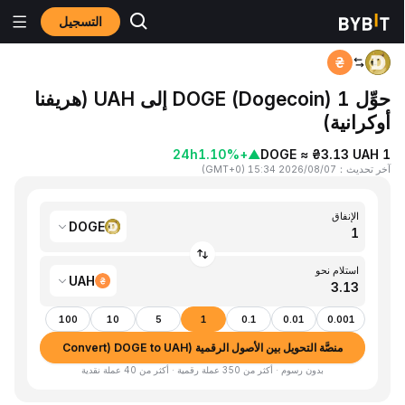
التسجيل
المنزٍل
DOGE to UAH
حوِّل 1 DOGE (Dogecoin) إلى UAH (هريفنا
أوكرانية)
24h
+1.10%
▲
1 DOGE ≈ ₴3.13 UAH
آخر تحديث
：
2026/08/07 15:34
(
GMT+0
)
الإنفاق
DOGE
استلام نحو
UAH
100
10
5
1
0.1
0.01
0.001
منصَّة التحويل بين الأصول الرقمية (Convert) DOGE to UAH
بدون رسوم · أكثر من 350 عملة رقمية · أكثر من 40 عملة نقدية