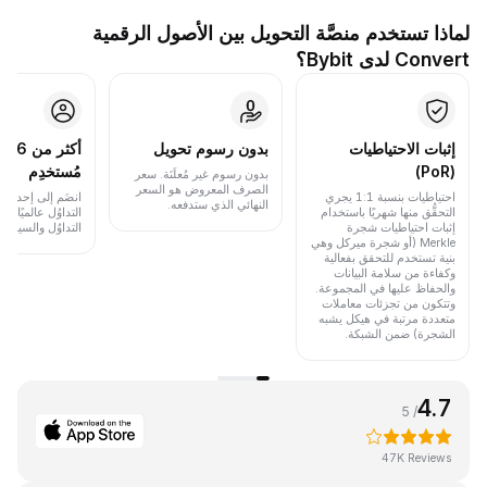
لماذا تستخدم منصَّة التحويل بين الأصول الرقمية
Convert لدى Bybit؟
إثبات الاحتياطيات
بدون رسوم تحويل
أكث
(PoR)
مُستخدِم
بدون رسوم غير مُعلَنَة. سعر
الصرف المعروض هو السعر
احتياطيات بنسبة 1:1 يجري
انضَم إلى إحدى أب
النهائي الذي ستدفعه.
التحقُّق منها شهريًا باستخدام
التداوُل عالميًا 
إثبات احتياطيات شجرة
التداوُل والسيولة.
Merkle (أو شجرة ميركل وهي
بنية تستخدم للتحقق بفعالية
وكفاءة من سلامة البيانات
والحفاظ عليها في المجموعة.
وتتكون من تجزئات معاملات
متعددة مرتبة في هيكل يشبه
الشجرة) ضمن الشبكة.
4.7
/ 5
47K Reviews