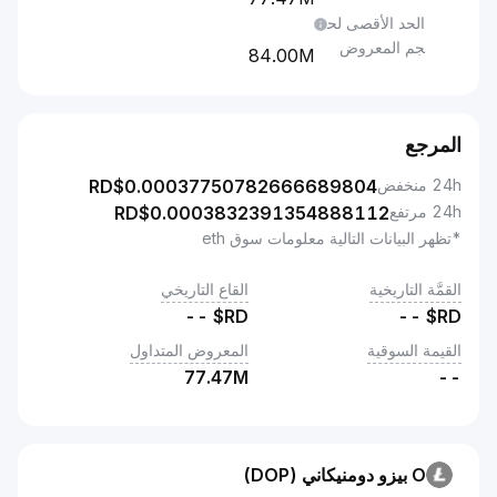
الحد الأقصى لح
جم المعروض
84.00M
مرجع
نخفض
0.00037750782666689804
RD$
رتفع
0.0003832391354888112
RD$
هر البيانات التالية معلومات سوق eth
َّة التاريخية
القاع التاريخي
--
RD$
--
يمة السوقية
المعروض المتداول
77.47M
O بيزو دومنيكاني (DOP)