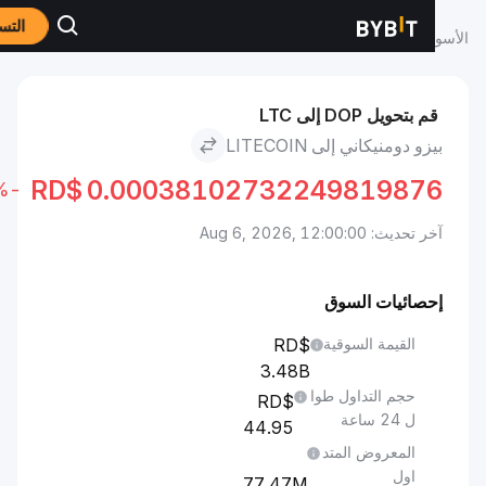
التسجيل
اق
سعر Litecoin LTC
بيزو دومنيكاني to Litecoin
م بتحويل DOP إلى LTC
زو دومنيكاني إلى LITECOIN
RD$
0.0003810273224981987
-0.07%
تحديث: Aug 6, 2026, 12:00:00
حصائيات السوق
القيمة السوقية
3.48B
حجم التداول طوا
ل 24 ساعة
44.95
المعروض المتد
اول
77.47M