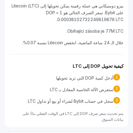
بيزو دومنيكاني هي عملة رقمية يمكن تحويلها إلى Litecoin (LTC)
على Bybit. سعر الصرف الحالي هو 1 DOP =
0.00038102732249819876 LT
Obíhající zásoba je 77M L
الماضية، انخفض Litecoin بنسبة 0.07%.
 تحويل DOP إلى LTC
1
أدخل كمية DOP التي تريد تحويلها
2
ستعرض الآلة الحاسبة المعادل بـ LTC
3
سجل في حساب Bybit لشراء أو بيع أو تداول LTC
يتم تحديث سعر صرف DOP إلى LTC في الوقت الفعلي بناءً على
نات السوق.