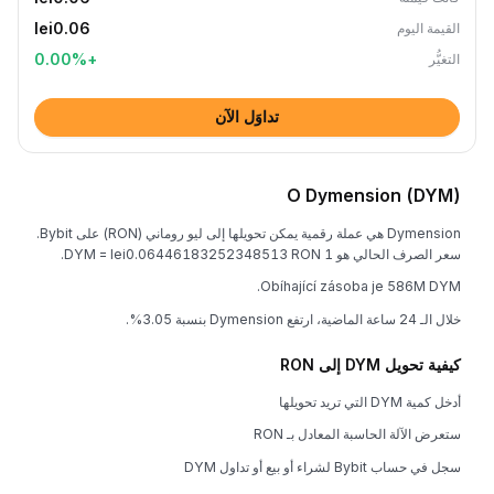
lei0.06
القيمة اليوم
0.00
%
+
التغيُّر
تداوَل الآن
O Dymension (DYM)
Dymension هي عملة رقمية يمكن تحويلها إلى ليو روماني (RON) على Bybit.
سعر الصرف الحالي هو 1 DYM = lei0.06446183252348513 RON.
Obíhající zásoba je 586M DYM.
خلال الـ 24 ساعة الماضية، ارتفع Dymension بنسبة 3.05%.
كيفية تحويل DYM إلى RON
أدخل كمية DYM التي تريد تحويلها
ستعرض الآلة الحاسبة المعادل بـ RON
سجل في حساب Bybit لشراء أو بيع أو تداول DYM