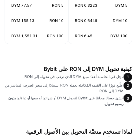
77.57 DYM
5 RON
0.3223 RON
5 DYM
155.13 DYM
10 RON
0.6446 RON
10 DYM
1,551.31 DYM
100 RON
6.45 RON
100 DYM
كيفية تحويل DYM إلى RON على Bybit
أدخِل في الحاسبة أعلاه مبلغ DYM الذي ترغب في تحويله إلى RON.
1
اطَّلع فورًا على القيمة المُكافئة بعملة RON استنادًا إلى سعر الصرف المباشر من
2
DYM إلى RON.
أنشِئ حسابًا مجانيًا على Bybit لتحويل DYM أو شرائها أو بيعها أو تداوُلها
بدون
3
رسوم تحويل
.
لماذا تستخدم منصَّة التحويل بين الأصول الرقمية