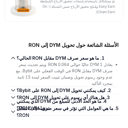
نمِّ ممتلكاتك باستخدام مُنتجات تحقيق الأرباح المُبسَّطة
Easy Earn ومُنتَج تحقيق الأرباح ضمن الشبكة (On-
Chain Earn).
الأسئلة الشائعة حول تحويل DYM إلى RON
1. ما هو سعر صرف DYM مقابل RON الحالي؟
يعادل 1 DYM حاليًا حوالي 0.064 RON. ويتم تحديث سعر
صرف DYM مقابل RON في الوقت الفعلي على Bybit، مع
عدم وجود رسوم تحويل وضمان تثبيت السعر لمدة 15 ثانية
بمجرد التأكيد.
2. كيف يمكنني تحويل DYM إلى RON على Bybit؟
3. هل هناك أي رسوم على تحويل DYM إلى RON؟
4. ما هو الحد الأدنى للمبلغ من DYM الذي يمكنني
تحويله إلى RON؟
5. ما هي العوامل التي تؤثر في سعر صرف DYM مقابل
RON؟