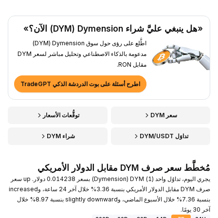
«هل ينبغي عليَّ شراء Dymension ‏(DYM) الآن؟»
اطَّلع على رؤى حول سوق Dymension ‏(DYM)
مدعومة بالذكاء الاصطناعي وتحليل مباشر لسعر DYM
مقابل RON.
اطرح أسئلة على بوت الدردشة الذكي TradeGPT
سعر DYM
توقُّعات الأسعار
تداوَل DYM/USDT
شراء DYM
مُخطَّط سعر صرف DYM مقابل الدولار الأمريكي
يجري اليوم، تداوُل واحد (1) DYM ‏(Dymension) بسعر 0.014238 دولار. up سعر
صرف DYM مقابل الدولار الأمريكي بنسبة 3.36% خلال آخر 24 ساعة، وincreased
بنسبة 7.36% خلال الأسبوع الماضي، وslightly downward بنسبة 8.97% خلال
آخر 30 يومًا.