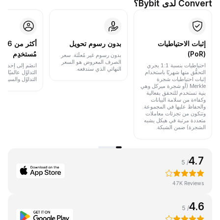
Convert لدى Bybit؟
إثبات الاحتياطيات
بدون رسوم تحويل
أكث
(PoR)
مُستخدِم
بدون رسوم غير مُعلَنَة. سعر
الصرف المعروض هو السعر
احتياطيات بنسبة 1:1 يجري
انضَم إلى إحدى أب
النهائي الذي ستدفعه.
التحقُّق منها شهريًا باستخدام
التداوُل عالميًا 
إثبات احتياطيات شجرة
التداوُل والسيولة.
Merkle (أو شجرة ميركل وهي
بنية تستخدم للتحقق بفعالية
وكفاءة من سلامة البيانات
والحفاظ عليها في المجموعة.
وتتكون من تجزئات معاملات
متعددة مرتبة في هيكل يشبه
الشجرة) ضمن الشبكة.
4.7
/ 5
47K Reviews
4.6
/ 5