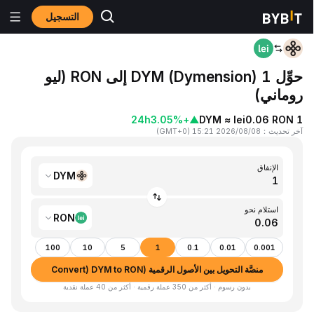
التسجيل
المنزٍل
DYM to RON
حوِّل 1 DYM (Dymension) إلى RON (ليو
روماني)
24h
+3.05%
▲
1 DYM ≈ lei0.06 RON
آخر تحديث
：
2026/08/08 15:21
(
GMT+0
)
الإنفاق
DYM
استلام نحو
RON
100
10
5
1
0.1
0.01
0.001
منصَّة التحويل بين الأصول الرقمية (Convert) DYM to RON
بدون رسوم · أكثر من 350 عملة رقمية · أكثر من 40 عملة نقدية