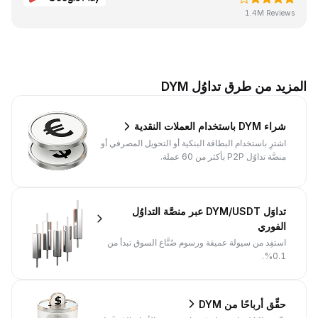
1.4M Reviews
المزيد من طرق تداوُل DYM
شراء DYM باستخدام العملات النقدية
اشترِ باستخدام البطاقة البنكية أو التحويل المصرفي أو
منصَّة تداوُل P2P بأكثر من 60 عملة.
تداوَل DYM/USDT عبر منصَّة التداوُل
الفوري
استفِد من سيولة عميقة ورسوم صُنَّاع السوق تبدأ من
0.1%.
حقِّق أرباحًا من DYM