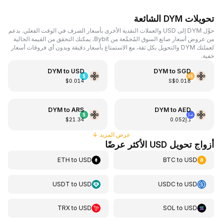
تحويلات DYM الشائعة
حوِّل DYM إلى USD والعملات النقدية الأخرى بأسعار الصرف في الوقت الفعلي. بدعم
من عروض أسعار صانع السوق المُجمَّعة من Bybit، يمكنك التحقق من القيمة الحالية
لعملتك DYM والتحويل بكل ثقة، مع الاستمتاع بأسعار دقيقة وبدون أي فروقات أسعار
خفية.
DYM
to
USD
DYM
to
SGD
$0.014
S$0.018
DYM
to
ARS
DYM
to
AED
د.إ0.052
$21.34
عرض المزيد
↓
أزواج تحويل USD الأكثر عرضًا
ETH
to
USD
BTC
to
USD
USDT
to
USD
USDC
to
USD
TRX
to
USD
SOL
to
USD