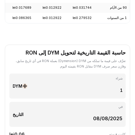
90 من الأيام
lei0.031744
lei0.012922
lei0.017689
.96%
1 من السنوات
lei0.279532
lei0.012922
lei0.086365
4.42%
حاسبة القيمة التاريخية لتحويل DYM إلى RON
تعرَّف على قيمة ما تملكه من DYM ‏(Dymension) بعملة RON في أي تاريخ سابق،
وقارِن سعر صرف DYM مقابل RON بقيمته اليوم.
شراء
DYM
في
التاريخ
lei0.06
كانت قيمته