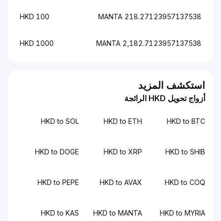
100 HKD
218.27123957137538 MANTA
1000 HKD
2,182.7123957137538 MANTA
استكشف المزيد
أزواج تحويل HKD الرائجة
HKD to SOL
HKD to ETH
HKD to BTC
HKD to DOGE
HKD to XRP
HKD to SHIB
HKD to PEPE
HKD to AVAX
HKD to COQ
HKD to KAS
HKD to MANTA
HKD to MYRIA