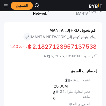
التسجيل
سعر Manta Network
دولار هونج كونج to Manta
الأسواق
Network
MANTA
قم بتحويل HKD إلى MANTA
دولار هونج كونج إلى MANTA NETWORK
$
2.1827123957137538
-1.40%
آخر تحديث: Aug 6, 2026, 18:00:00
إحصائيات السوق
القيمة السوقية
28.00M
حجم التداول طوال 24
ساعة
0
المعروض الم