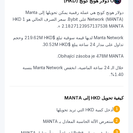
O دولار هونج كونج (HKD)
دولار هونج كونج هي عملة رقمية يمكن تحويلها إلى Manta
Network (MANTA) على Bybit. سعر الصرف الحالي هو 1 HKD
= 2.1827123957137538 MANTA.
Manta Network لديها قيمة سوقية تبلغ $219.62M HKD وحجم
تداول على مدار 24 ساعة يبلغ $30.52M HKD.
Obíhající zásoba je 478M MANTA.
خلال الـ 24 ساعة الماضية، انخفض Manta Network بنسبة
1.40%.
كيفية تحويل HKD إلى MANTA
1
أدخل كمية HKD التي تريد تحويلها
2
ستعرض الآلة الحاسبة المعادل بـ MANTA
3
سجل في حساب Bybit لشراء أو بيع أو تداول MANTA