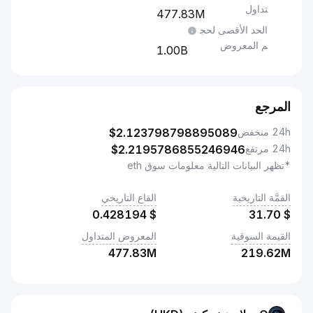
تداول
477.83M
الحد الأقصى لحج
م المعروض
1.00B
المرجع
24h منخفض
2.123798798895089
$
24h مرتفع
2.2195786855246946
$
*تظهر البيانات التالية معلومات سوق eth
القمَّة التاريخية
القاع التاريخي
0.428194
$
31.70
$
القيمة السوقية
المعروض المتداول
477.83M
219.62M