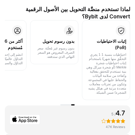
لماذا تستخدم منصَّة التحويل بين الأصول الرقمية
Convert لدى Bybit؟
إثبات الاحتياطيات
بدون رسوم تحويل
أكث
(PoR)
مُستخدِم
بدون رسوم غير مُعلَنَة. سعر
الصرف المعروض هو السعر
احتياطيات بنسبة 1:1 يجري
انضَم إلى إحدى أب
النهائي الذي ستدفعه.
التحقُّق منها شهريًا باستخدام
التداوُل عالميًا 
إثبات احتياطيات شجرة
التداوُل والسيولة.
Merkle (أو شجرة ميركل وهي
بنية تستخدم للتحقق بفعالية
وكفاءة من سلامة البيانات
والحفاظ عليها في المجموعة.
وتتكون من تجزئات معاملات
متعددة مرتبة في هيكل يشبه
الشجرة) ضمن الشبكة.
4.7
/ 5
47K Reviews