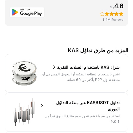
4.6
/ 5
1.4M Reviews
المزيد من طرق تداوُل KAS
شراء KAS باستخدام العملات النقدية
اشترِ باستخدام البطاقة البنكية أو التحويل المصرفي أو
منصَّة تداوُل P2P بأكثر من 60 عملة.
تداوَل KAS/USDT عبر منصَّة التداوُل
الفوري
استفِد من سيولة عميقة ورسوم صُنَّاع السوق تبدأ من
0.1%.