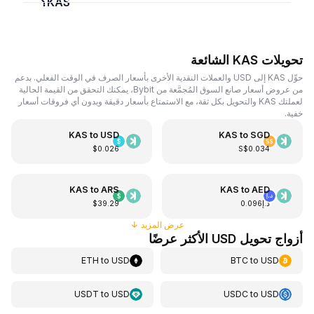
KAS؟
تحويلات KAS الشائعة
حوِّل KAS إلى USD والعملات النقدية الأخرى بأسعار الصرف في الوقت الفعلي. بدعم
من عروض أسعار صانع السوق المُجمَّعة من Bybit، يمكنك التحقق من القيمة الحالية
لعملتك KAS والتحويل بكل ثقة، مع الاستمتاع بأسعار دقيقة وبدون أي فروقات أسعار
خفية.
KAS
to
USD
KAS
to
SGD
$0.026
S$0.034
KAS
to
ARS
KAS
to
AED
د.إ0.096
$39.29
عرض المزيد
↓
أزواج تحويل USD الأكثر عرضًا
ETH
to
USD
BTC
to
USD
USDT
to
USD
USDC
to
USD