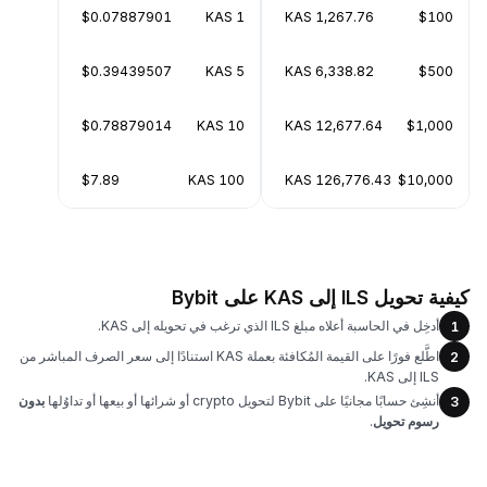
$0.07887901
1 KAS
1,267.76 KAS
$100
$0.39439507
5 KAS
6,338.82 KAS
$500
$0.78879014
10 KAS
12,677.64 KAS
$1,000
$7.89
100 KAS
126,776.43 KAS
$10,000
كيفية تحويل ILS إلى KAS على Bybit
أدخِل في الحاسبة أعلاه مبلغ ILS الذي ترغب في تحويله إلى KAS.
1
اطَّلع فورًا على القيمة المُكافئة بعملة KAS استنادًا إلى سعر الصرف المباشر من
2
ILS إلى KAS.
أنشِئ حسابًا مجانيًا على Bybit لتحويل crypto أو شرائها أو بيعها أو تداوُلها
بدون
3
رسوم تحويل
.