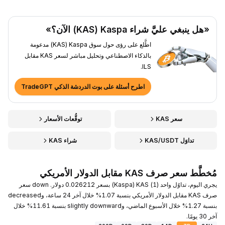
«هل ينبغي عليَّ شراء Kaspa ‏(KAS) الآن؟»
اطَّلع على رؤى حول سوق Kaspa ‏(KAS) مدعومة
بالذكاء الاصطناعي وتحليل مباشر لسعر KAS مقابل
ILS.
اطرح أسئلة على بوت الدردشة الذكي TradeGPT
سعر KAS
توقُّعات الأسعار
تداوَل KAS/USDT
شراء KAS
مُخطَّط سعر صرف KAS مقابل الدولار الأمريكي
يجري اليوم، تداوُل واحد (1) KAS ‏(Kaspa) بسعر 0.026212 دولار. down سعر
صرف KAS مقابل الدولار الأمريكي بنسبة 1.07% خلال آخر 24 ساعة، وdecreased
بنسبة 1.27% خلال الأسبوع الماضي، وslightly downward بنسبة 11.61% خلال
آخر 30 يومًا.