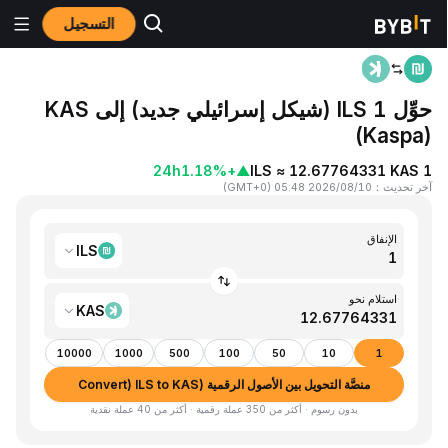
التسجيل
المنزٍل
ILS to KAS
حوِّل 1 ILS (شيكل إسرائيلي جديد) إلى KAS
(Kaspa)
24h
+1.18%
▲
1 ILS ≈ 12.67764331 KAS
آخر تحديث
：
2026/08/10 05:48
(
GMT+0
)
الإنفاق
ILS
استلام نحو
KAS
10000
1000
500
100
50
10
1
منصَّة التحويل بين الأصول الرقمية (Convert) ILS to KAS
بدون رسوم · أكثر من 350 عملة رقمية · أكثر من 40 عملة نقدية