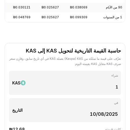
90 من الأيام
₪0.038069
₪0.025627
₪0.030121
-15.29%
1 من السنوات
₪0.099309
₪0.025627
₪0.048769
-72.97%
حاسبة القيمة التاريخية لتحويل KAS إلى KAS
تعرَّف على قيمة ما تملكه من KAS ‏(Kaspa) بعملة KAS في أي تاريخ سابق، وقارِن سعر
صرف KAS مقابل KAS بقيمته اليوم.
شراء
KAS
في
التاريخ
₪12.68
كانت قيمته