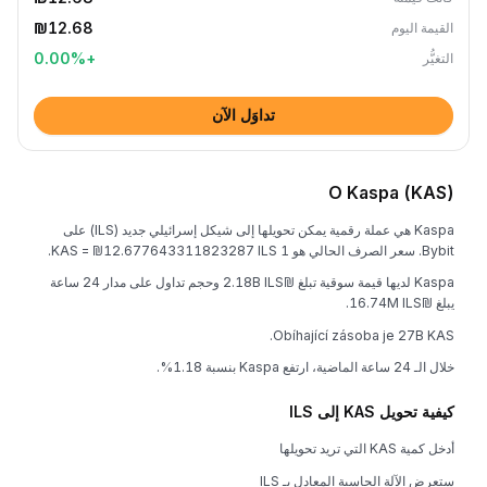
₪12.68
القيمة اليوم
0.00
%
+
التغيُّر
تداوَل الآن
O Kaspa (KAS)
Kaspa هي عملة رقمية يمكن تحويلها إلى شيكل إسرائيلي جديد (ILS) على
Bybit. سعر الصرف الحالي هو 1 KAS = ₪12.677643311823287 ILS.
Kaspa لديها قيمة سوقية تبلغ ₪2.18B ILS وحجم تداول على مدار 24 ساعة
يبلغ ₪16.74M ILS.
Obíhající zásoba je 27B KAS.
خلال الـ 24 ساعة الماضية، ارتفع Kaspa بنسبة 1.18%.
كيفية تحويل KAS إلى ILS
أدخل كمية KAS التي تريد تحويلها
ستعرض الآلة الحاسبة المعادل بـ ILS