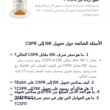
نمِّ ممتلكاتك باستخدام مُنتجات تحقيق الأرباح المُبسَّطة
Easy Earn ومُنتَج تحقيق الأرباح ضمن الشبكة (On-
Chain Earn).
الأسئلة الشائعة حول تحويل ISK إلى CSPR
1. ما هو سعر صرف ISK مقابل CSPR الحالي؟
يعادل 1 ISK حاليًا حوالي 4.188 CSPR. ويتم تحديث سعر
صرف ISK مقابل CSPR في الوقت الفعلي على Bybit، مع
عدم وجود رسوم تحويل وضمان تثبيت السعر لمدة 15 ثانية
بمجرد التأكيد.
2. كيف يمكنني تحويل ISK إلى CSPR على Bybit؟
3. هل هناك أي رسوم على تحويل ISK إلى CSPR؟
4. ما هو الحد الأدنى للمبلغ من ISK الذي يمكنني تحويله
إلى CSPR؟
5. ما هي العوامل التي تؤثر في سعر صرف ISK مقابل
CSPR؟