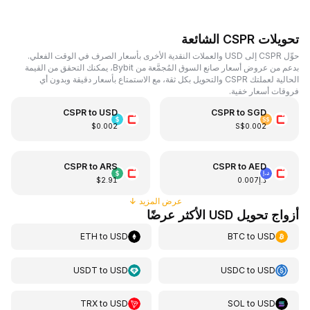
تحويلات CSPR الشائعة
حوِّل CSPR إلى USD والعملات النقدية الأخرى بأسعار الصرف في الوقت الفعلي.
بدعم من عروض أسعار صانع السوق المُجمَّعة من Bybit، يمكنك التحقق من القيمة
الحالية لعملتك CSPR والتحويل بكل ثقة، مع الاستمتاع بأسعار دقيقة وبدون أي
فروقات أسعار خفية.
CSPR
to
USD
CSPR
to
SGD
$0.002
S$0.002
CSPR
to
ARS
CSPR
to
AED
د.إ0.007
$2.91
عرض المزيد
↓
أزواج تحويل USD الأكثر عرضًا
ETH
to
USD
BTC
to
USD
USDT
to
USD
USDC
to
USD
TRX
to
USD
SOL
to
USD