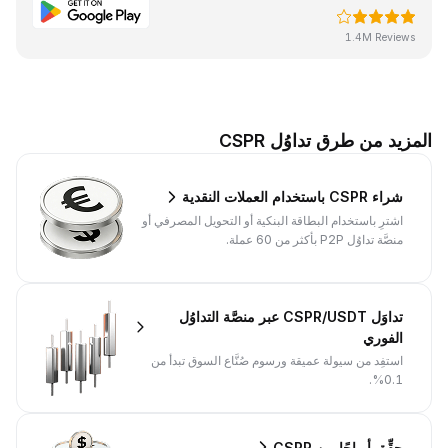
1.4M Reviews
المزيد من طرق تداوُل CSPR
شراء CSPR باستخدام العملات النقدية
اشترِ باستخدام البطاقة البنكية أو التحويل المصرفي أو
منصَّة تداوُل P2P بأكثر من 60 عملة.
تداوَل CSPR/USDT عبر منصَّة التداوُل
الفوري
استفِد من سيولة عميقة ورسوم صُنَّاع السوق تبدأ من
0.1%.
حقِّق أرباحًا من CSPR