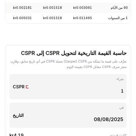
90 من الأيام
kr0.003091
kr0.001518
kr0.002181
12.71%
1 من السنوات
kr0.011495
kr0.001518
kr0.005031
82.80%
حاسبة القيمة التاريخية لتحويل CSPR إلى CSPR
تعرَّف على قيمة ما تملكه من CSPR ‏(Casper) بعملة CSPR في أي تاريخ سابق، وقارِن
سعر صرف CSPR مقابل CSPR بقيمته اليوم.
شراء
CSPR
في
التاريخ
kr4.19
كانت قيمته