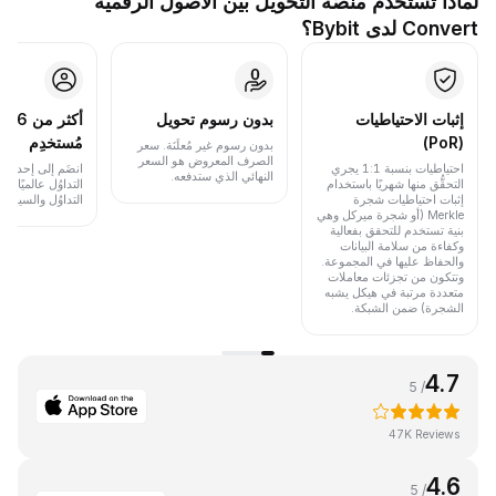
لماذا تستخدم منصَّة التحويل بين الأصول الرقمية
Convert لدى Bybit؟
إثبات الاحتياطيات
بدون رسوم تحويل
أكث
(PoR)
مُستخدِم
بدون رسوم غير مُعلَنَة. سعر
الصرف المعروض هو السعر
احتياطيات بنسبة 1:1 يجري
انضَم إلى إحدى أب
النهائي الذي ستدفعه.
التحقُّق منها شهريًا باستخدام
التداوُل عالميًا 
إثبات احتياطيات شجرة
التداوُل والسيولة.
Merkle (أو شجرة ميركل وهي
بنية تستخدم للتحقق بفعالية
وكفاءة من سلامة البيانات
والحفاظ عليها في المجموعة.
وتتكون من تجزئات معاملات
متعددة مرتبة في هيكل يشبه
الشجرة) ضمن الشبكة.
4.7
/ 5
47K Reviews
4.6
/ 5