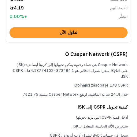
kr4.19
القيمة اليوم
0.00
%
+
التغيُّر
تداوَل الآن
O Casper Network (CSPR)
Casper Network هي عملة رقمية يمكن تحويلها إلى كرونا أيسلندية (ISK)
على Bybit. سعر الصرف الحالي هو 1 CSPR = kr4.187741024373484
ISK.
Obíhající zásoba je 17B CSPR.
خلال الـ 24 ساعة الماضية، ارتفع Casper Network بنسبة 21.75%.
كيفية تحويل CSPR إلى ISK
أدخل كمية CSPR التي تريد تحويلها
ستعرض الآلة الحاسبة المعادل بـ ISK
سجل في حساب Bybit لشراء أو بيع أو تداول CSPR