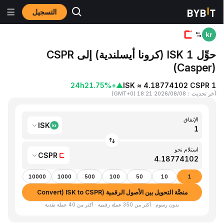
التسجيل
المنزٍل
ISK to CSPR
حوِّل 1 ISK (كرونا أيسلندية) إلى CSPR
(Casper)
24h
+21.75%
▲
1 ISK ≈ 4.18774102 CSPR
آخر تحديث
：
2026/08/08 18:21
(
GMT+0
)
الإنفاق
ISK
استلام نحو
CSPR
10000
1000
500
100
50
10
1
منصَّة التحويل بين الأصول الرقمية (Convert) ISK to CSPR
بدون رسوم · أكثر من 350 عملة رقمية · أكثر من 40 عملة نقدية