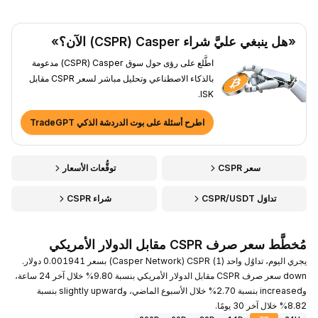
«هل ينبغي عليَّ شراء Casper ‏(CSPR) الآن؟»
اطَّلع على رؤى حول سوق Casper ‏(CSPR) مدعومة
بالذكاء الاصطناعي وتحليل مباشر لسعر CSPR مقابل
ISK.
اطرح أسئلة على بوت الدردشة الذكي TradeGPT
سعر CSPR
توقُّعات الأسعار
تداوَل CSPR/USDT
شراء CSPR
مُخطَّط سعر صرف CSPR مقابل الدولار الأمريكي
يجري اليوم، تداوُل واحد (1) CSPR ‏(Casper Network) بسعر 0.001941 دولار.
down سعر صرف CSPR مقابل الدولار الأمريكي بنسبة 9.80% خلال آخر 24 ساعة،
وincreased بنسبة 2.70% خلال الأسبوع الماضي، وslightly upward بنسبة
8.82% خلال آخر 30 يومًا.