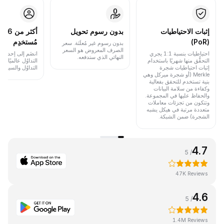
إثبات الاحتياطيات
بدون رسوم تحويل
أكث
(PoR)
مُستخدِم
بدون رسوم غير مُعلَنَة. سعر
الصرف المعروض هو السعر
احتياطيات بنسبة 1:1 يجري
انضَم إلى إحدى أب
النهائي الذي ستدفعه.
التحقُّق منها شهريًا باستخدام
التداوُل عالميًا 
إثبات احتياطيات شجرة
التداوُل والسيولة.
Merkle (أو شجرة ميركل وهي
بنية تستخدم للتحقق بفعالية
وكفاءة من سلامة البيانات
والحفاظ عليها في المجموعة.
وتتكون من تجزئات معاملات
متعددة مرتبة في هيكل يشبه
الشجرة) ضمن الشبكة.
4.7
/ 5
47K Reviews
4.6
/ 5
1.4M Reviews