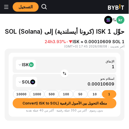
التسجيل
المنزٍل
ISK to SOL
حوِّل 1 ISK (كرونا أيسلندية) إلى SOL (Solana)
24h
-3.93%
▼
1 ISK ≈ 0.00010609 SOL
آخر تحديث
：
2026/08/08 17:45
(
GMT+0
)
الإنفاق
ISK
استلام نحو
SOL
10000
1000
500
100
50
10
1
منصَّة التحويل بين الأصول الرقمية (Convert) ISK to SOL
بدون رسوم · أكثر من 350 عملة رقمية · أكثر من 40 عملة نقدية