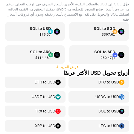
حوِّل SOL إلى USD والعملات النقدية الأخرى بأسعار الصرف في الوقت الفعلي. بدعم
من عروض أسعار صانع السوق المُجمَّعة من Bybit، يمكنك التحقق من القيمة الحالية
لعملتك SOL والتحويل بكل ثقة، مع الاستمتاع بأسعار دقيقة وبدون أي فروقات أسعار
خفية.
SOL
to
USD
SOL
to
SGD
$76.37
S$97.61
SOL
to
ARS
SOL
to
AED
د.إ280.47
$114,481
عرض المزيد
↓
أزواج تحويل USD الأكثر عرضًا
ETH
to
USD
BTC
to
USD
USDT
to
USD
USDC
to
USD
TRX
to
USD
SOL
to
USD
XRP
to
USD
LTC
to
USD