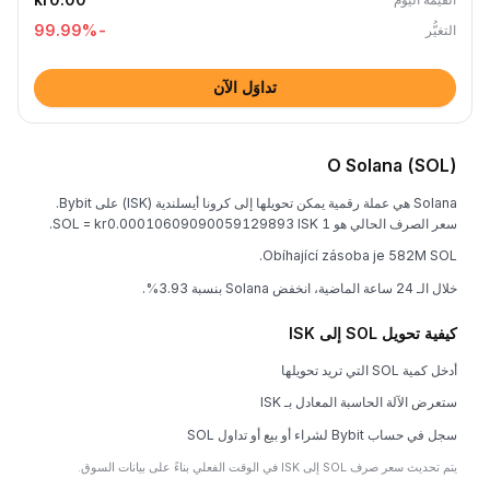
%
-99.99
التغيُّر
تداوَل الآن
O Solana (SOL)
Solana هي عملة رقمية يمكن تحويلها إلى كرونا أيسلندية (ISK) على Bybit.
سعر الصرف الحالي هو 1 SOL = kr0.00010609090059129893 ISK.
Obíhající zásoba je 582M SOL.
خلال الـ 24 ساعة الماضية، انخفض Solana بنسبة 3.93%.
كيفية تحويل SOL إلى ISK
أدخل كمية SOL التي تريد تحويلها
ستعرض الآلة الحاسبة المعادل بـ ISK
سجل في حساب Bybit لشراء أو بيع أو تداول SOL
يتم تحديث سعر صرف SOL إلى ISK في الوقت الفعلي بناءً على بيانات السوق.