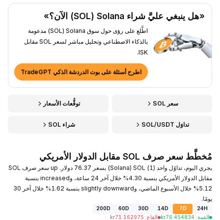
«هل ينبغي عليَّ شراء Solana ‏(SOL) الآن؟»
اطَّلع على رؤى حول سوق Solana ‏(SOL) مدعومة
بالذكاء الاصطناعي وتحليل مباشر لسعر SOL مقابل
ISK.
اطرح أسئلة على بوت الدردشة الذكي TradeGPT
سعر SOL
توقُّعات الأسعار
تداوَل SOL/USDT
شراء SOL
مُخطَّط سعر صرف SOL مقابل الدولار الأمريكي
يجري اليوم، تداوُل واحد (1) SOL ‏(Solana) بسعر 76.37 دولار. up سعر صرف SOL
مقابل الدولار الأمريكي بنسبة 4.30% خلال آخر 24 ساعة، وincreased بنسبة
5.12% خلال الأسبوع الماضي، وslightly downward بنسبة 1.62% خلال آخر 30
يومًا.
200D
60D
30D
14D
7D
24H
القمة
:
76.454834
kr
القاع
:
71.162975
kr