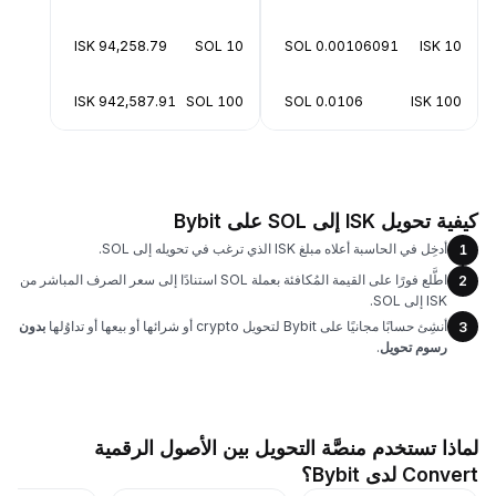
94,258.79 ISK
10 SOL
0.00106091 SOL
10 ISK
942,587.91 ISK
100 SOL
0.0106 SOL
100 ISK
كيفية تحويل ISK إلى SOL على Bybit
أدخِل في الحاسبة أعلاه مبلغ ISK الذي ترغب في تحويله إلى SOL.
1
اطَّلع فورًا على القيمة المُكافئة بعملة SOL استنادًا إلى سعر الصرف المباشر من
2
ISK إلى SOL.
أنشِئ حسابًا مجانيًا على Bybit لتحويل crypto أو شرائها أو بيعها أو تداوُلها
بدون
3
رسوم تحويل
.
لماذا تستخدم منصَّة التحويل بين الأصول الرقمية
Convert لدى Bybit؟