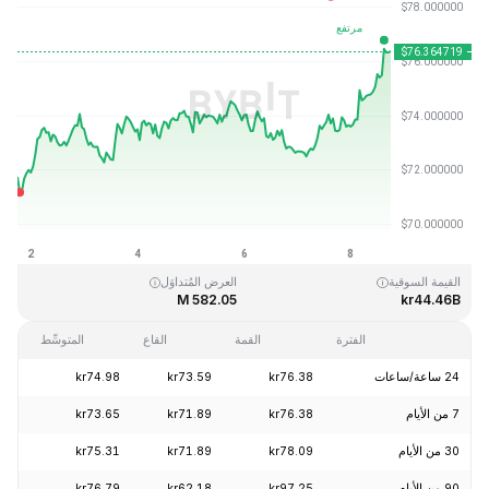
آخر تحديث: 2026-08-08، 17:45 GMT+0
القمَّة التاريخية
القاع التاريخي
kr0.500801
kr293.31
القيمة السوقية
العرض المُتداوَل
582.05 M
kr44.46B
الفترة
القمة
القاع
المتوسِّط
24 ساعة/ساعات
kr76.38
kr73.59
kr74.98
+4.30%
7 من الأيام
kr76.38
kr71.89
kr73.65
+5.12%
30 من الأيام
kr78.09
kr71.89
kr75.31
-1.62%
90 من الأيام
kr97.25
kr62.18
kr76.79
+19.11%