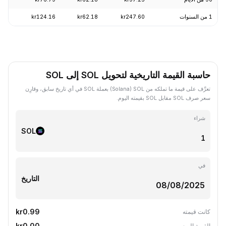
1 من السنوات
kr247.60
kr62.18
kr124.16
-56.63%
حاسبة القيمة التاريخية لتحويل SOL إلى SOL
تعرَّف على قيمة ما تملكه من SOL ‏(Solana) بعملة SOL في أي تاريخ سابق، وقارِن
سعر صرف SOL مقابل SOL بقيمته اليوم.
شراء
SOL
في
التاريخ
kr0.99
كانت قيمته
kr0.00
القيمة اليوم