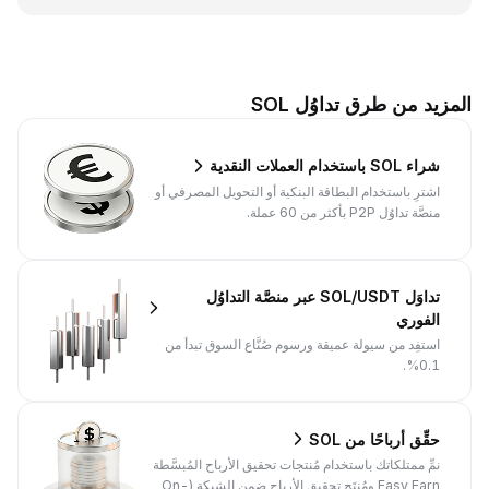
المزيد من طرق تداوُل SOL
شراء SOL باستخدام العملات النقدية
اشترِ باستخدام البطاقة البنكية أو التحويل المصرفي أو
منصَّة تداوُل P2P بأكثر من 60 عملة.
تداوَل SOL/USDT عبر منصَّة التداوُل
الفوري
استفِد من سيولة عميقة ورسوم صُنَّاع السوق تبدأ من
0.1%.
حقِّق أرباحًا من SOL
نمِّ ممتلكاتك باستخدام مُنتجات تحقيق الأرباح المُبسَّطة
Easy Earn ومُنتَج تحقيق الأرباح ضمن الشبكة (On-