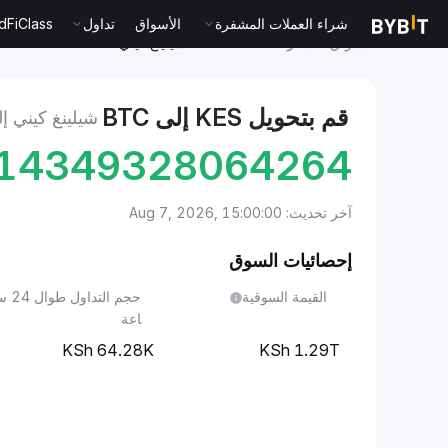
adFiClass
تداول
الأسواق
شراء العملات المشفرة
الأسواق
سعر Bitcoin BTC
شيلينغ كيني to Bitcoin
قم بتحويل KES إلى BTC
شيلينغ كيني BITCOIN
14349328064264
آخر تحديث: Aug 7, 2026, 15:00:00
إحصائيات السوق
القيمة السوقية
حجم التداول طوا
اعة
64.28K
1.29T