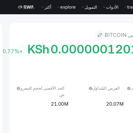
أكثر
explore
التمويل
الأدوات
tr
 إلى
KSh
0.000000120
+0.77%
ل 24 س
العرض المُتداوَل
الحد الأقصى لحجم المعرو
ض
21.00M
20.07M