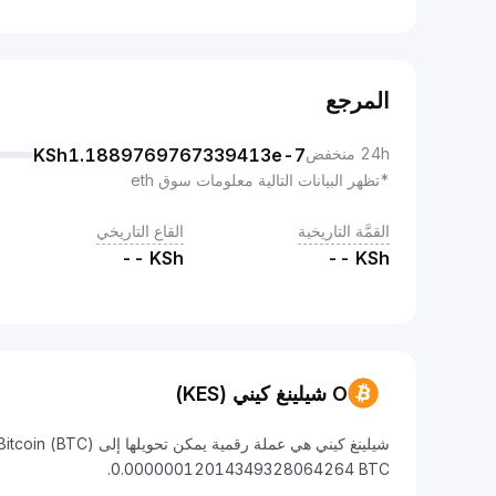
المرجع
KSh
1.1889769767339413e-7
24h منخفض
*تظهر البيانات التالية معلومات سوق eth
القمَّة التاريخية
القاع التاريخي
--
KSh
--
KSh
O شيلينغ كيني (KES)
0.00000012014349328064264 BTC.