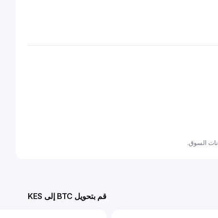
قم بتحويل BTC إلى KES