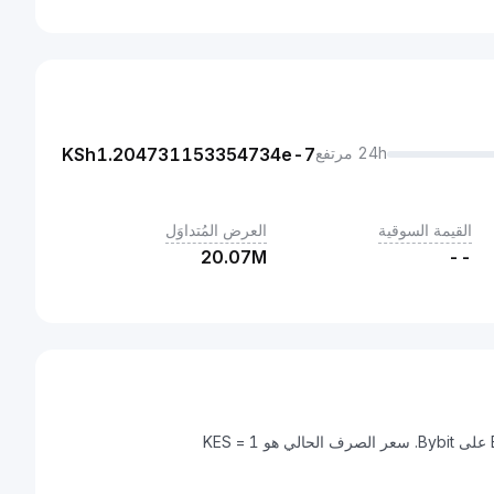
KSh
1.204731153354734e-7
24h مرتفع
القيمة السوقية
العرض المُتداوَل
20.07M
--
شيلينغ كيني هي عملة رقمية يمكن تحويلها إلى Bitcoin (BTC) على Bybit. سعر الصرف الحالي هو 1 KES =