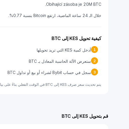
Obíhající zásoba je 20M BTC.
خلال الـ 24 ساعة الماضية، ارتفع Bitcoin بنسبة 0.77%.
كيفية تحويل KES إلى BTC
1
أدخل كمية KES التي تريد تحويلها
2
ستعرض الآلة الحاسبة المعادل بـ BTC
3
سجل في حساب Bybit لشراء أو بيع أو تداول BTC
يتم تحديث سعر صرف KES إلى BTC في الوقت الفعلي بناءً على بيانات السوق.
قم بتحويل KES إلى BTC