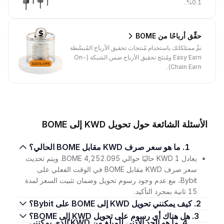
0.1%.
حقِّق أرباحًا من BOME
نمِّ ممتلكاتك باستخدام مُنتجات تحقيق الأرباح المُبسَّطة
Easy Earn ومُنتَج تحقيق الأرباح ضمن الشبكة (On-
Chain Earn).
الأسئلة الشائعة حول تحويل KWD إلى BOME
1. ما هو سعر صرف KWD مقابل BOME الحالي؟
يعادل 1 KWD حاليًا حوالي 4,252.095 BOME. ويتم تحديث
سعر صرف KWD مقابل BOME في الوقت الفعلي على
Bybit، مع عدم وجود رسوم تحويل وضمان تثبيت السعر لمدة
15 ثانية بمجرد التأكيد.
2. كيف يمكنني تحويل KWD إلى BOME على Bybit؟
3. هل هناك أي رسوم على تحويل KWD إلى BOME؟
4. ما هو الحد الأدنى للمبلغ من KWD الذي يمكنني