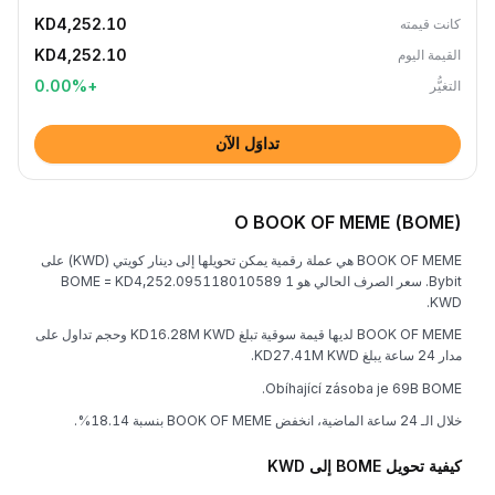
KD4,252.10
كانت قيمته
KD4,252.10
القيمة اليوم
0.00
%
+
التغيُّر
تداوَل الآن
O BOOK OF MEME (BOME)
BOOK OF MEME هي عملة رقمية يمكن تحويلها إلى دينار كويتي (KWD) على
Bybit. سعر الصرف الحالي هو 1 BOME = KD4,252.095118010589
KWD.
BOOK OF MEME لديها قيمة سوقية تبلغ KD16.28M KWD وحجم تداول على
مدار 24 ساعة يبلغ KD27.41M KWD.
Obíhající zásoba je 69B BOME.
خلال الـ 24 ساعة الماضية، انخفض BOOK OF MEME بنسبة 18.14%.
كيفية تحويل BOME إلى KWD