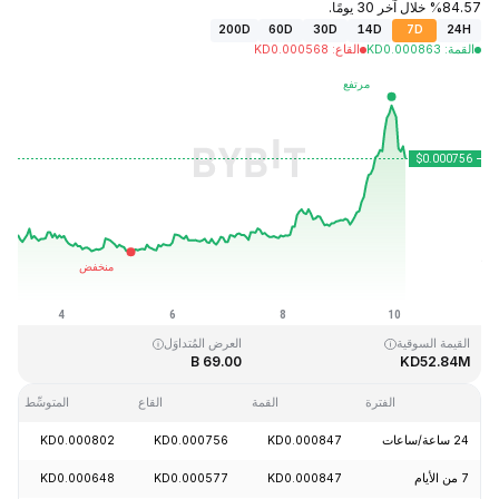
84.57% خلال آخر 30 يومًا.
200D
60D
30D
14D
7D
24H
القمة
:
0.000863
KD
القاع
:
0.000568
KD
آخر تحديث: 2026-08-10، 04:56 GMT+0
القمَّة التاريخية
القاع التاريخي
KD0.000058
KD0.026889
القيمة السوقية
العرض المُتداوَل
69.00 B
KD52.84M
الفترة
القمة
القاع
المتوسِّط
24 ساعة/ساعات
KD0.000847
KD0.000756
KD0.000802
1%
7 من الأيام
KD0.000847
KD0.000577
KD0.000648
7%