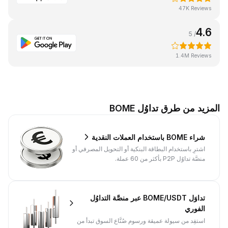
47K Reviews
4.6
/ 5
1.4M Reviews
المزيد من طرق تداوُل BOME
شراء BOME باستخدام العملات النقدية
اشترِ باستخدام البطاقة البنكية أو التحويل المصرفي أو
منصَّة تداوُل P2P بأكثر من 60 عملة.
تداوَل BOME/USDT عبر منصَّة التداوُل
الفوري
استفِد من سيولة عميقة ورسوم صُنَّاع السوق تبدأ من