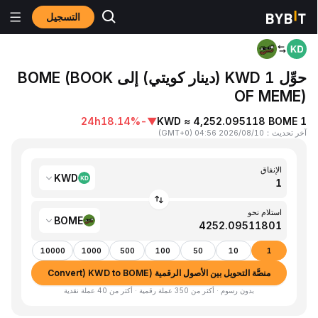
التسجيل
المنزٍل
KWD to BOME
حوِّل 1 KWD (دينار كويتي) إلى BOME (BOOK
OF MEME)
24h
-18.14%
▼
1 KWD ≈ 4,252.095118 BOME
آخر تحديث
：
2026/08/10 04:56
(
GMT+0
)
الإنفاق
KWD
استلام نحو
BOME
10000
1000
500
100
50
10
1
منصَّة التحويل بين الأصول الرقمية (Convert) KWD to BOME
بدون رسوم · أكثر من 350 عملة رقمية · أكثر من 40 عملة نقدية