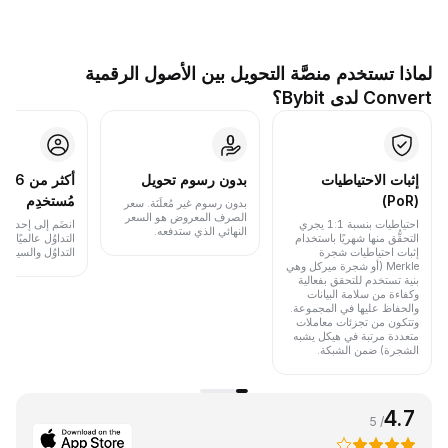
لماذا تستخدم منصَّة التحويل بين الأصول الرقمية
Convert لدى Bybit؟
إثبات الاحتياطيات
بدون رسوم تحويل
أكث
(PoR)
مُستخدِم
بدون رسوم غير مُعلَنَة. سعر
الصرف المعروض هو السعر
احتياطيات بنسبة 1:1 يجري
انضَم إلى إحدى أب
النهائي الذي ستدفعه.
التحقُّق منها شهريًا باستخدام
التداوُل عالميًا 
إثبات احتياطيات شجرة
التداوُل والسيولة.
Merkle (أو شجرة ميركل وهي
بنية تستخدم للتحقق بفعالية
وكفاءة من سلامة البيانات
والحفاظ عليها في المجموعة.
وتتكون من تجزئات معاملات
متعددة مرتبة في هيكل يشبه
الشجرة) ضمن الشبكة.
4.7
/ 5