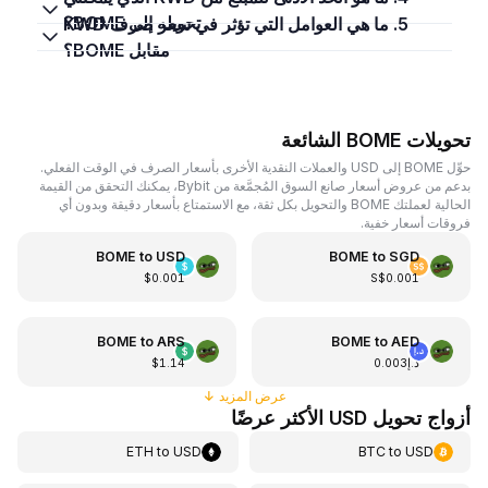
تحويله إلى BOME؟
5. ما هي العوامل التي تؤثر في سعر صرف KWD
مقابل BOME؟
تحويلات BOME الشائعة
حوِّل BOME إلى USD والعملات النقدية الأخرى بأسعار الصرف في الوقت الفعلي.
بدعم من عروض أسعار صانع السوق المُجمَّعة من Bybit، يمكنك التحقق من القيمة
الحالية لعملتك BOME والتحويل بكل ثقة، مع الاستمتاع بأسعار دقيقة وبدون أي
فروقات أسعار خفية.
BOME
to
USD
BOME
to
SGD
$0.001
S$0.001
BOME
to
ARS
BOME
to
AED
د.إ0.003
$1.14
عرض المزيد
↓
أزواج تحويل USD الأكثر عرضًا
ETH
to
USD
BTC
to
USD