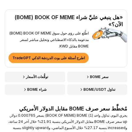
«هل ينبغي عليَّ شراء BOOK OF MEME ‏(BOME)
الآن؟»
اطَّلع على رؤى حول سوق BOOK OF MEME ‏(BOME)
مدعومة بالذكاء الاصطناعي وتحليل مباشر لسعر
BOME مقابل KWD.
اطرح أسئلة على بوت الدردشة الذكي TradeGPT
سعر BOME
توقُّعات الأسعار
تداوَل BOME/USDT
شراء BOME
مُخطَّط سعر صرف BOME مقابل الدولار الأمريكي
يجري اليوم، تداوُل واحد (1) BOME ‏(BOOK OF MEME) بسعر 0.000765 دولار.
up سعر صرف BOME مقابل الدولار الأمريكي بنسبة 21.91% خلال آخر 24 ساعة،
وincreased بنسبة 27.17% خلال الأسبوع الماضي، وslightly upward بنسبة