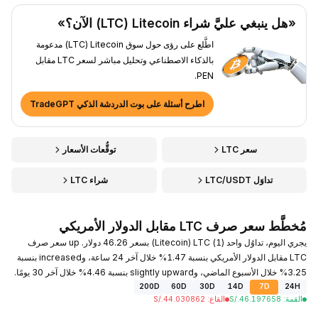
«هل ينبغي عليَّ شراء Litecoin ‏(LTC) الآن؟»
اطَّلع على رؤى حول سوق Litecoin ‏(LTC) مدعومة
بالذكاء الاصطناعي وتحليل مباشر لسعر LTC مقابل
PEN.
اطرح أسئلة على بوت الدردشة الذكي TradeGPT
سعر LTC
توقُّعات الأسعار
تداوَل LTC/USDT
شراء LTC
مُخطَّط سعر صرف LTC مقابل الدولار الأمريكي
يجري اليوم، تداوُل واحد (1) LTC ‏(Litecoin) بسعر 46.26 دولار. up سعر صرف
LTC مقابل الدولار الأمريكي بنسبة 1.47% خلال آخر 24 ساعة، وincreased بنسبة
3.25% خلال الأسبوع الماضي، وslightly upward بنسبة 4.46% خلال آخر 30 يومًا.
200D
60D
30D
14D
7D
24H
القمة
:
46.197658
S/.
القاع
:
44.030862
S/.