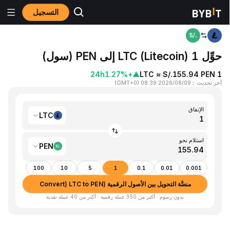
التسجيل
المنزٍل
LTC to PEN
حوِّل 1 LTC (Litecoin) إلى PEN (سول)
24h
+1.27%
▲
1 LTC ≈ S/.155.94 PEN
آخر تحديث
：
2026/08/09 08:39
(
GMT+0
)
الإنفاق
LTC
استلام نحو
PEN
100
10
5
1
0.1
0.01
0.001
منصَّة التحويل بين الأصول الرقمية (Convert) LTC to PEN
بدون رسوم · أكثر من 350 عملة رقمية · أكثر من 40 عملة نقدية