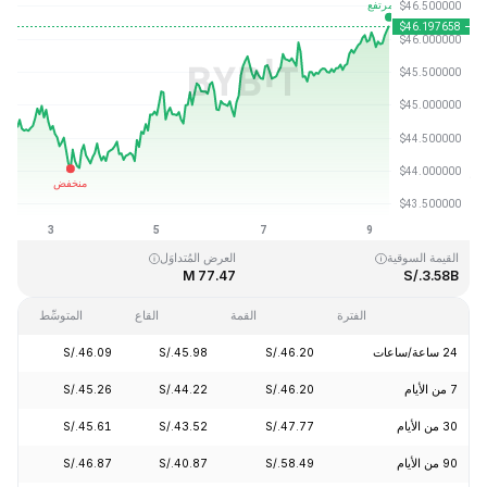
آخر تحديث: 2026-08-09، 08:39 GMT+0
القمَّة التاريخية
القاع التاريخي
S/.1.15
S/.410.26
القيمة السوقية
العرض المُتداوَل
77.47 M
S/.3.58B
الفترة
القمة
القاع
المتوسِّط
24 ساعة/ساعات
S/.46.20
S/.45.98
S/.46.09
+1.47%
7 من الأيام
S/.46.20
S/.44.22
S/.45.26
+3.25%
30 من الأيام
S/.47.77
S/.43.52
S/.45.61
+4.46%
90 من الأيام
S/.58.49
S/.40.87
S/.46.87
+8.75%