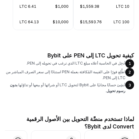
6.41 LTC
$1,000
$1,559.38
10 LTC
64.13 LTC
$10,000
$15,593.76
100 LTC
كيفية تحويل LTC إلى PEN على Bybit
أدخِل في الحاسبة أعلاه مبلغ LTC الذي ترغب في تحويله إلى PEN.
1
اطَّلع فورًا على القيمة المُكافئة بعملة PEN استنادًا إلى سعر الصرف المباشر من
2
LTC إلى PEN.
أنشِئ حسابًا مجانيًا على Bybit لتحويل LTC أو شرائها أو بيعها أو تداوُلها
بدون
3
رسوم تحويل
.
لماذا تستخدم منصَّة التحويل بين الأصول الرقمية
Convert لدى Bybit؟