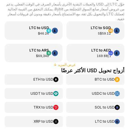
حوِّل LTC إلى USD والعملات النقدية الأخرى بأسعار الصرف في الوقت الفعلي. بدعم
من عروض أسعار صانع السوق المُجمَّعة من Bybit، يمكنك التحقق من القيمة الحالية
لعملتك LTC والتحويل بكل ثقة، مع الاستمتاع بأسعار دقيقة وبدون أي فروقات أسعار
خفية.
LTC
to
USD
LTC
to
SGD
$46.26
S$59.12
LTC
to
ARS
LTC
to
AED
د.إ169.88
$69,340
عرض المزيد
↓
أزواج تحويل USD الأكثر عرضًا
ETH
to
USD
BTC
to
USD
USDT
to
USD
USDC
to
USD
TRX
to
USD
SOL
to
USD
XRP
to
USD
LTC
to
USD