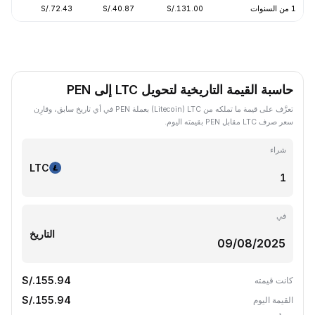
1 من السنوات
S/.131.00
S/.40.87
S/.72.43
-63.04%
حاسبة القيمة التاريخية لتحويل LTC إلى PEN
تعرَّف على قيمة ما تملكه من LTC ‏(Litecoin) بعملة PEN في أي تاريخ سابق، وقارِن
سعر صرف LTC مقابل PEN بقيمته اليوم.
شراء
LTC
في
التاريخ
S/.155.94
كانت قيمته
S/.155.94
القيمة اليوم