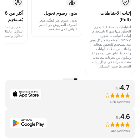
إثبات الاحتياطيات
بدون رسوم تحويل
أكث
(PoR)
مُستخدِم
بدون رسوم غير مُعلَنَة. سعر
الصرف المعروض هو السعر
احتياطيات بنسبة 1:1 يجري
انضَم إلى إحدى أب
النهائي الذي ستدفعه.
التحقُّق منها شهريًا باستخدام
التداوُل عالميًا 
إثبات احتياطيات شجرة
التداوُل والسيولة.
Merkle (أو شجرة ميركل وهي
بنية تستخدم للتحقق بفعالية
وكفاءة من سلامة البيانات
والحفاظ عليها في المجموعة.
وتتكون من تجزئات معاملات
متعددة مرتبة في هيكل يشبه
الشجرة) ضمن الشبكة.
4.7
/ 5
47K Reviews
4.6
/ 5
1.4M Reviews