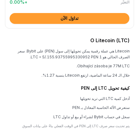
0.00
%
+
التغيُّر
تداوَل الآن
O Litecoin (LTC)
Litecoin هي عملة رقمية يمكن تحويلها إلى سول (PEN) على Bybit. سعر
الصرف الحالي هو 1 LTC = S/.155.93755995330952 PEN.
Obíhající zásoba je 77M LTC.
خلال الـ 24 ساعة الماضية، ارتفع Litecoin بنسبة 1.27%.
كيفية تحويل LTC إلى PEN
أدخل كمية LTC التي تريد تحويلها
ستعرض الآلة الحاسبة المعادل بـ PEN
سجل في حساب Bybit لشراء أو بيع أو تداول LTC
يتم تحديث سعر صرف LTC إلى PEN في الوقت الفعلي بناءً على بيانات السوق.