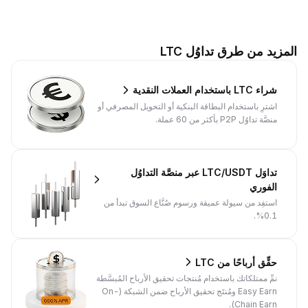
المزيد من طرق تداوُل LTC
شراء LTC باستخدام العملات النقدية
اشترِ باستخدام البطاقة البنكية أو التحويل المصرفي أو
منصَّة تداوُل P2P بأكثر من 60 عملة.
تداوَل LTC/USDT عبر منصَّة التداوُل
الفوري
استفِد من سيولة عميقة ورسوم صُنَّاع السوق تبدأ من
0.1%.
حقِّق أرباحًا من LTC
نمِّ ممتلكاتك باستخدام مُنتجات تحقيق الأرباح المُبسَّطة
Easy Earn ومُنتَج تحقيق الأرباح ضمن الشبكة (On-
Chain Earn).