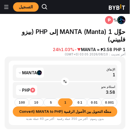
التسجيل
المنزٍل
MANTA to PHP
حوِّل 1 MANTA (Manta) إلى PHP (بيزو
فلبيني)
24h
-1.03%
▼
1 MANTA ≈ ₱3.58 PHP
آخر تحديث
：
2026/08/10 03:05
(
GMT+0
)
الإنفاق
MANTA
استلام نحو
PHP
100
10
5
1
0.1
0.01
0.001
منصَّة التحويل بين الأصول الرقمية (Convert) MANTA to PHP
بدون رسوم · أكثر من 350 عملة رقمية · أكثر من 40 عملة نقدية