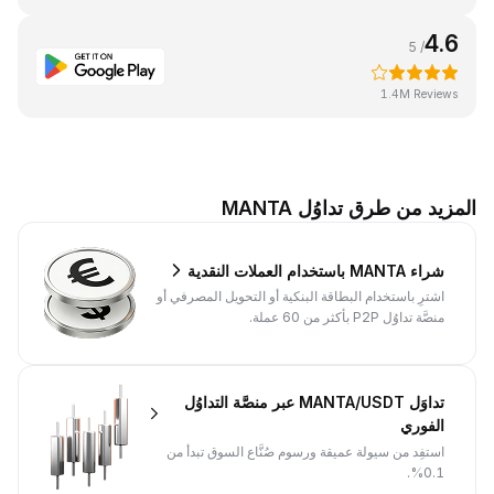
4.6
/ 5
1.4M Reviews
المزيد من طرق تداوُل MANTA
شراء MANTA باستخدام العملات النقدية
اشترِ باستخدام البطاقة البنكية أو التحويل المصرفي أو
منصَّة تداوُل P2P بأكثر من 60 عملة.
تداوَل MANTA/USDT عبر منصَّة التداوُل
الفوري
استفِد من سيولة عميقة ورسوم صُنَّاع السوق تبدأ من
0.1%.