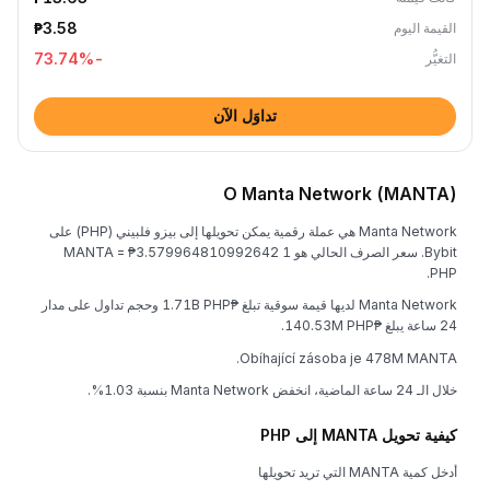
₱3.58
القيمة اليوم
%
-73.74
التغيُّر
تداوَل الآن
O Manta Network (MANTA)
Manta Network هي عملة رقمية يمكن تحويلها إلى بيزو فلبيني (PHP) على
Bybit. سعر الصرف الحالي هو 1 MANTA = ₱3.579964810992642
PHP.
Manta Network لديها قيمة سوقية تبلغ ₱1.71B PHP وحجم تداول على مدار
24 ساعة يبلغ ₱140.53M PHP.
Obíhající zásoba je 478M MANTA.
خلال الـ 24 ساعة الماضية، انخفض Manta Network بنسبة 1.03%.
كيفية تحويل MANTA إلى PHP
أدخل كمية MANTA التي تريد تحويلها