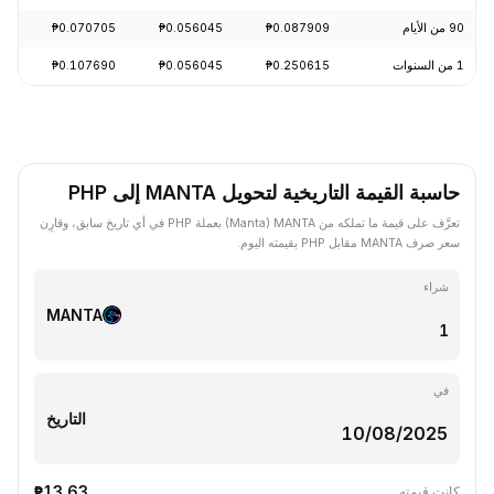
90 من الأيام
₱0.087909
₱0.056045
₱0.070705
-27.31%
1 من السنوات
₱0.250615
₱0.056045
₱0.107690
-75.45%
حاسبة القيمة التاريخية لتحويل MANTA إلى PHP
تعرَّف على قيمة ما تملكه من MANTA ‏(Manta) بعملة PHP في أي تاريخ سابق، وقارِن
سعر صرف MANTA مقابل PHP بقيمته اليوم.
شراء
MANTA
في
التاريخ
₱13.63
كانت قيمته