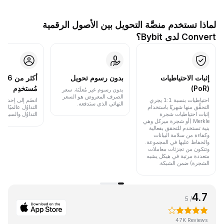
لماذا تستخدم منصَّة التحويل بين الأصول الرقمية
Convert لدى Bybit؟
إثبات الاحتياطيات
بدون رسوم تحويل
أكث
(PoR)
مُستخدِم
بدون رسوم غير مُعلَنَة. سعر
الصرف المعروض هو السعر
احتياطيات بنسبة 1:1 يجري
انضَم إلى إحدى أب
النهائي الذي ستدفعه.
التحقُّق منها شهريًا باستخدام
التداوُل عالميًا 
إثبات احتياطيات شجرة
التداوُل والسيولة.
Merkle (أو شجرة ميركل وهي
بنية تستخدم للتحقق بفعالية
وكفاءة من سلامة البيانات
والحفاظ عليها في المجموعة.
وتتكون من تجزئات معاملات
متعددة مرتبة في هيكل يشبه
الشجرة) ضمن الشبكة.
4.7
/ 5
47K Reviews