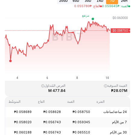
200D
60D
30D
14D
7D
24H
القمة
:
₱
0.059645
القاع
:
₱
0.055780
آخر تحديث: 2026-08-10، 03:05 GMT+0
القمَّة التاريخية
القاع التاريخي
₱0.054621
₱4.05
القيمة السوقية
العرض المُتداوَل
477.84 M
₱28.07M
الفترة
القمة
القاع
المتوسِّط
24 ساعة/ساعات
₱0.058750
₱0.058628
₱0.058689
-0.84%
7 من الأيام
₱0.059345
₱0.056743
₱0.058020
+0.99%
30 من الأيام
₱0.065510
₱0.056743
₱0.060188
+0.12%