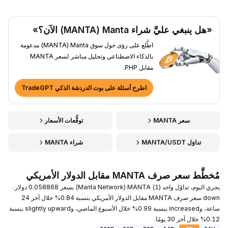
«هل ينبغي عليَّ شراء Manta ‏(MANTA) الآن؟»
اطَّلع على رؤى حول سوق Manta ‏(MANTA) مدعومة
بالذكاء الاصطناعي وتحليل مباشر لسعر MANTA
مقابل PHP.
اطرح أسئلة على بوت الدردشة الذكي TradeGPT
سعر MANTA
توقُّعات الأسعار
تداوَل MANTA/USDT
شراء MANTA
مُخطَّط سعر صرف MANTA مقابل الدولار الأمريكي
يجري اليوم، تداوُل واحد (1) MANTA ‏(Manta Network) بسعر 0.058868 دولار.
down سعر صرف MANTA مقابل الدولار الأمريكي بنسبة 0.84% خلال آخر 24
ساعة، وincreased بنسبة 0.99% خلال الأسبوع الماضي، وslightly upward بنسبة
0.12% خلال آخر 30 يومًا.