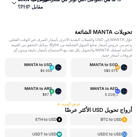
مقابل PHP؟
تحويلات MANTA الشائعة
حوِّل MANTA إلى USD والعملات النقدية الأخرى بأسعار الصرف في الوقت الفعلي.
بدعم من عروض أسعار صانع السوق المُجمَّعة من Bybit، يمكنك التحقق من القيمة
الحالية لعملتك MANTA والتحويل بكل ثقة، مع الاستمتاع بأسعار دقيقة وبدون أي
فروقات أسعار خفية.
MANTA
to
USD
MANTA
to
SGD
$0.059
S$0.075
MANTA
to
ARS
MANTA
to
AED
د.إ0.216
$87.9
عرض المزيد
↓
أزواج تحويل USD الأكثر عرضًا
ETH
to
USD
BTC
to
USD
USDT
to
USD
USDC
to
USD