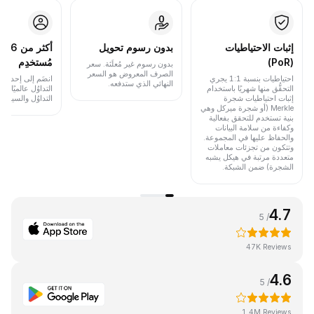
إثبات الاحتياطيات
بدون رسوم تحويل
أكث
(PoR)
مُستخدِم
بدون رسوم غير مُعلَنَة. سعر
الصرف المعروض هو السعر
احتياطيات بنسبة 1:1 يجري
انضَم إلى إحدى أب
النهائي الذي ستدفعه.
التحقُّق منها شهريًا باستخدام
التداوُل عالميًا 
إثبات احتياطيات شجرة
التداوُل والسيولة.
Merkle (أو شجرة ميركل وهي
بنية تستخدم للتحقق بفعالية
وكفاءة من سلامة البيانات
والحفاظ عليها في المجموعة.
وتتكون من تجزئات معاملات
متعددة مرتبة في هيكل يشبه
الشجرة) ضمن الشبكة.
4.7
/ 5
47K Reviews
4.6
/ 5
1.4M Reviews