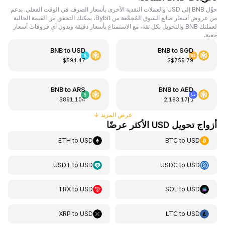
حوِّل BNB إلى USD والعملات النقدية الأخرى بأسعار الصرف في الوقت الفعلي. بدعم
من عروض أسعار صانع السوق المُجمَّعة من Bybit، يمكنك التحقق من القيمة الحالية
لعملتك BNB والتحويل بكل ثقة، مع الاستمتاع بأسعار دقيقة وبدون أي فروقات أسعار
خفية.
BNB
to
USD
BNB
to
SGD
$594.47
S$759.79
BNB
to
ARS
BNB
to
AED
د.إ2,183.17
$891,104
عرض المزيد
↓
أزواج تحويل USD الأكثر عرضًا
ETH
to
USD
BTC
to
USD
USDT
to
USD
USDC
to
USD
TRX
to
USD
SOL
to
USD
XRP
to
USD
LTC
to
USD