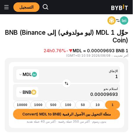
التسجيل
المنزٍل
MDL to BNB
حوِّل 1 MDL (ليو مولدوفي) إلى BNB (Binance
Coin)
24h
-0.76%
▼
1 MDL ≈ 0.00009693 BNB
آخر تحديث
：
2026/08/08 10:59
(
GMT+0
)
الإنفاق
MDL
استلام نحو
BNB
10000
1000
500
100
50
10
1
منصَّة التحويل بين الأصول الرقمية (Convert) MDL to BNB
بدون رسوم · أكثر من 350 عملة رقمية · أكثر من 40 عملة نقدية