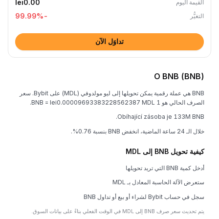
lei0.00
القيمة اليوم
%
-99.99
التغيُّر
تداوَل الآن
O BNB (BNB)
BNB هي عملة رقمية يمكن تحويلها إلى ليو مولدوفي (MDL) على Bybit. سعر
الصرف الحالي هو 1 BNB = lei0.00009693383228562387 MDL.
Obíhající zásoba je 133M BNB.
خلال الـ 24 ساعة الماضية، انخفض BNB بنسبة 0.76%.
كيفية تحويل BNB إلى MDL
أدخل كمية BNB التي تريد تحويلها
ستعرض الآلة الحاسبة المعادل بـ MDL
سجل في حساب Bybit لشراء أو بيع أو تداول BNB
يتم تحديث سعر صرف BNB إلى MDL في الوقت الفعلي بناءً على بيانات السوق.