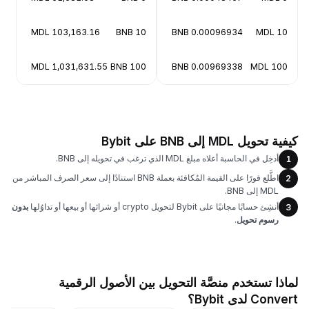
103,163.16 MDL
10 BNB
0.00096934 BNB
10 MDL
1,031,631.55 MDL
100 BNB
0.00969338 BNB
100 MDL
كيفية تحويل MDL إلى BNB على Bybit
أدخِل في الحاسبة أعلاه مبلغ MDL الذي ترغب في تحويله إلى BNB.
1
اطَّلع فورًا على القيمة المُكافئة بعملة BNB استنادًا إلى سعر الصرف المباشر من
2
MDL إلى BNB.
أنشِئ حسابًا مجانيًا على Bybit لتحويل crypto أو شرائها أو بيعها أو تداوُلها
بدون
3
رسوم تحويل
.
لماذا تستخدم منصَّة التحويل بين الأصول الرقمية
Convert لدى Bybit؟