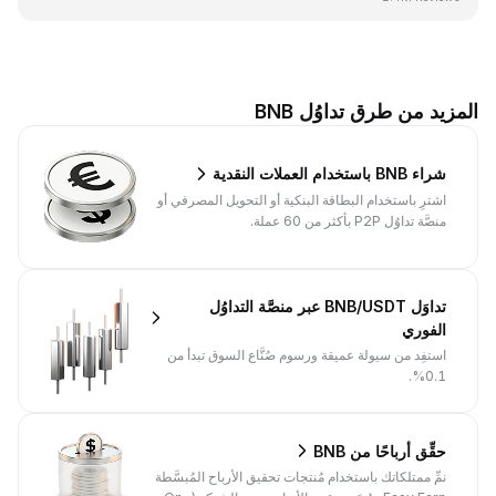
المزيد من طرق تداوُل BNB
شراء BNB باستخدام العملات النقدية
اشترِ باستخدام البطاقة البنكية أو التحويل المصرفي أو
منصَّة تداوُل P2P بأكثر من 60 عملة.
تداوَل BNB/USDT عبر منصَّة التداوُل
الفوري
استفِد من سيولة عميقة ورسوم صُنَّاع السوق تبدأ من
0.1%.
حقِّق أرباحًا من BNB
نمِّ ممتلكاتك باستخدام مُنتجات تحقيق الأرباح المُبسَّطة