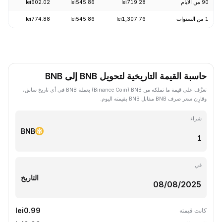
90 من الأيام
lei719.28
lei545.86
lei602.02
-0.88%
1 من السنوات
lei1,307.76
lei545.86
lei774.88
-24.43%
حاسبة القيمة التاريخية لتحويل BNB إلى BNB
تعرَّف على قيمة ما تملكه من BNB ‏(Binance Coin) بعملة BNB في أي تاريخ سابق،
وقارِن سعر صرف BNB مقابل BNB بقيمته اليوم.
شراء
BNB
في
التاريخ
lei0.99
كانت قيمته