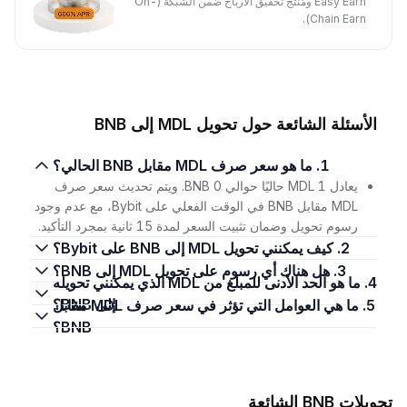
Easy Earn ومُنتَج تحقيق الأرباح ضمن الشبكة (On-
Chain Earn).
الأسئلة الشائعة حول تحويل MDL إلى BNB
1. ما هو سعر صرف MDL مقابل BNB الحالي؟
يعادل 1 MDL حاليًا حوالي 0 BNB. ويتم تحديث سعر صرف
MDL مقابل BNB في الوقت الفعلي على Bybit، مع عدم وجود
رسوم تحويل وضمان تثبيت السعر لمدة 15 ثانية بمجرد التأكيد.
2. كيف يمكنني تحويل MDL إلى BNB على Bybit؟
3. هل هناك أي رسوم على تحويل MDL إلى BNB؟
4. ما هو الحد الأدنى للمبلغ من MDL الذي يمكنني تحويله
إلى BNB؟
5. ما هي العوامل التي تؤثر في سعر صرف MDL مقابل
BNB؟
تحويلات BNB الشائعة