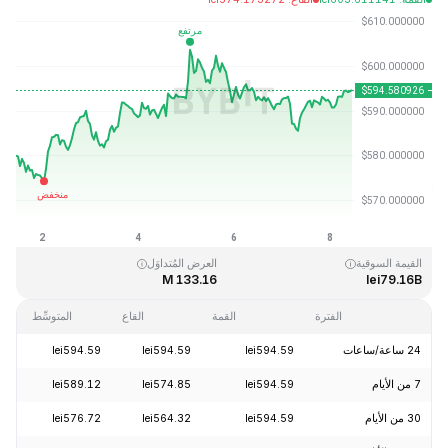
آخر تحديث: 2026-08-08، 10:59 GMT+0
القمَّة التاريخية
القاع التاريخي
lei0.039818
lei1,369.99
القيمة السوقية
العرض المُتداوَل
133.16 M
lei79.16B
الفترة
القمة
القاع
المتوسِّط
24 ساعة/ساعات
lei594.59
lei594.59
lei594.59
+0.75%
7 من الأيام
lei594.59
lei574.85
lei589.12
+1.99%
30 من الأيام
lei594.59
lei564.32
lei576.72
+3.99%