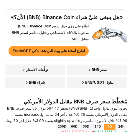
«هل ينبغي عليَّ شراء Binance Coin ‏(BNB) الآن؟»
اطَّلع على رؤى حول سوق Binance Coin ‏(BNB)
مدعومة بالذكاء الاصطناعي وتحليل مباشر لسعر BNB
مقابل MDL.
اطرح أسئلة على بوت الدردشة الذكي TradeGPT
سعر BNB
توقُّعات الأسعار
تداوَل BNB/USDT
شراء BNB
مُخطَّط سعر صرف BNB مقابل الدولار الأمريكي
يجري اليوم، تداوُل واحد (1) BNB ‏(BNB) بسعر 594.47 دولار. up سعر صرف BNB
مقابل الدولار الأمريكي بنسبة 0.75% خلال آخر 24 ساعة، وincreased بنسبة
1.99% خلال الأسبوع الماضي، وslightly upward بنسبة 3.99% خلال آخر 30 يومًا.
200D
60D
30D
14D
7D
24H
القمة
:
603.611141
lei
القاع
:
574.173272
lei