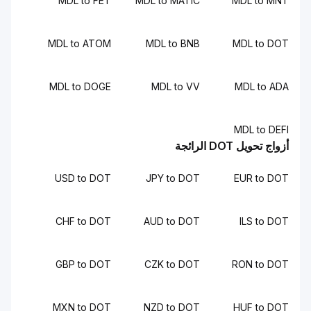
MDL to FET
MDL to MATIC
MDL to MNT
MDL to ATOM
MDL to BNB
MDL to DOT
MDL to DOGE
MDL to VV
MDL to ADA
MDL to DEFI
أزواج تحويل DOT الرائجة
USD to DOT
JPY to DOT
EUR to DOT
CHF to DOT
AUD to DOT
ILS to DOT
GBP to DOT
CZK to DOT
RON to DOT
MXN to DOT
NZD to DOT
HUF to DOT