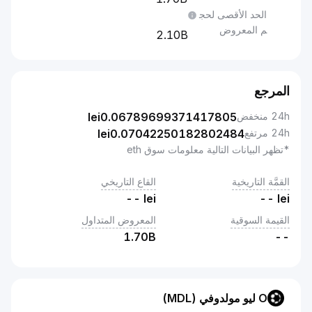
الحد الأقصى لحج
م المعروض
2.10B
المرجع
24h منخفض
0.06789699371417805
lei
24h مرتفع
0.07042250182802484
lei
*تظهر البيانات التالية معلومات سوق eth
القمَّة التاريخية
القاع التاريخي
--
lei
--
lei
القيمة السوقية
المعروض المتداول
1.70B
--
O ليو مولدوفي (MDL)