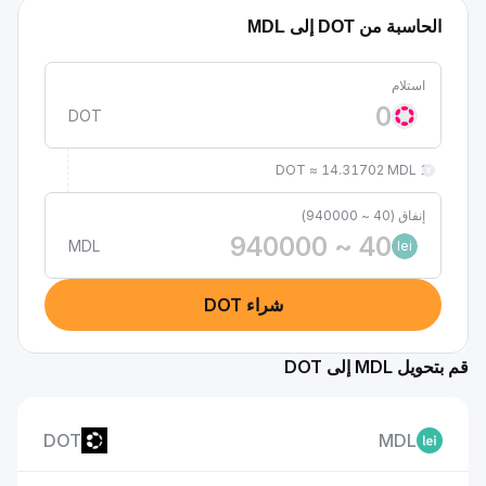
الحاسبة من DOT إلى MDL
استلام
DOT
1 DOT ≈ 14.31702 MDL
إنفاق (40 ~ 940000)
MDL
lei
شراء DOT
قم بتحويل MDL إلى DOT
DOT
MDL