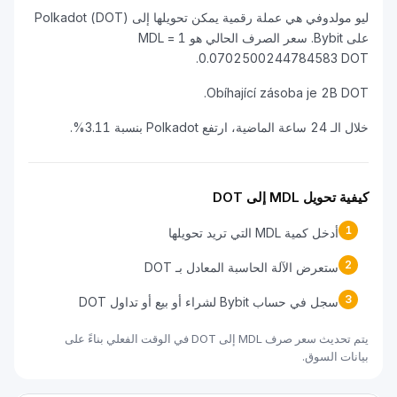
ليو مولدوفي هي عملة رقمية يمكن تحويلها إلى Polkadot (DOT)
على Bybit. سعر الصرف الحالي هو 1 MDL =
0.0702500244784583 DOT.
Obíhající zásoba je 2B DOT.
خلال الـ 24 ساعة الماضية، ارتفع Polkadot بنسبة 3.11%.
كيفية تحويل MDL إلى DOT
1
أدخل كمية MDL التي تريد تحويلها
2
ستعرض الآلة الحاسبة المعادل بـ DOT
3
سجل في حساب Bybit لشراء أو بيع أو تداول DOT
يتم تحديث سعر صرف MDL إلى DOT في الوقت الفعلي بناءً على
بيانات السوق.