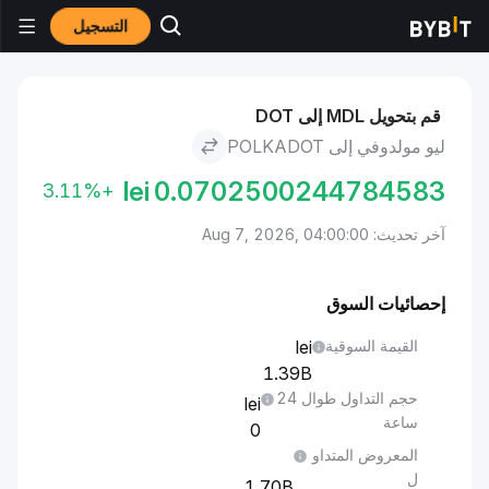
التسجيل
الأسواق
سعر Polkadot DOT
ليو مولدوفي to Polkadot
قم بتحويل MDL إلى DOT
ليو مولدوفي إلى POLKADOT
lei
0.0702500244784583
+3.11%
آخر تحديث: Aug 7, 2026, 04:00:00
إحصائيات السوق
القيمة السوقية
1.39B
حجم التداول طوال 24
ساعة
0
المعروض المتداو
ل
1.70B