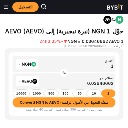
التسجيل
المنزٍل
NGN to AEVO
حوِّل 1 NGN (نيرة نيجيرية) إلى AEVO (AEVO)
24h
-0.05%
▼
1 NGN ≈ 0.03646662 AEVO
آخر تحديث
：
2026/08/07 20:58
(
GMT+0
)
الإنفاق
NGN
استلام نحو
AEVO
10000
1000
500
100
50
10
1
منصَّة التحويل بين الأصول الرقمية (Convert) NGN to AEVO
بدون رسوم · أكثر من 350 عملة رقمية · أكثر من 40 عملة نقدية