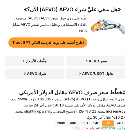
«هل ينبغي عليَّ شراء AEVO ‏(AEVO) الآن؟»
اطَّلع على رؤى حول سوق AEVO ‏(AEVO) مدعومة
بالذكاء الاصطناعي وتحليل مباشر لسعر AEVO مقابل
NGN.
اطرح أسئلة على بوت الدردشة الذكي TradeGPT
سعر AEVO
توقُّعات الأسعار
تداوَل AEVO/USDT
شراء AEVO
مُخطَّط سعر صرف AEVO مقابل الدولار الأمريكي
يجري اليوم، تداوُل واحد (1) AEVO ‏(Aevo) بسعر 0.020027 دولار. down سعر
صرف AEVO مقابل الدولار الأمريكي بنسبة 0.10% خلال آخر 24 ساعة،
وincreased بنسبة 6.21% خلال الأسبوع الماضي، وslightly upward بنسبة
10.27% خلال آخر 30 يومًا.
200D
60D
30D
14D
7D
24H
القمة
:
₦
0.023183
القاع
:
₦
0.018560