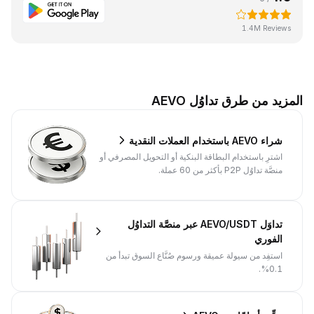
1.4M Reviews
المزيد من طرق تداوُل AEVO
شراء AEVO باستخدام العملات النقدية
اشترِ باستخدام البطاقة البنكية أو التحويل المصرفي أو
منصَّة تداوُل P2P بأكثر من 60 عملة.
تداوَل AEVO/USDT عبر منصَّة التداوُل
الفوري
استفِد من سيولة عميقة ورسوم صُنَّاع السوق تبدأ من
0.1%.