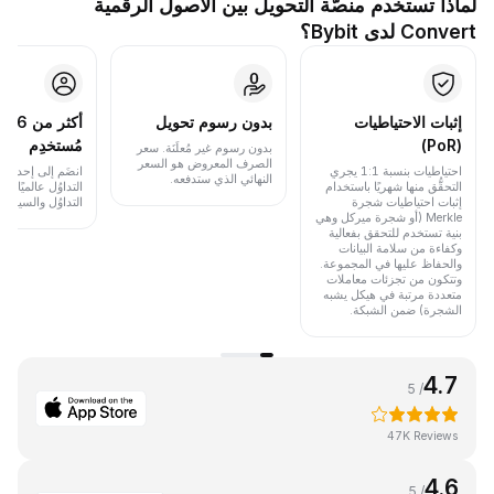
لماذا تستخدم منصَّة التحويل بين الأصول الرقمية
Convert لدى Bybit؟
إثبات الاحتياطيات
بدون رسوم تحويل
أكث
(PoR)
مُستخدِم
بدون رسوم غير مُعلَنَة. سعر
الصرف المعروض هو السعر
احتياطيات بنسبة 1:1 يجري
انضَم إلى إحدى أب
النهائي الذي ستدفعه.
التحقُّق منها شهريًا باستخدام
التداوُل عالميًا 
إثبات احتياطيات شجرة
التداوُل والسيولة.
Merkle (أو شجرة ميركل وهي
بنية تستخدم للتحقق بفعالية
وكفاءة من سلامة البيانات
والحفاظ عليها في المجموعة.
وتتكون من تجزئات معاملات
متعددة مرتبة في هيكل يشبه
الشجرة) ضمن الشبكة.
4.7
/ 5
47K Reviews
4.6
/ 5