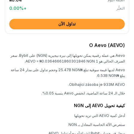
0.00
%
+
التغيُّر
تداوَل الآن
O Aevo (AEVO)
Aevo هي عملة رقمية يمكن تحويلها إلى نيرة نيجيرية (NGN) على Bybit. سعر
الصرف الحالي هو 1 AEVO = ₦0.03646661860301846 NGN.
Aevo لديها قيمة سوقية تبلغ ₦25.47B NGN وحجم تداول على مدار 24 ساعة
يبلغ ₦6.53B NGN.
Obíhající zásoba je 933M AEVO.
خلال الـ 24 ساعة الماضية، انخفض Aevo بنسبة 0.05%.
كيفية تحويل AEVO إلى NGN
أدخل كمية AEVO التي تريد تحويلها
ستعرض الآلة الحاسبة المعادل بـ NGN
سجل في حساب Bybit لشراء أو بيع أو تداول AEVO