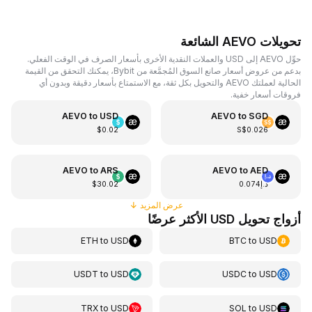
تحويلات AEVO الشائعة
حوِّل AEVO إلى USD والعملات النقدية الأخرى بأسعار الصرف في الوقت الفعلي.
بدعم من عروض أسعار صانع السوق المُجمَّعة من Bybit، يمكنك التحقق من القيمة
الحالية لعملتك AEVO والتحويل بكل ثقة، مع الاستمتاع بأسعار دقيقة وبدون أي
فروقات أسعار خفية.
AEVO
to
USD
AEVO
to
SGD
$0.02
S$0.026
AEVO
to
ARS
AEVO
to
AED
د.إ0.074
$30.02
عرض المزيد
↓
أزواج تحويل USD الأكثر عرضًا
ETH
to
USD
BTC
to
USD
USDT
to
USD
USDC
to
USD
TRX
to
USD
SOL
to
USD