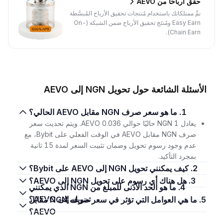
حقِّق أرباحًا من AEVO
نمِّ ممتلكاتك باستخدام مُنتجات تحقيق الأرباح المُبسَّطة
Easy Earn ومُنتَج تحقيق الأرباح ضمن الشبكة (On-
Chain Earn).
الأسئلة الشائعة حول تحويل NGN إلى AEVO
1. ما هو سعر صرف NGN مقابل AEVO الحالي؟
يعادل 1 NGN حاليًا حوالي 0.036 AEVO. ويتم تحديث سعر
صرف NGN مقابل AEVO في الوقت الفعلي على Bybit، مع
عدم وجود رسوم تحويل وضمان تثبيت السعر لمدة 15 ثانية
بمجرد التأكيد.
2. كيف يمكنني تحويل NGN إلى AEVO على Bybit؟
3. هل هناك أي رسوم على تحويل NGN إلى AEVO؟
4. ما هو الحد الأدنى للمبلغ من NGN الذي يمكنني
تحويله إلى AEVO؟
5. ما هي العوامل التي تؤثر في سعر صرف NGN مقابل
AEVO؟