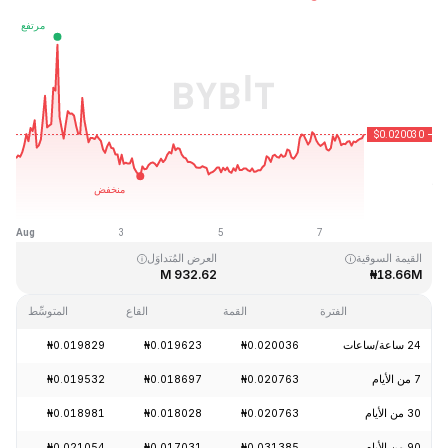
آخر تحديث: 2026-08-07، 20:58 GMT+0
القمَّة التاريخية
القاع التاريخي
₦0.016502
₦3.76
القيمة السوقية
العرض المُتداوَل
932.62 M
₦18.66M
الفترة
القمة
القاع
المتوسِّط
24 ساعة/ساعات
₦0.020036
₦0.019623
₦0.019829
-0.10%
7 من الأيام
₦0.020763
₦0.018697
₦0.019532
+6.21%
30 من الأيام
₦0.020763
₦0.018028
₦0.018981
+10.27%
90 من الأيام
₦0.031385
₦0.017031
₦0.021054
+0.41%