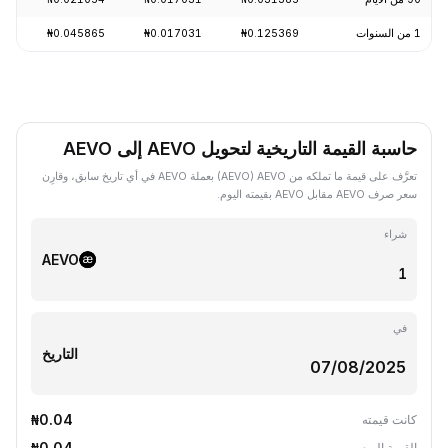
1 من السنوات
₦0.125369
₦0.017031
₦0.045865
-79.43%
حاسبة القيمة التاريخية لتحويل AEVO إلى AEVO
تعرَّف على قيمة ما تملكه من AEVO ‏(AEVO) بعملة AEVO في أي تاريخ سابق، وقارِن
سعر صرف AEVO مقابل AEVO بقيمته اليوم.
شراء
AEVO
في
التاريخ
₦0.04
كانت قيمته
₦0.04
القيمة اليوم