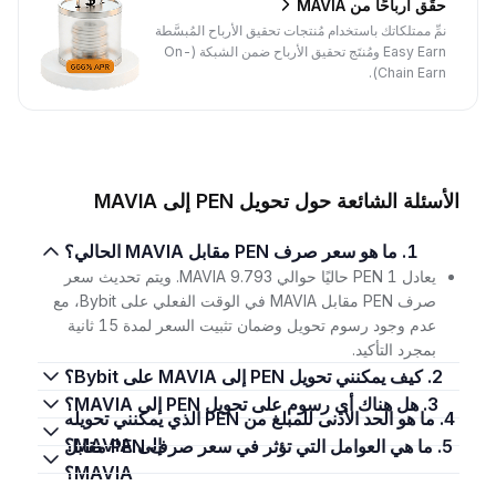
حقِّق أرباحًا من MAVIA
نمِّ ممتلكاتك باستخدام مُنتجات تحقيق الأرباح المُبسَّطة
Easy Earn ومُنتَج تحقيق الأرباح ضمن الشبكة (On-
Chain Earn).
الأسئلة الشائعة حول تحويل PEN إلى MAVIA
1. ما هو سعر صرف PEN مقابل MAVIA الحالي؟
يعادل 1 PEN حاليًا حوالي 9.793 MAVIA. ويتم تحديث سعر
صرف PEN مقابل MAVIA في الوقت الفعلي على Bybit، مع
عدم وجود رسوم تحويل وضمان تثبيت السعر لمدة 15 ثانية
بمجرد التأكيد.
2. كيف يمكنني تحويل PEN إلى MAVIA على Bybit؟
3. هل هناك أي رسوم على تحويل PEN إلى MAVIA؟
4. ما هو الحد الأدنى للمبلغ من PEN الذي يمكنني تحويله
إلى MAVIA؟
5. ما هي العوامل التي تؤثر في سعر صرف PEN مقابل
MAVIA؟