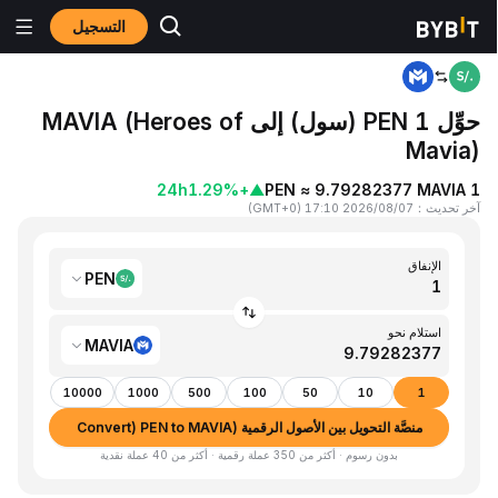
التسجيل
المنزٍل
PEN to MAVIA
حوِّل 1 PEN (سول) إلى MAVIA (Heroes of
Mavia)
24h
+1.29%
▲
1 PEN ≈ 9.79282377 MAVIA
آخر تحديث
：
2026/08/07 17:10
(
GMT+0
)
الإنفاق
PEN
استلام نحو
MAVIA
10000
1000
500
100
50
10
1
منصَّة التحويل بين الأصول الرقمية (Convert) PEN to MAVIA
بدون رسوم · أكثر من 350 عملة رقمية · أكثر من 40 عملة نقدية