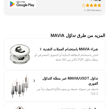
1.4M Reviews
المزيد من طرق تداوُل MAVIA
شراء MAVIA باستخدام العملات النقدية
اشترِ باستخدام البطاقة البنكية أو التحويل المصرفي أو
منصَّة تداوُل P2P بأكثر من 60 عملة.
تداوَل MAVIA/USDT عبر منصَّة التداوُل
الفوري
استفِد من سيولة عميقة ورسوم صُنَّاع السوق تبدأ من
0.1%.