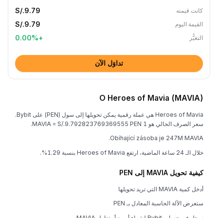
S/.9.79
كانت قيمته
S/.9.79
القيمة اليوم
0.00
%
+
التغيُّر
تداوَل الآن
O Heroes of Mavia (MAVIA)
Heroes of Mavia هي عملة رقمية يمكن تحويلها إلى سول (PEN) على Bybit.
سعر الصرف الحالي هو 1 MAVIA = S/.9.792823769369555 PEN.
Obíhající zásoba je 247M MAVIA.
خلال الـ 24 ساعة الماضية، ارتفع Heroes of Mavia بنسبة 1.29%.
كيفية تحويل MAVIA إلى PEN
أدخل كمية MAVIA التي تريد تحويلها
ستعرض الآلة الحاسبة المعادل بـ PEN
سجل في حساب Bybit لشراء أو بيع أو تداول MAVIA