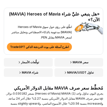
«هل ينبغي عليَّ شراء Heroes of Mavia ‏(MAVIA)
الآن؟»
اطَّلع على رؤى حول سوق Heroes of Mavia
‏(MAVIA) مدعومة بالذكاء الاصطناعي وتحليل مباشر
لسعر MAVIA مقابل PEN.
اطرح أسئلة على بوت الدردشة الذكي TradeGPT
سعر MAVIA
توقُّعات الأسعار
تداوَل MAVIA/USDT
شراء MAVIA
مُخطَّط سعر صرف MAVIA مقابل الدولار الأمريكي
يجري اليوم، تداوُل واحد (1) MAVIA ‏(Heroes of Mavia) بسعر 0.030182 دولار.
up سعر صرف MAVIA مقابل الدولار الأمريكي بنسبة 2.27% خلال آخر 24 ساعة،
وincreased بنسبة 20.56% خلال الأسبوع الماضي، وslightly upward بنسبة