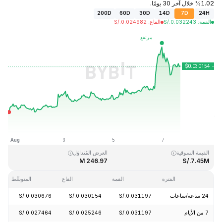
1.02% خلال آخر 30 يومًا.
200D
60D
30D
14D
7D
24H
القمة
:
0.032243
S/.
القاع
:
0.024982
S/.
آخر تحديث: 2026-08-07، 17:10 GMT+0
القمَّة التاريخية
القاع التاريخي
S/.0.023019
S/.10.59
القيمة السوقية
العرض المُتداوَل
246.97 M
S/.7.45M
الفترة
القمة
القاع
المتوسِّط
24 ساعة/ساعات
S/.0.031197
S/.0.030154
S/.0.030676
27%
7 من الأيام
S/.0.031197
S/.0.025246
S/.0.027464
56%