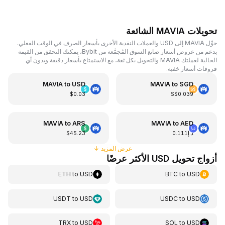
تحويلات MAVIA الشائعة
حوِّل MAVIA إلى USD والعملات النقدية الأخرى بأسعار الصرف في الوقت الفعلي.
بدعم من عروض أسعار صانع السوق المُجمَّعة من Bybit، يمكنك التحقق من القيمة
الحالية لعملتك MAVIA والتحويل بكل ثقة، مع الاستمتاع بأسعار دقيقة وبدون أي
فروقات أسعار خفية.
MAVIA
to
USD
MAVIA
to
SGD
$0.03
S$0.039
MAVIA
to
ARS
MAVIA
to
AED
د.إ0.111
$45.23
عرض المزيد
↓
أزواج تحويل USD الأكثر عرضًا
ETH
to
USD
BTC
to
USD
USDT
to
USD
USDC
to
USD
TRX
to
USD
SOL
to
USD