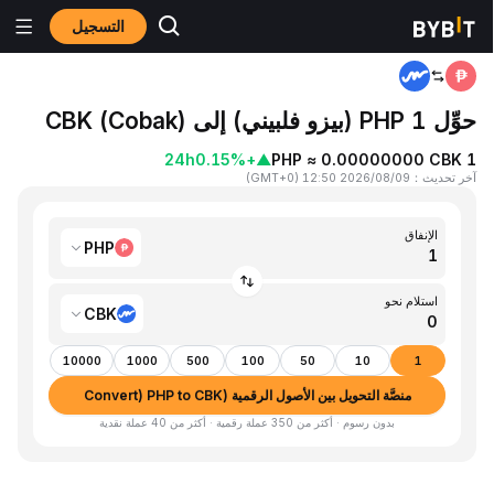
التسجيل
المنزٍل
PHP to CBK
حوِّل 1 PHP (بيزو فلبيني) إلى CBK (Cobak)
24h
+0.15%
▲
1 PHP ≈ 0.00000000 CBK
آخر تحديث
：
2026/08/09 12:50
(
GMT+0
)
الإنفاق
PHP
استلام نحو
CBK
10000
1000
500
100
50
10
1
منصَّة التحويل بين الأصول الرقمية (Convert) PHP to CBK
بدون رسوم · أكثر من 350 عملة رقمية · أكثر من 40 عملة نقدية