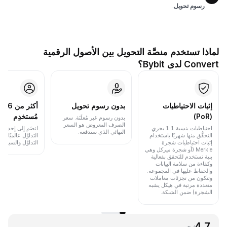
رسوم تحويل
.
لماذا تستخدم منصَّة التحويل بين الأصول الرقمية
Convert لدى Bybit؟
إثبات الاحتياطيات
بدون رسوم تحويل
أكث
(PoR)
مُستخدِم
بدون رسوم غير مُعلَنَة. سعر
الصرف المعروض هو السعر
احتياطيات بنسبة 1:1 يجري
انضَم إلى إحدى أب
النهائي الذي ستدفعه.
التحقُّق منها شهريًا باستخدام
التداوُل عالميًا 
إثبات احتياطيات شجرة
التداوُل والسيولة.
Merkle (أو شجرة ميركل وهي
بنية تستخدم للتحقق بفعالية
وكفاءة من سلامة البيانات
والحفاظ عليها في المجموعة.
وتتكون من تجزئات معاملات
متعددة مرتبة في هيكل يشبه
الشجرة) ضمن الشبكة.
4.7