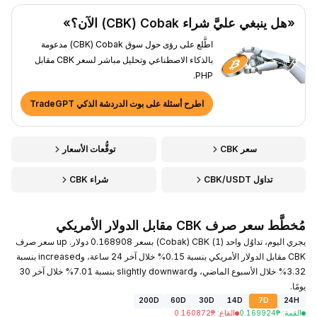
«هل ينبغي عليَّ شراء Cobak ‏(CBK) الآن؟»
اطَّلع على رؤى حول سوق Cobak ‏(CBK) مدعومة
بالذكاء الاصطناعي وتحليل مباشر لسعر CBK مقابل
PHP.
اطرح أسئلة على بوت الدردشة الذكي TradeGPT
سعر CBK
توقُّعات الأسعار
تداوَل CBK/USDT
شراء CBK
مُخطَّط سعر صرف CBK مقابل الدولار الأمريكي
يجري اليوم، تداوُل واحد (1) CBK ‏(Cobak) بسعر 0.168908 دولار. up سعر صرف
CBK مقابل الدولار الأمريكي بنسبة 0.15% خلال آخر 24 ساعة، وincreased بنسبة
3.32% خلال الأسبوع الماضي، وslightly downward بنسبة 7.01% خلال آخر 30
يومًا.
200D
60D
30D
14D
7D
24H
القمة
:
₱
0.169924
القاع
:
₱
0.160872