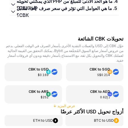
4. ما هو الحد الأدنى للمبلغ من PHP الذي يمكنني تحويله
إلى CBK؟
5. ما هي العوامل التي تؤثر في سعر صرف PHP مقابل
CBK؟
تحويلات CBK الشائعة
حوِّل CBK إلى USD والعملات النقدية الأخرى بأسعار الصرف في الوقت الفعلي. بدعم
من عروض أسعار صانع السوق المُجمَّعة من Bybit، يمكنك التحقق من القيمة الحالية
لعملتك CBK والتحويل بكل ثقة، مع الاستمتاع بأسعار دقيقة وبدون أي فروقات أسعار
خفية.
CBK
to
USD
CBK
to
SGD
$0.169
S$0.214
CBK
to
ARS
CBK
to
AED
د.إ0.62
$252
عرض المزيد
↓
أزواج تحويل USD الأكثر عرضًا
ETH
to
USD
BTC
to
USD