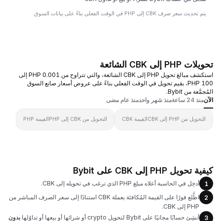
يتم تحديث سعر صرف CBK إلى PHP في الوقت الفعلي بناءً على بيانات السوق.
تحويلات PHP إلى CBK الشائعة
استكشف مبالغ تحويل PHP إلى CBK الشائعة، والتي تتراوح من 0.001 PHP إلى
100 PHP، بقيم تحويل في الوقت الفعلي بناءً على عروض أسعار صانع السوق
المُجمَّعة من Bybit.
الآن
منذ 24 ساعة
منذ شهر واحد
منذ عام مضى
التحويل من PHP إلى CBK
القيمة CBK
التحويل من CBK إلى PHP
القيمة PHP
كيفية تحويل PHP إلى CBK على Bybit
أدخِل في الحاسبة أعلاه مبلغ PHP الذي ترغب في تحويله إلى CBK.
1
اطَّلع فورًا على القيمة المُكافئة بعملة CBK استنادًا إلى سعر الصرف المباشر من
2
PHP إلى CBK.
أنشِئ حسابًا مجانيًا على Bybit لتحويل crypto أو شرائها أو بيعها أو تداوُلها
بدون
3