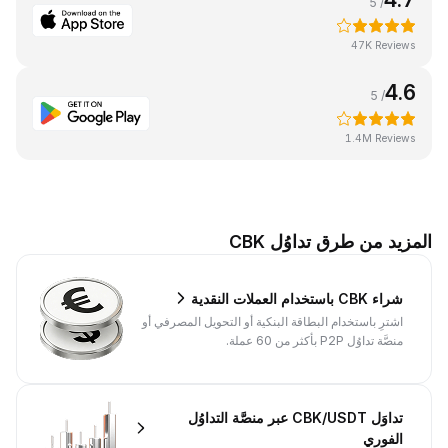
/ 5
47K Reviews
4.6
/ 5
1.4M Reviews
المزيد من طرق تداوُل CBK
شراء CBK باستخدام العملات النقدية
اشترِ باستخدام البطاقة البنكية أو التحويل المصرفي أو
منصَّة تداوُل P2P بأكثر من 60 عملة.
تداوَل CBK/USDT عبر منصَّة التداوُل
الفوري