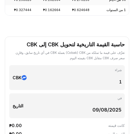
1 من السنوات
₱0.624648
₱0.162664
₱0.327444
-72.92%
حاسبة القيمة التاريخية لتحويل CBK إلى CBK
تعرَّف على قيمة ما تملكه من CBK ‏(Cobak) بعملة CBK في أي تاريخ سابق، وقارِن
سعر صرف CBK مقابل CBK بقيمته اليوم.
شراء
CBK
في
التاريخ
₱0.00
كانت قيمته
₱0.00
القيمة اليوم