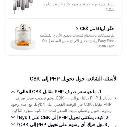
استفِد من سيولة عميقة ورسوم صُنَّاع السوق تبدأ من
0.1%.
حقِّق أرباحًا من CBK
نمِّ ممتلكاتك باستخدام مُنتجات تحقيق الأرباح المُبسَّطة
Easy Earn ومُنتَج تحقيق الأرباح ضمن الشبكة (On-
Chain Earn).
الأسئلة الشائعة حول تحويل PHP إلى CBK
1. ما هو سعر صرف PHP مقابل CBK الحالي؟
يعادل 1 PHP حاليًا حوالي -- CBK. ويتم تحديث سعر صرف
PHP مقابل CBK في الوقت الفعلي على Bybit، مع عدم وجود
رسوم تحويل وضمان تثبيت السعر لمدة 15 ثانية بمجرد التأكيد.
2. كيف يمكنني تحويل PHP إلى CBK على Bybit؟
3. هل هناك أي رسوم على تحويل PHP إلى CBK؟