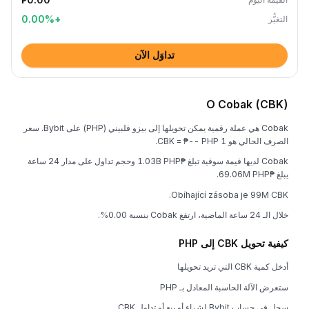
0.00
%
+
التغيُّر
تداوَل الآن
O Cobak (CBK)
Cobak هي عملة رقمية يمكن تحويلها إلى بيزو فلبيني (PHP) على Bybit. سعر
الصرف الحالي هو 1 CBK = ₱-- PHP.
Cobak لديها قيمة سوقية تبلغ ₱1.03B PHP وحجم تداول على مدار 24 ساعة
يبلغ ₱69.06M PHP.
Obíhající zásoba je 99M CBK.
خلال الـ 24 ساعة الماضية، ارتفع Cobak بنسبة 0.00%.
كيفية تحويل CBK إلى PHP
أدخل كمية CBK التي تريد تحويلها
ستعرض الآلة الحاسبة المعادل بـ PHP
سجل في حساب Bybit لشراء أو بيع أو تداول CBK