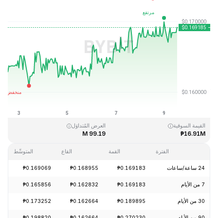
آخر تحديث: 2026-08-09، 12:50 GMT+0
القمَّة التاريخية
القاع التاريخي
₱0.158484
₱15.74
القيمة السوقية
العرض المُتداوَل
99.19 M
₱16.91M
الفترة
القمة
القاع
المتوسِّط
24 ساعة/ساعات
₱0.169183
₱0.168955
₱0.169069
+0.15%
7 من الأيام
₱0.169183
₱0.162832
₱0.165856
+3.32%
30 من الأيام
₱0.189895
₱0.162664
₱0.173252
-7.01%
90 من الأيام
₱0.270230
₱0.162664
₱0.198820
-12.51%