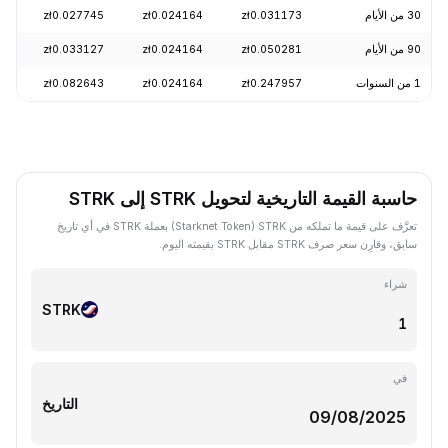
30 من الأيام
zł0.031173
zł0.024164
zł0.027745
19.83%
90 من الأيام
zł0.050281
zł0.024164
zł0.033127
26.85%
1 من السنوات
zł0.247957
zł0.024164
zł0.082643
81.76%
حاسبة القيمة التاريخية لتحويل STRK إلى STRK
تعرَّف على قيمة ما تملكه من STRK ‏(Starknet Token) بعملة STRK في أي تاريخ
سابق، وقارِن سعر صرف STRK مقابل STRK بقيمته اليوم.
شراء
STRK
في
التاريخ