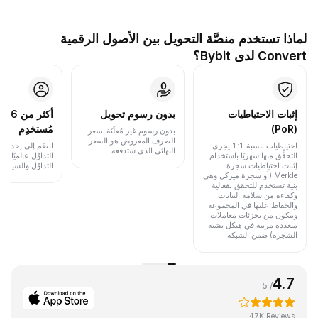
لماذا تستخدم منصَّة التحويل بين الأصول الرقمية
Convert لدى Bybit؟
إثبات الاحتياطيات
بدون رسوم تحويل
أكث
(PoR)
مُستخدِم
بدون رسوم غير مُعلَنَة. سعر
الصرف المعروض هو السعر
احتياطيات بنسبة 1:1 يجري
انضَم إلى إحدى أب
النهائي الذي ستدفعه.
التحقُّق منها شهريًا باستخدام
التداوُل عالميًا 
إثبات احتياطيات شجرة
التداوُل والسيولة.
Merkle (أو شجرة ميركل وهي
بنية تستخدم للتحقق بفعالية
وكفاءة من سلامة البيانات
والحفاظ عليها في المجموعة.
وتتكون من تجزئات معاملات
متعددة مرتبة في هيكل يشبه
الشجرة) ضمن الشبكة.
4.7
/ 5
47K Reviews