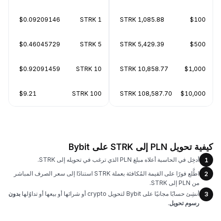
$0.09209146
1 STRK
1,085.88 STRK
$100
$0.46045729
5 STRK
5,429.39 STRK
$500
$0.92091459
10 STRK
10,858.77 STRK
$1,000
$9.21
100 STRK
108,587.70 STRK
$10,000
كيفية تحويل PLN إلى STRK على Bybit
أدخِل في الحاسبة أعلاه مبلغ PLN الذي ترغب في تحويله إلى STRK.
1
اطَّلع فورًا على القيمة المُكافئة بعملة STRK استنادًا إلى سعر الصرف المباشر
2
من PLN إلى STRK.
أنشِئ حسابًا مجانيًا على Bybit لتحويل crypto أو شرائها أو بيعها أو تداوُلها
بدون
3
رسوم تحويل
.