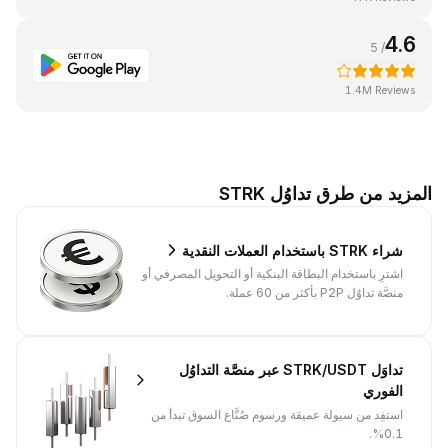
4.6
/ 5
1.4M Reviews
المزيد من طرق تداوُل STRK
شراء STRK باستخدام العملات النقدية
اشترِ باستخدام البطاقة البنكية أو التحويل المصرفي أو
منصَّة تداوُل P2P بأكثر من 60 عملة.
تداوَل STRK/USDT عبر منصَّة التداوُل
الفوري
استفِد من سيولة عميقة ورسوم صُنَّاع السوق تبدأ من
0.1%.