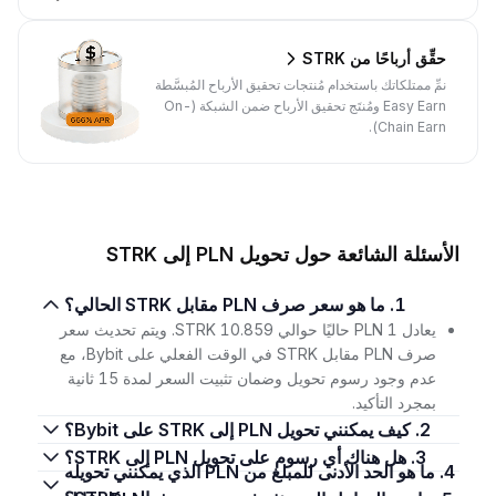
حقِّق أرباحًا من STRK
نمِّ ممتلكاتك باستخدام مُنتجات تحقيق الأرباح المُبسَّطة
Easy Earn ومُنتَج تحقيق الأرباح ضمن الشبكة (On-
Chain Earn).
الأسئلة الشائعة حول تحويل PLN إلى STRK
1. ما هو سعر صرف PLN مقابل STRK الحالي؟
يعادل 1 PLN حاليًا حوالي 10.859 STRK. ويتم تحديث سعر
صرف PLN مقابل STRK في الوقت الفعلي على Bybit، مع
عدم وجود رسوم تحويل وضمان تثبيت السعر لمدة 15 ثانية
بمجرد التأكيد.
2. كيف يمكنني تحويل PLN إلى STRK على Bybit؟
3. هل هناك أي رسوم على تحويل PLN إلى STRK؟
4. ما هو الحد الأدنى للمبلغ من PLN الذي يمكنني تحويله