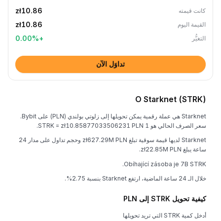
zł10.86
كانت قيمته
zł10.86
القيمة اليوم
0.00
%
+
التغيُّر
تداوَل الآن
O Starknet (STRK)
Starknet هي عملة رقمية يمكن تحويلها إلى زلوتي بولندي (PLN) على Bybit.
سعر الصرف الحالي هو 1 STRK = zł10.85877033506231 PLN.
Starknet لديها قيمة سوقية تبلغ zł627.29M PLN وحجم تداول على مدار 24
ساعة يبلغ zł22.85M PLN.
Obíhající zásoba je 7B STRK.
خلال الـ 24 ساعة الماضية، ارتفع Starknet بنسبة 2.75%.
كيفية تحويل STRK إلى PLN
أدخل كمية STRK التي تريد تحويلها