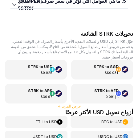
إلى STRK؟
5. ما هي العوامل التي تؤثر في سعر صرف PLN مقابل
STRK؟
تحويلات STRK الشائعة
حوِّل STRK إلى USD والعملات النقدية الأخرى بأسعار الصرف في الوقت الفعلي.
بدعم من عروض أسعار صانع السوق المُجمَّعة من Bybit، يمكنك التحقق من القيمة
الحالية لعملتك STRK والتحويل بكل ثقة، مع الاستمتاع بأسعار دقيقة وبدون أي
فروقات أسعار خفية.
STRK
to
USD
STRK
to
SGD
$0.025
S$0.031
STRK
to
ARS
STRK
to
AED
د.إ0.091
$36.97
عرض المزيد
↓
أزواج تحويل USD الأكثر عرضًا
ETH
to
USD
BTC
to
USD
USDT
to
USD
USDC
to
USD