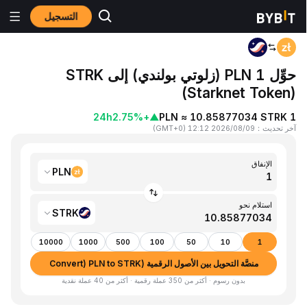
التسجيل
المنزٍل
PLN to STRK
حوِّل 1 PLN (زلوتي بولندي) إلى STRK
(Starknet Token)
24h
+2.75%
▲
1 PLN ≈ 10.85877034 STRK
آخر تحديث
：
2026/08/09 12:12
(
GMT+0
)
الإنفاق
PLN
استلام نحو
STRK
10000
1000
500
100
50
10
1
منصَّة التحويل بين الأصول الرقمية (Convert) PLN to STRK
بدون رسوم · أكثر من 350 عملة رقمية · أكثر من 40 عملة نقدية