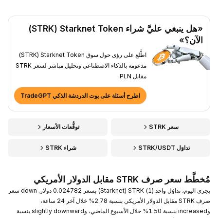
«هل ينبغي عليَّ شراء Starknet Token ‏(STRK)
الآن؟»
اطَّلع على رؤى حول سوق Starknet Token ‏(STRK)
مدعومة بالذكاء الاصطناعي وتحليل مباشر لسعر STRK
مقابل PLN.
اطرح أسئلة على بوت الدردشة الذكي TradeGPT
سعر STRK
توقُّعات الأسعار
تداوَل STRK/USDT
شراء STRK
مُخطَّط سعر صرف STRK مقابل الدولار الأمريكي
يجري اليوم، تداوُل واحد (1) STRK ‏(Starknet) بسعر 0.024782 دولار. down سعر
صرف STRK مقابل الدولار الأمريكي بنسبة 2.78% خلال آخر 24 ساعة،
وincreased بنسبة 1.50% خلال الأسبوع الماضي، وslightly downward بنسبة