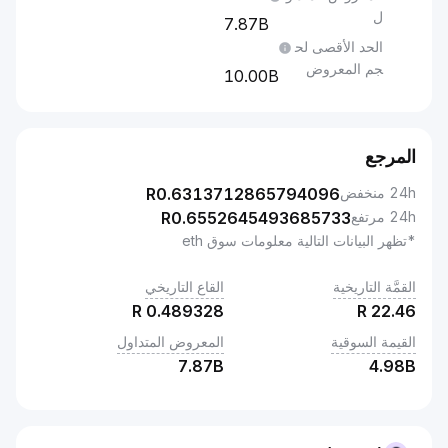
ل
7.87B
الحد الأقصى لح
جم المعروض
10.00B
المرجع
24h منخفض
0.6313712865794096
R
24h مرتفع
0.6552645493685733
R
*تظهر البيانات التالية معلومات سوق eth
القمَّة التاريخية
القاع التاريخي
R
0.489328
R
22.46
القيمة السوقية
المعروض المتداول
7.87B
4.98B