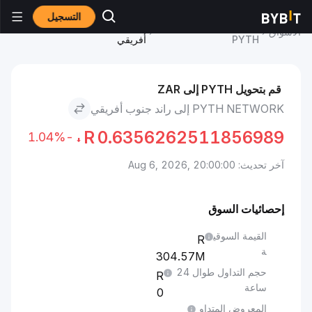
التسجيل
سعر Pyth Network
Pyth Network to راند جنوب
الأسواق
PYTH
أفريقي
قم بتحويل PYTH إلى ZAR
PYTH NETWORK إلى راند جنوب أفريقي
R
0.6356262511856989
-1.04%
آخر تحديث: Aug 6, 2026, 20:00:00
إحصائيات السوق
القيمة السوقي
ة
304.57M
حجم التداول طوال 24
ساعة
0
المعروض المتداو