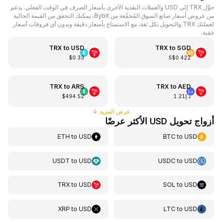
حوِّل TRX إلى USD والعملات النقدية الأخرى بأسعار الصرف في الوقت الفعلي. بدعم
من عروض أسعار صانع السوق المُجمَّعة من Bybit، يمكنك التحقق من القيمة الحالية
لعملتك TRX والتحويل بكل ثقة، مع الاستمتاع بأسعار دقيقة وبدون أي فروقات أسعار
خفية.
TRX
to
USD
TRX
to
SGD
$0.33
S$0.422
TRX
to
ARS
TRX
to
AED
د.إ1.21
$494.52
عرض المزيد
↓
أزواج تحويل USD الأكثر عرضًا
ETH
to
USD
BTC
to
USD
USDT
to
USD
USDC
to
USD
TRX
to
USD
SOL
to
USD
XRP
to
USD
LTC
to
USD