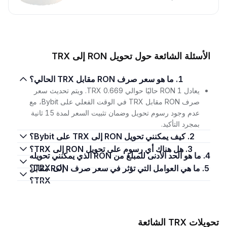
الأسئلة الشائعة حول تحويل RON إلى TRX
1. ما هو سعر صرف RON مقابل TRX الحالي؟
يعادل 1 RON حاليًا حوالي 0.669 TRX. ويتم تحديث سعر
صرف RON مقابل TRX في الوقت الفعلي على Bybit، مع
عدم وجود رسوم تحويل وضمان تثبيت السعر لمدة 15 ثانية
بمجرد التأكيد.
2. كيف يمكنني تحويل RON إلى TRX على Bybit؟
3. هل هناك أي رسوم على تحويل RON إلى TRX؟
4. ما هو الحد الأدنى للمبلغ من RON الذي يمكنني تحويله
إلى TRX؟
5. ما هي العوامل التي تؤثر في سعر صرف RON مقابل
TRX؟
تحويلات TRX الشائعة