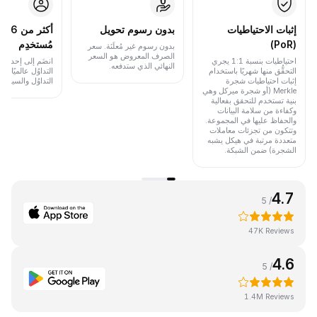
إثبات الاحتياطيات
بدون رسوم تحويل
أكث
(PoR)
مُستخدِم
بدون رسوم غير مُعلَنَة. سعر
الصرف المعروض هو السعر
احتياطيات بنسبة 1:1 يجري
انضَم إلى إحدى أب
النهائي الذي ستدفعه.
التحقُّق منها شهريًا باستخدام
التداوُل عالميًا 
إثبات احتياطيات شجرة
التداوُل والسيولة.
Merkle (أو شجرة ميركل وهي
بنية تستخدم للتحقق بفعالية
وكفاءة من سلامة البيانات
والحفاظ عليها في المجموعة.
وتتكون من تجزئات معاملات
متعددة مرتبة في هيكل يشبه
الشجرة) ضمن الشبكة.
4.7
/ 5
47K Reviews
4.6
/ 5
1.4M Reviews