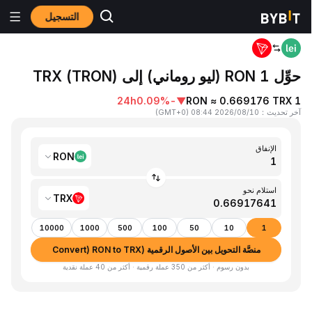
التسجيل
المنزٍل
RON to TRX
حوِّل 1 RON (ليو روماني) إلى TRX (TRON)
24h
-0.09%
▼
1 RON ≈ 0.669176 TRX
آخر تحديث
：
2026/08/10 08:44
(
GMT+0
)
الإنفاق
RON
استلام نحو
TRX
10000
1000
500
100
50
10
1
منصَّة التحويل بين الأصول الرقمية (Convert) RON to TRX
بدون رسوم · أكثر من 350 عملة رقمية · أكثر من 40 عملة نقدية