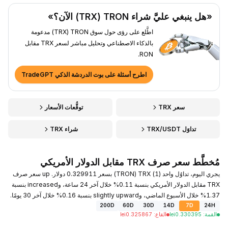
«هل ينبغي عليَّ شراء TRON ‏(TRX) الآن؟»
اطَّلع على رؤى حول سوق TRON ‏(TRX) مدعومة
بالذكاء الاصطناعي وتحليل مباشر لسعر TRX مقابل
RON.
اطرح أسئلة على بوت الدردشة الذكي TradeGPT
سعر TRX
توقُّعات الأسعار
تداوَل TRX/USDT
شراء TRX
مُخطَّط سعر صرف TRX مقابل الدولار الأمريكي
يجري اليوم، تداوُل واحد (1) TRX ‏(TRON) بسعر 0.329911 دولار. up سعر صرف
TRX مقابل الدولار الأمريكي بنسبة 0.11% خلال آخر 24 ساعة، وincreased بنسبة
1.37% خلال الأسبوع الماضي، وslightly upward بنسبة 0.16% خلال آخر 30 يومًا.
200D
60D
30D
14D
7D
24H
القمة
:
0.330395
lei
القاع
:
0.325867
lei