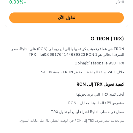
0.00
%
+
التغيُّر
تداوَل الآن
O TRON (TRX)
TRON هي عملة رقمية يمكن تحويلها إلى ليو روماني (RON) على Bybit. سعر
الصرف الحالي هو 1 TRX = lei0.6691764144689323 RON.
Obíhající zásoba je 95B TRX.
خلال الـ 24 ساعة الماضية، انخفض TRON بنسبة 0.09%.
كيفية تحويل TRX إلى RON
أدخل كمية TRX التي تريد تحويلها
ستعرض الآلة الحاسبة المعادل بـ RON
سجل في حساب Bybit لشراء أو بيع أو تداول TRX
يتم تحديث سعر صرف TRX إلى RON في الوقت الفعلي بناءً على بيانات السوق.