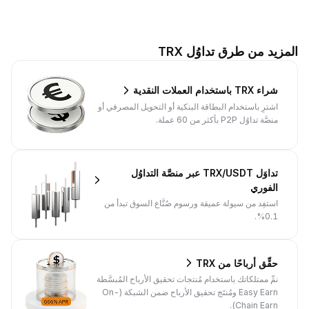
المزيد من طرق تداوُل TRX
شراء TRX باستخدام العملات النقدية
اشترِ باستخدام البطاقة البنكية أو التحويل المصرفي أو
منصَّة تداوُل P2P بأكثر من 60 عملة.
تداوَل TRX/USDT عبر منصَّة التداوُل
الفوري
استفِد من سيولة عميقة ورسوم صُنَّاع السوق تبدأ من
0.1%.
حقِّق أرباحًا من TRX
نمِّ ممتلكاتك باستخدام مُنتجات تحقيق الأرباح المُبسَّطة
Easy Earn ومُنتَج تحقيق الأرباح ضمن الشبكة (On-
Chain Earn).