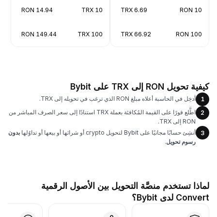
14.94 RON
10 TRX
6.69 TRX
10 RON
149.44 RON
100 TRX
66.92 TRX
100 RON
كيفية تحويل RON إلى TRX على Bybit
أدخِل في الحاسبة أعلاه مبلغ RON الذي ترغب في تحويله إلى TRX.
1
اطَّلع فورًا على القيمة المُكافئة بعملة TRX استنادًا إلى سعر الصرف المباشر من
2
RON إلى TRX.
أنشِئ حسابًا مجانيًا على Bybit لتحويل crypto أو شرائها أو بيعها أو تداوُلها
بدون
3
رسوم تحويل
.
لماذا تستخدم منصَّة التحويل بين الأصول الرقمية
Convert لدى Bybit؟