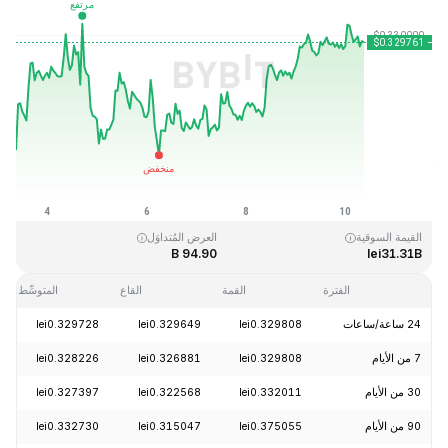
آخر تحديث: 2026-08-10، 08:44 GMT+0
القمَّة التاريخية
القاع التاريخي
lei0.001804
lei0.431288
القيمة السوقية
العرض المُتداوَل
94.90 B
lei31.31B
الفترة
القمة
القاع
المتوسِّط
24 ساعة/ساعات
lei0.329808
lei0.329649
lei0.329728
7 من الأيام
lei0.329808
lei0.326881
lei0.328226
30 من الأيام
lei0.332011
lei0.322568
lei0.327397
90 من الأيام
lei0.375055
lei0.315047
lei0.332730