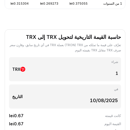
1 من السنوات
lei0.375055
lei0.269273
lei0.315304
حاسبة القيمة التاريخية لتحويل TRX إلى TRX
تعرَّف على قيمة ما تملكه من TRX ‏(TRON) بعملة TRX في أي تاريخ سابق، وقارِن سعر
صرف TRX مقابل TRX بقيمته اليوم.
شراء
TRX
في
التاريخ
lei0.67
كانت قيمته
lei0.67
القيمة اليوم