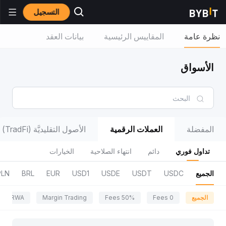
التسجيل
نظرة عامة
المقاييس الرئيسية
بيانات العقد
الأسواق
المفضلة
العملات الرقمية
الأصول التقليديَّة (TradFi)
تداول فوري
دائم
انتهاء الصلاحية
الخيارات
الجميع
USDC
USDT
USDE
USD1
EUR
BRL
PLN
الجميع
0 Fees
50% Fees
Margin Trading
RWA