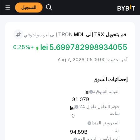
التسجيل
الأسواق
سعر TRON TRX
TRON to ليو مولدوفي
قم بتحويل TRX إلى MDL
TRON إلى ليو مولدوفي
lei
5.699782998934055
+0.28%
آخر تحديث: Aug 7, 2026, 05:00:00
إحصائيات السوق
القيمة السوقية
31.07B
حجم التداول طوال 24
ساعة
0
المعروض المتدا
ول
94.89B
الحد الأقصى لحجم المع