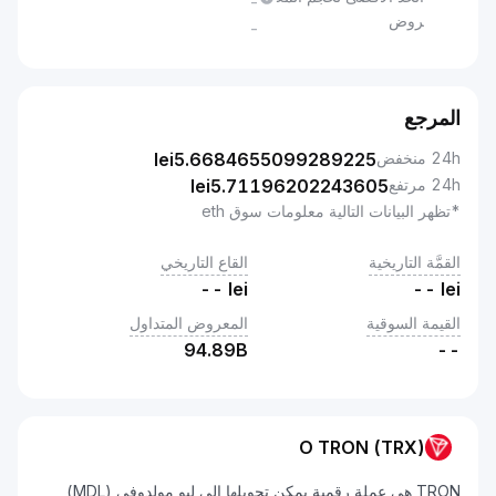
-
روض
-
المرجع
24h منخفض
5.6684655099289225
lei
24h مرتفع
5.71196202243605
lei
*تظهر البيانات التالية معلومات سوق eth
القمَّة التاريخية
القاع التاريخي
--
lei
--
lei
القيمة السوقية
المعروض المتداول
94.89B
--
O TRON (TRX)
TRON هي عملة رقمية يمكن تحويلها إلى ليو مولدوفي (MDL)