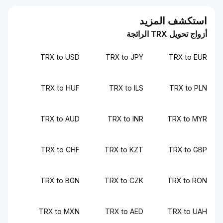
استكشف المزيد
أزواج تحويل TRX الرائجة
TRX to USD
TRX to JPY
TRX to EUR
TRX to HUF
TRX to ILS
TRX to PLN
TRX to AUD
TRX to INR
TRX to MYR
TRX to CHF
TRX to KZT
TRX to GBP
TRX to BGN
TRX to CZK
TRX to RON
TRX to MXN
TRX to AED
TRX to UAH