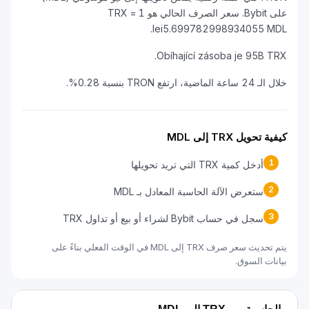
على Bybit. سعر الصرف الحالي هو 1 TRX =
lei5.699782998934055 MDL.
Obíhající zásoba je 95B TRX.
خلال الـ 24 ساعة الماضية، ارتفع TRON بنسبة 0.28%.
كيفية تحويل TRX إلى MDL
1
أدخل كمية TRX التي تريد تحويلها
2
ستعرض الآلة الحاسبة المعادل بـ MDL
3
سجل في حساب Bybit لشراء أو بيع أو تداول TRX
يتم تحديث سعر صرف TRX إلى MDL في الوقت الفعلي بناءً على
بيانات السوق.