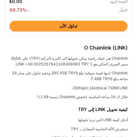
₺0.00
القيمة اليوم
%
-99.73
التغيُّر
تداوَل الآن
O Chainlink (LINK)
Chainlink هي عملة رقمية يمكن تحويلها إلى الليرة التركية (TRY) على Bybit.
سعر الصرف الحالي هو 1 LINK = ₺0.0025257641106499083 TRY.
Chainlink لديها قيمة سوقية تبلغ ₺295.45B TRY وحجم تداول على مدار 24
ساعة يبلغ ₺7.46B TRY.
Obíhající zásoba je 748M LINK.
خلال الـ 24 ساعة الماضية، انخفض Chainlink بنسبة 1.68%.
كيفية تحويل LINK إلى TRY
أدخل كمية LINK التي تريد تحويلها
ستعرض الآلة الحاسبة المعادل بـ TRY