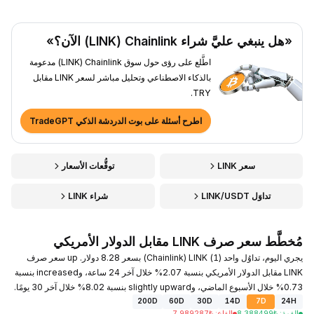
«هل ينبغي عليَّ شراء Chainlink ‏(LINK) الآن؟»
اطَّلع على رؤى حول سوق Chainlink ‏(LINK) مدعومة
بالذكاء الاصطناعي وتحليل مباشر لسعر LINK مقابل
TRY.
اطرح أسئلة على بوت الدردشة الذكي TradeGPT
سعر LINK
توقُّعات الأسعار
تداوَل LINK/USDT
شراء LINK
مُخطَّط سعر صرف LINK مقابل الدولار الأمريكي
يجري اليوم، تداوُل واحد (1) LINK ‏(Chainlink) بسعر 8.28 دولار. up سعر صرف
LINK مقابل الدولار الأمريكي بنسبة 2.07% خلال آخر 24 ساعة، وincreased بنسبة
0.73% خلال الأسبوع الماضي، وslightly upward بنسبة 8.02% خلال آخر 30 يومًا.
200D
60D
30D
14D
7D
24H
القمة
:
₺
8.388499
القاع
:
₺
7.989287