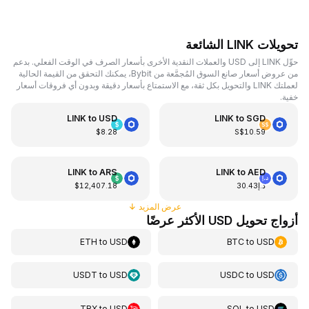
تحويلات LINK الشائعة
حوِّل LINK إلى USD والعملات النقدية الأخرى بأسعار الصرف في الوقت الفعلي. بدعم
من عروض أسعار صانع السوق المُجمَّعة من Bybit، يمكنك التحقق من القيمة الحالية
لعملتك LINK والتحويل بكل ثقة، مع الاستمتاع بأسعار دقيقة وبدون أي فروقات أسعار
خفية.
LINK
to
USD
LINK
to
SGD
$8.28
S$10.59
LINK
to
ARS
LINK
to
AED
د.إ30.43
$12,407.18
عرض المزيد
↓
أزواج تحويل USD الأكثر عرضًا
ETH
to
USD
BTC
to
USD
USDT
to
USD
USDC
to
USD
TRX
to
USD
SOL
to
USD