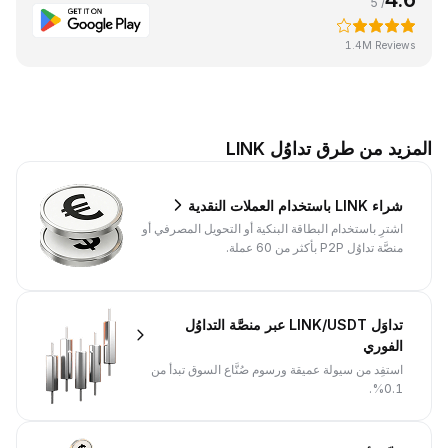
/ 5
1.4M Reviews
المزيد من طرق تداوُل LINK
شراء LINK باستخدام العملات النقدية
اشترِ باستخدام البطاقة البنكية أو التحويل المصرفي أو
منصَّة تداوُل P2P بأكثر من 60 عملة.
تداوَل LINK/USDT عبر منصَّة التداوُل
الفوري
استفِد من سيولة عميقة ورسوم صُنَّاع السوق تبدأ من
0.1%.