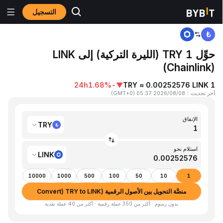
التسجيل
المنزٍل
TRY to LINK
حوِّل 1 TRY (الليرة التركية) إلى LINK
(Chainlink)
24h
-1.68%
▼
1 TRY ≈ 0.00252576 LINK
آخر تحديث
：
2026/08/08 05:37
(
GMT+0
)
الإنفاق
TRY
استلام نحو
LINK
10000
1000
500
100
50
10
1
منصَّة التحويل بين الأصول الرقمية (Convert) TRY to LINK
بدون رسوم · أكثر من 350 عملة رقمية · أكثر من 40 عملة نقدية