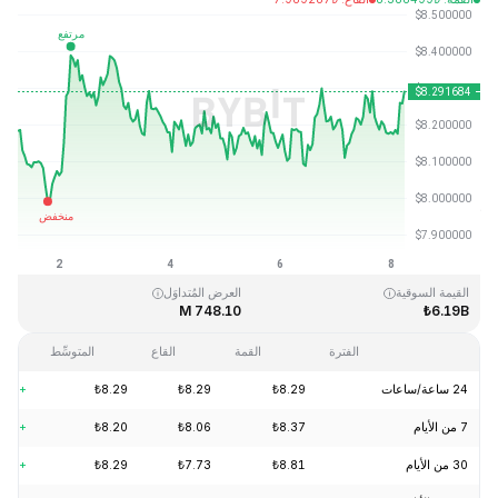
آخر تحديث: 2026-08-08، 05:37 GMT+0
القمَّة التاريخية
القاع التاريخي
₺0.148183
₺52.70
القيمة السوقية
العرض المُتداوَل
748.10 M
₺6.19B
الفترة
القمة
القاع
المتوسِّط
24 ساعة/ساعات
₺8.29
₺8.29
₺8.29
+2.07%
7 من الأيام
₺8.37
₺8.06
₺8.20
+0.73%
30 من الأيام
₺8.81
₺7.73
₺8.29
+8.02%