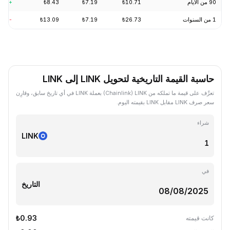
90 من الأيام
₺10.71
₺7.19
₺8.43
+3.97%
1 من السنوات
₺26.73
₺7.19
₺13.09
-56.30%
حاسبة القيمة التاريخية لتحويل LINK إلى LINK
تعرَّف على قيمة ما تملكه من LINK ‏(Chainlink) بعملة LINK في أي تاريخ سابق، وقارِن
سعر صرف LINK مقابل LINK بقيمته اليوم.
شراء
LINK
في
التاريخ
₺0.93
كانت قيمته