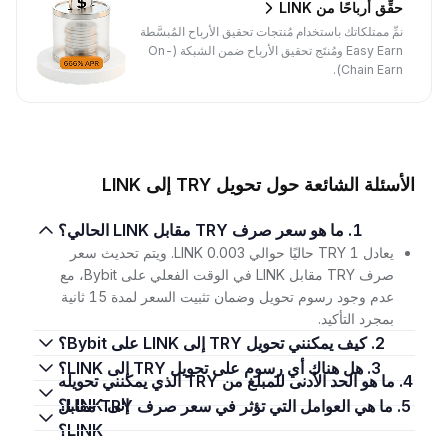
حقِّق أرباحًا من LINK
نمِّ ممتلكاتك باستخدام مُنتجات تحقيق الأرباح المُبسَّطة
Easy Earn ومُنتَج تحقيق الأرباح ضمن الشبكة (On-
Chain Earn).
الأسئلة الشائعة حول تحويل TRY إلى LINK
1. ما هو سعر صرف TRY مقابل LINK الحالي؟
يعادل 1 TRY حاليًا حوالي 0.003 LINK. ويتم تحديث سعر
صرف TRY مقابل LINK في الوقت الفعلي على Bybit، مع
عدم وجود رسوم تحويل وضمان تثبيت السعر لمدة 15 ثانية
بمجرد التأكيد.
2. كيف يمكنني تحويل TRY إلى LINK على Bybit؟
3. هل هناك أي رسوم على تحويل TRY إلى LINK؟
4. ما هو الحد الأدنى للمبلغ من TRY الذي يمكنني تحويله
إلى LINK؟
5. ما هي العوامل التي تؤثر في سعر صرف TRY مقابل
LINK؟