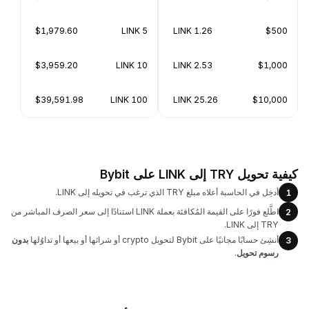
$1,979.60
5 LINK
1.26 LINK
$500
$3,959.20
10 LINK
2.53 LINK
$1,000
$39,591.98
100 LINK
25.26 LINK
$10,000
كيفية تحويل TRY إلى LINK على Bybit
أدخِل في الحاسبة أعلاه مبلغ TRY الذي ترغب في تحويله إلى LINK.
1
اطَّلع فورًا على القيمة المُكافئة بعملة LINK استنادًا إلى سعر الصرف المباشر من
2
TRY إلى LINK.
أنشِئ حسابًا مجانيًا على Bybit لتحويل crypto أو شرائها أو بيعها أو تداوُلها
بدون
3
رسوم تحويل
.