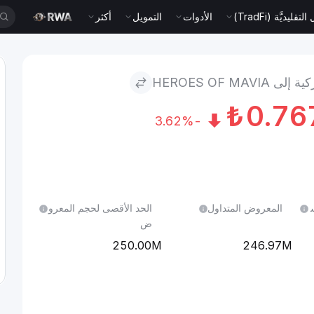
قليديَّة (TradFi)
الأدوات
التمويل
أكثر
 HEROES OF MAVIA
₺
0.7
-3.62%
ل 24 س
المعروض المتداول
الحد الأقصى لحجم المعرو
ض
250.00M
246.97M