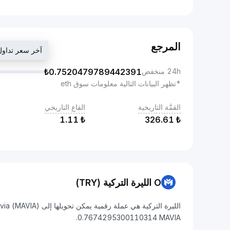
المرجع
آخر سعر تداول ₺4295300110314
24h منخفض
0.7520479789442391
₺
*تظهر البيانات التالية معلومات سوق eth
القمَّة التاريخية
القاع التاريخي
1.11
₺
326.61
₺
O الليرة التركية (TRY)
0.7674295300110314 MAVIA.