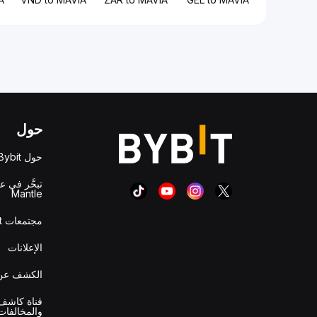
حول
حول Bybit
تبحَّر في ع
Mantle
مجتمعات Bybit
الإعلانات
الكشف عن 
قناة كاشف 
والمخالفات