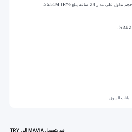
قم بتحويل MAVIA إلى TRY