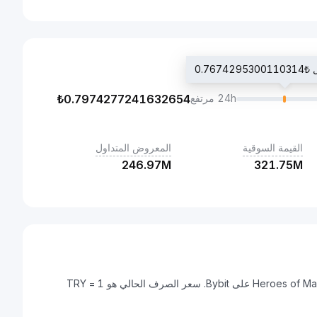
0.767
24h مرتفع
0.7974277241632654
₺
القيمة السوقية
المعروض المتداول
246.97M
321.75M
الليرة التركية هي عملة رقمية يمكن تحويلها إلى Heroes of Mavia (MAVIA) على Bybit. سعر الصرف الحالي هو 1 TRY =