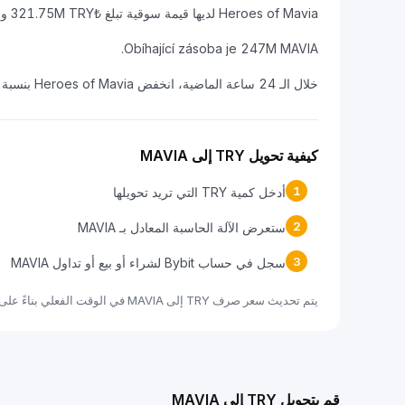
Heroes of Mavia لديها قيمة سوقية تبلغ ₺321.75M TRY وحجم تداول على مدار 24 ساعة يبلغ ₺35.51M TRY.
Obíhající zásoba je 247M MAVIA.
خلال الـ 24 ساعة الماضية، انخفض Heroes of Mavia بنسبة 3.62%.
كيفية تحويل TRY إلى MAVIA
1
أدخل كمية TRY التي تريد تحويلها
2
ستعرض الآلة الحاسبة المعادل بـ MAVIA
3
سجل في حساب Bybit لشراء أو بيع أو تداول MAVIA
يتم تحديث سعر صرف TRY إلى MAVIA في الوقت الفعلي بناءً على بيانات السوق.
قم بتحويل TRY إلى MAVIA