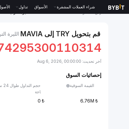
شراء العملات المشفرة
الأسواق
تداول
الأصول الت
الأسواق
سعر Heroes of Mavia MAVIA
الليرة التركية to Heroes of Mavia
قم بتحويل TRY إلى MAVIA
الليرة التركية إلى
674295300110314
آخر تحديث: Aug 6, 2026, 00:00:00
إحصائيات السوق
القيمة السوقية
حجم التداول طوا
اعة
0
6.76M