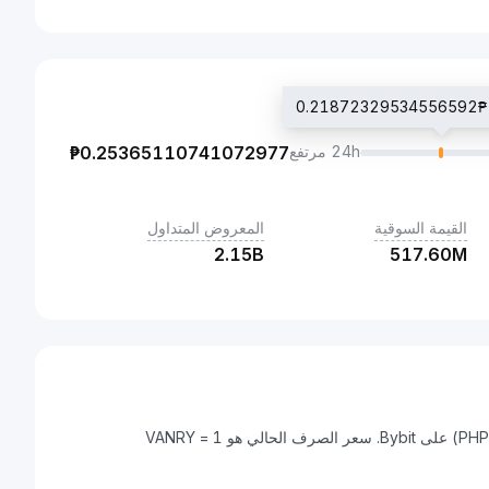
0.2
24h مرتفع
0.25365110741072977
₱
القيمة السوقية
المعروض المتداول
2.15B
517.60M
Vanar Chain هي عملة رقمية يمكن تحويلها إلى بيزو فلبيني (PHP) على Bybit. سعر الصرف الحالي هو 1 VANRY =