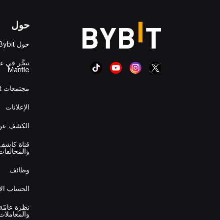
حول
حول Bybit
تبحَّر في ع
Mantle
مجتمعات Bybit
الإعلانات
الكشف عن 
قناة كاشف 
والمخالفات
وظائف
الحساب ال
نظرة عامّة
والمعاملات