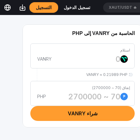
التسجيل
تسجيل الدخول
XAUT/USDT
🔥
الحاسبة من VANRY إلى PHP
استلام
VANRY
1 VANRY ≈ 0.21989 PHP
إنفاق (70 ~ 2700000)
PHP
₱
شراء VANRY