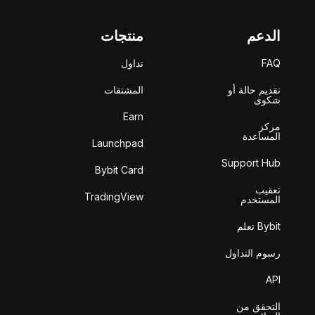
الدعم
منتجات
FAQ
تداول
تقديم حالة أو
المشتقات
شكوى
Earn
مركز
المساعدة
Launchpad
Support Hub
Bybit Card
تعقيب
TradingView
المستخدم
Bybit تعلم
رسوم التداول
API
التحقق من