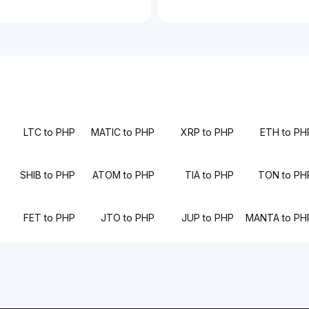
LTC to PHP
MATIC to PHP
XRP to PHP
ETH to PH
SHIB to PHP
ATOM to PHP
TIA to PHP
TON to PH
FET to PHP
JTO to PHP
JUP to PHP
MANTA to PH