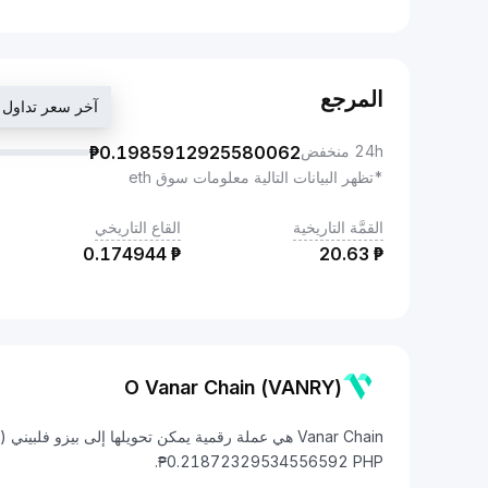
المرجع
آخر سعر تداول ₱1872329534556592
24h منخفض
0.1985912925580062
₱
*تظهر البيانات التالية معلومات سوق eth
القمَّة التاريخية
القاع التاريخي
0.174944
₱
20.63
₱
O Vanar Chain (VANRY)
₱0.21872329534556592 PHP.