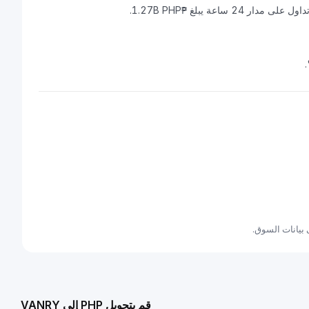
قم بتحويل PHP إلى VANRY