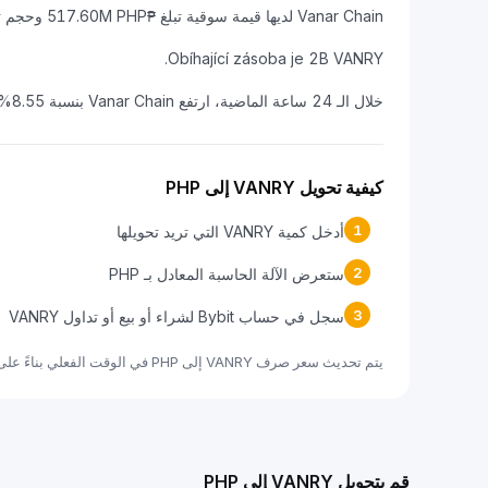
Vanar Chain لديها قيمة سوقية تبلغ ₱517.60M PHP وحجم تداول على مدار 24 ساعة يبلغ ₱1.27B PHP.
Obíhající zásoba je 2B VANRY.
خلال الـ 24 ساعة الماضية، ارتفع Vanar Chain بنسبة 8.55%.
كيفية تحويل VANRY إلى PHP
1
أدخل كمية VANRY التي تريد تحويلها
2
ستعرض الآلة الحاسبة المعادل بـ PHP
3
سجل في حساب Bybit لشراء أو بيع أو تداول VANRY
يتم تحديث سعر صرف VANRY إلى PHP في الوقت الفعلي بناءً على بيانات السوق.
قم بتحويل VANRY إلى PHP