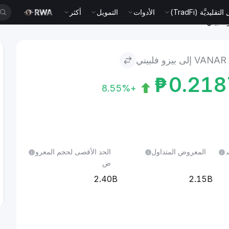
قليديَّة (TradFi)
الأدوات
التمويل
أكثر
لى بيزو فلبيني
₱
0.21
+8.55%
ل 24 س
المعروض المتداول
الحد الأقصى لحجم المعرو
ض
2.40B
2.15B