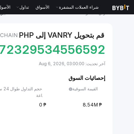
شراء العملات المشفرة
الأسواق
تداول
الأصول الت
الأسواق
سعر Vanar Chain VANRY
Vanar Chain to بيزو فلبيني
قم بتحويل VANRY إلى PHP
VANAR CHAIN إ
872329534556592
آخر تحديث: Aug 6, 2026, 03:00:00
إحصائيات السوق
القيمة السوقية
حجم التداول طوا
اعة
0
8.54M