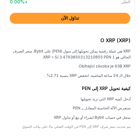
0.00
%
+
التغيُّر
تداوَل الآن
O XRP (XRP)
XRP هي عملة رقمية يمكن تحويلها إلى سول (PEN) على Bybit. سعر الصرف
الحالي هو 1 XRP = S/.3.4793850313210855 PEN.
Obíhající zásoba je 63B XRP.
خلال الـ 24 ساعة الماضية، انخفض XRP بنسبة 2.71%.
كيفية تحويل XRP إلى PEN
أدخل كمية XRP التي تريد تحويلها
ستعرض الآلة الحاسبة المعادل بـ PEN
سجل في حساب Bybit لشراء أو بيع أو تداول XRP
يتم تحديث سعر صرف XRP إلى PEN في الوقت الفعلي بناءً على بيانات السوق.