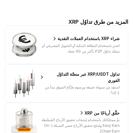
المزيد من طرق تداوُل XRP
شراء XRP باستخدام العملات النقدية
اشترِ باستخدام البطاقة البنكية أو التحويل المصرفي أو
منصَّة تداوُل P2P بأكثر من 60 عملة.
تداوَل XRP/USDT عبر منصَّة التداوُل
الفوري
استفِد من سيولة عميقة ورسوم صُنَّاع السوق تبدأ من
0.1%.
حقِّق أرباحًا من XRP
نمِّ ممتلكاتك باستخدام مُنتجات تحقيق الأرباح المُبسَّطة
Easy Earn ومُنتَج تحقيق الأرباح ضمن الشبكة (On-
Chain Earn).