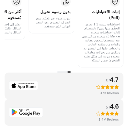
إثبات الاحتياطيات
بدون رسوم تحويل
أكث
(PoR)
مُستخدِم
بدون رسوم غير مُعلَنَة. سعر
الصرف المعروض هو السعر
احتياطيات بنسبة 1:1 يجري
انضَم إلى إحدى أب
النهائي الذي ستدفعه.
التحقُّق منها شهريًا باستخدام
التداوُل عالميًا 
إثبات احتياطيات شجرة
التداوُل والسيولة.
Merkle (أو شجرة ميركل وهي
بنية تستخدم للتحقق بفعالية
وكفاءة من سلامة البيانات
والحفاظ عليها في المجموعة.
وتتكون من تجزئات معاملات
متعددة مرتبة في هيكل يشبه
الشجرة) ضمن الشبكة.
4.7
/ 5
47K Reviews
4.6
/ 5
1.4M Reviews