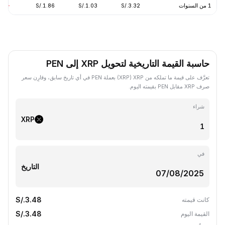
1 من السنوات
S/.3.32
S/.1.03
S/.1.86
-65.78%
حاسبة القيمة التاريخية لتحويل XRP إلى PEN
تعرَّف على قيمة ما تملكه من XRP ‏(XRP) بعملة PEN في أي تاريخ سابق، وقارِن سعر
صرف XRP مقابل PEN بقيمته اليوم.
شراء
XRP
في
التاريخ
S/.3.48
كانت قيمته
S/.3.48
القيمة اليوم