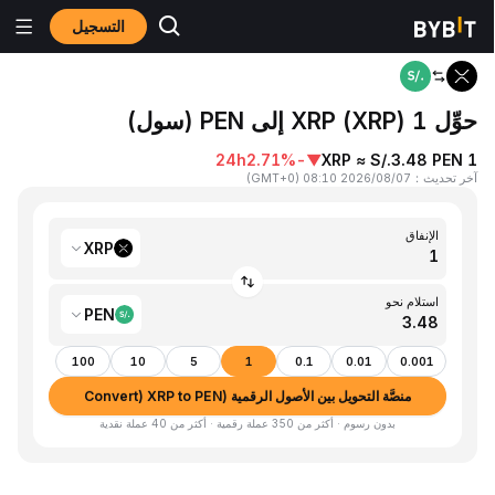
التسجيل
المنزٍل
XRP to PEN
حوِّل 1 XRP (XRP) إلى PEN (سول)
24h
-2.71%
▼
1 XRP ≈ S/.3.48 PEN
آخر تحديث
：
2026/08/07 08:10
(
GMT+0
)
الإنفاق
XRP
استلام نحو
PEN
100
10
5
1
0.1
0.01
0.001
منصَّة التحويل بين الأصول الرقمية (Convert) XRP to PEN
بدون رسوم · أكثر من 350 عملة رقمية · أكثر من 40 عملة نقدية