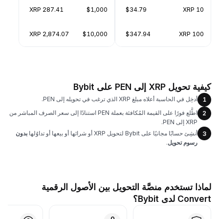
287.41 XRP
$1,000
$34.79
10 XRP
2,874.07 XRP
$10,000
$347.94
100 XRP
كيفية تحويل XRP إلى PEN على Bybit
أدخِل في الحاسبة أعلاه مبلغ XRP الذي ترغب في تحويله إلى PEN.
1
اطَّلع فورًا على القيمة المُكافئة بعملة PEN استنادًا إلى سعر الصرف المباشر من
2
XRP إلى PEN.
أنشِئ حسابًا مجانيًا على Bybit لتحويل XRP أو شرائها أو بيعها أو تداوُلها
بدون
3
رسوم تحويل
.
لماذا تستخدم منصَّة التحويل بين الأصول الرقمية
Convert لدى Bybit؟