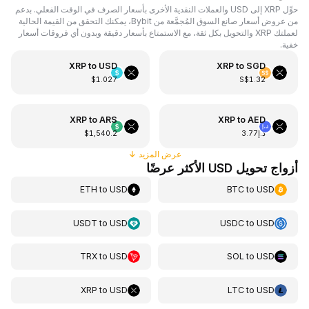
حوِّل XRP إلى USD والعملات النقدية الأخرى بأسعار الصرف في الوقت الفعلي. بدعم
من عروض أسعار صانع السوق المُجمَّعة من Bybit، يمكنك التحقق من القيمة الحالية
لعملتك XRP والتحويل بكل ثقة، مع الاستمتاع بأسعار دقيقة وبدون أي فروقات أسعار
خفية.
XRP
to
USD
XRP
to
SGD
$1.027
S$1.32
XRP
to
ARS
XRP
to
AED
د.إ3.77
$1,540.2
عرض المزيد
↓
أزواج تحويل USD الأكثر عرضًا
ETH
to
USD
BTC
to
USD
USDT
to
USD
USDC
to
USD
TRX
to
USD
SOL
to
USD
XRP
to
USD
LTC
to
USD