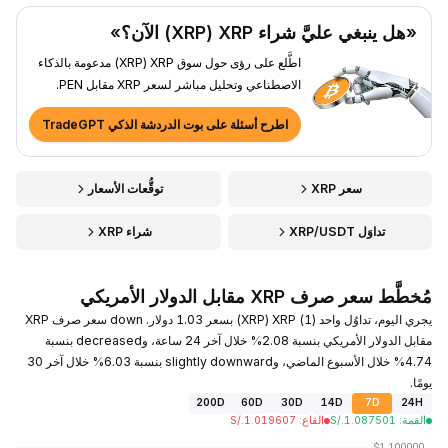
«هل ينبغي عليَّ شراء XRP ‏(XRP) الآن؟»
اطَّلع على رؤى حول سوق XRP ‏(XRP) مدعومة بالذكاء
الاصطناعي وتحليل مباشر لسعر XRP مقابل PEN.
اطرح أسئلة على بوت الدردشة الذكي TradeGPT
سعر XRP
توقُّعات الأسعار
تداوَل XRP/USDT
شراء XRP
مُخطَّط سعر صرف XRP مقابل الدولار الأمريكي
يجري اليوم، تداوُل واحد (1) XRP ‏(XRP) بسعر 1.03 دولار. down سعر صرف XRP
مقابل الدولار الأمريكي بنسبة 2.08% خلال آخر 24 ساعة، وdecreased بنسبة
4.74% خلال الأسبوع الماضي، وslightly downward بنسبة 6.03% خلال آخر 30
يومًا.
200D
60D
30D
14D
7D
24H
القمة
:
1.087501
S/.
القاع
:
1.019607
S/.