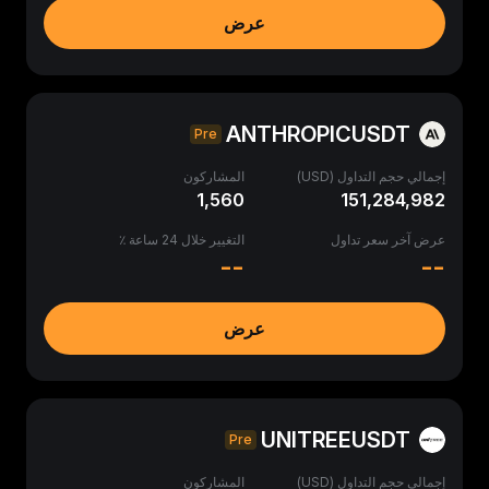
عرض
ANTHROPICUSDT
Pre
إجمالي حجم التداول (USD)
المشاركون
1,560
151,284,982
عرض آخر سعر تداول
التغيير خلال 24 ساعة ٪
--
--
عرض
UNITREEUSDT
Pre
إجمالي حجم التداول (USD)
المشاركون