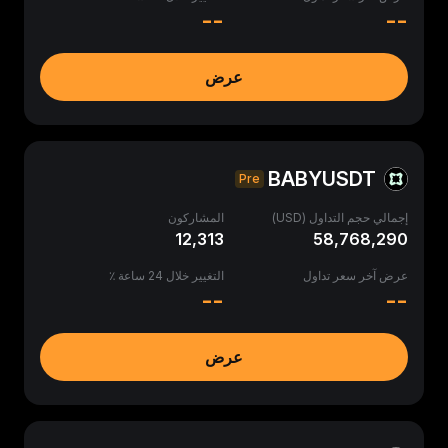
--
--
عرض
BABYUSDT
Pre
إجمالي حجم التداول (USD)
المشاركون
12,313
58,768,290
عرض آخر سعر تداول
التغيير خلال 24 ساعة ٪
--
--
عرض