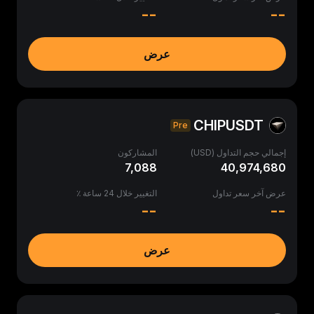
--
--
عرض
CHIPUSDT
Pre
إجمالي حجم التداول (USD)
المشاركون
7,088
40,974,680
عرض آخر سعر تداول
التغيير خلال 24 ساعة ٪
--
--
عرض