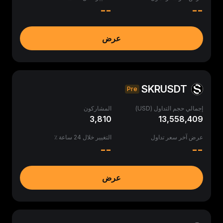
--
--
عرض
SKRUSDT
Pre
إجمالي حجم التداول (USD)
المشاركون
3,810
13,558,409
عرض آخر سعر تداول
التغيير خلال 24 ساعة ٪
--
--
عرض