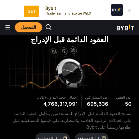
Bybit
GET
Trade, Earn and Explore Web3!
التسجيل
العقود الدائمة قبل الإدراج
عدد العقود
عدد المشاركين
إجمالي حجم التداول (USD)
4,768,317,991
695,636
50
تسمح العقود الدائمة قبل الإدراج للمستخدمين بتداول العقود الدائمة
على العملات الرقمية القادمة والمضاربة على قيمتها المستقبلية قبل
إطلاقها رسمياً على Bybit.
دليل المستخدم
مركز المساعدة