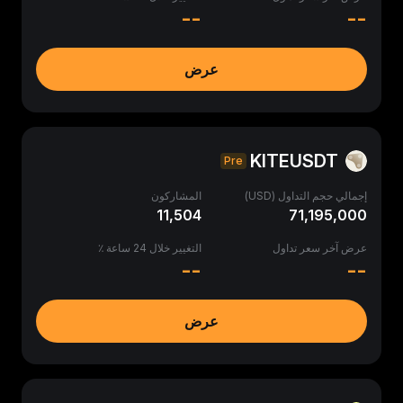
--
--
عرض
KITEUSDT
Pre
إجمالي حجم التداول (USD)
المشاركون
11,504
71,195,000
عرض آخر سعر تداول
التغيير خلال 24 ساعة ٪
--
--
عرض