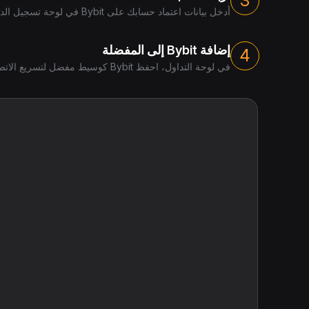
3
أدخل بيانات اعتماد حسابك على Bybit في لوحة تسجيل الدخول لربط حساب TradingView الخاص بك.
إضافة Bybit إلى المفضلة
4
في لوحة التداول، احفظ Bybit كوسيط مفضل لتسريع الاتصالات المستقبلية.