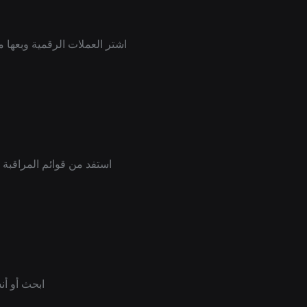
اشتر العملات الرقمية وبعها مباشرة من مخططات TradingView مع سيولة 
استفد من قوائم المراقبة و
ابحث أو أنشئ أفكارًا