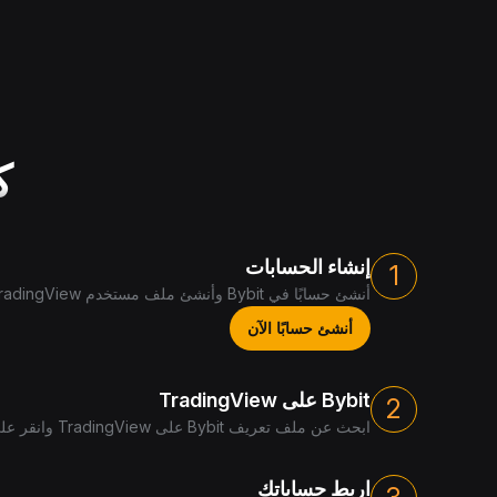
كي
إنشاء الحسابات
1
أنشئ حسابًا في Bybit وأنشئ ملف مستخدم TradingView مجاني.
أنشئ حسابًا الآن
Bybit على TradingView
2
ابحث عن ملف تعريف Bybit على TradingView وانقر على "تداول".
اربط حساباتك