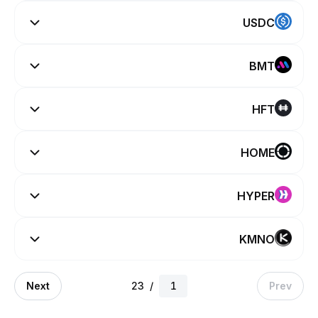
USDC
BMT
HFT
HOME
HYPER
KMNO
Next
23
/
Prev