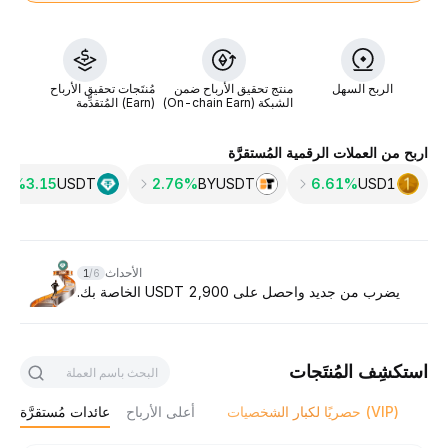
الربح السهل
منتج تحقيق الأرباح ضمن
مُنتَجات تحقيق الأرباح
الشبكة (On-chain Earn)
(Earn) المُتقدِّمة
اربح من العملات الرقمية المُستقرَّة
3.15‎%
USDT
2.76%
BYUSDT
6.61%
USD1
Slide 1 of 6
الأحداث
1
/
6
يضرب من جديد واحصل على 2,900 USDT الخاصة بك.
استكشِف المُنتَجات
حصريًا لكبار الشخصيات (VIP)
أعلى الأرباح
عائدات مُستقرَّة