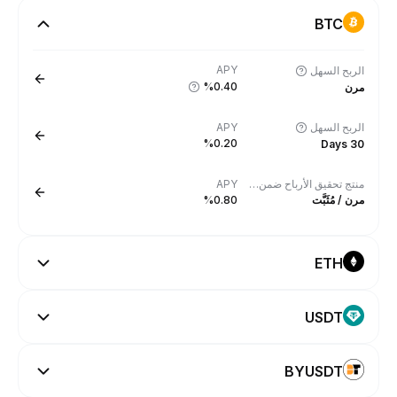
BTC
APY
الربح السهل
%0.40
مرن
الربح السهل
APY
%0.20
30 Days
منتج تحقيق الأرباح ضمن الشبكة (On-chain Earn)
APY
مرن / مُثَبَّت
%0.80
ETH
USDT
BYUSDT