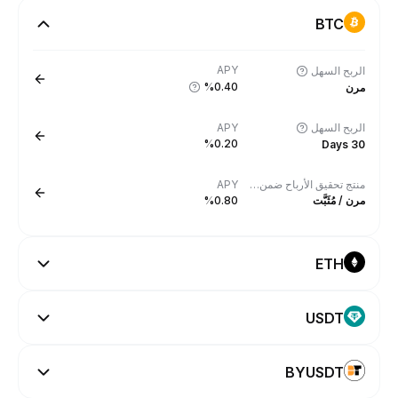
BTC
APY
الربح السهل
%0.40
مرن
الربح السهل
APY
%0.20
30 Days
منتج تحقيق الأرباح ضمن الشبكة (On-chain Earn)
APY
مرن / مُثَبَّت
%0.80
ETH
USDT
BYUSDT