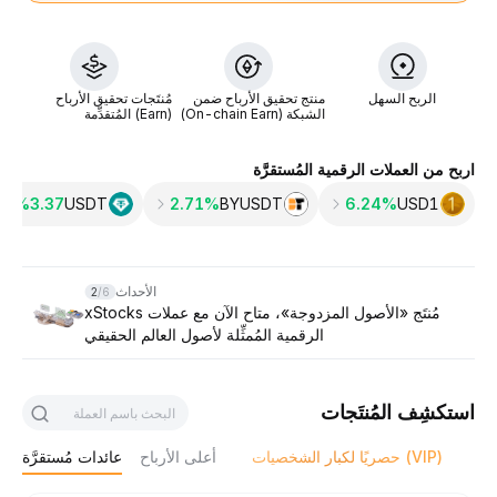
الربح السهل
منتج تحقيق الأرباح ضمن
مُنتَجات تحقيق الأرباح
الشبكة (On-chain Earn)
(Earn) المُتقدِّمة
اربح من العملات الرقمية المُستقرَّة
3.37‎%
USDT
2.71%
BYUSDT
6.24%
USD1
Slide 2 of 6
الأحداث
2
/
6
مُنتَج «الأصول المزدوجة»، متاح الآن مع عملات xStocks
الرقمية المُمثِّلة لأصول العالم الحقيقي
استكشِف المُنتَجات
حصريًا لكبار الشخصيات (VIP)
أعلى الأرباح
عائدات مُستقرَّة