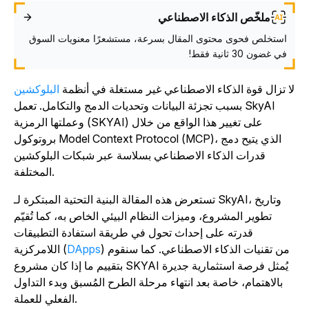
ملخّص الذكاء الاصطناعي
استخلص فحوى محتوى المقال بسرعة، مستشعرًا معنويات السوق
في غضون 30 ثانية فقط!
ا تزال قوة الذكاء الاصطناعي غير مستغلة في أنظمة
البلوكشين
بسبب تجزئة البيانات وتحديات الدمج والتكامل. تعمل SkyAI
وعملتها الرمزية (SKYAI) على تغيير هذا الواقع من خلال
بروتوكول Model Context Protocol (MCP)، الذي يتيح دمج
قدرات الذكاء الاصطناعي بسلاسة عبر شبكات البلوكشين
المختلفة.
تستعرض هذه المقالة البنية التحتية المبتكرة لـ SkyAI، وتاريخ
تطوير المشروع، وميزات النظام البيئي الخاص به، كما تُقيّم
قدرته على إحداث تحول في طريقة استفادة التطبيقات
) من تقنيات الذكاء الاصطناعي. كما سنقوم
DApps
اللامركزية (
بتقييم ما إذا كان مشروع SKYAI يُمثل فرصة استثمارية جديرة
بالاهتمام، خاصة بعد انتهاء مرحلة الطرح المُسبق وبدء التداول
الفعلي للعملة.