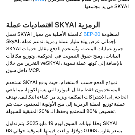
SKY في يد مجتمعها
اقتصاديات عملة SKYAI الرمزية
لمنظومة
BEP-20
تعمل SKYAI كالعملة الأصلية من معيار
SkyAI، بإجمالي عرض يبلغ مليار عملة رمزية. تدعم عملة
SKYAI جميع عمليات المنصة، وتُستخدم للدفع مقابل خدمات
البيانات، ومنح حقوق التصويت في الحوكمة، وتوزيع مكافآت
التخزين من خلال veSKYAI، بالإضافة إلى كونها عملة تسوية
داخل سوق MCP.
تستخدم SKYAI نموذج الدفع حسب الاستخدام، حيث يدفع
المستخدمون فقط مقابل الموارد التي يستهلكونها، مما يلغي
الحاجة إلى الاشتراكات المكلفة ويزيد من كفاءة التكاليف. تهدف
عملية توزيع العملة الرمزية إلى منح الأولوية المجتمع، حيث يتم
تخصيص %80 للمجتمع وحفظ الـ %20 المتبقية للسيولة.
وفقًا لبيانات السوق ليوم 19 مايو 2025، يتم تداول SKYAI
بسعر يقارب 0.063 دولارًا، وبلغت قيمتها السوقية حوالي 63