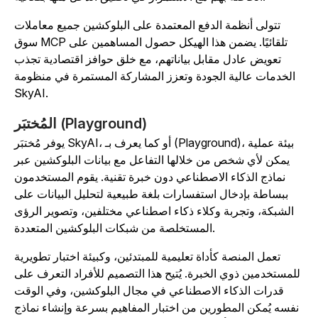
تتولى أنظمة الدفع المعتمدة على البلوكشين جميع معاملات
سوق MCP تلقائيًا. يضمن هذا الهيكل حصول المساهمين على
تعويض عادل مقابل بياناتهم، مع خلق حوافز اقتصادية تجذب
الخدمات عالية الجودة وتعزز المشاركة المستمرة في منظومة
SkyAI.
المُختبَر (Playground)
يوفر مُختبَر SkyAI، أو كما يعرف بـ (Playground)، بيئة عملية
يمكن لأي شخص من خلالها التفاعل مع بيانات البلوكشين عبر
نماذج الذكاء الاصطناعي دون خبرة تقنية. يقوم المستخدمون
ببساطة بإدخال استفسارات بلغة طبيعية لتحليل البيانات على
الشبكة، وتجربة وكلاء ذكاء اصطناعي مختلفين، وتصوير الرؤى
المستخلصة من شبكات البلوكشين المتعددة.
تعمل المنصة كأداة تعليمية للمبتدئين، وكبيئة اختبار تطويرية
للمستخدمين ذوي الخبرة. يُتيح هذا التصميم للأفراد التعرف على
قدرات الذكاء الاصطناعي في مجال البلوكشين، وفي الوقت
نفسه يُمكن المطورين من اختبار المفاهيم بسرعة وإنشاء نماذج