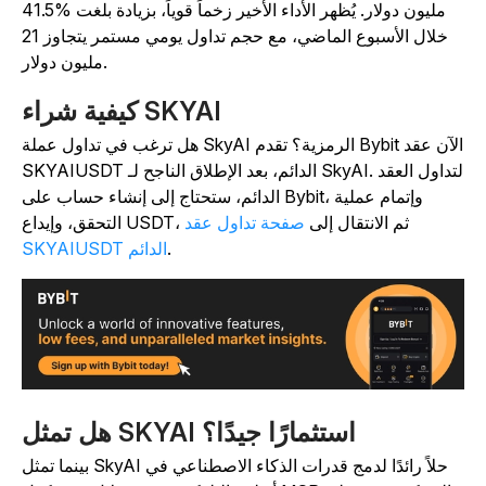
مليون دولار. يُظهر الأداء الأخير زخماً قوياً، بزيادة بلغت %41.5
خلال الأسبوع الماضي، مع حجم تداول يومي مستمر يتجاوز 21
مليون دولار.
كيفية شراء SKYAI
هل ترغب في تداول عملة SkyAI الرمزية؟ تقدم Bybit الآن عقد
SKYAIUSDT الدائم، بعد الإطلاق الناجح لـ SkyAI. لتداول العقد
الدائم، ستحتاج إلى إنشاء حساب على Bybit، وإتمام عملية
التحقق، وإيداع USDT، ثم الانتقال إلى
صفحة تداول عقد
.
SKYAIUSDT الدائم
هل تمثل SKYAI استثمارًا جيدًا؟
بينما تمثل SkyAI حلاً رائدًا لدمج قدرات الذكاء الاصطناعي في