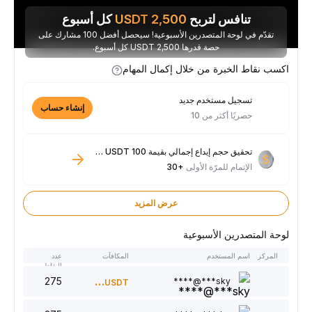
تنافس لتربح
2,500
USDT
كل أسبوع
تقدّم في لوحة المتصدرين الأسبوعية! سيحصل أفضل 100 مشارك على
حصة قدرها 2,500 USDT كل أسبوع.
اكسب نقاط الخبرة من خلال إكمال المهام
تسجيل مستخدم جديد
إنشاء حساب
حصريًا أكثر من 10
تحقيق حجم إيداع إجمالي بقيمة 100 USDT فأكثر
الإتمام للمرّة الأولى
+30
عرض المزيد
لوحة المتصدرين الأسبوعية
المركز
اسم المستخدم
المكافآت
عدد
النقاط
275
300
sky***@****
USDT