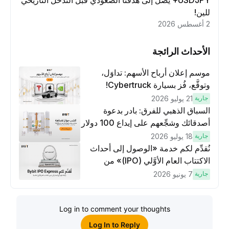
USDJPY+ يصل إلى هدفنا الصعودي قبل التدخل التاريخي
للين!
2 أغسطس 2026
الأحداث الرائجة
موسم إعلان أرباح الأسهم: تداوَل،
وتوقَّع، فُز بسيارة Cybertruck!
جارية
21 يوليو 2026
السباق الذهبي للفرق: بادر بدعوة
أصدقائك وشجِّعهم على إيداع 100 دولار
وتنفيذ عمليات تداوُل بقيمة 10 دولار
جارية
18 يوليو 2026
لكسَب مكافآت مُضاعَفة
نُقدِّم لكم خدمة «الوصول إلى أحداث
الاكتتاب العام الأوَّلي (IPO)» من
Bybit، بوابتك للوصول المبكر إلى فرص
جارية
7 يونيو 2026
الاكتتاب العام الأوَّلي العالمية
Log in to comment your thoughts
Log In to Reply