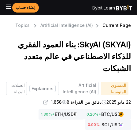
Bybit Learn
إنشاء حساب
Topics
Artificial Intelligence (AI)
Current Pag
SkyAI (SKYAI): بناء العمود الفقري
لذكاء الاصطناعي في عالم متعدد
لشبكات
المستوى
Artificial
العملات
Explainers
المتوسط
Intelligence (AI)
البديلة
مايو 2025
دقائق من القراءة 8
1,858
ETH
/USDT
BTC
/USDT
1.30
%
+
0.20
%
+
SOL
/USDT
%
-0.90