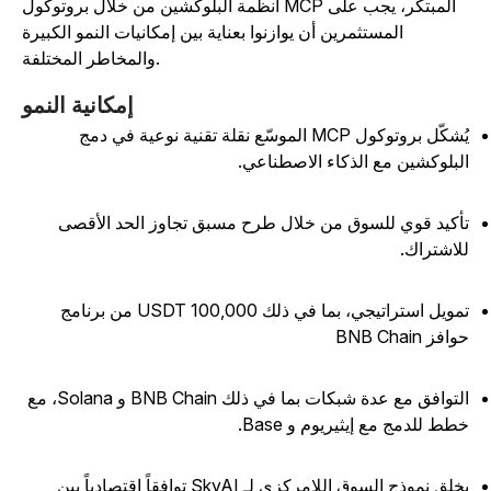
أنظمة البلوكشين من خلال بروتوكول MCP المبتكر، يجب على
المستثمرين أن يوازنوا بعناية بين إمكانيات النمو الكبيرة
والمخاطر المختلفة.
إمكانية النمو
يُشكّل بروتوكول MCP الموسّع نقلة تقنية نوعية في دمج
لبلوكشين مع الذكاء الاصطناعي.
أكيد قوي للسوق من خلال طرح مسبق تجاوز الحد الأقصى
لاشتراك.
تمويل استراتيجي، بما في ذلك 100,000 USDT من برنامج
افز BNB Chain
التوافق مع عدة شبكات بما في ذلك BNB Chain و Solana، مع
طط للدمج مع إيثيريوم و Base.
يخلق نموذج السوق اللامركزي لـ SkyAI توافقاً اقتصادياً بين