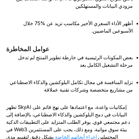
زودي البيانات والمستهلكين
أظهر الأداء السعري الأخير مكاسب تزيد عن %75 خلال
لأسبوعين الماضيين.
عوامل المخاطرة
عض المكونات الرئيسية في خارطة تطوير المنتج لم تدخل
رحلة التشغيل الكامل بعد
زايد المنافسة في مجال تكامل البلوكشين والذكاء الاصطناعي
ن مشاريع متخصصة وشركات تقنية عملاقة
تظهر SkyAI إمكانيات واعدة، مع اعتمادها على نهج قائم على
البيانات في دمج البلوكشين والذكاء الاصطناعي، بالإضافة إلى
دعم مجتمعي قوي. يوفر الطلب المتزايد على التطبيقات الذكية
في Web3 بيئة سوق مواتية. ومع ذلك، يجب على المستثمرين
المحتملين
إجراء أبحاثهم الخاصة
بشكل دقيق لتقييم مدى