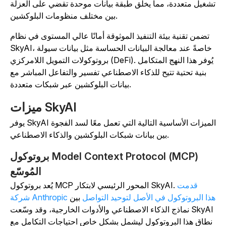
شغيل متعددة، مما يخلق طبقة بيانات موحدة تقضي على العزلة
بين مختلف منظومات البلوكشين.
تضمن تقنية بيئة التنفيذ الموثوقة أمانًا عالي المستوى في نظام
SkyAI، خاصةً عند معالجة البيانات الحساسة مثل بيانات سيولة
بروتوكولات التمويل اللامركزي (DeFi). يُوفر هذا النهج المتكامل
بنية تحتية تتيح للذكاء الاصطناعي تفسير والتفاعل المباشر مع
بيانات البلوكشين عبر شبكات متعددة.
ميزات SkyAI
يوفر SkyAI الميزات الأساسية التالية التي تعمل معًا لسد الفجوة
بين بيانات شبكات البلوكشين والذكاء الاصطناعي.
بروتوكول Model Context Protocol (MCP)
المُوسّع
قدمت
يُعد بروتوكول MCP المحور الرئيسي لابتكار SkyAI.
ركة Anthropic هذا البروتوكول في الأصل لتوحيد التواصل
بين
نماذج الذكاء الاصطناعي والأدوات الخارجية، وقد وسّعت SkyAI
نطاق هذا البروتوكول ليشمل بشكل خاص احتياجات التكامل مع