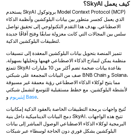
يف يعمل SkyAI؟
يستخدم SkyAI بروتوكول Model Context Protocol (MCP)
الذي يعمل كجسر متطور بين بيانات البلوكشين وأنظمة الذكاء
الاصطناعي. يهدف هذا التقدم التكنولوجي إلى تحقيق تواصل
سلس بين المجالات التي كانت معزولة سابقًا وفتح آفاقًا جديدة
لتطبيقات البلوكشين الذكية.
تتميز المنصة بتحويل بيانات البلوكشين المعقدة إلى تنسيقات
منظمة يمكن لنماذج الذكاء الاصطناعي فهمها وتحليلها بسهولة.
تتمتع SkyAI بقاعدة بيانات ضخمة تضم أكثر من 10 مليارات
صف من البيانات المجمعة على شبكتي BNB Chain و Solana،
مما يتيح لوكلاء الذكاء الاصطناعي رؤية معمقة غير مسبوقة
لأنشطة البلوكشين، مع خطط مستقبلية للتوسع لتشمل شبكتي
.
Base
و
إيثيريوم
تُتيح واجهات برمجة التطبيقات الخاصة بالعقود الذكية إمكانيات
دمج البيانات الديناميكية داخل بنية SkyAI. تتيح هذه الواجهات
البرمجية لوكلاء الذكاء الاصطناعي الوصول المباشر إلى بيانات
البلوكشين بشكل فوري دون الحاجة لوسطاء عبر شبكات