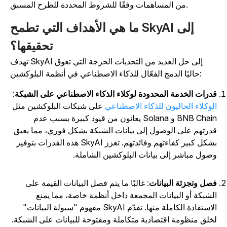
من المساهمات وفقًا للشروط المحددة للطرح المسبق.
ما هي الأهداف التي تطمح SkyAI إلى
تحقيقها؟
تهدف SkyAI إلى حل العديد من التحديات الحرجة التي تعوق
حاليًا الدمج الفعّال للذكاء الاصطناعي في أنظمة البلوكشين:
درات الخدمة المحدودة لوكلاء الذكاء الاصطناعي على الشبكة
:
لوكلاء الحاليون للذكاء الاصطناعي
على شبكات البلوكشين مثل
BNB Chain و Solana يعانون من قيود كبيرة بسبب عدم
درتهم على الوصول إلى بيانات الشبكة بشكل فوري، مما يعيق
بشكل كبير كفاءتهم وفائدتهم. تعزز SkyAI هذه القدرات بتوفير
صول مباشر إلى بيانات البلوكشين الشاملة.
صل وتجزئة البيانات
: غالبًا ما يتم فصل البيانات القيمة على
لشبكة أو البيانات المجمعة داخل أنظمة خاصة، مما يمنع
الاستفادة الكاملة منها. تقدّم SkyAI مفهوم "سيولة البيانات"
خلق منظومة اقتصادية متكاملة ومفتوحة للبيانات على الشبكة.