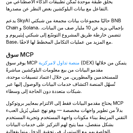
يخلق طبقة موحدة تُمكّن تطبيقات الذكاء الاصطناعي من
التفاعل مع بيانات البلوكشين بغض النظر عن مصدرها.
يدعم SkyAI حاليًا مجموعات بيانات مجمعة من شبكتي BNB
Chain و Solana، بإجمالي يزيد عن 10 مليار صف من البيانات.
تتضمن خارطة طريق المشروع التوسّع إلى شبكتي إيثيريوم و
Base، مع المزيد من عمليات التكامل المخطط لها لاحقًا.
سوق MCP
(DEX) يتمكن من خلالها
منصة تداول لامركزية
يوفر سوق MCP
مقدمو البيانات من بيع معلومات البلوكشين مباشرةً
للمستخدمين والمطورين. من خلال اعتماد تنسيقات موحدة،
تُسهّل المنصة اكتشاف خدمات البيانات والوصول إليها عبر
شبكات متعددة دون الحاجة إلى وسطاء.
يحتاج مقدمو البيانات فقط إلى الالتزام بمعايير بروتوكول MCP
بدلاً من تطوير واجهات مخصصة — وهو نهج عملي يُزيل العبء
لتقني المرتبط ببناء مكونات واجهة المستخدم وتجربة المستخدم
بشكل منفصل، مما يتيح لهم التركيز على خدمات البيانات
الخاصة بهم مع الاستمرار في تحقيق الدخل منها بفعالية.