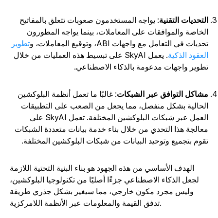
لتحديات التقنية
: يواجه المستخدمون صعوبات تتعلق بالمفاتيح
لخاصة والموافقات على المعاملات، بينما يواجه المطورون
ديات في التعامل مع واجهات ABI، وتوقيع المعاملات، و
تطوير
لعقود الذكية
. يعمل SkyAI على تبسيط هذه العمليات من خلال
طوير واجهات مدعومة بالذكاء الاصطناعي.
شاكل التوافق عبر الشبكات
: غالبًا ما تعمل أنظمة البلوكشين
لحالية بشكل منفصل، مما يجعل من الصعب على التطبيقات
العمل عبر شبكات البلوكشين المختلفة. تعمل SkyAI على
عالجة هذا التحدي من خلال بناء خدمة بيانات متعددة الشبكات
قوم بتجميع وتوحيد البيانات من شبكات البلوكشين المختلفة.
الهدف الأساسي من هذه الجهود هو بناء البنية التحتية اللازمة
لجعل الذكاء الاصطناعي جزءًا أصليًا من تكنولوجيا البلوكشين،
وليس مجرد مكون خارجي، مما سيغير بشكل جذري طريقة
تدفق القيمة والمعلومات عبر الأنظمة اللامركزية.