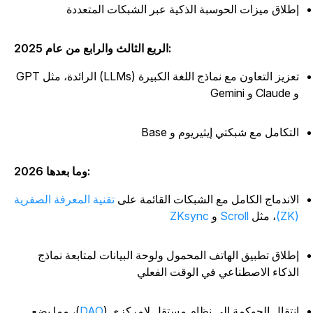
طلاق ميزات الحوسبة الذكية عبر الشبكات المتعددة
الربع الثالث والرابع من عام 2025:
تعزيز التعاون مع نماذج اللغة الكبيرة (LLMs) الرائدة، مثل GPT
Cl و Gemini
لتكامل مع شبكتي إيثيريوم و Base
2026 وما بعدها:
لاندماج الكامل مع الشبكات القائمة على
تقنية المعرفة الصفرية
(
، مثل
Scroll
و
ZKsync
طلاق تطبيق الهاتف المحمول ولوحة البيانات لمتابعة نماذج
لذكاء الاصطناعي في الوقت الفعلي
نتقال الحوكمة إلى نظام مستقل لامركزي (
DAO
)، مما يضع