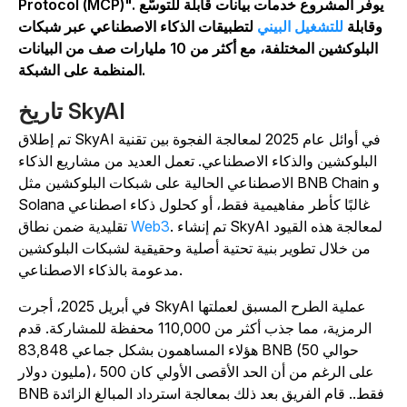
Protocol (MCP)". يوفر المشروع خدمات بيانات قابلة للتوسّع
وقابلة
للتشغيل البيني
لتطبيقات الذكاء الاصطناعي عبر شبكات
البلوكشين المختلفة، مع أكثر من 10 مليارات صف من البيانات
المنظمة على الشبكة.
تاريخ SkyAI
تم إطلاق SkyAI في أوائل عام 2025 لمعالجة الفجوة بين تقنية
البلوكشين والذكاء الاصطناعي. تعمل العديد من مشاريع الذكاء
الاصطناعي الحالية على شبكات البلوكشين مثل BNB Chain و
Solana غالبًا كأطر مفاهيمية فقط، أو كحلول ذكاء اصطناعي
. تم إنشاء SkyAI لمعالجة هذه القيود
Web3
تقليدية ضمن نطاق
من خلال تطوير بنية تحتية أصلية وحقيقية لشبكات البلوكشين
مدعومة بالذكاء الاصطناعي.
في أبريل 2025، أجرت SkyAI عملية الطرح المسبق لعملتها
الرمزية، مما جذب أكثر من 110,000 محفظة للمشاركة. قدم
هؤلاء المساهمون بشكل جماعي 83,848 BNB (حوالي 50
مليون دولار)، على الرغم من أن الحد الأقصى الأولي كان 500
BNB فقط.. قام الفريق بعد ذلك بمعالجة استرداد المبالغ الزائدة