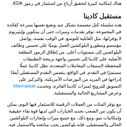
ناك إمكانية كبيرة لتحقيق أرباح من استثمار في رموز KDA.
ستقبل كادينا
ذه سلسلة كتل مصممة بشكل جيد وتضع نفسها بسرعة كقائدة
ي المجموعة. توفر تقدمات وميزات حتى أن بيتكوين وإيثيريوم
ا يوفرانها، مثل القابلية للتوسع. في الوقت نفسه، يواصل
ؤسسو ومطورو البلوكشين العمل يوميًا على تحسين وظائف
لبلوكشين إلى مستويات أعلى. من إطلاق الرموز المغلفة
لأصلية على كادينا إلى تحسين واجهة برمجة التطبيقات
لمحفظة لاستيعاب المعاملات المتعددة، تظل كادينا عملًا
ستمرًا في التقدم. في الواقع، يتضمن التقدم المستقبلي أيضًا
دراجها في المزيد من البورصات الأمريكية، والتركيز على
لتسويق للترويج لميزات كادينا الفائزة، وتحديث
Marmalade
عرض المشاريع الحالية والمستقبلية.
ع توفر المئات من العملات الرقمية للاستثمار فيها اليوم، يمكن
ن يكون من الصعب تحديد الخيارات التي لديها قوة بقاء حقيقية
إمكانيات نمو. ومع ذلك، مع جميع ميزات وإنجازات البلوكشين
لحالي والمستقبلي، فإنه بلوكشين يجب متابعته والاستثمار فيه.