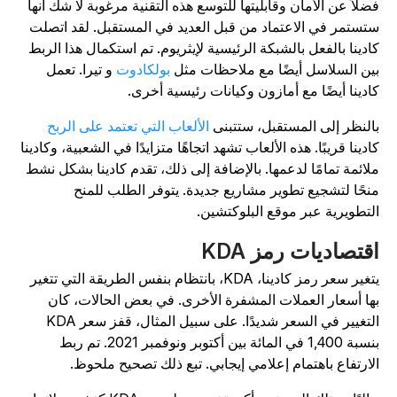
ضلاً عن الأمان وقابليتها للتوسع هذه التقنية مرغوبة لا شك أنها
تستمر في الاعتماد من قبل العديد في المستقبل. لقد اتصلت
ادينا بالفعل بالشبكة الرئيسية لإيثريوم. تم استكمال هذا الربط
ين السلاسل أيضًا مع ملاحظات مثل
بولكادوت
و تيرا. تعمل
ادينا أيضًا مع أمازون وكيانات رئيسية أخرى.
النظر إلى المستقبل، ستتبنى
الألعاب التي تعتمد على الربح
ادينا قريبًا. هذه الألعاب تشهد اتجاهًا متزايدًا في الشعبية، وكادينا
لائمة تمامًا لدعمها. بالإضافة إلى ذلك، تقدم كادينا بشكل نشط
نحًا لتشجيع تطوير مشاريع جديدة. يتوفر الطلب للمنح
لتطويرية عبر موقع البلوكتشين.
قتصاديات رمز KDA
يتغير سعر رمز كادينا، KDA، بانتظام بنفس الطريقة التي تتغير
ها أسعار العملات المشفرة الأخرى. في بعض الحالات، كان
التغيير في السعر شديدًا. على سبيل المثال، قفز سعر KDA
بنسبة 1,400 في المائة بين أكتوبر ونوفمبر 2021. تم ربط
لارتفاع باهتمام إعلامي إيجابي. تبع ذلك تصحيح ملحوظ.