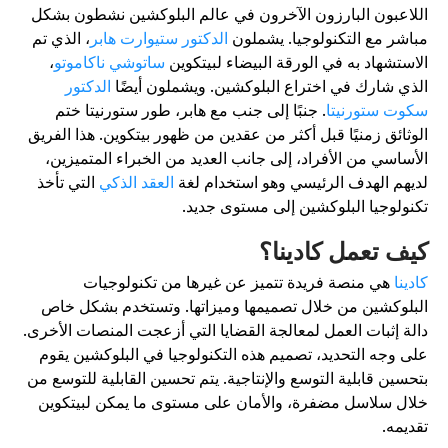
للاعبون البارزون الآخرون في عالم البلوكشين نشطون بشكل
باشر مع التكنولوجيا. يشملون
الدكتور ستيوارت هابر
، الذي تم
لاستشهاد به في الورقة البيضاء لبيتكوين
ساتوشي ناكاموتو
،
لذي شارك في اختراع البلوكشين. ويشملون أيضًا
الدكتور
كوت ستورنيتا
. جنبًا إلى جنب مع هابر، طور ستورنيتا ختم
لوثائق زمنيًا قبل أكثر من عقدين من ظهور بيتكوين. هذا الفريق
لأساسي من الأفراد، إلى جانب العديد من الخبراء المتميزين،
ديهم الهدف الرئيسي وهو استخدام لغة
العقد الذكي
التي تأخذ
كنولوجيا البلوكشين إلى مستوى جديد.
يف تعمل كادينا؟
ادينا
هي منصة فريدة تتميز عن غيرها من تكنولوجيات
لبلوكشين من خلال تصميمها وميزاتها. وتستخدم بشكل خاص
الة إثبات العمل لمعالجة القضايا التي أزعجت المنصات الأخرى.
لى وجه التحديد، تصميم هذه التكنولوجيا في البلوكشين يقوم
تحسين قابلية التوسع والإنتاجية. يتم تحسين القابلية للتوسع من
لال سلاسل مضفرة، والأمان على مستوى ما يمكن لبيتكوين
قديمه.