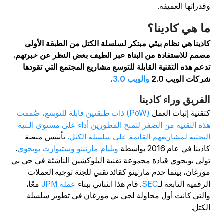
قدراتها العميقة.
ا هي كادينا؟
ادينا هي نظام بيئي مبتكر لسلسلة الكتل من الطبقة الأولى
صمم للاستفادة من البناة عبر الطيف بغض النظر عن خبرتهم.
دعم هذه التقنية القابلة للتوسع مشاريع المجتمع التي تقودها
ركات الويب 2.0
والويب 3.0
.
لفريق وراء كادينا
تقنية إثبات العمل
(PoW) ذات طبقتين قابلة للتوسع، صُممت
ذه التقنية من الصفر لتمنح المطورين أداء على مستوى البنية
لتحتية لمشاريعهم القائمة على سلسلة الكتل.
تأسس منصة
دينا في عام 2016 بواسطة
ويليام مارتينو وستيوارت بوبجوي
.
ولى بوبجوي قيادة مجموعة تقنية البلوكشين الناشئة في جي بي
ورغان، بينما خدم مارتينو كقائد تقني للجنة توجيه العملات
لرقمية التابعة لـ
SEC
. قام هذا الثنائي ببناء
عملة JPM
معًا،
التي كانت أول محاولة لجي بي مورغان في تطوير سلسلة
لكتل.