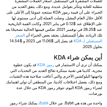
لعملات المشفرة في المستقبل. أسعار العملات المشفرة
تقلبة للغاية وتتأثر بعوامل عديدة. ومع ذلك، يتفق العديد من
الخبراء على أن قيمة رموز KDA ستتجه عمومًا إلى الأعلى على
لأقل خلال العام المقبل. وصلت العملة إلى أدنى مستوى لها
على الإطلاق عند $0.12 في يناير 2021. وكانت القمة التاريخية
عند $28.25 في نوفمبر 2021. تعكس قيمتها الحالية تصحيحًا بعد
لك الزيادة. نظراً للمستقبل، يعتقد بعض الخبراء أن
السعر
لمستقبلي لـ KDA
قد يصل إلى $11.06 في 2023 و $14.54
لول 2025.
ين يمكن شراء KDA
مكنك أن ترى أن الاستثمار في
رموز KDA
قد يكون خطوة
جزية. كادينا هي تقنية مبتكرة تعالج العديد من التحديات التي
اجهتها البلوكشين الأخرى والتي أعاقت صلاحية هذه التقنيات.
مع ذلك، بفضل اختلافات كادينا، من المنطقي أن تولي اهتمامك
لشراء رموز KDA اليوم. تتوفر رموز KDA من خلال عدة
ورصات.
احدة من هذه هي Bybit. من خلال
Bybit
، يمكنك شراء رموز