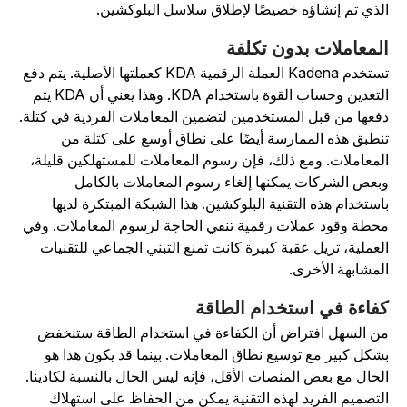
لذي تم إنشاؤه خصيصًا لإطلاق سلاسل البلوكشين.
لمعاملات بدون تكلفة
تستخدم Kadena العملة الرقمية KDA كعملتها الأصلية. يتم دفع
التعدين وحساب القوة باستخدام KDA. وهذا يعني أن KDA يتم
فعها من قبل المستخدمين لتضمين المعاملات الفردية في كتلة.
نطبق هذه الممارسة أيضًا على نطاق أوسع على كتلة من
لمعاملات. ومع ذلك، فإن رسوم المعاملات للمستهلكين قليلة،
بعض الشركات يمكنها إلغاء رسوم المعاملات بالكامل
استخدام هذه التقنية البلوكشين. هذا الشبكة المبتكرة لديها
حطة وقود عملات رقمية تنفي الحاجة لرسوم المعاملات. وفي
لعملية، تزيل عقبة كبيرة كانت تمنع التبني الجماعي للتقنيات
لمشابهة الأخرى.
فاءة في استخدام الطاقة
ن السهل افتراض أن الكفاءة في استخدام الطاقة ستنخفض
شكل كبير مع توسيع نطاق المعاملات. بينما قد يكون هذا هو
لحال مع بعض المنصات الأقل، فإنه ليس الحال بالنسبة لكادينا.
لتصميم الفريد لهذه التقنية يمكن من الحفاظ على استهلاك