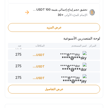
تحقيق حجم إيداع إجمالي بقيمة 100 USDT فأكثر
الإتمام للمرّة الأولى
+30
عرض المزيد
لوحة المتصدرين الأسبوعية
المركز
اسم المستخدم
المكافآت
عدد
النقاط
275
300
sky***@****
USDT
275
220
dor***@****
USDT
275
150
jay***@****
USDT
عرض التفاصيل