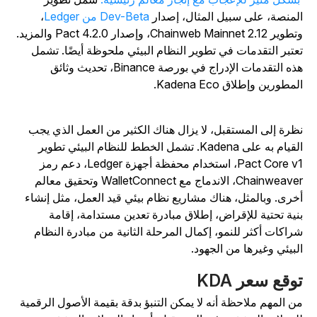
لمنصة، على سبيل المثال، إصدار
Dev-Beta من Ledger
،
وتطوير Chainweb Mainnet 2.12، وإصدار Pact 4.2.0 والمزيد.
عتبر التقدمات في تطوير النظام البيئي ملحوظة أيضًا. تشمل
هذه التقدمات الإدراج في بورصة Binance، تحديث وثائق
لمطورين وإطلاق Kadena Eco.
ظرة إلى المستقبل، لا يزال هناك الكثير من العمل الذي يجب
القيام به على Kadena. تشمل الخطط للنظام البيئي تطوير
Pact Core v1، استخدام محفظة أجهزة Ledger، دعم رمز
Chainweaver، الاندماج مع WalletConnect وتحقيق معالم
خرى. وبالمثل، هناك مشاريع نظام بيئي قيد العمل، مثل إنشاء
نية تحتية للإقراض، إطلاق مبادرة تعدين مستدامة، إقامة
راكات أكثر للنمو، إكمال المرحلة الثانية من مبادرة النظام
لبيئي وغيرها من الجهود.
وقع سعر KDA
ن المهم ملاحظة أنه لا يمكن التنبؤ بدقة بقيمة الأصول الرقمية