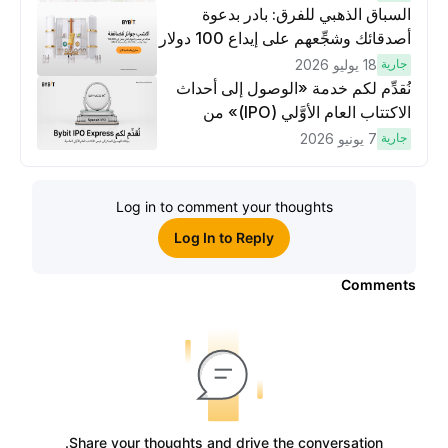
السباق الذهبي للفرق: بادر بدعوة
أصدقائك وشجِّعهم على إيداع 100 دولار
وتنفيذ عمليات تداوُل بقيمة 10 دولار
جارية
18 يوليو 2026
لكسَب مكافآت مُضاعَفة
نُقدِّم لكم خدمة «الوصول إلى أحداث
الاكتتاب العام الأوَّلي (IPO)» من
Bybit، بوابتك للوصول المبكر إلى فرص
جارية
7 يونيو 2026
الاكتتاب العام الأوَّلي العالمية
Log in to comment your thoughts
Log In to Reply
Comments
Share your thoughts and drive the conversation.