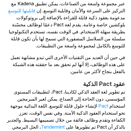
عبر مجموعة واسعة من الصناعات، يمكن تطبيق Kadena مع
لتركيز على السرعة والأمان وقابلية التوسع. إن
قابليتها للتوسع
دعومة بعقود ذكية قابلة للقراءة بالإضافة إلى بروتوكولات
بلوكشين خاصة وعامة. يقدم لغة Pact دعمًا لوظائف محسّنة
طريقة سهلة الاستخدام. في الوقت نفسه، تستخدم التكنولوجيا
لسلة من السلاسل المضفورة التي تسمح لها بأن تكون قابلة
لتوسع بالكامل لمجموعة واسعة من التطبيقات.
ي حين أن العديد من التقنيات الأخرى التي تبدو مشابهة تعمل
لى هذه الوظائف، إلا أنها لم تحقق بعد ما حققته هذه الشبكة
الفعل بنجاح لأكثر من عامين.
ود Pact الذكية
تم تطوير لغة العقد الذكي لكادينا، Pact، لتطبيقات المستوى
لمؤسسي. دون الحاجة إلى الصداع، يمكن لغير المبرمجين
ستخدام
Pact
لإنشاء حلول قابلة للتوسع. اللغة البدائية موجهة
حو استخدام العقود الذكية الآمنة. وفي نفس الوقت، تعزز
لكفاءة وتقدم وظائف فائقة من خلال تصميمها البسيط. والجدير
لذكر أن Pact تم تطويرها على
Tendermint
، الحل البرمجي