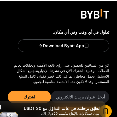
تداول في أي وقت وفي أي مكان.
Download Bybit App
كن من السباقين للحصول على رؤًى بالغة الأهمية وتحليلات لعالم
العملات الرقمية: اشترك الآن في نشرتنا الإخبارية.
جميع أشكال
الاستثمار تحمل مخاطر، بما في ذلك خطر فقدان كامل المبلغ
المستثمر. وقد لا تكون هذه الأنشطة مناسبة للجميع.
اشترك
انطلِق برحلتك في عالم التداوُل مع 20 USDT
تابعنا:
اقرأ المقال في تطبيق Bybit
أنشِئ حسابًا وابدَأ بالإيداع لتكسَب 20 دولار الآن