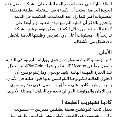
لطاقة ثابتًا حتى عندما ترتفع المتطلبات على الشبكة. بفضل هذه
لجودة الخاصة، ستجد أن الكفاءة في استخدام الطاقة مُحَسَّنَة
مستويات أكبر كلما زاد عدد المعاملات المكتملة في الثانية.
الجدير بالذكر أن قابلية التوسع لهذه التقنية تؤثر أيضًا على
فاءة السرعة. من خلال الكفاءة، يمكن توسيع هذه الشبكة
دريجياً إلى مستويات أعلى دون تعريض وظيفتها العامة للخطر
أي شكل من الأشكال.
لأمان
ام مؤسسو كادينا، ستيوارت بوبجوي وويليام مارتينو، في البداية
بالعمل معاً في JPMorgan لتطوير عملة JPM Coin. من خلال
لك الخبرة المهنية الهامة، شهد بوبجوي ومارتينو بوضوح أن
لحلول الحالية لتكنولوجيا البلوكشين لديها قيود صلبة في الأمان.
سبب وظيفة كادينا على مبدأ إثبات العمل، فهي تقدم مستوى
ن الأمان والموثوقية الذي لن تجده مع الحلول المماثلة الأخرى.
ادينا تشينويب الطبقة 1
عمل كادينا كبلوكشين هجينة بطبقتين مميزتين — تشينويب
كورو. تشينويب هي الطبقة الأولى، وهي بلوكشين عامة، مما