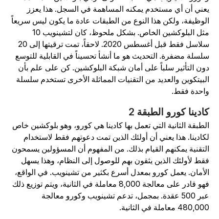
عني أن أي مستخدم يمكنه المساهمة في السجل. هذا يعزز
لوظيفة، ولكن هذا النوع من الطبقات عادة ما يكون ليس سريعاً
مثل البلوكشين الخاص. بشكل ملحوظ، كان لتشينويب 10
سلاسل فقط قبل أغسطس 2020. لاحقاً، تمت ترقيتها إلى 20
لسلة مضفرة. التحديث هو ما أنشأ تحسيناً في القابلية للتوسع
ون التأثير سلباً على أمان شبكة البلوكشين. كن على علم بأن
لبيتكوين والعديد من التقنيات المماثلة الأخرى تستخدم سلسلة
احدة فقط.
ادينا كورو الطبقة 2
لطبقة الثانية التي تعمل بها كادينا هي كورو، وهو بلوكشين خاص
كادينا. هذا يعني أن أولئك الذين تمت دعوتهم فقط لاستخدام
لتقنية يمكنهم القيام بذلك. من المفهوم أن المسؤولين يسمحون
قط لأولئك الذين يثقون بهم للوصول إلى النظام، وهذا يسهل
لأمان. يعمل كورو بمعدل أسرع بكثير من تشينويب. في الواقع،
فهو قادر على معالجة 8,000 معاملة في الثانية، ويتم توزيع ذلك
عبر 500 عقدة. بمجمل، تدعم تشينويب وكورو معالجة
480,0 معاملة في الثانية.