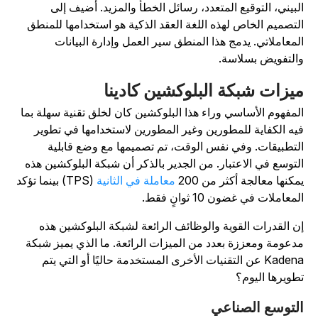
لبيني، التوقيع المتعدد، رسائل الخطأ والمزيد. أضيف إلى
لتصميم الخاص لهذه اللغة العقد الذكية هو استخدامها للمنطق
لمعاملاتي. يدمج هذا المنطق سير العمل وإدارة البيانات
التفويض بسلاسة.
يزات شبكة البلوكشين كادينا
لمفهوم الأساسي وراء هذا البلوكشين كان لخلق تقنية سهلة بما
يه الكفاية للمطورين وغير المطورين لاستخدامها في تطوير
لتطبيقات. وفي نفس الوقت، تم تصميمها مع وضع قابلية
لتوسع في الاعتبار. من الجدير بالذكر أن شبكة البلوكشين هذه
مكنها معالجة أكثر من 200
معاملة في الثانية
(TPS) بينما تؤكد
لمعاملات في غضون 10 ثوانٍ فقط.
ن القدرات القوية والوظائف الرائعة لشبكة البلوكشين هذه
دعومة ومعززة بعدد من الميزات الرائعة. ما الذي يميز شبكة
Kadena عن التقنيات الأخرى المستخدمة حاليًا أو التي يتم
طويرها اليوم؟
لتوسع الصناعي