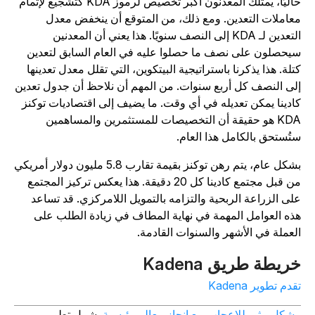
حاليًا، يمتلك المعدنون أكبر تخصيص لرموز KDA كتشجيع لإتمام
عاملات التعدين. ومع ذلك، من المتوقع أن ينخفض معدل
التعدين لـ KDA إلى النصف سنويًا. هذا يعني أن المعدنين
يحصلون على نصف ما حصلوا عليه في العام السابق لتعدين
تلة. هذا يذكرنا باستراتيجية البيتكوين، التي تقلل معدل تعدينها
لى النصف كل أربع سنوات. من المهم أن نلاحظ أن جدول تعدين
ادينا يمكن تعديله في أي وقت. ما يضيف إلى اقتصاديات توكنز
KDA هو حقيقة أن التخصيصات للمستثمرين والمساهمين
تُستحق بالكامل هذا العام.
بشكل عام، يتم رهن توكنز بقيمة تقارب 5.8 مليون دولار أمريكي
من قبل مجتمع كادينا كل 20 دقيقة. هذا يعكس تركيز المجتمع
لى الزراعة الربحية والتزامه بالتمويل اللامركزي. قد تساعد
ذه العوامل المهمة في نهاية المطاف في زيادة الطلب على
لعملة في الأشهر والسنوات القادمة.
ريطة طريق Kadena
قدم تطوير Kadena
شكل مثير للإعجاب مع إنجاز معالم رئيسية.
شمل تطوير