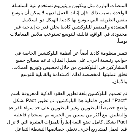
لمنصات البارزة مثل بيتكوين وإيثيريوم تستخدم بنية السلسلة
لواحدة. بسبب ذلك، فإن إثبات العمل لديهم لا يمكن أن يتوسع
نفس الطريقة التي تتوسع بها كادينا. الهيكل ذو السلاسل
لمتعددة والمضفر للبلوكشين كادينا يخلق قدرات إنتاجية غير
حدودة. في الواقع، قابليته للتوسع تستوعب ملايين المعاملات
ومياً.
تميز منظومة كادينا أيضاً عن أنظمة البلوكتشين الخاصة في
وانب رئيسية أخرى. على سبيل المثال، تدعم مصالح جميع
لمشاركين في البلوكشين من خلال تخصيص وتوزيع العملات.
خلق عمليتها المخصصة لذلك الاستدامة والقابلية للتوسع
الأمان.
م تصميم البلوكشين بلغة تطوير العقود الذكية المعروفة باسم
"Pact". لتعزيز فاعلية هذا البلوكشين، تم تطوير Pact بشكل
اضح خصيصاً للمطورين وغير المطورين على حد سواء للقراءة
التطبيق. مع أكثر من سنتين من الخبرة، تم استخدام فاعلية
Pact بشكل كامل. تضع اللغة إطاراً للميزات المثيرة التي لا تزال
يد العمل لمشاريع أخرى. تغطي خصائصها النشطة التفاعل