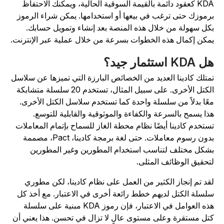
KDA كعقود دائمة بالقيمة السوقية الحالية، ويمكنك الاحتفاظ
رموزك حتى ترغب في بيعها أو استخدامها. يمكن شراء الرموز
كل سهولة من خلال هذه المنصة بعد إنشاء وتمويل حسابك.
مكن إكمال هذه الخطوات بسرعة من خلال عملية عبر الإنترنت.
KDA استثمار جيد؟
متلك كادينا العديد من الخصائص البارزة التي تميزها عن سلاسل
الكتل الأخرى. على سبيل المثال، تستخدم 20 سلسلة متشابكة
عًا بدلاً من سلسلة واحدة كما تستخدم سلاسل الكتل الأخرى.
ذا يسمح بالسرعة والكفاءة والموثوقية والقابلية للتوسع.
ستخدم كادينا أيضًا نظام محطة الغاز للسماح بإتمام المعاملات
بدون رسوم معاملات. حتى لغة برمجة كادينا، Pact، مصممة
شكل مختلف لتناسب استخدام المطورين وغير المطورين
تحقيق الوظائف المثلى.
قد تم إنجاز الكثير من العمل على نظام كادينا، لكن مطوري
لسلة الكتل لديهم خطط رائعة أخرى في الاعتبار. مع أخذ كل
هذه العوامل في الاعتبار، فإن رموز KDA مبنية على سلسلة
تل مستقرة وعلى مستوى عالٍ لا تزال في تحسن. هذا يعني أن