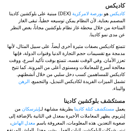
اديكس
اديكس
هو
بورصة لامركزية
(DEX) مبنية على بلوكشين كادينا
لمصمم بعناية. لأن النظام يمكن توسيعه خطياً، تبقى الغاز
لمتاحة من خلال محطة غاز نظام بلوكشين مجاناً، بغض النظر
ن مدى نمو كادينا.
تمتع كاديكس بصفات مثيرة أخرى أيضاً. على سبيل المثال، لأنها
دمجة مع تقسيمات حجم التجارة الدنيا وقنوات الدولة، فإنها
عزز الأمان. وفي الوقت نفسه، تتمتع بوقت تأكيد أسرع، ووقت
عالجة أسرع للمعاملات ومستوى أعلى من المرونة. كما تتيح
اديكس للمساهمين كسب دخل سلبي من خلال أنشطتهم.
شمل الميزات الفريدة لكاديكس التبديل، والتجميع،
الرهن
البناء.
ستكشف بلوكشين كادينا
عمل
مستكشف كتلة كادينا
بطريقة مشابهة لـ
إيثرسكان
من
يثريوم. يظهر المعاملات الأخيرة بمعدل في الثانية بالإضافة إلى
عوبة التعدين. هذه المعلومات، المعروفة باسم
معدل الهاش
،
بني شبكات البلوكشين إثبات العمل. يشير معدل الهاش المرتفع