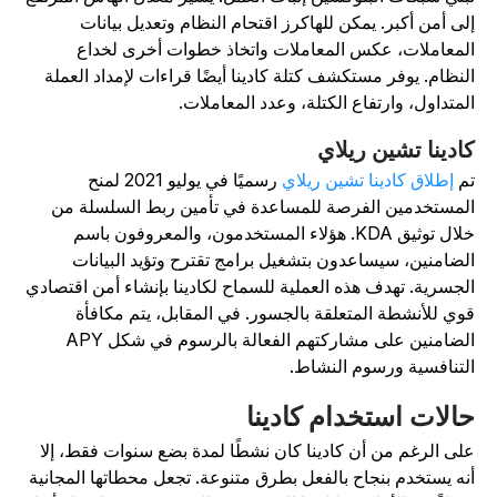
لى أمن أكبر. يمكن للهاكرز اقتحام النظام وتعديل بيانات
لمعاملات، عكس المعاملات واتخاذ خطوات أخرى لخداع
لنظام. يوفر مستكشف كتلة كادينا أيضًا قراءات لإمداد العملة
لمتداول، وارتفاع الكتلة، وعدد المعاملات.
ادينا تشين ريلاي
م
إطلاق كادينا تشين ريلاي
رسميًا في يوليو 2021 لمنح
لمستخدمين الفرصة للمساعدة في تأمين ربط السلسلة من
لال توثيق KDA.
هؤلاء المستخدمون، والمعروفون باسم
لضامنين، سيساعدون بتشغيل برامج تقترح وتؤيد البيانات
لجسرية. تهدف هذه العملية للسماح لكادينا بإنشاء أمن اقتصادي
وي للأنشطة المتعلقة بالجسور. في المقابل، يتم مكافأة
الضامنين على مشاركتهم الفعالة بالرسوم في شكل APY
لتنافسية ورسوم النشاط.
الات استخدام كادينا
لى الرغم من أن كادينا كان نشطًا لمدة بضع سنوات فقط، إلا
نه يستخدم بنجاح بالفعل بطرق متنوعة. تجعل محطاتها المجانية