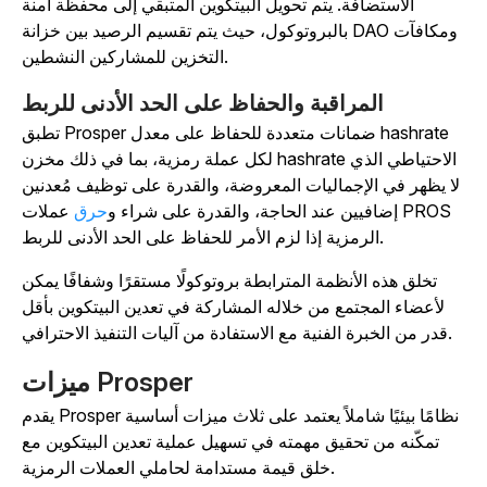
الاستضافة. يتم تحويل البيتكوين المتبقي إلى محفظة آمنة
بالبروتوكول، حيث يتم تقسيم الرصيد بين خزانة DAO ومكافآت
التخزين للمشاركين النشطين.
المراقبة والحفاظ على الحد الأدنى للربط
تطبق Prosper ضمانات متعددة للحفاظ على معدل hashrate
لكل عملة رمزية، بما في ذلك مخزن hashrate الاحتياطي الذي
لا يظهر في الإجماليات المعروضة، والقدرة على توظيف مُعدنين
إضافيين عند الحاجة، والقدرة على شراء و
حرق
عملات PROS
الرمزية إذا لزم الأمر للحفاظ على الحد الأدنى للربط.
تخلق هذه الأنظمة المترابطة بروتوكولًا مستقرًا وشفافًا يمكن
لأعضاء المجتمع من خلاله المشاركة في تعدين البيتكوين بأقل
قدر من الخبرة الفنية مع الاستفادة من آليات التنفيذ الاحترافي.
ميزات Prosper
يقدم Prosper نظامًا بيئيًا شاملاً يعتمد على ثلاث ميزات أساسية
تمكّنه من تحقيق مهمته في تسهيل عملية تعدين البيتكوين مع
خلق قيمة مستدامة لحاملي العملات الرمزية.