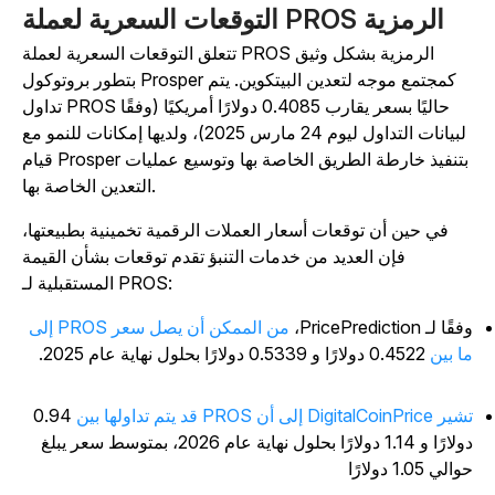
التوقعات السعرية لعملة PROS الرمزية
تتعلق التوقعات السعرية لعملة PROS الرمزية بشكل وثيق
بتطور بروتوكول Prosper كمجتمع موجه لتعدين البيتكوين. يتم
تداول PROS حاليًا بسعر يقارب 0.4085 دولارًا أمريكيًا (وفقًا
لبيانات التداول ليوم 24 مارس 2025)، ولديها إمكانات للنمو مع
قيام Prosper بتنفيذ خارطة الطريق الخاصة بها وتوسيع عمليات
التعدين الخاصة بها.
في حين أن توقعات أسعار العملات الرقمية تخمينية بطبيعتها،
فإن العديد من خدمات التنبؤ تقدم توقعات بشأن القيمة
المستقبلية لـ PROS:
ًا لـ PricePrediction،
من الممكن أن يصل سعر PROS إلى
ا بين
0.4522 دولارًا و 0.5339 دولارًا بحلول نهاية عام 2025.
DigitalCoinPric إلى أن PROS قد يتم تداولها بين
0.94
دولارًا و 1.14 دولارًا بحلول نهاية عام 2026، بمتوسط ​​سعر يبلغ
الي 1.05 دولارًا