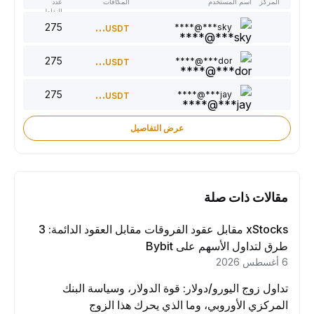
المركز
اسم المستخدم
المكافآت
عدد
النقاط
275
300
sky***@****
USDT
275
220
dor***@****
USDT
275
150
jay***@****
USDT
عرض التفاصيل
مقالات ذات صلة
xStocks مقابل عقود الفروقات مقابل العقود الدائمة: 3
طرق لتداول الأسهم على Bybit
6 أغسطس 2026
تداول زوج اليورو/دولار: قوة الدولار، وسياسة البنك
المركزي الأوروبي، وما الذي يحرك هذا الزوج