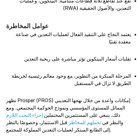
قع عند تقاطع ثلاثة قطاعات متنامية: البيتكوين، وعمليات
لتعدين، والأصول الحقيقية (RWA)
عوامل المخاطرة
عتمد النجاح على التنفيذ الفعال لعمليات التعدين في صناعة
عقدة تقنيًا
قلبات أسعار البيتكوين تؤثر مباشرة على ربحية التعدين
لمرحلة المبكرة من التطوير، مع وجود معالم رئيسية لخريطة
لطريق لا تزال في المستقبل
تظهر Prosper (PROS) إمكانات واعدة من خلال نهجها التعديني
المماثل للمستوى المؤسسي ونموذج الحوكمة المجتمعي. ومع
ذلك، ينبغي على المستثمرين المحتملين
إجراء البحث اللازم
والنظر في
تحملهم للمخاطر
قبل الاستثمار، وخصوصًا بالنظر
إلى الطابع المبتكر لعمليات التعدين المملوكة للمجتمع.