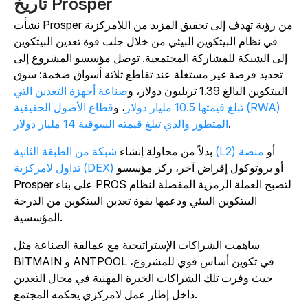
تاريخ Prosper
نشأت Prosper من رؤية تهدف إلى تحقيق المزيد من اللامركزية
في نظام البيتكوين البيئي من خلال جلب قوة تعدين البيتكوين
إلى الشبكة للمشاركة المجتمعية. توصل مؤسسو المشروع إلى
تحديد فرصة غير مستغلة عند تقاطع ثلاثة أسواق ضخمة: سوق
البيتكوين البالغ 1.39 تريليون دولار، و
صناعة أجهزة التعدين التي
تبلغ قيمتها 10.5 مليار دولار
، و
قطاع الأصول الحقيقية (RWA)
.
المتطور والذي تبلغ قيمته السوقية 14 مليار دولار
أو
منصة
شبكة من الطبقة الثانية (L2)
بدلاً من محاولة إنشاء
أو بروتوكول إقراض آخر، ركز مؤسسو
تداول لامركزية (DEX)
Prosper على بناء PROS لتصبح العملة الرمزية المفضلة لنظام
البيتكوين البيئي ودعمها بقوة تعدين البيتكوين من الدرجة
المؤسسية.
ساهمت الشراكات الإستراتيجية مع عمالقة الصناعة مثل
BITMAIN و ANTPOOL في تكوين أساس قوي للمشروع،
حيث وفرت تلك الشراكات الخبرة المهنية في مجال التعدين
داخل إطار عمل لامركزي يحكمه المجتمع.