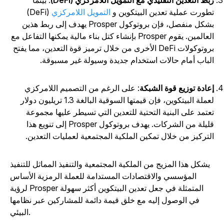
بط التعدين التقليدي مع التمويل اللامركزي (DeFi)
: بينما
طورت عملية تعدين البيتكوين و
التمويل اللامركزي
(DeFi)
بشكل منفصل، فإن بروتوكول Prosper يهدف إلى ربط هذين
العالمين. يقوم Prosper بإنشاء كتل بناء مالية يمكنها التفاعل مع
بروتوكولات DeFi الأخرى من خلال ترميز قوة التعدين، مما يفتح
لباب أمام حالات استخدام جديدة وسيولة غير مسبوقة.
عادة توزيع قوة الشبكة
: على الرغم من التصميم اللامركزي
لعملة البيتكوين، فإن قيمتها السوقية البالغة 1.3 تريليون دولار
عتمد على البنية التحتية للتعدين التي تسيطر عليها مجموعة
قليلة من الشركات. يهدف بروتوكول Prosper إلى تنويع هذا
لتركيز من خلال تمكين الملكية المجتمعية لعمليات التعدين.
يشكل هذا المزيج من الملكية المجتمعية والتنفيذ المماثل للتنفيذ
المؤسسي والاقتصادات المستدامة للعملة الرمزية الأساس
لرؤية Prosper المتمثلة في جعل تعدين البيتكوين أكثر سهولة
في الوصول إليه مع خلق قيمة دائمة للمشاركين عبر نظامها
البيئي.