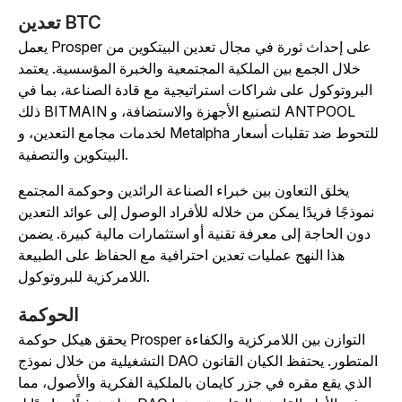
تعدين BTC
يعمل Prosper على إحداث ثورة في مجال تعدين البيتكوين من
خلال الجمع بين الملكية المجتمعية والخبرة المؤسسية. يعتمد
البروتوكول على شراكات استراتيجية مع قادة الصناعة، بما في
ذلك BITMAIN لتصنيع الأجهزة والاستضافة، و ANTPOOL
لخدمات مجامع التعدين، و Metalpha للتحوط ضد تقلبات أسعار
البيتكوين والتصفية.
يخلق التعاون بين خبراء الصناعة الرائدين وحوكمة المجتمع
نموذجًا فريدًا يمكن من خلاله للأفراد الوصول إلى عوائد التعدين
دون الحاجة إلى معرفة تقنية أو استثمارات مالية كبيرة. يضمن
هذا النهج عمليات تعدين احترافية مع الحفاظ على الطبيعة
اللامركزية للبروتوكول.
الحوكمة
يحقق هيكل حوكمة Prosper التوازن بين اللامركزية والكفاءة
التشغيلية من خلال نموذج DAO المتطور. يحتفظ الكيان القانون
الذي يقع مقره في جزر كايمان بالملكية الفكرية والأصول، مما