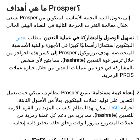
ما هي أهداف Prosper؟
تسعى Prosper إلى تحويل البنية التحتية الأساسية لبيتكوين من
خلال معالجة الثغرات الحرجة التالية في النظام البيئي الحالي.
سهيل الوصول والمشاركة في عملية التعدين
: يتطلب
تعدين
لبيتكوين استثمارًا رأسماليًا كبيرًا في الأجهزة والبنية الأساسية
المتخصصة. يهدف بروتوكول Prosper إلى كسر هذه الحواجز من
خلال ترميز قوة التعدين (hashrate)، مما يتيح لأي شخص
المشاركة في جزء من عمليات التعدين من خلال حيازة عملات
PR الرمزية.
نشاء قيمة مستدامة
: يتمتع Prosper بنظام ديناميكي حيث يعمل
لتعدين على توليد عملات البيتكوين، بدلاً من الأصول الثابتة،
خزانة
DAO
. يمكن لهذا النظام اكتساب المزيد من القوة اللازمة
للتعدين (hashrate)، مما يزيد من دعم كل عملة رمزية من
ملات المشروع بمرور الوقت وخلق حلقة تحفيز ذاتية إيجابية.