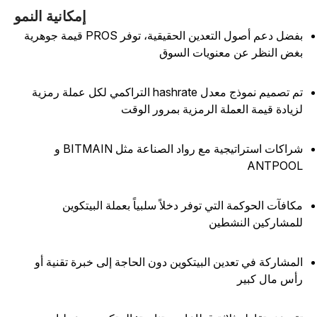
إمكانية النمو
بفضل دعم أصول التعدين الحقيقية، توفر PROS قيمة جوهرية
غض النظر عن معنويات السوق
تم تصميم نموذج معدل hashrate التراكمي لكل عملة رمزية
زيادة قيمة العملة الرمزية بمرور الوقت
شراكات استراتيجية مع رواد الصناعة مثل BITMAIN و
ANTPOO
كافآت الحوكمة التي توفر دخلاً سلبياً بعملة البيتكوين
لمشاركين النشطين
لمشاركة في تعدين البيتكوين دون الحاجة إلى خبرة تقنية أو
أس مال كبير