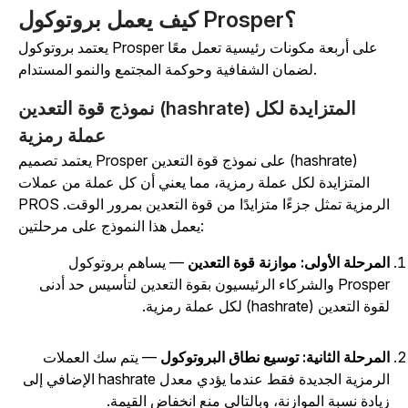
كيف يعمل بروتوكول Prosper؟
يعتمد بروتوكول Prosper على أربعة مكونات رئيسية تعمل معًا
لضمان الشفافية وحوكمة المجتمع والنمو المستدام.
نموذج قوة التعدين (hashrate) المتزايدة لكل
عملة رمزية
يعتمد تصميم Prosper على نموذج قوة التعدين (hashrate)
المتزايدة لكل عملة رمزية، مما يعني أن كل عملة من عملات
PROS الرمزية تمثل جزءًا متزايدًا من قوة التعدين بمرور الوقت.
يعمل هذا النموذج على مرحلتين:
لمرحلة الأولى: موازنة قوة التعدين
— يساهم بروتوكول
Prosper والشركاء الرئيسيون بقوة التعدين لتأسيس حد أدنى
وة التعدين (hashrate) لكل عملة رمزية.
لمرحلة الثانية: توسيع نطاق البروتوكول
— يتم سك العملات
الرمزية الجديدة فقط عندما يؤدي معدل hashrate الإضافي إلى
يادة نسبة الموازنة، وبالتالي منع انخفاض القيمة.