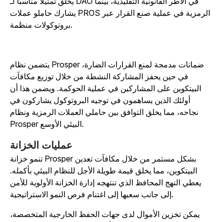
يخلق تمثيلًا مناسبًا لـ DAO في الأطر القانونية التقليدية، بينما
يشارك حاملو عملات PROS الرمزية في عملية صنع القرار عبر
بروتوكولات منظمة.
يتضمن نظام Prosper ضمانات مدمجة لمنع القرارات الضارة،
في حين يحفز المشاركة النشطة من خلال توزيع مكافآت
البيتكوين على المشاركين في عملية الحوكمة. ويضمن هذا أن
أولئك الذين يساهمون في توجيه البروتوكول يشاركون في
نجاحه، مما يخلق التوافق بين حاملي العملات الرمزية ونظام
Prosper البيئي الأوسع.
عمليات الخزانة
تنمو خزانة Prosper بشكل مستمر من خلال مكافآت تعدين
البيتكوين، مما يخلق قيمة طويلة الأجل للنظام البيئي بأكمله.
يعطي النهج المحافظ الذي تنتهجه إدارة الخزانة الأولوية للأمن
إلى جانب سعيها إلى اغتنام فرص النمو الاستراتيجية.
يمكن تخزين الأموال لدى جهات الحفظ الخارجية المتخصصة،