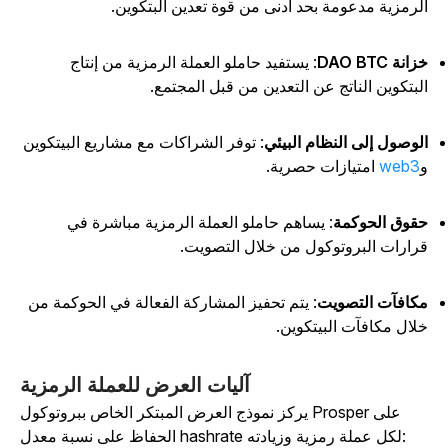
لرمزية مدعومة بحد أدنى من قوة تعدين البتكوين.
انة DAO BTC
: يستفيد حاملو العملة الرمزية من إنتاج
لبتكوين الناتج عن التعدين من قبل المجتمع.
لوصول إلى النظام البيئي
: توفر الشراكات مع مشاريع البيتكوين
web3
امتيازات حصرية.
قوق الحوكمة
: يساهم حاملو العملة الرمزية مباشرة في
رارات البروتوكول من خلال التصويت.
كافآت التصويت
: يتم تحفيز المشاركة الفعالة في الحوكمة من
لال مكافآت البيتكوين.
آليات العرض للعملة الرمزية
يركز نموذج العرض المبتكر الخاص ببروتوكول Prosper على
الحفاظ على نسبة معدل hashrate لكل عملة رمزية وزيادته: