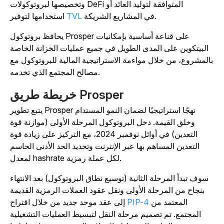
وتخصيصها لبروتوكولات DeFi المتوافقة لتوليد العائد أو
في المشاريع الشريكة.
TVL
استخدامها لتوفير
يحافظ بروتوكول Prosper على قناعة أساسية بإمكانيات
البيتكوين على المدى الطويل في جميع عمليات الخزانة الخاصة
المشروع، من خلال مواءمة الاستراتيجية المالية للبروتوكول مع
مصالح المجتمع الذي تخدمه.
خريطة طريق Prosper
يتبع تطوير Prosper نهجًا استراتيجيًا لضمان النمو المستدام
وخلق القيمة. دخل البروتوكول المرحلة الأولى (موازنة قوة
التعدين) في أوائل نوفمبر 2024، مع التركيز على زيادة قوة
التعدين المساهم بها عبر الإنترنت وتحديد الحد الأدنى الحاسم
لمعدل hashrate لكل عملة رمزية.
سوف تبدأ المرحلة الثانية (توسيع نطاق البروتوكول) بعد الانتهاء
بنجاح من المرحلة الأولى ونقل عقود العملات الرمزية القديمة
المعتمد من
PIP-4
إلى عقد موحد جديد من خلال اقتراح
المجتمع. تم تصميم مرحلة النقل لتبسيط العمليات التشغيلية