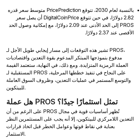
بالنسبة لعام 2030، تتوقع PricePrediction متوسط سعر قدره
2.82 دولارًا، في حين تتوقع DigitalCoinPrice أن يصل سعر
PROS إلى الحد الأدنى عند 2.09 دولارًا، مع إمكانية وصول الحد
أقصى عند 2.37 دولارًا.
تشير هذه التوقعات إلى مسار إيجابي طويل الأجل لـ PROS،
مدفوع بنموذجها المبتكر المدعوم بقوة التعدين واقتصاديات
العملة الرمزية المتزايدة. ومع ذلك، في النهاية، ستعتمد القيمة
المستقبلية لـ PROS على النجاح في تنفيذ خططها المرحلية،
والتوسع المستمر في عمليات التعدين، وظروف السوق العاملة
للبيتكوين.
هل عملة PROS تمثل استثمارًا جيدًا؟
على الرغم من أن PROS تُظهر أساسيات قوية في مجال
لتعدين اللامركزي للبيتكوين، إلا أنه يجب على المستثمرين النظر
بعناية في نقاط قوتها وعوامل الخطر قبل اتخاذ قرارات
الاستثمار.