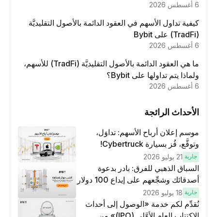
6 أغسطس 2026
كيفية تداول الأسهم في العقود الدائمة بالأصول التقليديَّة
(TradFi) على Bybit
6 أغسطس 2026
ما هي العقود الدائمة بالأصول التقليديَّة (TradFi) للأسهم،
ولماذا يتم تداولها على Bybit؟
6 أغسطس 2026
الأحداث الرائجة
موسم إعلان أرباح الأسهم: تداوَل،
وتوقَّع، فُز بسيارة Cybertruck!
جارية
21 يوليو 2026
السباق الذهبي للفرق: بادر بدعوة
أصدقائك وشجِّعهم على إيداع 100 دولار
وتنفيذ عمليات تداوُل بقيمة 10 دولار
جارية
18 يوليو 2026
لكسَب مكافآت مُضاعَفة
نُقدِّم لكم خدمة «الوصول إلى أحداث
الاكتتاب العام الأوَّلي (IPO)» من