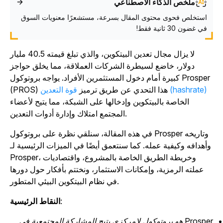
ملخّص الذكاء الاصطناعي
استخلص فحوى محتوى المقال بسرعة، مستشعرًا معنويات السوق
في غضون 30 ثانية فقط!
لا يزال مجال تعدين البيتكوين، والذي تبلغ قيمته 40.5 مليار
دولار، خاضع لسيطرة الشركات العملاقة، مما يخلق حواجز
كبيرة أمام دخول المستثمرين الأفراد. يواجه بروتوكول Prosper
قوة التعدين (hashrate)
(PROS) هذا التحدي عن طريق ترميز
الخاصة بالبيتكوين وإدخالها على الشبكة، مما يتيح لأعضاء
المجتمع امتلاك وإدارة أدوات التعدين.
في هذه المقالة، سنلقي نظرة على بروتوكول Prosper وتاريخه
وأهدافه وكيفية عمله. كما سنتعمق أيضًا في الميزات الرئيسية لـ
Prosper، وخريطة الطريق الخاصة بالمشروع، واقتصاديات
عملته الرمزية، وإمكانات الاستثمار، ونختتم بأفكار حول دورها
في نظام البيتكوين البيئي المتطور.
:
النقاط الرئيسية
Prosper هو بروتوكول لامركزي يتيح المشاركة المجتمعية في