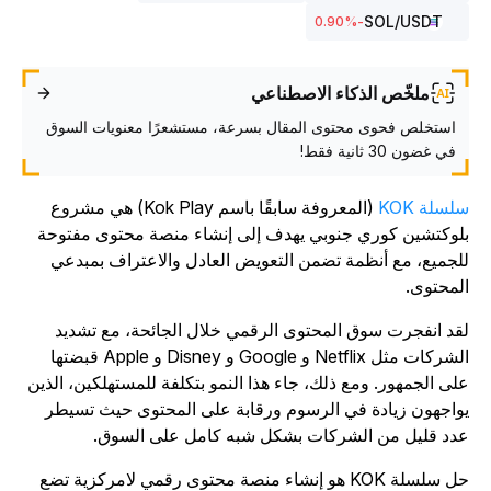
SOL
/USDT
%
-0.90
ملخّص الذكاء الاصطناعي
استخلص فحوى محتوى المقال بسرعة، مستشعرًا معنويات السوق
في غضون 30 ثانية فقط!
لسلة KOK
(المعروفة سابقًا باسم Kok Play) هي مشروع
لوكتشين كوري جنوبي يهدف إلى إنشاء منصة محتوى مفتوحة
لجميع، مع أنظمة تضمن التعويض العادل والاعتراف بمبدعي
لمحتوى.
قد انفجرت سوق المحتوى الرقمي خلال الجائحة، مع تشديد
الشركات مثل Netflix و Google و Disney و Apple قبضتها
لى الجمهور. ومع ذلك، جاء هذا النمو بتكلفة للمستهلكين، الذين
واجهون زيادة في الرسوم ورقابة على المحتوى حيث تسيطر
دد قليل من الشركات بشكل شبه كامل على السوق.
حل سلسلة KOK هو إنشاء منصة محتوى رقمي لامركزية تضع