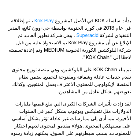
أت سلسلة KOK في الأصل كمشروع
Kok Play
، تم إطلاقه
في عام 2018 في كوريا الجنوبية بواسطة جي-وون كانغ، المدير
لتنفيذي لشركة
Superacid
، وهي شركة تطوير ألعاب. تم
الإبلاغ عن أن مشروع Kok Play تم الاستحواذ عليه من قبل
شركة البلوكشين الكورية الجنوبية MEDIUM وتم إعادة تسميته
حقًا إلى "KOK Chain".
تم بناء KOK Chain على البلوكشين، وهي منصة توزيع محتوى
قدم خدمات عادلة وشفافة ومفتوحة للجميع. يضمن نظام
لمنصة الإيكولوجي للمحتوى الاعتراف بعمل المنتجين، وكذلك
عويضهم بشكل عادل من المشاهدين.
قد زادت تأثيرات الشركات الكبرى التي تبلغ قيمتها مليارات
لدولارات مثل نتفليكس ويوتيوب بشكل كبير في السنوات
لأخيرة، مما أدى إلى ممارسات غير عادلة تؤثر بشكل أساسي
لى مستهلكي المحتوى. هؤلاء مقدمو المحتوى لديهم احتكار
لمعلومات. بسبب سيطرتهم على السوق، يمكنهم زيادة رسوم