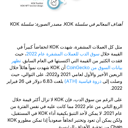
داف المعالم في سلسلة KOK. مصدر الصورة: سلسلة KOK
مثل كل العملات المشفرة، شهدت KOK انخفاضاً كبيراً في
لقيمة خلال
سوق الدب للعملات المشفرة عام 2022
، حيث
قدت الكثير من القيمة التي اكتسبتها في العام السابق.
تظهر
يانات السوق من CoinGecko
أن KOK شهدت نمواً هائلاً خلال
الربعين الأخير والأول لعامي 2021 و2022، على التوالي، حيث
صلت إلى
ذروة قياسية (ATH)
بلغت 6.83 دولار في 26 فبراير
2022
على الرغم من سوق الدب، فإن KOK لا تزال أكثر قيمة خلال
الربع الثاني من عام 2022 مما كانت عليه في نفس الفترة من
عام 2021. لا يمكن لأحد التنبؤ بكيفية أداء KOK في المستقبل،
ولكن يمكن أن تعود وتختبر اتجاهاً صعودياً إذا تمكن مطورو KOK
C من تحقيق الأهداف الرئيسية.