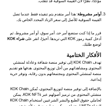
ؤكدًا، نظرًا لأن القيمة السوقية قد تتقلب.
وامر مشروطة
: هذا أمر متقدم يتم تنفيذه فقط عندما تصل
لقيمة السوقية للأصل إلى سعر الزناد المحدد الخاص بك.
رر ما إذا كنت ستضع أمر حد، أمر سوق، أو أمر مشروط، ثم
خل كمية رموز KOK التي تريدها. أخيرًا، انقر على
شراء KOK
وضع طلبك.
لأفكار الختامية
تهدف KOK Chain إلى توفير منصة شفافة وعادلة لمنشئي
لمحتوى ومشاهداتهم من أجل توزيع المحتوى. هدفها هو تقديم
نصة لمنشئي المحتوى ومجتمعاتهم بدون رقابة، وتوفر حرية
بداعية.
بالإضافة إلى توفير منصة لتوزيع المحتوى، تُمكن KOK Chain
منشئي المحتوى من ترميز أصولهم عبر KOK NFTs. يمكن
لحاملي حقوق الطبع والنشر الشرعيين استخدام KOK Chain
ء NFTs لمحتواهم يمكن بيعها بدون قيود لأي شخص.