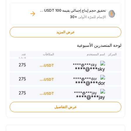
تحقيق حجم إيداع إجمالي بقيمة 100 USDT فأكثر
الإتمام للمرّة الأولى
+30
عرض المزيد
لوحة المتصدرين الأسبوعية
المركز
اسم المستخدم
المكافآت
عدد
النقاط
275
300
sky***@****
USDT
275
220
dor***@****
USDT
275
150
jay***@****
USDT
عرض التفاصيل