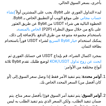
أخرى، بسعر السوق الحالي.
دء التداول الفوري على Bybit، يجب على المشترين أولاً
إنشاء
ساب مجاني
على موقع الويب أو التطبيق الخاص بـ Bybit.
الخطوة التالية هي شراء USDT من Bybit عن طريق العثور
لى بائع من خلال سوق النظراء (P2P)
الخاص بالمنصة
،
استخدام مجموعة متنوعة من طرق الدفع. بالإضافة إلى ذلك،
مكنك استخدام
خيار Bybit السريع
لشراء USDT فوراً باستخدام
طاقة ائتمان.
جرد اكتمال الشراء، قم بإيداع USDT في حسابك الفوري ثم
بحث عن زوج تداول KOK/USDT
لوضع طلبك. تقدم Bybit ثلاثة
نواع مختلفة من الأوامر
:
وامر محددة
: يتم تنفيذ الأمر فقط إذا وصل سعر السوق إلى (أو
ان أفضل من) السعر المحدد الخاص بك.
وامر السوق
: يتم تنفيذ أمر السوق فورًا بأفضل سعر متاح. يتم
مان تنفيذ الطلب، ولكن السعر الذي يتم تنفيذ الطلب به ليس