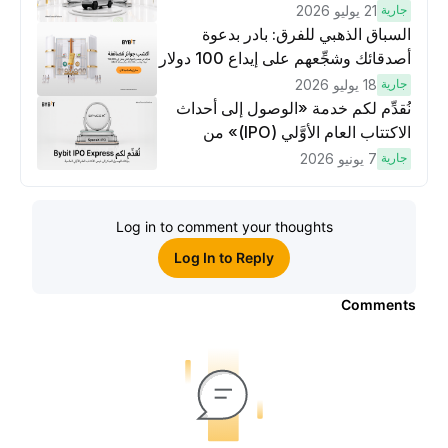
جارية
21 يوليو 2026
السباق الذهبي للفرق: بادر بدعوة
أصدقائك وشجِّعهم على إيداع 100 دولار
وتنفيذ عمليات تداوُل بقيمة 10 دولار
جارية
18 يوليو 2026
لكسَب مكافآت مُضاعَفة
نُقدِّم لكم خدمة «الوصول إلى أحداث
الاكتتاب العام الأوَّلي (IPO)» من
Bybit، بوابتك للوصول المبكر إلى فرص
جارية
7 يونيو 2026
الاكتتاب العام الأوَّلي العالمية
Log in to comment your thoughts
Log In to Reply
Comments