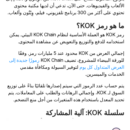
لألعاب والفيديوهات. حتى الآن، تدعي أن لديها مكتبة محتوى
توي على أكثر من 300 برنامج تلفزيوني، فيلم، وِبْتُون وألعاب.
ا هو رمز KOK؟
رمز KOK هو العملة الأساسية لنظام KOK Chain البيئي. يمكن
ستخدامه للدفع والتوزيع والتعويض عن مشاهدة المحتوى.
إجمالي العرض من KOK محدود عند 5 مليارات رمز. وفقًا
لورقة البيضاء للمشروع، تضيف KOK Chain
رموزًا جديدة إلى
لعرض المتداول كل يوم
لتوفير السيولة ومكافأة مقدمي
لخدمات والميسرين.
تم حساب عدد الرموز التي سيتم إصدارها تلقائيًا بناءً على توزيع
السوق لـ KOK، وإجمالي الرهانات والطلب على المعاملات. يتم
حديد المعدل باستخدام هذه المتغيرات من أجل منع التضخم.
سلة KOK: آلية المشاركة