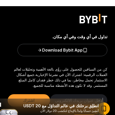
تداول في أي وقت وفي أي مكان.
Download Bybit App
كن من السباقين للحصول على رؤًى بالغة الأهمية وتحليلات لعالم
العملات الرقمية: اشترك الآن في نشرتنا الإخبارية.
جميع أشكال
الاستثمار تحمل مخاطر، بما في ذلك خطر فقدان كامل المبلغ
المستثمر. وقد لا تكون هذه الأنشطة مناسبة للجميع.
اشترك
انطلِق برحلتك في عالم التداوُل مع 20 USDT
اقرأ المقال في تطبيق Bybit
أنشِئ حسابًا وابدَأ بالإيداع لتكسَب 20 دولار الآن