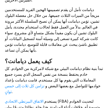
الميزتين الأخريين.
ديامانت تأمل أن يقدم تصميمها الهجين الفريد للمستخدمين
مزيجاً من الميزات الثلاث جميعها. من خلال حل معضلة البلوك
تشين، تؤمن ديامانت أنها يمكن أن تصبح السلسلة الأكثر مرونة
في العالم. بدلاً من العمل فقط لحالات استخدام محددة، يأمل
البلوك تشين أن يكون مفيداً بشكل متساوٍ لأي مشروع. سواء
كانت شركة كبيرة تسعى إلى وسيلة آمنة لتسجيل البيانات، أو
تطبيق ناشئ يبحث عن معاملات قابلة للتوسع، ديامانت تؤمن
بأنها يمكن أن تساعد.
كيف يعمل ديامانت؟
بدأ بنية نظام ديامانت البيئي مع شبكة لامركزية من الخوادم. كل
خادم يحتفظ بنسخة من نفس السجل الذي يسرد جميع
المعاملات التي يقوم بها كل مستخدم. قامت ديامانت بإعداد
خوادمها للتواصل مع بعضها البعض و
تزامن كل ثلاث إلى خمس
.
ثوانٍ
(FBA) لتحديث الخوادم
يستخدم
الاتفاق البيزنطي الاتحادي
وتسوية أي خلافات أثناء المزامنة. هذا يخلق نظامًا متدرجًا يولي