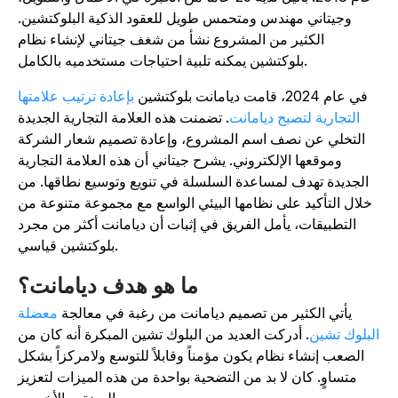
وجيتاني مهندس ومتحمس طويل للعقود الذكية البلوكتشين.
الكثير من المشروع نشأ من شغف جيتاني لإنشاء نظام
بلوكتشين يمكنه تلبية احتياجات مستخدميه بالكامل.
في عام 2024، قامت ديامانت بلوكتشين
بإعادة ترتيب علامتها
التجارية لتصبح ديامانت
. تضمنت هذه العلامة التجارية الجديدة
التخلي عن نصف اسم المشروع، وإعادة تصميم شعار الشركة
وموقعها الإلكتروني. يشرح جيتاني أن هذه العلامة التجارية
الجديدة تهدف لمساعدة السلسلة في تنويع وتوسيع نطاقها. من
خلال التأكيد على نظامها البيئي الواسع مع مجموعة متنوعة من
التطبيقات، يأمل الفريق في إثبات أن ديامانت أكثر من مجرد
بلوكتشين قياسي.
ما هو هدف ديامانت؟
يأتي الكثير من تصميم ديامانت من رغبة في معالجة
معضلة
لبلوك تشين
. أدركت العديد من البلوك تشين المبكرة أنه كان من
الصعب إنشاء نظام يكون مؤمناً وقابلاً للتوسع ولامركزاً بشكل
متساوٍ. كان لا بد من التضحية بواحدة من هذه الميزات لتعزيز