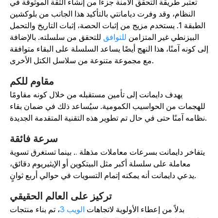
تعتبر طريقة التحقق الآمنة جزءًا من إنشاء الثقة الموثوقة في
النظام، وقد وفرت ديامانتي بالتأكيد هذا الجانب من بلوكشين
الطبقة 1. يستخدم مزيج من إثبات الحصة، إثبات التاريخ والتحمل
البيزنطي غير المتزامن
للتوافق
للتحقق من سلسلته. بالإضافة
لى كونه آمنًا، هذا النهج أيضًا يساعد السلسلة على البقاء متوافقة
مع مجموعة متنوعة من سلاسل الكتل الأخرى.
مقاوم للكم
يهدف دايمانت إلى تأمين مستقبله من خلال كونه مقاومًا
للهجمات من الحواسيب الكمومية. سيُساعد ذلك في ضمان بقاء
في حال تم تطوير هذه التقنية المتقدمة الجديدة.
سرعة فائقة
يتفاخر دايمانت بسرعات معاملات مذهلة
.
. بينما تستغرق تسوية
معاملة على سلسلة أكبر مثل البيتكوين أو الإيثيريوم دقائق،
يدعي دايمانت أنه يمكنه إتمام التسويات في حوالي أربع ثوانٍ.
تركيز على العالم الحقيقي
بدلاً من إعطاء الأولوية لاتجاهات
الويب 3
، تم بناء منتجات