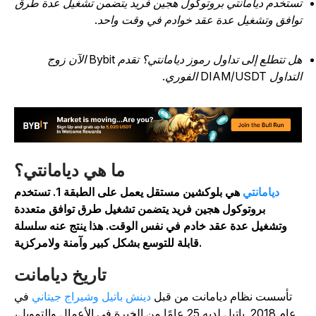
ستخدم ديامانتي بروتوكول هجين فريد يتضمن تشغيل عدة طرق
وافق وتشغيل عدة عقد خوادم في وقت واحد.
هل تتطلع إلى تداول رموز ديامانتي؟ تقدم Bybit الآن زوج
تداول DIAM/USDT الفوري.
ما هي ديامانتي؟
ديامانتي
هي بلوكشين مستقل يعمل على الطبقة 1. تستخدم
بروتوكول هجين فريد يتضمن تشغيل طرق توافق متعددة
وتشغيل عدة عقد خادم في نفس الوقت. هذا ينتج عنه سلسلة
قابلة للتوسع بشكل كبير وآمنة ولامركزية.
تاريخ ديامانت
تأسست نظام ديامانت من قبل
دينش باتيل وشيراج جيتاني
في
عام 2018. باتيل لديه 25 عامًا من الخبرة في الأعمال والتمويل،