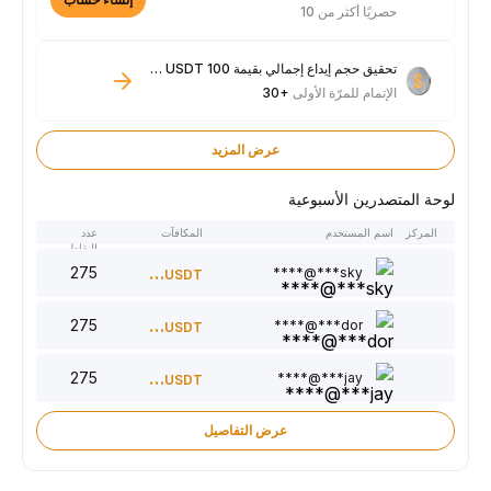
حصريًا أكثر من 10
تحقيق حجم إيداع إجمالي بقيمة 100 USDT فأكثر
الإتمام للمرّة الأولى
+30
عرض المزيد
لوحة المتصدرين الأسبوعية
المركز
اسم المستخدم
المكافآت
عدد
النقاط
275
300
sky***@****
USDT
275
220
dor***@****
USDT
275
150
jay***@****
USDT
عرض التفاصيل