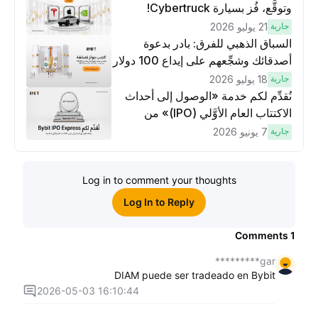
وتوقَّع، فُز بسيارة Cybertruck!
جارية
21 يوليو 2026
السباق الذهبي للفرق: بادر بدعوة
أصدقائك وشجِّعهم على إيداع 100 دولار
وتنفيذ عمليات تداوُل بقيمة 10 دولار
جارية
18 يوليو 2026
لكسَب مكافآت مُضاعَفة
نُقدِّم لكم خدمة «الوصول إلى أحداث
الاكتتاب العام الأوَّلي (IPO)» من
Bybit، بوابتك للوصول المبكر إلى فرص
جارية
7 يونيو 2026
الاكتتاب العام الأوَّلي العالمية
Log in to comment your thoughts
Log In to Reply
Comments
1
gar*********
DIAM puede ser tradeado en Bybit
2026-05-03 16:10:44