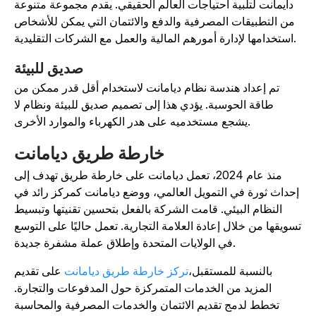
دايمانت لتلبية احتياجات العالم الحقيقي. يقدم مجموعة متنوعة
من التطبيقات المصرفية والدفع والائتمان التي يمكن للأشخاص
استخدامها لإدارة أمورهم المالية والعمل مع الشركات التقليدية.
صديق للبيئة
تم إعداد هندسة نظام ديامانت لاستخدام أقل قدر ممكن من
طاقة الحوسبة. يؤدي هذا إلى تصميم صديق للبيئة ونظام لا
يشجع مستخدميه على هدر الكهرباء والموارد الأخرى.
خارطة طريق ديامانت
منذ عام 2024، تعمل ديامانت على خارطة طريق تهدف إلى
إحداث ثورة في التمويل العالمي، ووضع ديامانت كمركز رائد في
النظام البيئي. قامت الشركة بالفعل بتحسين تقنيتها وتبسيط
سويقها من خلال إعادة العلامة التجارية. تعمل حاليًا على التوسع
في الولايات المتحدة وإطلاق عملة مشفرة جديدة.
بالنسبة للمستقبل،
تركز خارطة طريق ديامانت
على تقديم
المزيد من الخدمات المتمركزة حول المدفوعات والتجارة.
تخطط لدمج تقديم الائتمان والخدمات المصرفية والمحاسبة