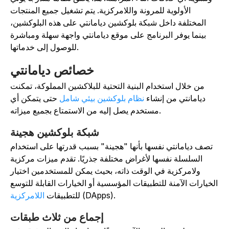
الأولوية للمرونة واللامركزية. يتم تشغيل جميع المنتجات
المختلفة داخل شبكة بلوكشين ديامانتي على هذه البلوكشين،
بينما يوفر البرنامج على موقع ديامانتي واجهة سهلة ومباشرة
للوصول إلى خدماتها.
خصائص ديامانتي
من خلال استخدام البنية التحتية للبلاكشين المملوكة، تمكنت
ديامانتي من إنشاء
نظام بلوكشين بيئي شامل
حتى يتمكن أي
مستخدم يصل إليه من الاستمتاع بجميع ميزاته.
شبكة بلوكشين هجينة
تصف ديامانتي نفسها بأنها "هجينة" بسبب قدرتها على استخدام
السلسلة نفسها لأغراض مختلفة جذريًا. تقدم ميزات مركزية
ولامركزية في الوقت ذاته، بحيث يمكن للمستخدمين اختيار
لخيارات الآمنة للتطبيقات المؤسسية أو الخيارات القابلة للتوسع
(DApps).
للتطبيقات
اللامركزية
إجماع من ثلاث طبقات