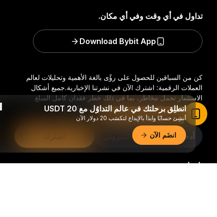
تداول في أي وقت وفي أي مكان.
Download Bybit App
كن من السباقين للحصول على رؤًى بالغة الأهمية وتحليلات لعالم
العملات الرقمية: اشترك الآن في نشرتنا الإخبارية.
جميع أشكال
الاستثمار تحمل مخاطر، بما في ذلك خطر فقدان كامل المبلغ
انطلِق برحلتك في عالم التداوُل مع 20 USDT
المستثمر. وقد لا تكون هذه الأنشطة مناسبة للجميع.
اقرأ المقال في تطبيق Bybit
أنشِئ حسابًا وابدَأ بالإيداع لتكسَب 20 دولار الآن
انضَم الآن
اشترك
تابعنا:
ملخّص تفصيليّ