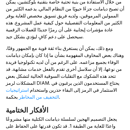
من خلال الاستفادة من بنية تحتية خاصة بتقنية بلوكتشين، يمكن
ن تصبح ديامانت جزءًا حيويًا من النظام المالي. يدعمه الكثير من
الممولين المرموقين، ولديه فريق تسويق مخصص للغاية يوفر
الكثير من المعلومات التفصيلية حول كيفية عمل المشروع. هذه
عادة مؤشرات إيجابية على أن رمزًا جديدًا للعملات الرقمية
سيحصل على دعم كافٍ ليؤدي بشكل جيد.
ومع ذلك، يمكن أن يستغرق بناء ثقة قوية مع الجمهور وقتًا،
هناك بعض المخاوف المفهومة بشأن ما إذا كان بإمكان ديامانت
الوفاء بجميع مزاعمه. على الرغم من أن لديه تكنولوجيا فريدة
من نوعها، إلا أن سلاسل أخرى تقدم بالفعل خدمات مشابهة. قد
تتحد هذه الشكوك مع التقلبات السوقية الحالية لتشكل بعض
المشكلات لرمز DIAM. يحتاج المستخدمون الذين يرغبون في
الاستثمار في الرمز إلى البقاء حذرين واستخدام
استراتيجيات
بحكمة.
التخفيف من المخاطر
الأفكار الختامية
يجعل التصميم الهجين لسلسلة ديامانت الكتلية منها مشروعًا
واعدًا للغاية من الطبقة 1. قد تكون قدرتها على الحفاظ على