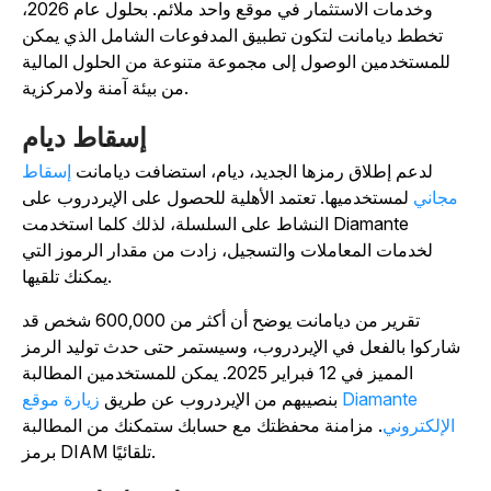
وخدمات الاستثمار في موقع واحد ملائم. بحلول عام 2026،
تخطط ديامانت لتكون تطبيق المدفوعات الشامل الذي يمكن
للمستخدمين الوصول إلى مجموعة متنوعة من الحلول المالية
من بيئة آمنة ولامركزية.
إسقاط ديام
لدعم إطلاق رمزها الجديد، ديام، استضافت ديامانت
إسقاط
مجاني
لمستخدميها. تعتمد الأهلية للحصول على الإيردروب على
النشاط على السلسلة، لذلك كلما استخدمت Diamante
لخدمات المعاملات والتسجيل، زادت من مقدار الرموز التي
يمكنك تلقيها.
تقرير من ديامانت يوضح أن أكثر من 600,000 شخص قد
شاركوا بالفعل في الإيردروب، وسيستمر حتى حدث توليد الرمز
المميز في 12 فبراير 2025. يمكن للمستخدمين المطالبة
بنصيبهم من الإيردروب عن طريق
زيارة موقع Diamante
الإلكتروني
. مزامنة محفظتك مع حسابك ستمكنك من المطالبة
برمز DIAM تلقائيًا.