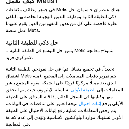
كيف تعمل Metis؟
في جوهر وظائف وكفاءات Metis هناك عنصران حاسمان: حل
ذكي للطبقة الثانية ووظيفة التدوير الهجينة الخاصة بها. لنلقي
نظرة فاحصة على كل من هذين المفهومين الذين يقوم عليهما
عمل منصة Metis.
حل ذكي للطبقة الثانية
يتميز حل التوسع في الطبقة الثانية لـ Metis بنموذج معالجة
لامركزي فريد.
في حل نموذجي للطبقة الثانية (تحديداً، في تجميع متفائل تم
اشتقاق Metis منه)، يتم تمرير دفعات المعاملات إلى المجمع
الذي يعد ممثلًا مركزيًا فرديًا على الشبكة. يقوم المجمع بنشر
لمعاملات إلى
الطبقة الأولى
، سلسلة الإيثريوم، حيث يتم التحقق
منها وكتابتها في السجل الدائم. إذا قام المدقق على الطبقة
لأولى برفع
إثبات احتيال
نتيجة العثور على تناقضات في البيانات،
يتم رفض المعاملات. عملية رفع إثباتات الاحتيال على الطبقة
لأولى تستهلك موارد البلوكشين الأساسية وتؤدي إلى عدم كفاءة
في المعالجة.