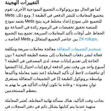
التغييرات الهجينة
كما هو الحال مع بروتوكولات التجميع النموذجية الأخرى، تقوم
Metis بتجميع المعاملات للنشر الدفعي في الطبقة 1. ومع ذلك،
يعتمد نموذج Metis للتجميع على نموذج إعداد مختلط فريد يتيح
للمنصة تحقيق تخفيضات في الرسوم رائدة في الصناعة مع
الحفاظ على أوقات تأكيد المعاملات السريعة. تجمع بنية التجميع
.
ZK-rollups
الخاصة بـ Metis بين عناصر التجميع المتفائل و
تستخدم التجميعات المتفائلة
معالجة معاملات سريعة وبتكلفة
فعالة لنشر دفعات المعاملات إلى منصة الطبقة التحتية 1 دون
الحاجة إلى تقديم إثباتات صحة. لدى المصدقين في الطبقة 1
أسبوع واحد من وقت نشر الدفعة لرفع إثبات احتيال إذا اكتشفوا
أي تناقضات. لاحظ أن تأكيد المعاملة (عند تنفيذ معاملة وتأكيدها
بواسطة بروتوكول الطبقة 2) في التجميعات المتفائلة يستغرق
ثوانٍ معدودة - وعادة ما تكون أوقات التأكيد هي ما يهتم به
معظم المستخدمين.
بجانب وقت التأكيد، هناك مسألة
نهائية المعاملة
. تُعتبر المعاملة
منتهية عندما يتم كتابتها بشكل دائم في دفتر السجلات في