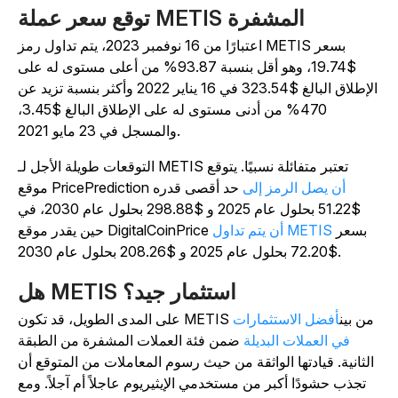
توقع سعر عملة METIS المشفرة
اعتبارًا من 16 نوفمبر 2023، يتم تداول رمز METIS بسعر
$19.74، وهو أقل بنسبة 93.87% من أعلى مستوى له على
الإطلاق البالغ $323.54 في 16 يناير 2022 وأكثر بنسبة تزيد عن
470% من أدنى مستوى له على الإطلاق البالغ $3.45،
والمسجل في 23 مايو 2021.
التوقعات طويلة الأجل لـ METIS تعتبر متفائلة نسبيًا. يتوقع
أن يصل الرمز إلى
حد أقصى قدره
موقع PricePrediction
$51.22 بحلول عام 2025 و $298.88 بحلول عام 2030، في
بسعر
أن يتم تداول METIS
حين يقدر موقع DigitalCoinPrice
$72.20 بحلول عام 2025 و $208.26 بحلول عام 2030.
هل METIS استثمار جيد؟
على المدى الطويل، قد تكون METIS من بين
أفضل الاستثمارات
في العملات البديلة
ضمن فئة العملات المشفرة من الطبقة
الثانية. قيادتها الواثقة من حيث رسوم المعاملات من المتوقع أن
تجذب حشودًا أكبر من مستخدمي الإيثيريوم عاجلاً أم آجلاً. ومع