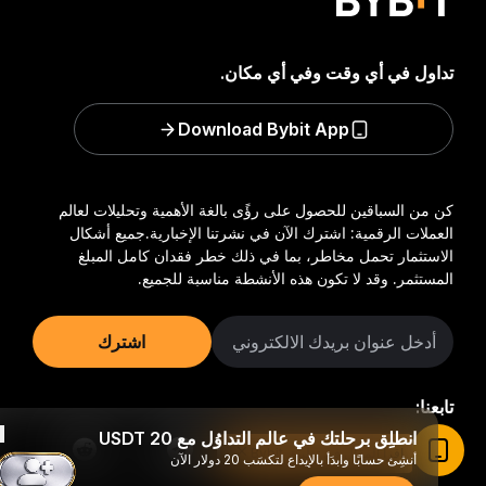
تداول في أي وقت وفي أي مكان.
Download Bybit App
كن من السباقين للحصول على رؤًى بالغة الأهمية وتحليلات لعالم
العملات الرقمية: اشترك الآن في نشرتنا الإخبارية.
جميع أشكال
الاستثمار تحمل مخاطر، بما في ذلك خطر فقدان كامل المبلغ
المستثمر. وقد لا تكون هذه الأنشطة مناسبة للجميع.
اشترك
تابعنا:
انطلِق برحلتك في عالم التداوُل مع 20 USDT
اقرأ المقال في تطبيق Bybit
أنشِئ حسابًا وابدَأ بالإيداع لتكسَب 20 دولار الآن