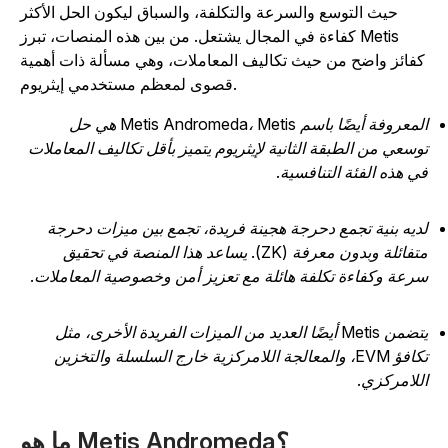
حيث التوسع والسرعة والتكلفة، والسباق ليكون الحل الأكثر
كفاءة في المجال يشتعل. من بين هذه المنصات، تبرز Metis
فائز واضح من حيث تكاليف المعاملات، وهي مسألة ذات أهمية
قصوى لمعظم مستخدمي إيثريوم.
المعروفة أيضًا باسم Metis Andromeda، Metis هي حل
وسعي من الطبقة الثانية لإيثريوم يتميز بأقل تكاليف المعاملات
ي هذه الفئة التنافسية.
ديه بنية تجمع دحرجة هجينة فريدة، تجمع بين ميزات دحرجة
متفائلة وبدون معرفة (ZK). يساعد هذا المنصة في تحقيق
رعة وكفاءة تكلفة هائلة مع تعزيز أمن وخصوصية المعاملات.
يتضمن Metis أيضًا العديد من الميزات الفريدة الأخرى، مثل
تكافؤ EVM، والمعالجة اللامركزية خارج السلسلة والتخزين
للامركزي.
ما هو Metis Andromeda؟