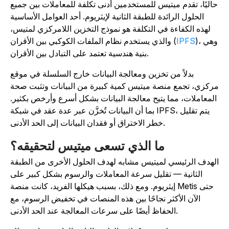
اليًا، تقدم ميتيس للمستخدمين أدنى تكلفة للمعاملات بين جميع
الحلول الرائدة للطبقة الثانية لإيثريوم. أحد العوامل الأساسية
لهذه الكفاءة في التكلفة هو نموذج التخزين اللامركزي لمتيس،
)، وهي
IPFS
والذي يستخدم نظام الملفات الكوكبي بين الأقران (
بنية هندسية تعتمد على التبادل بين الأقران.
بدلاً من تخزين ومعالجة البيانات خارج السلسلة في موقع
ركزي، تجمع منصة ميتيس كمية كبيرة من البيانات وتثبت صحة
المعاملات، مما يتيح معالجة البيانات بشكل أسرع وأرخص بكثير.
بما أن البيانات تُخزَّن عبر عدة عقد في شبكة IPFS، يتم تقليل
خطر الاختراق أو فقدان البيانات إلى الحد الأدنى.
ما الذي تسعى ميتيس لتحقيقه؟
لهدف الرئيسي لميتيس مشابه لهدف الحلول الأخرى من الطبقة
الثانية — تقليل سرعة المعاملات والرسوم بشكل كبير على
إيثريوم. ومع ذلك، بسبب هيكلها الفريد، كانت منصة Metis حتى
الآن الأكثر نجاحًا بين هذه المنصات في تخفيض الرسوم، مع
الحفاظ أيضًا على سرعات المعالجة عند الحد الأدنى.