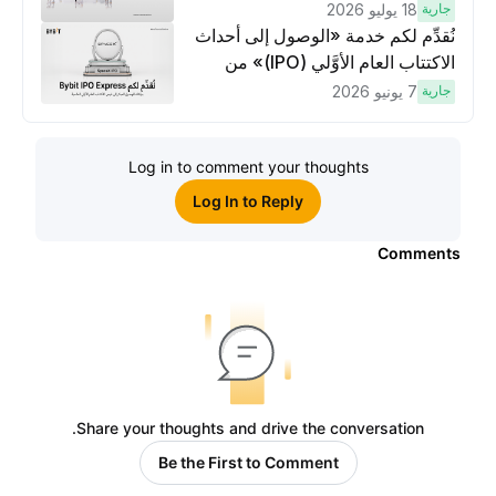
وتنفيذ عمليات تداوُل بقيمة 10 دولار
جارية
18 يوليو 2026
لكسَب مكافآت مُضاعَفة
نُقدِّم لكم خدمة «الوصول إلى أحداث
الاكتتاب العام الأوَّلي (IPO)» من
Bybit، بوابتك للوصول المبكر إلى فرص
جارية
7 يونيو 2026
الاكتتاب العام الأوَّلي العالمية
Log in to comment your thoughts
Log In to Reply
Comments
Share your thoughts and drive the conversation.
Be the First to Comment