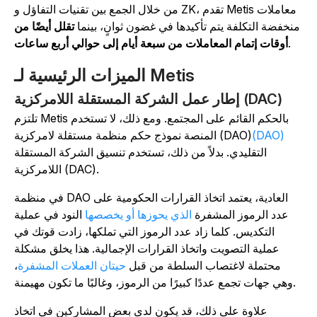
من خلال الجمع بين تقنيات التفاؤل و ZK، تقدم Metis معاملات
منخفضة التكلفة يتم تأكيدها في غضون ثوانٍ، بينما
تقلل أيضًا من
.
أوقات إتمام المعاملات من سبعة أيام إلى حوالي أربع ساعات
الميزات الرئيسية لـ Metis
إطار عمل الشركة المستقلة اللامركزية (DAC)
تلتزم Metis بالحكم القائم على المجتمع. ومع ذلك، لا تستخدم
(DAO)
المنصة نموذج حكم منظمة مستقلة لامركزية (DAO)
التقليدي. بدلاً من ذلك، تستخدم تنسيق الشركة المستقلة
اللامركزية (DAC).
في منظمة DAO العادية، يعتمد اتخاذ القرارات الحكومية على
عدد الرموز المشفرة
الذي يحوزها أو يخصصها
النود في عملية
التكديس. كلما زاد عدد الرموز التي تملكها، زادت قوتك في
عملية التصويت واتخاذ القرارات الإجمالية. هذا يخلق مشكلة
محتملة لاغتصاب السلطة من قبل
حيتان العملات المشفرة
،
وهي جهات تجمع عددًا كبيرًا من الرموز، وغالبًا ما تكون مهيمنة.
علاوة على ذلك، قد يكون لدى بعض المشاركين في اتخاذ