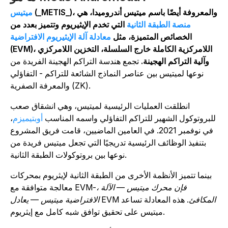
_METIS_)، والمعروفة أيضًا باسم ميتيس أندروميدا، هي
ميتيس
منصة الطبقة الثانية
التي تخدم الإيثيريوم وتتميز بعدد من
الخصائص المتميزة، مثل
معادلة آلة الإيثيريوم الافتراضية
(EVM)، اللامركزية الكاملة خارج السلسلة، التخزين اللامركزي
وآلية التراكم الهجينة.
تجمع هندسة التراكم الهجينة الفريدة من
نوعها لميتيس بين عناصر النماذج الشائعة للتراكم - التفاؤلي
والمعرفة الصفرية (ZK).
انطلقت العمليات الرئيسية لميتيس، وهي انشقاق صعب
للبروتوكول الشهير للتراكم التفاؤلي واسمه المناسب
أوبتيميزم
،
في نوفمبر 2021. في العامين الماضيين، قامت فريق المشروع
بتنفيذ الوظائف الرئيسية تدريجيًا التي تجعل ميتيس فريدة من
نوعها بين بروتوكولات الطبقة الثانية.
بينما تتميز الأنظمة الأخرى من الطبقة الثانية لإيثريوم بمحركات
، فإن محرك ميتيس — الآلة
معالجة متوافقة مع EVM-
المكافئ
. هذه المعادلة تساعد
EVM
الافتراضية ميتيس — يعادل
ميتيس على تحقيق توافق شبه كامل مع إيثريوم.