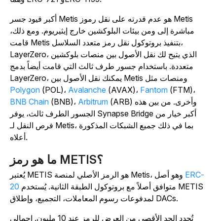
أكبر قيود جسر Metis هو عدم قدرته على نقل رموز Metis
مباشرة إلى ومن بيئات البلوكشين خارج إيثيريوم. ومع ذلك،
قامت Metis بتنفيذ بروتوكول نقل رمز متعدد السلاسل،
LayerZero، الذي يتيح لك نقل الأصول بين منصات بلوكشين
متعددة. باستخدام جسور طرف ثالث التي قامت أيضاً بدمج
LayerZero، يمكنك نقل الأصول بين Metis ومنصات مثل
Polygon
(POL)،
Avalanche
(AVAX)،
Fantom
(FTM)،
(ARB) وأخرى. من بين هذه
Arbitrum
(BNB)،
BNB Chain
الجسور الطرف ثالث، يوفر Synapse Bridge أكبر خيار من
فرص النقل لـ Metis، بما في ذلك جميع الشبكات المذكورة
أعلاه.
ما هو رمز METIS؟
ERC-
يُعتبر METIS هو الرمز الأصلي لمنصة Metis، وهو أصل
متوافق أصلاً مع بروتوكول الطبقة الثانية. يُستخدم METIS
20
لمدفوعات رسوم المعاملات، التجميع، وإطلاق DACs.
تُحدد الحد الأقصى من العرض للرمز عند 10 مليون. إجمالي