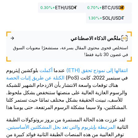
ETH
/USDT
BTC
/USDT
0.30
%
+
0.70
%
+
SOL
/USDT
1.30
%
+
ملخّص الذكاء الاصطناعي
استخلص فحوى محتوى المقال بسرعة، مستشعرًا معنويات السوق
في غضون 30 ثانية فقط!
(ETH) انتقالها إلى نموذج تحقق
عندما
أكملت
بلوكشين إيثريوم
(PoS) في سبتمبر 2022، كانت
الكتلة عن طريق إثبات الحصة
هناك توقعات واسعة الانتشار بأن الازدحام الشهير للشبكة
والرسوم الغازية العالية على منصتها ستنخفض بشكل ملحوظ.
للأسف، تبينت الحقيقة بشكل مختلف تمامًا حيث تستمر كلتا
المشكلتين، ولا سيما مشكلة الرسوم المرتفعة، حتى يومنا هذا.
لقد عززت هذه الحالة المستمرة من بروز بروتوكولات الطبقة
الثانية
المرتبطة بإيثريوم والتي تعد بحل المشكلتين الأساسيتين.
توفر الغالبية من هذه المنصات الطبقة الثانية فوائد كبيرة من