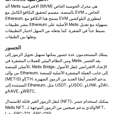
آلة Metis الافتراضية (MVM) هي محرك الحوسبة الخاص
بالمنصة، مصمم لتحقيق التكافؤ الكامل مع EVM الخاص بـ
Ethereum. يسمح هذا التكافؤ مع EVM لمطوري البلوكشين
بنشر تطبيقات Ethereum الأصلية على Metis بسهولة مع تعديل
بسيط جداً في الشفرة. كما يجعله من السهل اختبار التطبيقات
ونقلها بين الطبقات.
الجسور
يمتلك المستخدمون عدة جسور يمكنها تسهيل تحويل الرموز إلى
ومن النظام البيئي للعملات المشفرة في Metis. يعد الجسر
الأصلي للمنصة، Metis Bridge، الإعداد الافتراضي لنقل الأصول
من وإلى Ethereum. إلى جانب العملة المشفرة الأصلية للمنصة
(METIS) وETH، يدعم الجسر أيضًا العديد من الرموز الشهيرة
المستندة إلى Ethereum، مثل USDT، وUSDC، وLINK، وDAI،
وAAVE، وWBTC.
لنقل الرموز الغير قابلة للاستبدال (NFT)، يمكنك استخدام جسر
Metis NFT، والذي يدعم صيغتين من الرموز الموجهة لـNFT،
وهما ERC-721 وERC-1155.