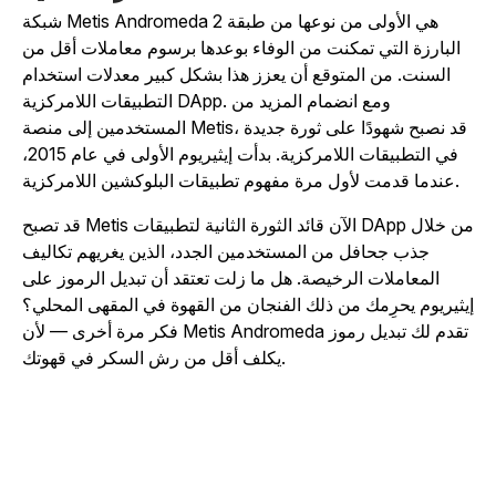
شبكة Metis Andromeda هي الأولى من نوعها من طبقة 2
البارزة التي تمكنت من الوفاء بوعدها برسوم معاملات أقل من
السنت. من المتوقع أن يعزز هذا بشكل كبير معدلات استخدام
التطبيقات اللامركزية DApp. ومع انضمام المزيد من
المستخدمين إلى منصة Metis، قد نصبح شهودًا على ثورة جديدة
في التطبيقات اللامركزية. بدأت إيثيريوم الأولى في عام 2015،
عندما قدمت لأول مرة مفهوم تطبيقات البلوكشين اللامركزية.
قد تصبح Metis الآن قائد الثورة الثانية لتطبيقات DApp من خلال
جذب جحافل من المستخدمين الجدد، الذين يغريهم تكاليف
المعاملات الرخيصة. هل ما زلت تعتقد أن تبديل الرموز على
يثيريوم يحرِمك من ذلك الفنجان من القهوة في المقهى المحلي؟
فكر مرة أخرى — لأن Metis Andromeda تقدم لك تبديل رموز
يكلف أقل من رش السكر في قهوتك.