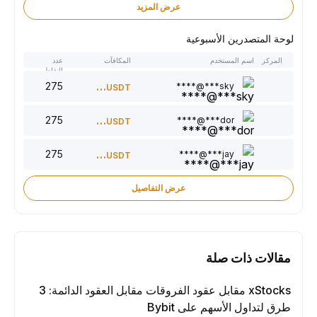
عرض المزيد
لوحة المتصدرين الأسبوعية
المركز
اسم المستخدم
المكافآت
عدد
النقاط
275
300
sky***@****
USDT
275
220
dor***@****
USDT
275
150
jay***@****
USDT
عرض التفاصيل
مقالات ذات صلة
xStocks مقابل عقود الفروقات مقابل العقود الدائمة: 3
طرق لتداول الأسهم على Bybit