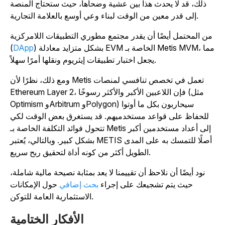
ذلك، قد لا يحدث هذا بين عشية وضحاها، حيث ستحتاج المنصة
إلى قدر معين من الوقت لبناء وعي أوسع بالعلامة التجارية.
من المحتمل أيضًا أن يقدر مجتمع مطوري التطبيقات اللامركزية
) بشكل متزايد معادلة EVM الخاصة بـ Metis MVM، مما
DApp
(
يجعل اختبار تطبيقات إيثريوم ونقلها أمرًا سهلاً.
ومع ذلك، نظرًا لأن Metis تعمل في تخصص تنافسي لمنصات
Ethereum Layer 2، فإن اللاعبين الأكبر والأكثر رسوخًا (مثل
Optimism وArbitrum وPolygon) سيحاربون بكل ما أوتوا
للحفاظ على قواعد مستخدميهم. قد يستغرق بعض الوقت لكي
تتحول فوائد التكلفة الخاصة بـ Metis إلى أعداد مستخدمين أكبر
بشكل كبير. وبالتالي، يُعتبر METIS أصلًا للتمسك به على المدى
الطويل أكثر من كونه أداة لتحقيق ربح سريع.
نود أيضًا أن نلاحظ أن تقييمنا لا يعد بمثابة نصيحة مالية شاملة،
حيث يتم تشجيعك على إجراء
بحث إضافي
حول الإمكانات
الاستثمارية العامة للتوكن.
الأفكار الختامية