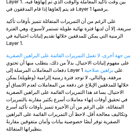
Layer 1. بين وقت تأكيد المعاملة والوقت الذي تم إنهاؤها فيه،
قد يتم إلغاؤها إذا قام المدققون في Layer 1 برفضها.
على الرغم من أن التمريرات المتفائلة تتميز بأوقات تأكيد
ريعة، إلا أن لديها فترة نهائية طويلة تستمر لأسبوع، وهي الفترة
الزمنية التي يمكن للمدققين خلالها تقديم إثباتات احتيالية في
Layer 1.
ن جهة أخرى، لا تعمل التمريرات القائمة على البراهين الصفرية
على مفهوم إثباتات الاحتيال. بدلاً من ذلك، يتطلب منها أن تحتوي
دفعات المعاملات المرسلة إلى Layer 1 على
براهين صلاحية
مرفقة. وبالتالي، لا توجد فترة زمنية إلزامية (وطويلة) يمكن
خلالها للمدققين الإبلاغ عن دفعة من المعاملات لعدم الاتساق أو
الاحتيال. يساعد هذا التمريرات القائمة على البراهين الصفرية
في تحقيق أوقات إنهاء معاملات أسرع بكثير مقارنة بالتمريرات
المتفائلة، على الرغم من أن الأخيرة تتميز بأوقات تأكيد أسرع
وتكاليف معالجة أقل. لاحظ أن التمريرات القائمة على البراهين
الصفرية توفر أيضًا خصوصية بيانات وأمان متفوقين مقارنةً
بنظيراتها المتفائلة.