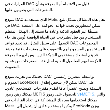
القرارات في DAO قليل من الاهتمام أو المعرفة بشأن
المقترحات التي يصوتون عليها.
نموذج DAC الذي تستخدمه Metis يحل هذه المشاكل بشكل بليغ.
في DAC، يمكن للمطورين تحديد قواعد الحوكمة على المنصة
مسبقًا عبر العقود الذكية وعادة ما تستند إلى الهيكل المنظم
المستخدم من قبل
الشركات
في الحياة الواقعية (ومن هنا جاء
الاسم). على سبيل المثال، قد تحدد قواعد DAC المجموعات
لمستخدمين المسموح لهم بالتصويت على مقترحات فنية معينة.
قد يتم استبعاد مستخدمي الشبكة الذين ليس لديهم المعرفة
اللازمة لفهم التفاصيل التقنية لمثل هذه المقترحات من عملية
التصويت.
تحديدًا، يتم تحريك نموذج DAC بواسطة عنصرين رئيسيين:
العموم و EcoNodes. يمكن لأي شخص إطلاق DAC على
الشبكة ويصبح عنصراً عامًا ليقدم مقترحات. كمستخدم عادي،
، والتي
veMETIS
يمكنك رهن رموز METIS للحصول على رموز
يمكنك استخدامها بعد ذلك للمشاركة في اتخاذ القرارات في
يمكن لمستخدم عادي أن يتحول إلى EcoNode بوزن
Metis.