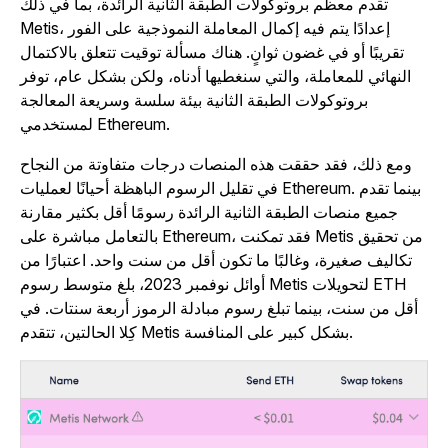
تقدم معظم بروتوكولات الطبقة الثانية الرائدة، بما في ذلك
Metis، إعدادًا يتم فيه إكمال المعاملة النموذجية على الفور
تقريبًا أو في غضون ثوانٍ. هناك مسألة توقيت تتعلق بالاكتمال
النهائي للمعاملة، والتي سنغطيها أدناه، ولكن بشكل عام، توفر
بروتوكولات الطبقة الثانية بيئة سلسة وسريعة المعالجة
لمستخدمي Ethereum.
ومع ذلك، فقد حققت هذه المنصات درجات متفاوتة من النجاح
في تقليل الرسوم الباهظة أحيانًا لعمليات Ethereum. بينما تقدم
جميع منصات الطبقة الثانية الرائدة رسومًا أقل بكثير مقارنة
بالتعامل مباشرة على Ethereum، فقد تمكنت Metis من تحقيق
تكاليف صغيرة، وغالبًا ما تكون أقل من سنت واحد. اعتبارًا من
أوائل نوفمبر 2023، بلغ متوسط رسوم Metis لتحويلات ETH
أقل من سنت، بينما تبلغ رسوم مبادلة الرموز أربعة سنتات. في
كِلا الحالتين، تتقدم Metis بشكل كبير على المنافسة.