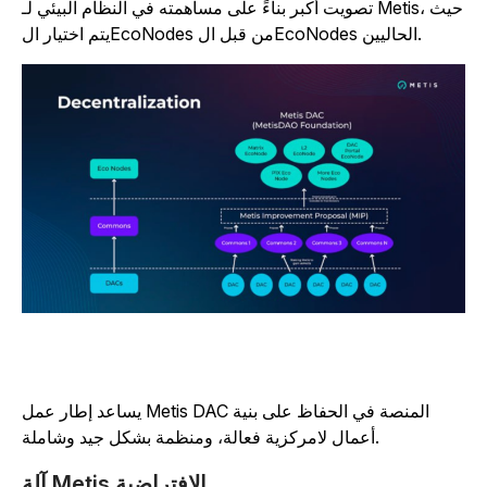
تصويت أكبر بناءً على مساهمته في النظام البيئي لـ Metis، حيث
يتم اختيار الEcoNodes من قبل الEcoNodes الحاليين.
يساعد إطار عمل Metis DAC المنصة في الحفاظ على بنية
أعمال لامركزية فعالة، ومنظمة بشكل جيد وشاملة.
آلة Metis الافتراضية