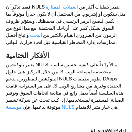
فقط تذكر أن NULS يتميز بتقلبات أكثر من
العملات الممتازة
ثل بيتكوين أو إيثيريوم. من المحتمل أن لا يكون خياراً موثوقاً بما
يكفي ليصبح الرمز الرئيسي في محفظتك، وستؤثر ظروف
السوق بشكل كبير على أرباحك المحتملة. مع هذا النوع من
الرموز، من الضروري القيام بالكثير من
البحث
واتباع أفضل
ممارسات إدارة المخاطر القياسية قبل اتخاذ قرارك النهائي.
الأفكار الختامية
يعتبر بلوكتشين NULS مثالاً رائعاً على كيفية تحسين سلسلة
متخصصة لمساحة الويب 3. من خلال التركيز على حلول
البلوكشين للمطورين، يدعم NULS تطوير تطبيقات DApps
الجديدة وغيرها من مشاريع الويب 3. على مر السنوات، قامت
هذه السلسلة أيضاً بعمل رائع في متابعة اتجاهات السوق وتوفير
الصيانة المستمرة لمستخدميها. إذا كنت تبحث عن شركة تشفير
هي خيار مثير للاهتمام.
مؤسسة NULS
موثوقة لدعمها، فإن
LearnWithBybit