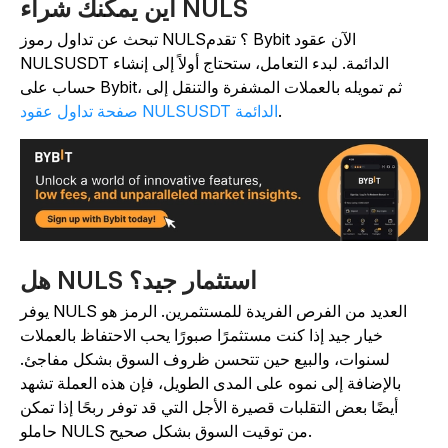
أين يمكنك شراء NULS
تبحث عن تداول رموز NULS؟ تقدم Bybit الآن عقود
NULSUSDT الدائمة. لبدء التعامل، ستحتاج أولاً إلى إنشاء
حساب على Bybit، ثم تمويله بالعملات المشفرة والتنقل إلى
.
صفحة تداول عقود NULSUSDT الدائمة
هل NULS استثمار جيد؟
يوفر NULS العديد من الفرص الفريدة للمستثمرين. الرمز هو
خيار جيد إذا كنت مستثمرًا صبورًا يحب الاحتفاظ بالعملات
لسنوات، والبيع حين تتحسن ظروف السوق بشكل مفاجئ.
بالإضافة إلى نموه على المدى الطويل، فإن هذه العملة تشهد
أيضًا بعض التقلبات قصيرة الأجل التي قد توفر ربحًا إذا تمكن
حاملو NULS من توقيت السوق بشكل صحيح.