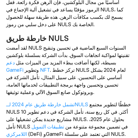
أساسيًا من مجال البلوكشين، فإن الرهن فكرة رائعة. قفل
الرموز مؤقتًا يساعد في تشغيل آلية الإجماع في NULS، كما
يسمح لك بكسب مكافآت الرهن. هذه طريقة سهلة للحصول
على دخل سلبي من رموز NULS الخاصة بك.
خارطة طريق NULS
لقد أمضت NULS السنوات السبع الماضية في تحسين وتنقيح
تقنيتها لمواكبة اتجاهات السوق. بدأت الشركة بسلسلة بلوكشين
بسيطة، لكنها أضافت ببطء المزيد من الميزات مثل
دعم
. تركز خطط NULS لعام 2024 بشكل
NFT
وتطوير
GameFi
أساسي على التحسين. على سبيل المثال، تأمل الشركة في
تحسين وتحسين واجهة برمجة التطبيقات لخدماتها العامة،
وبروتوكول صانع السوق الآلي وعملية توثيقها.
خططًا لتطوير مجتمع
تشمل خارطة طريق عام 2024 لــNULS
NULS أكثر. في كل ربع سنة، تأمل الشركة في دعم تطوير 10
مشاريع جديدة يمكن تشغيلها على NULS. بحلول عام 2025،
تأمل NULS في تضمين مجموعة متنوعة من
تطبيقات التمويل
(DeFi) وGameFi التي تعتمد على سلسلة NULS.
اللامركزي