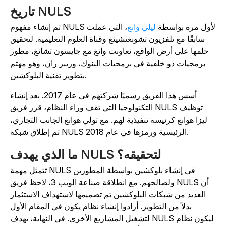
تاريخ NULS
م إنشاء مفهوم NULS لأول مرة بواسطة
ليلي وانغ
، التي عملت
سابقًا مع تلفزيون تشونغتشينغ وقناة العلوم التعليمية. لتحقيق
حلمها على أرض الواقع، تعاونت وانغ مع جايسون تشانغ، مطور
برمجيات ذو خلفية في برمجيات البنوك، وريبر ران، وهو مهتم
بتطوير تقنية البلوكشين.
أسس هذا الفريق رسميًا شركتهم في عام 2017. بعد إنشاء
التكنولوجيا التي تقف وراء النظام، قرر فريق NULS توظيف
ليزا هوانغ كرئيسة تنفيذية لهم. مع تولي هوانغ الجانب التجاري،
تم إطلاق شبكة NULS الرئيسية ورمزها في عام 2018.
ما الذي يهدف NULS لتحقيقه؟
تتمثل مهمة NULS في إنشاء بلوكشين بواسطة المطورين
ولصالحهم. مع انطلاقة صناعة الويب 3، لاحظ فريق NULS أن
العديد من شبكات البلوكشين تم تصميمها لاستهداف الاستثمار
بدلاً من التطوير. أرادوا إنشاء نظام يكون في المقام الأول
لتشغيل المشاريع الأخرى. في النهاية، يهدف NULS ليكون نظام