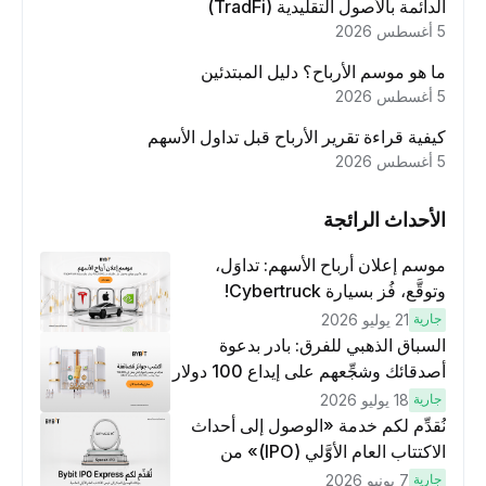
الدائمة بالأصول التقليدية (TradFi)
5 أغسطس 2026
ما هو موسم الأرباح؟ دليل المبتدئين
5 أغسطس 2026
كيفية قراءة تقرير الأرباح قبل تداول الأسهم
5 أغسطس 2026
الأحداث الرائجة
موسم إعلان أرباح الأسهم: تداوَل،
وتوقَّع، فُز بسيارة Cybertruck!
جارية
21 يوليو 2026
السباق الذهبي للفرق: بادر بدعوة
أصدقائك وشجِّعهم على إيداع 100 دولار
وتنفيذ عمليات تداوُل بقيمة 10 دولار
جارية
18 يوليو 2026
لكسَب مكافآت مُضاعَفة
نُقدِّم لكم خدمة «الوصول إلى أحداث
الاكتتاب العام الأوَّلي (IPO)» من
Bybit، بوابتك للوصول المبكر إلى فرص
جارية
7 يونيو 2026