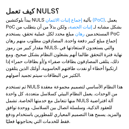
كيف تعمل NULS؟
. يعمل
إجماع إثبات الائتمان (PoC)
يبدأ بلوكتشين NULS بآلية
PoC بشكل مشابه لـ
إثبات الحصة
، ولكن بدلاً من أن يتطلب من
المستخدمين
رهان
مبلغ محدد لكل عملية تحقق، يستخدم PoC
إجماع مبلغ كبير دفعة واحدة. المصادِقون مطلوب منهم رهان
مقدار كبير من رموز NULS، والتي يستعدون لاستعادتها في
نهاية فترة التحقق طالما أنهم يشغلون النظام بشكل صحيح. ومع
ذلك، يتلقى المصادِقون بطاقات صفراء و/أو بطاقات حمراء إذا
ارتكبوا أخطاء أو نفدت طاقتهم الحاسوبية. أولئك الذين يتلقون
الكثير من البطاقات سيتم تجميد أصولهم.
ثم تستخدم NULS هذا النظام الأساسي لتصميم مجموعة معقدة
من الوحدات. يعمل النظام البيئي كسلاسل متعددة، كل واحدة
منها تتعامل مع خدمتها الخاصة. تشمل NULS آلة افتراضية
للعقود الذكية، وسلسلة اتصال بين السلاسل، ووحدة توافق
والمزيد. يسمح هذا التصميم المعياري للمطورين باستخدام ودفع
فقط للخدمات التي يحتاجونها فعليًا.