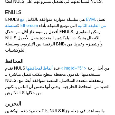
أيضًا NULS لمساعدتهم في تشغيل مشروعهم على NULS.
ENULS
. تعمل
مع EVM
ENULS هي سلسلة متوازية متوافقة بالكامل
سلسلة Ethereum من الطبقة الثانية
التي توسع الشبكة بأداء
ك
أفضل ورسوم غاز أقل. من خلال ENULS، يمكن لمطوري
NULS الاتصال بشبكات البلوكشين المتعددة ونقل الأصول
الرقمية بين الإيثريوم، وسلسلة BNB، وأوبتيميزم وغيرها من
البلوكشينات.
المحافظ
من أجل راحة
أنماط لمحافظها< img id="5">
تقدم NULS عدة
مستخدميها.
يقدمون محفظة سطح مكتب تتصل مباشرة بـ
NULS، ومحفظة متعددة السلاسل. المنصة متوافقة أيضًا مع
لعديد من المحافظ الخارجية، وحتى أنها تضمن أن الناس يمكنهم
رهن NULS من خلالها.
التخزين
إذا كنت تريد دعم بلوكشين NULS والمساعدة في جعله جزءًا