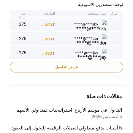
لوحة المتصدرين الأسبوعية
المركز
اسم المستخدم
المكافآت
عدد
النقاط
275
300
sky***@****
USDT
275
220
dor***@****
USDT
275
150
jay***@****
USDT
عرض التفاصيل
مقالات ذات صلة
التداول في موسم الأرباح: استراتيجيات لمتداولي الأسهم
5 أغسطس 2026
5 أسباب تدفع متداولي العملات الرقمية للتحول إلى العقود