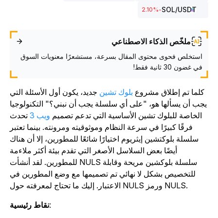
SOL
/USDT
%
-2.10
ملخّص الذكاء الاصطناعي
استخلص فحوى محتوى المقال بسرعة، مستشعرًا معنويات السوق
في غضون 30 ثانية فقط!
كلما تم إطلاق مشروع
بلوك تشين
جديد، يكون أول الأسئلة التي
جب أن يسألها هو، "على أي سلسلة يجب أن نبني؟" التكنولوجيا
الخاصة للبلوك تشين الأساسية التي تدعم تصميم
ويب 3
تحدث
فرقًا كبيرًا في سرعة النظام وموثوقيته ومرونته. بينما تعتبر
سلسلة بلوكتشين إيثريوم اختيارًا شائعًا للمطورين، إلا أن هناك
أيضًا بعض السلاسل الأصغر التي تقدم بيئة أكثر ملاءمة
للمطورين. لقد أنشأت NULS سلسلة بلوكشين مريحة وقابلة
للتخصيص بشكل لا نهائي تم تصميمها مع وضع المطورين في
الاعتبار. إليك ما تحتاج لمعرفته حول NULS ورمز NULS.
:
نقاط رئيسية