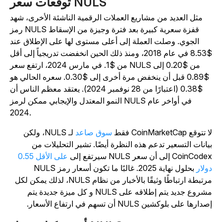
توقعات سعر NULS
مثل العديد من مشاريع العملات الرقمية الناشئة الأخرى، شهد
رمز NULS قفزة سعرية كبيرة بعد فترة وجيزة من الإسقاط
الجوي. وصلت العملة إلى أعلى مستوى لها على الإطلاق عند
$8.53 في عام 2018، ومنذ ذلك الحين انخفضت تدريجياً إلى أقل
من $1. في مارس 2024، ارتفع سعر NULS من $0.20 إلى
$0.89 قبل أن ينخفض مرة أخرى إلى $0.30. سعره الحالي هو
$0.38 (اعتبارًا من 28 نوفمبر 2024). يعتقد معظم الناس أن
النمو المعتدل والإيجابي ممكن لرمز NULS في أواخر عام
2024.
تتوقع CoinMarketCap فقط
سوق صاعد
لـ NULS، ولكن
يانات التسعير تدعم هذه النظرة أيضًا. تشير التحليلات من
CoinCod إلى أن سعر NULS سيرتفع إلى
على الأقل 0.55
ولار
بحلول نهاية 2025. غالبًا ما تكون أسعار رمز NULS
مرتبطة ارتباطًا وثيقًا بالأخبار من نظام NULS، لذلك يمكن لكل
مشروع جديد يتم إطلاقه على NULS و كل ميزة جديدة يتم
دارها على بلوكشين NULS أن تسهم في ارتفاع الأسعار.