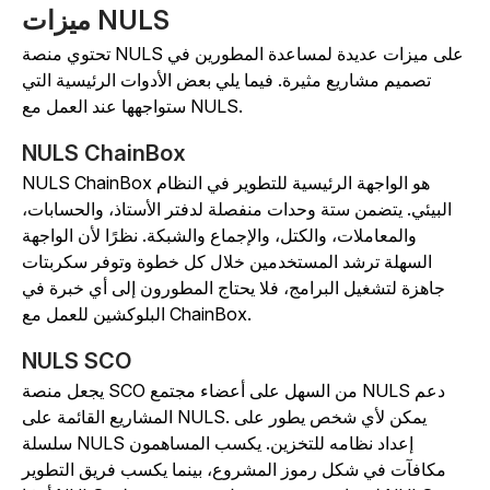
ميزات NULS
تحتوي منصة NULS على ميزات عديدة لمساعدة المطورين في
تصميم مشاريع مثيرة. فيما يلي بعض الأدوات الرئيسية التي
ستواجهها عند العمل مع NULS.
NULS ChainBox
NULS ChainBox هو الواجهة الرئيسية للتطوير في النظام
البيئي. يتضمن ستة وحدات منفصلة لدفتر الأستاذ، والحسابات،
والمعاملات، والكتل، والإجماع والشبكة. نظرًا لأن الواجهة
السهلة ترشد المستخدمين خلال كل خطوة وتوفر سكربتات
جاهزة لتشغيل البرامج، فلا يحتاج المطورون إلى أي خبرة في
البلوكشين للعمل مع ChainBox.
NULS SCO
يجعل منصة SCO من السهل على أعضاء مجتمع NULS دعم
المشاريع القائمة على NULS. يمكن لأي شخص يطور على
سلسلة NULS إعداد نظامه للتخزين. يكسب المساهمون
مكافآت في شكل رموز المشروع، بينما يكسب فريق التطوير