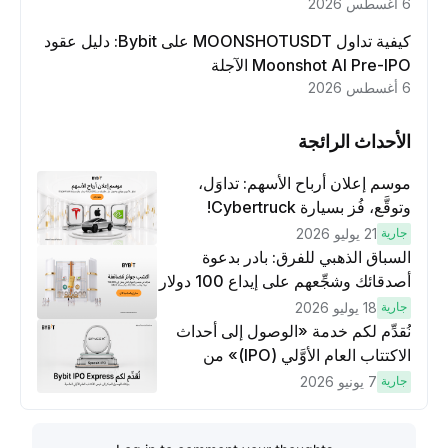
6 أغسطس 2026
كيفية تداول MOONSHOTUSDT على Bybit: دليل عقود
Moonshot AI Pre-IPO الآجلة
6 أغسطس 2026
الأحداث الرائجة
موسم إعلان أرباح الأسهم: تداوَل،
وتوقَّع، فُز بسيارة Cybertruck!
جارية
21 يوليو 2026
السباق الذهبي للفرق: بادر بدعوة
أصدقائك وشجِّعهم على إيداع 100 دولار
وتنفيذ عمليات تداوُل بقيمة 10 دولار
جارية
18 يوليو 2026
لكسَب مكافآت مُضاعَفة
نُقدِّم لكم خدمة «الوصول إلى أحداث
الاكتتاب العام الأوَّلي (IPO)» من
Bybit، بوابتك للوصول المبكر إلى فرص
جارية
7 يونيو 2026
الاكتتاب العام الأوَّلي العالمية