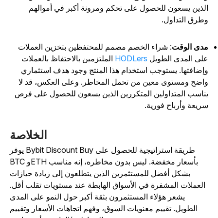
لذين يسعون للحصول على تحكم ومرونة أكبر في أموالهم
طرق التداول.
دى الوقت
: شراء الخصم مصمم للمحتفظين بتخزين العملات
لى المدى الطويل
HODLers
الملتزمين بالاحتفاظ بالعملات
إضافتها. يستوجب استخدام هذا المنتج وجود هدف استثماري
اضح ومستوى معين من تحمل المخاطر. وعلى العكس، قد لا
ناسب المتداولين المتكررين الذين يسعون للحصول على فرص
ريعة وأرباح فورية.
الخلاصة
يوفر Bybit Discount Buy طريقة استراتيجية للحصول على
BTC وETH بأسعار مخفضة. ليس بدون مخاطره، إنه مناسب
بشكل أفضل للمستثمرين الذين يتطلعون إلى زيادة حيازات
العملات المشفرة في الأسواق الهابطة عند مستويات تقلب أقل.
يشعر هؤلاء المستثمرون بثقة أكبر حول النمو على المدى
الطويل. تقييم معنويات السوق، وفهم اتجاهات الأسعار وتقييم