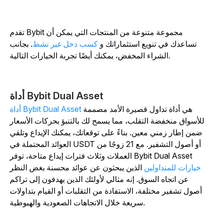
تقدم Bybit مجموعة متنوعة من المنتجات التي يمكن أن
تساعدك في تنويع استثماراتك و
كسب دخل غير نشط
. بجانب
الشراء المخفض، يمكنك أيضًا تجربة الخيارات التالية.
أداة Bybit Dual Asset
هي أداة تداول قصيرة الأمد مصممة
أداة Bybit Dual Asset
للأسواق منخفضة التقلب، مما يسمح لك بالتنبؤ بحركات الأسعار
ضمن إطار زمني معين. بناءً على توقعاتك، يمكنك الإيداع وتلقي
العوائد المحتملة في USDT أو أصول التشفير. مع 21 زوجًا من
العملات وثلاث فترات إيداع متاحة، توفر Bybit Dual Asset
خيارات للمتداولين
الذين يبحثون عن عوائد محسنة بغض النظر
عن اتجاه السوق. إنه مثالي لأولئك الذين يهدفون إلى تراكم
أصول تشفير مختلفة، الاستفادة من التقلبات أو القيام بتداولات
سريعة خلال الاتجاهات الصعودية والهبوطية.