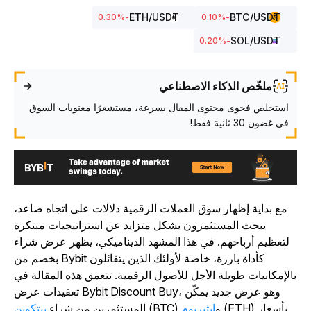
ETH
/USDT
BTC
/USDT
%
-0.30
%
-0.10
SOL
/USDT
%
-0.20
ملخّص الذكاء الاصطناعي
استخلص فحوى محتوى المقال بسرعة، مستشعرًا معنويات السوق
في غضون 30 ثانية فقط!
مع بداية إظهار سوق العملات الرقمية دلالات على اتجاه صاعد،
يبحث المستثمرون بشكل متزايد عن استراتيجيات مبتكرة
لتعظيم أرباحهم. في هذا المشهد الديناميكي، يظهر عرض شراء
بخصم من Bybit كأداة بارزة، خاصة لأولئك الذين يتفائلون
الإمكانيات طويلة الأجل للأصول الرقمية. تتعمق هذه المقالة في
تعقيدات عرض Bybit Discount Buy، وهو عرض جديد يمكّن
(ETH) بأسعار
(BTC) و
إيثيريوم
المستثمرين من شراء
بيتكوين