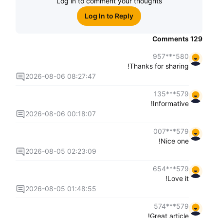
Log in to comment your thoughts
Log In to Reply
Comments
129
580***957
Thanks for sharing!
2026-08-06 08:27:47
579***135
Informative!
2026-08-06 00:18:07
579***007
Nice one!
2026-08-05 02:23:09
579***654
Love it!
2026-08-05 01:48:55
579***574
Great article!