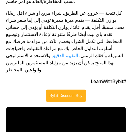
نسب المخاطرة/العائد هو أمر حاسم.
كل نتيجة — خروج عن الطريق، شراء مربح أو شراء أقل ربحًا/
يوازن التكلفة — يقدم ميزة مميزة تؤدي إلى إما سعر شراء
محدد مسبقًا أقل، يقدم عائدًا، يوازن التكلفة أو يؤدي إلى خسائر.
تقدم باي بيت أيضًا طرقًا متنوعة لإعادة الاستثمار وتوسيع
المحافظ التي تكمل الشراء بخصم. تأكد من مواءمة فرصك مع
أسلوب التداول الخاص بك مع مراعاة التقلبات واحتياجات
السيولة وأفقك الزمني.
التقييم الدقيق
والاستخدام الاستراتيجي
لهذا المنتج يمكن أن يزيد من مزاياه للمستثمرين الملتزمين
والواعين بالمخاطر.
#LearnWit
Bybit Discount Buy