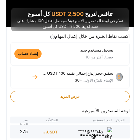
تنافس لتربح
2,500
USDT
كل أسبوع
تقدّم في لوحة المتصدرين الأسبوعية! سيحصل أفضل 100 مشارك على
حصة قدرها 2,500 USDT كل أسبوع.
اكسب نقاط الخبرة من خلال إكمال المهام
تسجيل مستخدم جديد
إنشاء حساب
حصريًا أكثر من 10
تحقيق حجم إيداع إجمالي بقيمة 100 USDT فأكثر
الإتمام للمرّة الأولى
+30
عرض المزيد
لوحة المتصدرين الأسبوعية
المركز
اسم المستخدم
المكافآت
عدد
النقاط
275
300
sky***@****
USDT