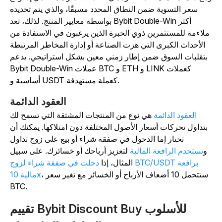
سعر التسوية ضمن النطاق المحدد مسبقًا، والذي يتم تحديده
بواسطة معايير المنتج. لذلك، تعد Bybit Double-Win أكثر
ملاءمة للمستثمرين ذوي الخبرة الذين يرغبون في الاستفادة من
الأحداث الكبرى التي هزت الصناعة أو إدارة المخاطر المرتبطة
بتقلبات السوق ضمن إطار زمني معين بشكل استراتيجي. يدعم
Bybit Double-Win عملات BTC و ETH و LINK كعملات
أساسية و USDT كعملة مستهدفة.
العقود الدائمة
العقود الدائمة
هي نوع من المنتجات المشتقة التي تسمح لك
بتداول تحركات أسعار الأصول المختلفة دون امتلاكها. يمكنك أن
تختار إما الدخول في صفقة شراء أو بيع على زوج تداول
و
تستخدم الرافعة المالية
لتعزيز أرباحك أو خسائرك. على سبيل
المثال، إذا
دخلت في صفقة شراء لزوج BTC/USDT برافعة
، ستتحمل 10 أضعاف الأرباح أو الخسائر مع تغير سعر
مالية 10x
BTC.
تقييم Bybit Discount Buy للأسلوب