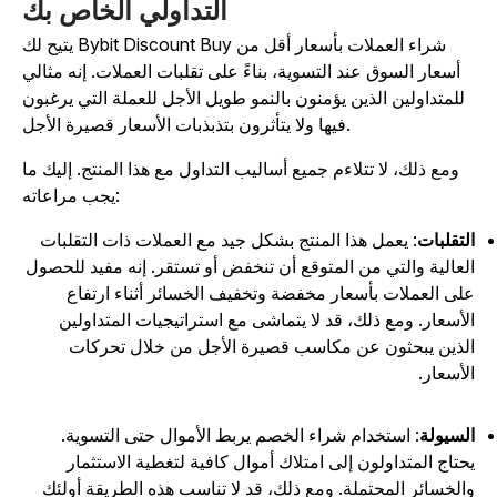
التداولي الخاص بك
يتيح لك Bybit Discount Buy شراء العملات بأسعار أقل من
أسعار السوق عند التسوية، بناءً على تقلبات العملات. إنه مثالي
للمتداولين الذين يؤمنون بالنمو طويل الأجل للعملة التي يرغبون
فيها ولا يتأثرون بتذبذبات الأسعار قصيرة الأجل.
ومع ذلك، لا تتلاءم جميع أساليب التداول مع هذا المنتج. إليك ما
يجب مراعاته:
لتقلبات
: يعمل هذا المنتج بشكل جيد مع العملات ذات التقلبات
لعالية والتي من المتوقع أن تنخفض أو تستقر. إنه مفيد للحصول
لى العملات بأسعار مخفضة وتخفيف الخسائر أثناء ارتفاع
لأسعار. ومع ذلك، قد لا يتماشى مع استراتيجيات المتداولين
لذين يبحثون عن مكاسب قصيرة الأجل من خلال تحركات
لأسعار.
لسيولة
: استخدام شراء الخصم يربط الأموال حتى التسوية.
حتاج المتداولون إلى امتلاك أموال كافية لتغطية الاستثمار
الخسائر المحتملة. ومع ذلك، قد لا تناسب هذه الطريقة أولئك