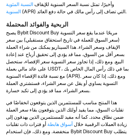
وأخيرًا، تمثل نسبة السعر السنوية للإيقاف
النسبة المئوية
(APR) التي تضاف إلى رأس مالك في حالة دفع العائد.
السنوية
الربحية والفوائد المحتملة
يصبح Bybit Discount Buy مربحًا عندما يقع سعر التسوية
(سعر السوق للعملة في تاريخ استحقاق مستقبلي) بين سعر
الإيقاف وسعر الشراء. هذا السيناريو يمكنك من شراء العملة
بسعر أقل من السوق، مما قد يؤدي إلى تحقيق أرباح عند إعادة
البيع. ومع ذلك، إذا تجاوز سعر التسوية سعر الإقصاء، ستحصل
على عائد مالي بعملة USDT، بما في ذلك رأس المال الخاص بك
مع نسبة فائدة الإقصاء السنوية (APR). ومع ذلك، إذا كان سعر
التسوية يساوي أو يقل عن سعر الشراء، فستشتري العملة
بسعر الشراء، مما قد يؤدي إلى تكبد خسارة.
هذا المنتج مناسب للمستثمرين الذين يتوقعون انخفاضًا في
تقلبات السوق، مما يفيد أولئك الذين يتوقعون بقاء سعر العملة
ضمن نطاق محدد. كما أنه مفيد للمستثمرين الذين يهدفون إلى
زيادة العملات الرقمية خلال
أسواق هابطة
أو فترات ذات تقلبات
منخفضة. ومع ذلك، فإن استخدام Bybit Discount Buy يتطلب