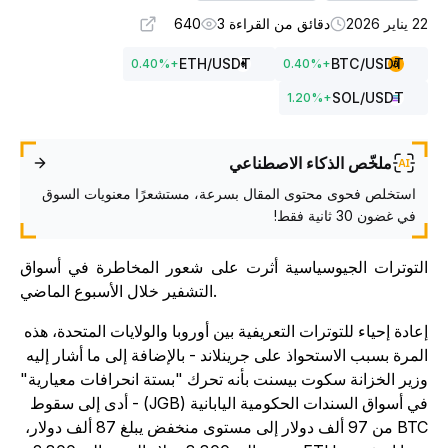
ناير 2026
دقائق من القراءة 3
640
ETH
/USDT
BTC
/USDT
0.40
%
+
0.40
%
+
SOL
/USDT
1.20
%
+
ملخّص الذكاء الاصطناعي
استخلص فحوى محتوى المقال بسرعة، مستشعرًا معنويات السوق
في غضون 30 ثانية فقط!
لتوترات الجيوسياسية أثرت على شعور المخاطرة في أسواق
التشفير خلال الأسبوع الماضي.
عادة إحياء للتوترات التعريفية بين أوروبا والولايات المتحدة، هذه
لمرة بسبب الاستحواذ على جرينلاند - بالإضافة إلى ما أشار إليه
زير الخزانة سكوت بيسنت بأنه تحرك "بستة انحرافات معيارية"
في أسواق السندات الحكومية اليابانية (JGB) - أدى إلى سقوط
BTC من 97 ألف دولار إلى مستوى منخفض يبلغ 87 ألف دولار،