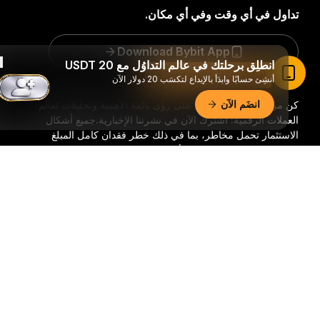
تداول في أي وقت وفي أي مكان.
Download Bybit App
انطلِق برحلتك في عالم التداوُل مع 20 USDT
اقرأ المقال في تطبيق Bybit
أنشِئ حسابًا وابدَأ بالإيداع لتكسَب 20 دولار الآن
انضَم الآن
كن من السباقين للحصول على رؤًى بالغة الأهمية وتحليلات لعالم
العملات الرقمية: اشترك الآن في نشرتنا الإخبارية.
جميع أشكال
الاستثمار تحمل مخاطر، بما في ذلك خطر فقدان كامل المبلغ
المستثمر. وقد لا تكون هذه الأنشطة مناسبة للجميع.
ملخّص تفصيليّ
اشترك
تابعنا: