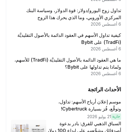
تداول زوج اليورو/دولار: قوة الدولار، وسياسة البنك
المركزي الأوروبي، وما الذي يحرك هذا الزوج
6 أغسطس 2026
كيفية تداول الأسهم في العقود الدائمة بالأصول التقليديَّة
(TradFi) على Bybit
6 أغسطس 2026
ما هي العقود الدائمة بالأصول التقليديَّة (TradFi) للأسهم،
ولماذا يتم تداولها على Bybit؟
6 أغسطس 2026
الأحداث الرائجة
موسم إعلان أرباح الأسهم: تداوَل،
وتوقَّع، فُز بسيارة Cybertruck!
جارية
21 يوليو 2026
السباق الذهبي للفرق: بادر بدعوة
أصدقائك وشجِّعهم على إيداع 100 دولار