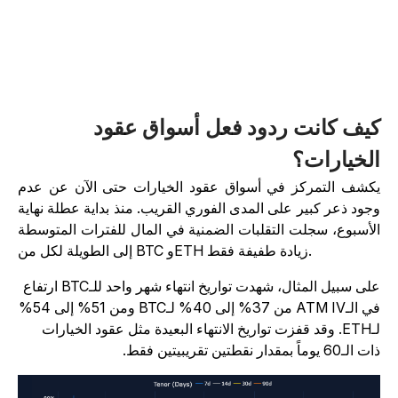
يف كانت ردود فعل أسواق عقود
لخيارات؟
كشف التمركز في أسواق عقود الخيارات حتى الآن عن عدم
جود ذعر كبير على المدى الفوري القريب. منذ بداية عطلة نهاية
لأسبوع، سجلت التقلبات الضمنية في المال للفترات المتوسطة
إلى الطويلة لكل من BTC وETH زيادة طفيفة فقط.
على سبيل المثال، شهدت تواريخ انتهاء شهر واحد للـBTC ارتفاع
في الـATM IV من 37% إلى 40% لـBTC ومن 51% إلى 54%
لـETH. وقد قفزت تواريخ الانتهاء البعيدة مثل عقود الخيارات
الـ60 يوماً بمقدار نقطتين تقريبيتين فقط.