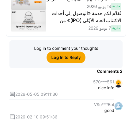
وتنفيذ عمليات تداوُل بقيمة 10 دولار
جارية
18 يوليو 2026
لكسَب مكافآت مُضاعَفة
نُقدِّم لكم خدمة «الوصول إلى أحداث
الاكتتاب العام الأوَّلي (IPO)» من
Bybit، بوابتك للوصول المبكر إلى فرص
جارية
7 يونيو 2026
الاكتتاب العام الأوَّلي العالمية
Log in to comment your thoughts
Log In to Reply
Comments
2
561***570
nice info
2026-05-05 09:11:30
VSo***Bot
good
2026-02-10 09:51:36