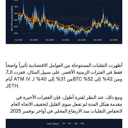
ظهرت التقلبات المستوحاة من العوامل الاقتصادية تأثيراً واضحاً
فقط في الفترات الزمنية الأقصر. على سبيل المثال، قفزت الـ7
أيام ATM IV من 31% إلى 40% لـBTC ومن 42% إلى 52%
لـETH.
مع ذلك، عند النظر لفترة أطول، فإن القفزات الأخيرة في
قدمة هيكل المدة لم تفعل سوى القليل لتخفيف الاتجاه العام
انخفاض التقلبات منذ الارتفاع المحلي في أواخر نوفمبر 2025.