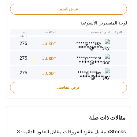
عرض المزيد
لوحة المتصدرين الأسبوعية
المركز
اسم المستخدم
المكافآت
عدد
النقاط
275
300
sky***@****
USDT
275
220
dor***@****
USDT
275
150
jay***@****
USDT
عرض التفاصيل
مقالات ذات صلة
xStocks مقابل عقود الفروقات مقابل العقود الدائمة: 3