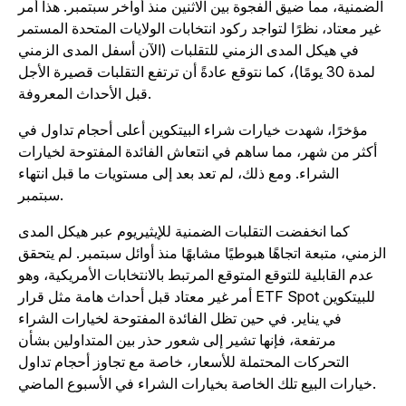
الضمنية، مما ضيق الفجوة بين الاثنين منذ أواخر سبتمبر. هذا أمر
غير معتاد، نظرًا لتواجد ركود انتخابات الولايات المتحدة المستمر
في هيكل المدى الزمني للتقلبات (الآن أسفل المدى الزمني
لمدة 30 يومًا)، كما نتوقع عادةً أن ترتفع التقلبات قصيرة الأجل
قبل الأحداث المعروفة.
مؤخرًا، شهدت خيارات شراء البيتكوين أعلى أحجام تداول في
أكثر من شهر، مما ساهم في انتعاش الفائدة المفتوحة لخيارات
الشراء. ومع ذلك، لم تعد بعد إلى مستويات ما قبل انتهاء
سبتمبر.
كما انخفضت التقلبات الضمنية للإيثيريوم عبر هيكل المدى
لزمني، متبعة اتجاهًا هبوطيًا مشابهًا منذ أوائل سبتمبر. لم يتحقق
عدم القابلية للتوقع المتوقع المرتبط بالانتخابات الأمريكية، وهو
أمر غير معتاد قبل أحداث هامة مثل قرار ETF Spot للبيتكوين
في يناير. في حين تظل الفائدة المفتوحة لخيارات الشراء
مرتفعة، فإنها تشير إلى شعور حذر بين المتداولين بشأن
التحركات المحتملة للأسعار، خاصة مع تجاوز أحجام تداول
خيارات البيع تلك الخاصة بخيارات الشراء في الأسبوع الماضي.