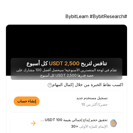
#BybitLearn #By
تنافس لتربح
2,500
USDT
كل أسبوع
تقدّم في لوحة المتصدرين الأسبوعية! سيحصل أفضل 100 مشارك على
حصة قدرها 2,500 USDT كل أسبوع.
اكسب نقاط الخبرة من خلال إكمال المهام
تسجيل مستخدم جديد
إنشاء حساب
حصريًا أكثر من 10
تحقيق حجم إيداع إجمالي بقيمة 100 USDT فأكثر
الإتمام للمرّة الأولى
+30