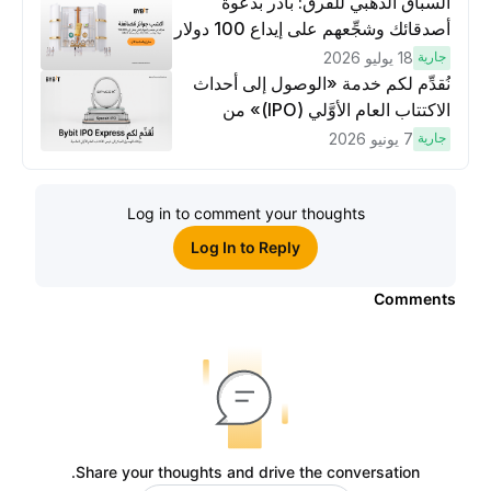
السباق الذهبي للفرق: بادر بدعوة
أصدقائك وشجِّعهم على إيداع 100 دولار
وتنفيذ عمليات تداوُل بقيمة 10 دولار
جارية
18 يوليو 2026
لكسَب مكافآت مُضاعَفة
نُقدِّم لكم خدمة «الوصول إلى أحداث
الاكتتاب العام الأوَّلي (IPO)» من
Bybit، بوابتك للوصول المبكر إلى فرص
جارية
7 يونيو 2026
الاكتتاب العام الأوَّلي العالمية
Log in to comment your thoughts
Log In to Reply
Comments
Share your thoughts and drive the conversation.