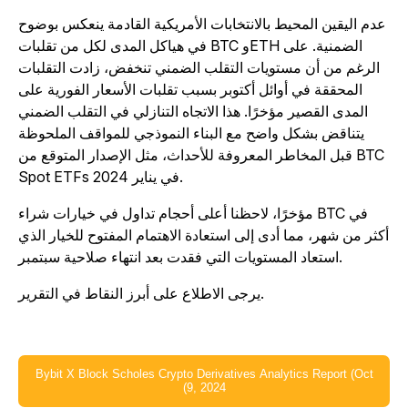
عدم اليقين المحيط بالانتخابات الأمريكية القادمة ينعكس بوضوح
في هياكل المدى لكل من تقلبات BTC وETH الضمنية. على
الرغم من أن مستويات التقلب الضمني تنخفض، زادت التقلبات
المحققة في أوائل أكتوبر بسبب تقلبات الأسعار الفورية على
المدى القصير مؤخرًا. هذا الاتجاه التنازلي في التقلب الضمني
يتناقض بشكل واضح مع البناء النموذجي للمواقف الملحوظة
قبل المخاطر المعروفة للأحداث، مثل الإصدار المتوقع من BTC
Spot ETFs في يناير 2024.
مؤخرًا، لاحظنا أعلى أحجام تداول في خيارات شراء BTC في
كثر من شهر، مما أدى إلى استعادة الاهتمام المفتوح للخيار الذي
استعاد المستويات التي فقدت بعد انتهاء صلاحية سبتمبر.
يرجى الاطلاع على أبرز النقاط في التقرير.
Bybit X Block Scholes Crypto Derivatives Analytics Report (Oct
9, 2024)