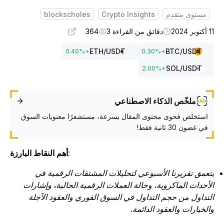
مستوى متقدم
Crypto Insights
blockscholes
وبر 2024
دقائق من القراءة 3
364
ETH
/USDT
BTC
/USDT
0.40
%
+
0.30
%
+
SOL
/USDT
2.00
%
+
ملخّص الذكاء الاصطناعي
استخلص فحوى محتوى المقال بسرعة، مستشعرًا معنويات السوق
في غضون 30 ثانية فقط!
:
أهم النقاط البارزة
تعمق تقريرنا الأسبوعي لتحليلات المشتقات الرقمية في
لأحداث الماكروية، وحالة العملات الرقمية الحالية، وإشارات
لتداول من حجم التداول في السوق الفوري والعقود الآجلة
الخيارات والعقود الدائمة.