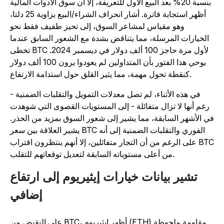
بنسبة 20% بعد البيع الأول للتعريفة، إلا أن سوق الأدوات المالية
أظهر استجابة فاترة. أشار انحراف الشراء/البيع بزاوية 25 دلتا،
وهو مقياس لمشاعر السوق، إلى تحيز طفيف فقط نحو
الخيارات المرسلة، مما يتناقض بشدة مع الشعور السابق عندما
تخطى BTC لأول مرة حاجز 100 ألف دولار في ديسمبر 2024.
يوحي هذا الفتور بأن المتداولين لم يعودوا يرون 100 ألف دولار
كنقطة تحول مهمة، مما يثير القلق حول استدامة الارتفاع.
في هذه الأثناء، لم تصل معدلات التمويل والتقلبات الضمنية -
رغم أنها لا تزال متفائلة - إلى المستويات القصوى التي شوهدت
ي الأشهر السابقة، مما يشير إلى شعور السوق بمزيد من الحذر.
يشير العلاقة بين سعر BTC الفوري والتقلبات الضمنية إلى أنه
على الرغم من أن التجار متفائلين، إلا أنهم ينتظرون اقتراب BTC
من أعلى مستوياته السابقة لتعديل توقعاتهم للتقلب.
تشير بيانات خيارات إيثيريوم إلى ارتفاع
إضافي
على النقيض من BTC، أظهر إيثيريوم (ETH) مقاومة ملحوظة