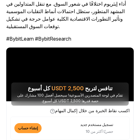
أداء إيثريوم اختلافًا في شعور السوق. مع تنقل المتداولين في
المشهد المتطور، ستظل احتمالات أنماط التقلبات الموسمية
وتأثير التطورات الاقتصادية الكلية عوامل حرجة في تشكيل
توقعات السوق المستقبلية.
#BybitLearn #BybitResearch
تنافس لتربح
2,500
USDT
كل أسبوع
تقدّم في لوحة المتصدرين الأسبوعية! سيحصل أفضل 100 مشارك على
حصة قدرها 2,500 USDT كل أسبوع.
اكسب نقاط الخبرة من خلال إكمال المهام
تسجيل مستخدم جديد
إنشاء حساب
حصريًا أكثر من 10