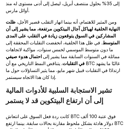
إلى 35% بحلول منتصف أبريل، ليصل إلى أدنى مستوى له منذ
أوائل مارس.
ومن المثير للاهتمام، أنه بينما انهار التقلب قصير الأجل،
ظلت
النهاية الخلفية لهياكل آجال البيتكوين مرتفعة، مما يشير إلى أن
المشاركين في السوق يتوقعون زيادة في التقلب على المدى
المتوسط
. في ظل هذا الخلفية، انخفضت التقلبات المحققة إلى
ما دون متوسط الموسمي لخمس سنوات، مواكبة لاتجاهات
مماثلة في السنوات السابقة مما يشير إلى
احتمال هدوء صيفي
في التقلبات
. يتناقض النمط التاريخي مع أن BTC غالبًا ما يشهد
ارتدادًا في التقلبات قبيل شهر مايو، مما يثير التساؤلات حول ما
إذا كان هذا الاتجاه سيستمر.
تشير الاستجابة السلبية للأدوات المالية
إلى أن ارتفاع البيتكوين قد لا يستمر
كانت ردة فعل السوق على انتعاش BTC فوق عتبة 100 ألف
دولار هادئة بشكل ملحوظ مقارنة بحالات سابقة. بينما ارتفع BTC