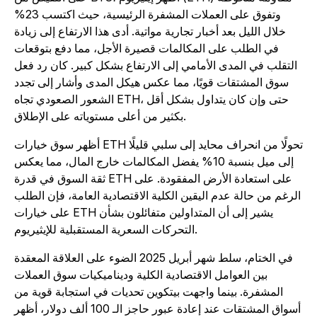
وتفوق على العملات المشفرة الرئيسية، حيث اكتسب 23%
خلال الليل بعد أخبار تجارية مواتية. أدى هذا الارتفاع إلى زيادة
في الطلب على المكالمات قصيرة الأجل، مما دفع بتوقعات
التقلب في المدى الأمامي إلى الارتفاع بشكل كبير. كان رد فعل
سوق المشتقات قويًا، مما عكس هيكل المدى وأشار إلى تجدد
الشعور الصعودي تجاه ETH، حتى وإن كان يتداول بشكل أقل
بكثير من أعلى مستوياته على الإطلاق.
أظهر سوق خيارات ETH تحولًا من انحراف محايد إلى سلبي قليلًا
إلى ميل بنسبة 10% يفضل المكالمات خارج المال، مما يعكس
ثقة السوق في قدرة ETH على استعادة الأرض المفقودة. على
لرغم من حالة عدم اليقين الكلية الاقتصادية العامة، فإن الطلب
على خيارات ETH يشير إلى أن المتداولين متفائلون بشأن
التحركات السعرية المستقبلية للإيثيريوم.
في الختام، سلط شهر أبريل 2025 الضوء على العلاقة المعقدة
بين العوامل الاقتصادية الكلية وديناميكيات سوق العملات
المشفرة. بينما واجهت بيتكوين تحديات في استجابة قوية من
أسواق المشتقات عند إعادة عبور حاجز الـ 100 ألف دولار، أظهر