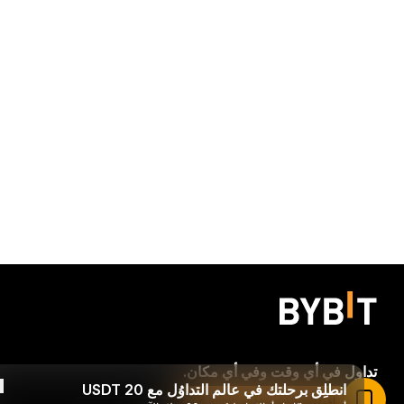
تداول في أي وقت وفي أي مكان.
انطلِق برحلتك في عالم التداوُل مع 20 USDT
اقرأ المقال في تطبيق Bybit