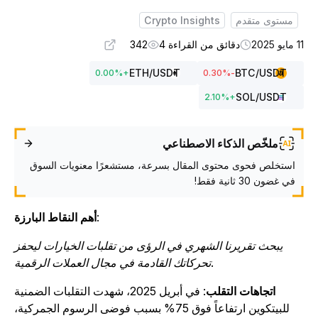
مستوى متقدم
Crypto Insights
يو 2025
دقائق من القراءة 4
342
ETH
/USDT
BTC
/USDT
0.00
%
+
%
-0.30
SOL
/USDT
2.10
%
+
ملخّص الذكاء الاصطناعي
استخلص فحوى محتوى المقال بسرعة، مستشعرًا معنويات السوق
في غضون 30 ثانية فقط!
:
أهم النقاط البارزة
يبحث تقريرنا الشهري في الرؤى من تقلبات الخيارات ليحفز
تحركاتك القادمة في مجال العملات الرقمية.
اتجاهات التقلب
: في أبريل 2025، شهدت التقلبات الضمنية
للبيتكوين ارتفاعاً فوق 75% بسبب فوضى الرسوم الجمركية،