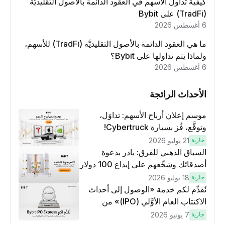
كيفية تداول الأسهم في العقود الدائمة بالأصول التقليديَّة
(TradFi) على Bybit
6 أغسطس 2026
ما هي العقود الدائمة بالأصول التقليديَّة (TradFi) للأسهم،
ولماذا يتم تداولها على Bybit؟
6 أغسطس 2026
الأحداث الرائجة
موسم إعلان أرباح الأسهم: تداوَل،
وتوقَّع، فُز بسيارة Cybertruck!
جارية
21 يوليو 2026
السباق الذهبي للفرق: بادر بدعوة
أصدقائك وشجِّعهم على إيداع 100 دولار
وتنفيذ عمليات تداوُل بقيمة 10 دولار
جارية
18 يوليو 2026
لكسَب مكافآت مُضاعَفة
نُقدِّم لكم خدمة «الوصول إلى أحداث
الاكتتاب العام الأوَّلي (IPO)» من
Bybit، بوابتك للوصول المبكر إلى فرص
جارية
7 يونيو 2026