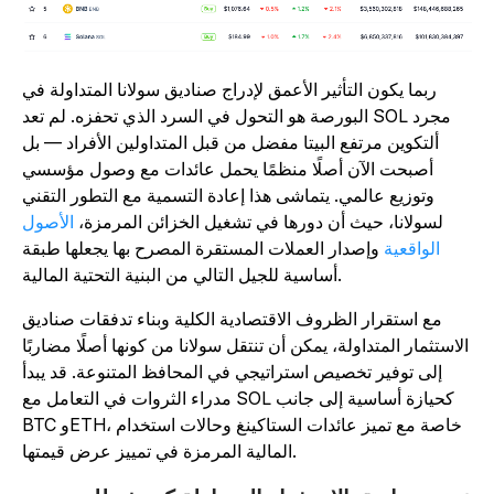
ربما يكون التأثير الأعمق لإدراج صناديق سولانا المتداولة في
البورصة هو التحول في السرد الذي تحفزه. لم تعد SOL مجرد
ألتكوين مرتفع البيتا مفضل من قبل المتداولين الأفراد — بل
أصبحت الآن أصلًا منظمًا يحمل عائدات مع وصول مؤسسي
وتوزيع عالمي. يتماشى هذا إعادة التسمية مع التطور التقني
لسولانا، حيث أن دورها في تشغيل الخزائن المرمزة،
الأصول
الواقعية
وإصدار العملات المستقرة المصرح بها يجعلها طبقة
أساسية للجيل التالي من البنية التحتية المالية.
مع استقرار الظروف الاقتصادية الكلية وبناء تدفقات صناديق
لاستثمار المتداولة، يمكن أن تنتقل سولانا من كونها أصلًا مضاربًا
إلى توفير تخصيص استراتيجي في المحافظ المتنوعة. قد يبدأ
مدراء الثروات في التعامل مع SOL كحيازة أساسية إلى جانب
BTC وETH، خاصة مع تميز عائدات الستاكينغ وحالات استخدام
المالية المرمزة في تمييز عرض قيمتها.