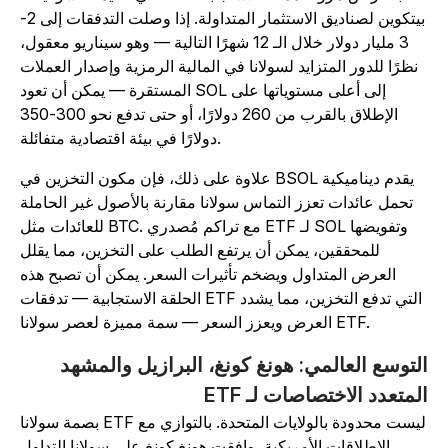
بيتكوين لصناديق الاستثمار المتداولة. إذا وصلت التدفقات إلى 2-
3 مليار دولار خلال الـ 12 شهرًا التالية — وهو سيناريو معقول،
نظرًا للدور المتزايد لسولانا في المالية الرمزية وإصدار العملات
المستقرة — يمكن أن تعود SOL إلى أعلى مستوياتها على
الإطلاق بالقرب من 260 دولارًا، أو حتى تدفع نحو 300-350
دولارًا في بيئة اقتصادية متفائلة.
علاوة على ذلك، فإن مكون التخزين في BSOL يقدم ديناميكية
تحمل عائدات تعزز التماس سولانا مقارنة بالأصول غير الحاملة
للعائدات مثل BTC. مع تراكم مُصدري ETF لـ SOL وتفويضها
للمحققين، يمكن أن يرتفع الطلب على التخزين، مما يقلل
العرض المتداول ويضخم تأثيرات السعر. يمكن أن تصبح هذه
الحلقة الاستجابية — تدفقات ETF التي تدفع التخزين، مما يشدد
العرض ويعزز السعر — سمة مميزة لعصر سولانا ETF.
لتوسع العالمي: هونغ كونغ، البرازيل والمشهد
لمتعدد الاختصاصات لـ ETF
بصمة سولانا ETF ليست محدودة بالولايات المتحدة. بالتوازي مع
الإطلاقات الأمريكية، وافقت هونغ كونغ على سولانا التداول