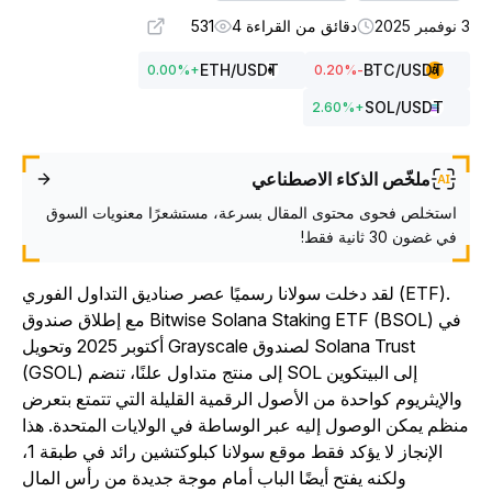
ر 2025
دقائق من القراءة 4
531
ETH
/USDT
BTC
/USDT
0.00
%
+
%
-0.20
SOL
/USDT
2.60
%
+
ملخّص الذكاء الاصطناعي
استخلص فحوى محتوى المقال بسرعة، مستشعرًا معنويات السوق
في غضون 30 ثانية فقط!
لقد دخلت سولانا رسميًا عصر صناديق التداول الفوري (ETF).
مع إطلاق صندوق Bitwise Solana Staking ETF (BSOL) في
أكتوبر 2025 وتحويل Grayscale لصندوق Solana Trust
(GSOL) إلى منتج متداول علنًا، تنضم SOL إلى البيتكوين
والإيثريوم كواحدة من الأصول الرقمية القليلة التي تتمتع بتعرض
نظم يمكن الوصول إليه عبر الوساطة في الولايات المتحدة. هذا
الإنجاز لا يؤكد فقط موقع سولانا كبلوكتشين رائد في طبقة 1،
ولكنه يفتح أيضًا الباب أمام موجة جديدة من رأس المال