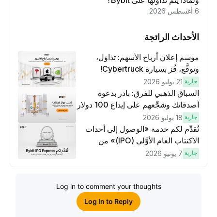
ولماذا يتم تداولها على Bybit؟
6 أغسطس 2026
الأحداث الرائجة
موسم إعلان أرباح الأسهم: تداوَل،
وتوقَّع، فُز بسيارة Cybertruck!
جارية
21 يوليو 2026
السباق الذهبي للفرق: بادر بدعوة
أصدقائك وشجِّعهم على إيداع 100 دولار
وتنفيذ عمليات تداوُل بقيمة 10 دولار
جارية
18 يوليو 2026
لكسَب مكافآت مُضاعَفة
نُقدِّم لكم خدمة «الوصول إلى أحداث
الاكتتاب العام الأوَّلي (IPO)» من
Bybit، بوابتك للوصول المبكر إلى فرص
جارية
7 يونيو 2026
الاكتتاب العام الأوَّلي العالمية
Log in to comment your thoughts
Log In to Reply