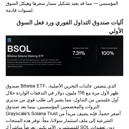
المؤسسي — مما قد يعيد تشكيل مسار سعرها وهيكل السوق
لسنوات قادمة.
ليات صندوق التداول الفوري ورد فعل السوق
لأولي
صندوق Bitwise ETF، الذي يتضمن عائدات التخزين الأصلية،
ظهر لأول مرة مع 116 مليون دولار في التدفقات الواردة خلال
أول جلستين من التداول، مما يشير إلى طلب قوي من مديري
الثروات والمخصصين المؤسسيين. بينما يعد صندوق
Grayscale’s Solana Trust أصغر حجماً، فإنه يضيف مزيداً من
الشرعية إلى ملف استثمار سولانا. معاً، توفر هذه المنتجات
للمستثمرين الأمريكيين تعرضاً مباشراً لـ SOL دون تعقيدات