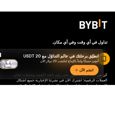
تداول في أي وقت وفي أي مكان.
Download Bybit App
انطلِق برحلتك في عالم التداوُل مع 20 USDT
اقرأ المقال في تطبيق Bybit
أنشِئ حسابًا وابدَأ بالإيداع لتكسَب 20 دولار الآن
انضَم الآن
كن من السباقين للحصول على رؤًى بالغة الأهمية وتحليلات لعالم
العملات الرقمية: اشترك الآن في نشرتنا الإخبارية.
جميع أشكال
الاستثمار تحمل مخاطر، بما في ذلك خطر فقدان كامل المبلغ
المستثمر. وقد لا تكون هذه الأنشطة مناسبة للجميع.
ملخّص تفصيليّ
اشترك