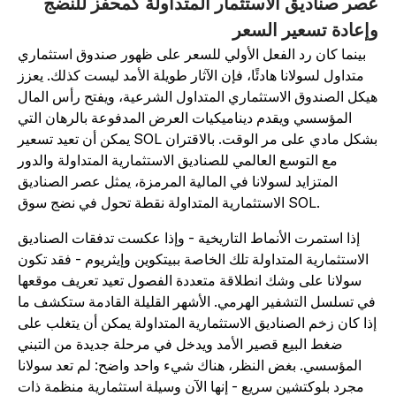
صر صناديق الاستثمار المتداولة كمحفز للنضج
إعادة تسعير السعر
بينما كان رد الفعل الأولي للسعر على ظهور صندوق استثماري
متداول لسولانا هادئًا، فإن الآثار طويلة الأمد ليست كذلك. يعزز
يكل الصندوق الاستثماري المتداول الشرعية، ويفتح رأس المال
المؤسسي ويقدم ديناميكيات العرض المدفوعة بالرهان التي
يمكن أن تعيد تسعير SOL بشكل مادي على مر الوقت. بالاقتران
مع التوسع العالمي للصناديق الاستثمارية المتداولة والدور
المتزايد لسولانا في المالية المرمزة، يمثل عصر الصناديق
الاستثمارية المتداولة نقطة تحول في نضج سوق SOL.
إذا استمرت الأنماط التاريخية - وإذا عكست تدفقات الصناديق
الاستثمارية المتداولة تلك الخاصة ببيتكوين وإيثريوم - فقد تكون
سولانا على وشك انطلاقة متعددة الفصول تعيد تعريف موقعها
ي تسلسل التشفير الهرمي. الأشهر القليلة القادمة ستكشف ما
ذا كان زخم الصناديق الاستثمارية المتداولة يمكن أن يتغلب على
ضغط البيع قصير الأمد ويدخل في مرحلة جديدة من التبني
المؤسسي. بغض النظر، هناك شيء واحد واضح: لم تعد سولانا
مجرد بلوكتشين سريع - إنها الآن وسيلة استثمارية منظمة ذات