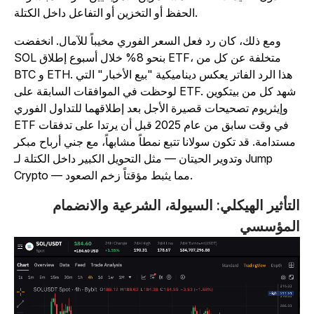
الحفظ أو التخزين أو التفاعل داخل الكتلة.
ومع ذلك، كان رد فعل السعر الفوري مخيباً للآمال. انخفضت
SOL بنحو 8% خلال أسبوع إطلاق ETF، متخلفة عن كل من
BTC و ETH. هذا الرد الفاتر يعكس ديناميكية "بيع الأخبار" التي
لوحظت في الموافقات السابقة على ETF. شهد كل من بيتكوين
وإيثريوم تصحيحات قصيرة الأجل بعد إطلاقهما للتداول الفوري
ETF في وقت سابق من عام 2025 قبل أن يرتدا على تدفقات
مستدامة. قد تكون سولانا تتبع نمطاً مشابهاً، مع جني أرباح مبكر
وتدوير الحيتان — مثل التحويل الكبير داخل الكتلة لـ Jump
Crypto — مما يثبط مؤقتاً زخم الصعود.
لتأثير الهيكلي: السيولة، الشرعية والانضمام
لمؤسسي