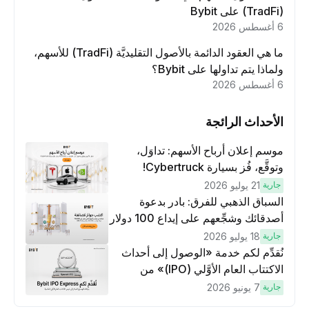
(TradFi) على Bybit
6 أغسطس 2026
ما هي العقود الدائمة بالأصول التقليديَّة (TradFi) للأسهم،
ولماذا يتم تداولها على Bybit؟
6 أغسطس 2026
الأحداث الرائجة
موسم إعلان أرباح الأسهم: تداوَل،
وتوقَّع، فُز بسيارة Cybertruck!
جارية
21 يوليو 2026
السباق الذهبي للفرق: بادر بدعوة
أصدقائك وشجِّعهم على إيداع 100 دولار
وتنفيذ عمليات تداوُل بقيمة 10 دولار
جارية
18 يوليو 2026
لكسَب مكافآت مُضاعَفة
نُقدِّم لكم خدمة «الوصول إلى أحداث
الاكتتاب العام الأوَّلي (IPO)» من
Bybit، بوابتك للوصول المبكر إلى فرص
جارية
7 يونيو 2026
الاكتتاب العام الأوَّلي العالمية