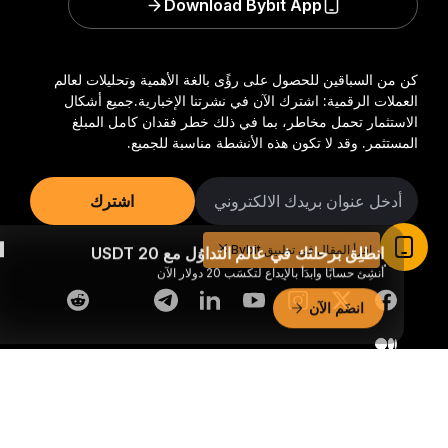
Download Bybit App
كن من السباقين للحصول على رؤًى بالغة الأهمية وتحليلات لعالم
العملات الرقمية: اشترك الآن في نشرتنا الإخبارية.
جميع أشكال
الاستثمار تحمل مخاطر، بما في ذلك خطر فقدان كامل المبلغ
المستثمر. وقد لا تكون هذه الأنشطة مناسبة للجميع.
اشترك
انطلِق برحلتك في عالم التداوُل مع 20 USDT
اقرأ المقال في تطبيق Bybit
أنشِئ حسابًا وابدَأ بالإيداع لتكسَب 20 دولار الآن
تابعنا:
انضَم الآن
ملخّص تفصيليّ
© 2018-2026 Bybit.com. جميع الحقوق محفوظة.