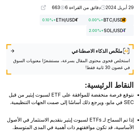
بريل 2024
دقائق من القراءة 6
663
ETH
/USDT
BTC
/USDT
0.10
%
+
0.00
%
+
SOL
/USDT
2.00
%
+
ملخّص الذكاء الاصطناعي
استخلص فحوى محتوى المقال بسرعة، مستشعرًا معنويات السوق
في غضون 30 ثانية فقط!
لنقاط الرئيسية
:
نتوقع فرصة منخفضة للموافقة على ETF لسبوت إيثير من قبل
مايو، ويرجع ذلك أساسًا إلى صمت الجهات التنظيمية.
إذا تم السماح لـ ETFs لسبوت إيثير بتقديم الاستثمار في الأصول
لأساسية، قد تكون موافقتهم ذات أهمية في المدى المتوسط.