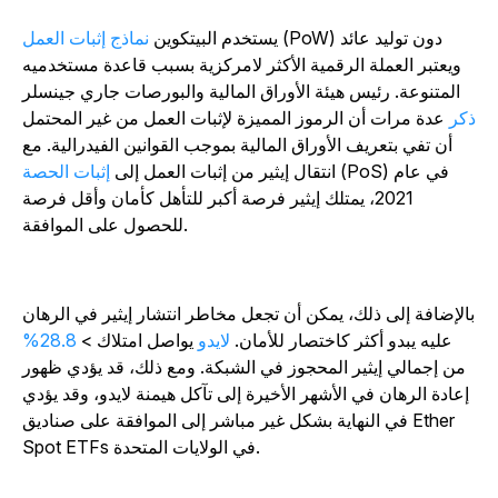
(PoW) دون توليد عائد
يستخدم البيتكوين
نماذج إثبات العمل
ويعتبر العملة الرقمية الأكثر لامركزية بسبب قاعدة مستخدميه
المتنوعة. رئيس هيئة الأوراق المالية والبورصات جاري جينسلر
كر
عدة مرات أن الرموز المميزة لإثبات العمل من غير المحتمل
أن تفي بتعريف الأوراق المالية بموجب القوانين الفيدرالية. مع
(PoS) في عام
انتقال إيثير من إثبات العمل إلى
إثبات الحصة
2021، يمتلك إيثير فرصة أكبر للتأهل كأمان وأقل فرصة
للحصول على الموافقة.
الإضافة إلى ذلك، يمكن أن تجعل مخاطر انتشار إيثير في الرهان
عليه يبدو أكثر كاختصار للأمان.
لايدو
يواصل امتلاك >
28.8%
من إجمالي إيثير المحجوز في الشبكة. ومع ذلك، قد يؤدي ظهور
إعادة الرهان في الأشهر الأخيرة إلى تآكل هيمنة لايدو، وقد يؤدي
في النهاية بشكل غير مباشر إلى الموافقة على صناديق Ether
Spot ETFs في الولايات المتحدة.