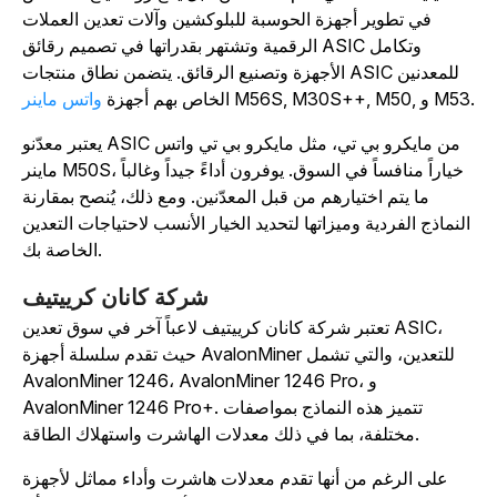
في تطوير أجهزة الحوسبة للبلوكشين وآلات تعدين العملات
الرقمية وتشتهر بقدراتها في تصميم رقائق ASIC وتكامل
الأجهزة وتصنيع الرقائق. يتضمن نطاق منتجات ASIC للمعدنين
M56S, M30S++, , و M53.
الخاص بهم أجهزة
واتس ماينر
يعتبر معدّنو ASIC من مايكرو بي تي، مثل مايكرو بي تي واتس
ماينر M50S، خياراً منافساً في السوق. يوفرون أداءً جيداً وغالباً
ما يتم اختيارهم من قبل المعدّنين. ومع ذلك، يُنصح بمقارنة
النماذج الفردية وميزاتها لتحديد الخيار الأنسب لاحتياجات التعدين
الخاصة بك.
شركة كانان كرييتيف
تعتبر شركة كانان كرييتيف لاعباً آخر في سوق تعدين ASIC،
حيث تقدم سلسلة أجهزة AvalonMiner للتعدين، والتي تشمل
AvalonMiner 1246، AvalonMiner 1246 Pro، و
AvalonMiner 1246 Pro+. تتميز هذه النماذج بمواصفات
مختلفة، بما في ذلك معدلات الهاشرت واستهلاك الطاقة.
على الرغم من أنها تقدم معدلات هاشرت وأداء مماثل لأجهزة