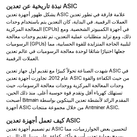
نبذة تاريخية عن تعدين ASIC
يشكل ظهور أجهزة تعدين ASIC علامة فارقة في تطور تعدين
العملات الرقمية. في البداية، كان التعدين يتم باستخدام وحدات
المعالجة المركزية (CPUs) في أجهزة الكمبيوتر الشخصية. ومع
لك، ومع تزايد متطلبات عملية التعدين، تم تقديم وحدات معالجة
الرسوميات (GPUs) لتلبية الحاجة المتزايدة للقوة الحسابية، مما
جعلها اختيارًا شائعًا لوحدة معالجة الرسوميات في عالم تعدين
العملات الرقمية.
شهدت الصناعة تحولاً كبيرًا مع تقديم أول جهاز تعدين ASIC في
عام 2012. تجاوزت أجهزة تعدين ASIC من حيث الكفاءة والقوة
وحدات المعالجة المركزية ووحدات معالجة الرسومات، حيث
تستهلك كهرباء أقل وتقدم قوة حوسبة أعلى. منذ ذلك الحين،
أصبحت Bitmain المقدم الرائد لأنشطة تعدين البيتكوين بواسطة
أجهزة ASIC من خلال مجموعة منتجات Antminer ASIC.
كيف تعمل أجهزة تعدين ASIC
تم تصميم أجهزة تعدين ASIC لتحسين بعض الخوارزميات، مما
يسمح بعملية تعدين أسرع وأكثر كفاءة. على سبيل المثال، تم