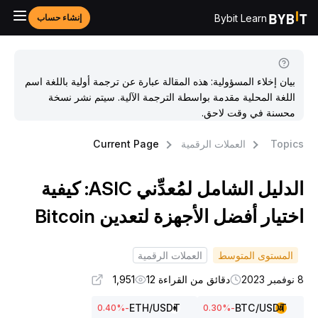
Bybit Learn
إنشاء حساب
بيان إخلاء المسؤولية: هذه المقالة عبارة عن ترجمة أولية باللغة اسم
اللغة المحلية مقدمة بواسطة الترجمة الآلية. سيتم نشر نسخة
محسنة في وقت لاحق.
Topic
العملات الرقمية
Current Page
الدليل الشامل لمُعدِّني ASIC: كيفية
ختيار أفضل الأجهزة لتعدين Bitcoin
المستوى المتوسط
العملات الرقمية
بر 2023
دقائق من القراءة 12
1,951
ETH
/USDT
BTC
/USDT
%
-0.40
%
-0.30