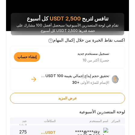
تنافس لتربح
2,500
USDT
كل أسبوع
تقدّم في لوحة المتصدرين الأسبوعية! سيحصل أفضل 100 مشارك على
حصة قدرها 2,500 USDT كل أسبوع.
اكسب نقاط الخبرة من خلال إكمال المهام
تسجيل مستخدم جديد
إنشاء حساب
حصريًا أكثر من 10
تحقيق حجم إيداع إجمالي بقيمة 100 USDT فأكثر
الإتمام للمرّة الأولى
+30
عرض المزيد
لوحة المتصدرين الأسبوعية
المركز
اسم المستخدم
المكافآت
عدد
النقاط
275
300
sky***@****
USDT