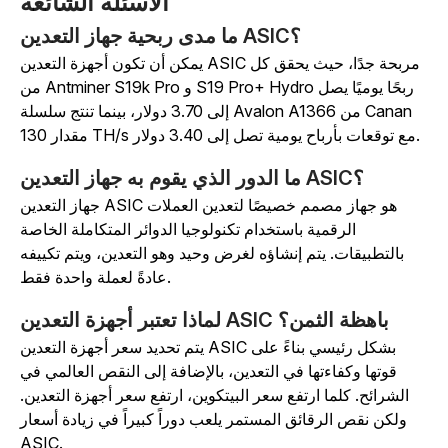
الأسئلة الشائعة
ما مدى ربحية جهاز التعدين ASIC؟
يمكن أن تكون أجهزة التعدين ASIC مربحة جدًا، حيث يحقق كل
من Antminer S19k Pro و S19 Pro+ Hydro ربحًا يوميًا يصل
إلى 3.70 دولار، بينما تنتج سلسلة Avalon A1366 من Canan
مقدار 130 TH/s مع توقعات بأرباح يومية تصل إلى 3.40 دولار.
ما الدور الذي يقوم به جهاز التعدين ASIC؟
جهاز التعدين ASIC هو جهاز مصمم خصيصًا لتعدين العملات
الرقمية باستخدام تكنولوجيا الدوائر المتكاملة الخاصة
بالتطبيقات. يتم إنشاؤه لغرض وحيد وهو التعدين، ويتم تكييفه
عادةً لعملة واحدة فقط.
لماذا تعتبر أجهزة التعدين ASIC باهظة الثمن؟
يتم تحديد سعر أجهزة التعدين ASIC بشكل رئيسي بناءً على
قوتها وكفاءتها في التعدين، بالإضافة إلى النقص العالمي في
الشرائح. كلما ارتفع سعر البيتكوين، ارتفع سعر أجهزة التعدين.
ولكن نقص الرقائق المستمر يلعب دوراً كبيراً في زيادة أسعار
ASIC.