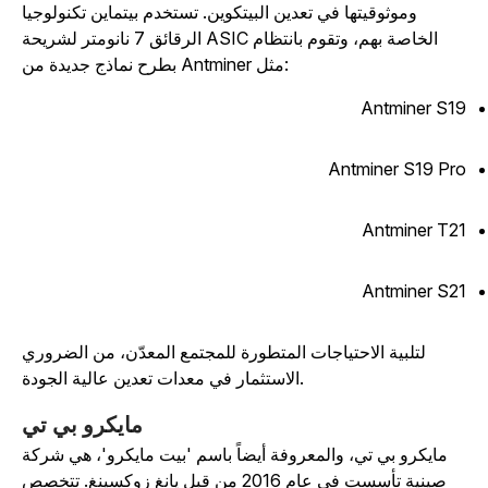
وموثوقيتها في تعدين البيتكوين. تستخدم بيتماين تكنولوجيا
الرقائق 7 نانومتر لشريحة ASIC الخاصة بهم، وتقوم بانتظام
بطرح نماذج جديدة من Antminer مثل:
Antminer S1
Antminer S19 Pr
Antminer T2
Antminer S2
لتلبية الاحتياجات المتطورة للمجتمع المعدّن، من الضروري
الاستثمار في معدات تعدين عالية الجودة.
مايكرو بي تي
مايكرو بي تي، والمعروفة أيضاً باسم 'بيت مايكرو'، هي شركة
صينية تأسست في عام 2016 من قبل يانغ زوكسينغ. تتخصص