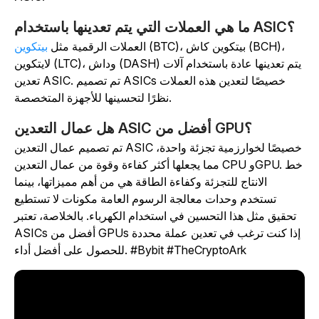
ما هي العملات التي يتم تعدينها باستخدام ASIC؟
(BTC)، بيتكوين كاش (BCH)،
العملات الرقمية مثل
بيتكوين
لايتكوين (LTC)، وداش (DASH) يتم تعدينها عادة باستخدام آلات
تعدين ASIC. تم تصميم ASICs خصيصًا لتعدين هذه العملات
نظرًا لتحسينها للأجهزة المتخصصة.
هل عمال التعدين ASIC أفضل من GPU؟
تم تصميم عمال التعدين ASIC خصيصًا لخوارزمية تجزئة واحدة،
مما يجعلها أكثر كفاءة وقوة من عمال التعدين CPU وGPU. خط
الانتاج للتجزئة وكفاءة الطاقة هي من أهم مميزاتها، بينما
تستخدم وحدات معالجة الرسوم العامة مكونات لا تستطيع
تحقيق مثل هذا التحسين في استخدام الكهرباء. بالخلاصة، تعتبر
ASICs أفضل من GPUs إذا كنت ترغب في تعدين عملة محددة
#Bybit #TheCryptoArk
للحصول على أفضل أداء.