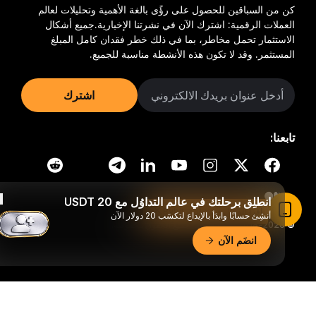
كن من السباقين للحصول على رؤًى بالغة الأهمية وتحليلات لعالم
العملات الرقمية: اشترك الآن في نشرتنا الإخبارية.
جميع أشكال
الاستثمار تحمل مخاطر، بما في ذلك خطر فقدان كامل المبلغ
المستثمر. وقد لا تكون هذه الأنشطة مناسبة للجميع.
اشترك
تابعنا:
انطلِق برحلتك في عالم التداوُل مع 20 USDT
اقرأ المقال في تطبيق Bybit
أنشِئ حسابًا وابدَأ بالإيداع لتكسَب 20 دولار الآن
© 2018-2026 Bybit.com. جميع الحقوق محفوظة.
انضَم الآن
ملخّص تفصيليّ