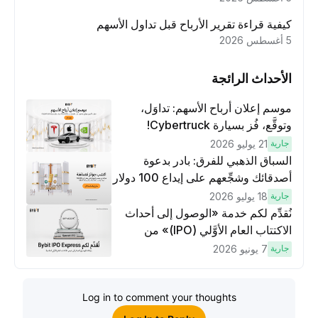
كيفية قراءة تقرير الأرباح قبل تداول الأسهم
5 أغسطس 2026
الأحداث الرائجة
موسم إعلان أرباح الأسهم: تداوَل،
وتوقَّع، فُز بسيارة Cybertruck!
جارية
21 يوليو 2026
السباق الذهبي للفرق: بادر بدعوة
أصدقائك وشجِّعهم على إيداع 100 دولار
وتنفيذ عمليات تداوُل بقيمة 10 دولار
جارية
18 يوليو 2026
لكسَب مكافآت مُضاعَفة
نُقدِّم لكم خدمة «الوصول إلى أحداث
الاكتتاب العام الأوَّلي (IPO)» من
Bybit، بوابتك للوصول المبكر إلى فرص
جارية
7 يونيو 2026
الاكتتاب العام الأوَّلي العالمية
Log in to comment your thoughts