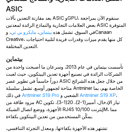
ASIC
بعد مقارنة التعدين بآلات ASIC وGPU، سنقوم الآن بمراجعة
بعض العلامات التجارية والنماذج الرائدة لمعدنين ASIC المتوفرة
في السوق. تشمل هذه
بيتماين
،
مايكرو بي تي
، وCanaan
Creative، كل منها يقدم ميزات وقدرات فريدة لتلبية احتياجات
التعدين المختلفة.
بيتماين
تأسست بيتماين في عام 2013، وسرعان ما أصبحت واحدة من
الشركات الرائدة في تصنيع أجهزة تعدين البيتكوين، حيث لعبت
دوراً حاسماً في تطوير عصر ASIC من خلال جعل هذه الشرائح
متاحة لجمهور أوسع. تشمل سلسلة Antminer الخاصة بهم، بما
،
Antminer S19 XP
الشعبي و
Antminer S19 Pro
في ذلك
مزود طاقة من AC تيار الإدخال، أمبير(1-2)، 20(1-3)، تكوين
الأجهزة، ووضع اتصال الشبكة RJ45 إيثرنت 10/100M، مما
يمكّن المستخدمين من تعدين البيتكوين بكفاءة.
تشتهر هذه الأجهزة بكفاءتها، ومعدل التجزئة التنافسي،