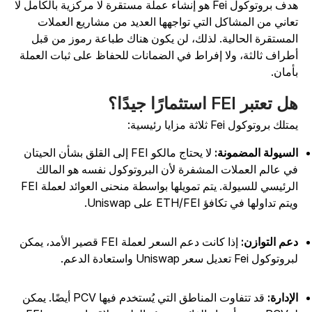
هدف بروتوكول Fei هو إنشاء عملة مستقرة لا مركزية بالكامل لا
عاني من المشاكل التي تواجهها العديد من مشاريع العملات
لمستقرة الحالية. لذلك، لن يكون هناك طباعة رموز من قبل
طراف ثالثة، ولا إفراط في الضمانات للحفاظ على ثبات العملة
أمان.
 تعتبر FEI استثمارًا جيدًا؟
تلك بروتوكول Fei ثلاثة مزايا رئيسية:
لسيولة المضمونة:
لا يحتاج مالكو FEI إلى القلق بشأن الحيتان
ي عالم العملات المشفرة لأن البروتوكول نفسه هو المالك
الرئيسي للسيولة. يتم تمويلها بواسطة منحنى العوائد لعملة FEI
تم تداولها في تكافؤ ETH/FEI على Uniswap.
عم التوازن:
إذا كانت دعم السعر لعملة FEI قصير الأمد، يمكن
وتوكول Fei تعديل سعر Uniswap واستعادة الدعم.
لإدارة:
قد تتفاوت المناطق التي يُستخدم فيها PCV أيضًا. يمكن