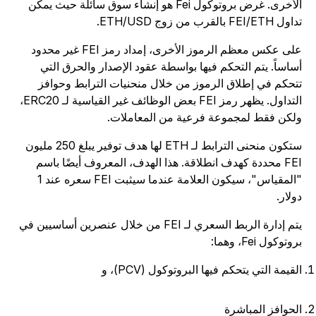
الأخرى. غرض بروتوكول Fei هو إنشاء سوق سائلة حيث يمكن
ل FEI/ETH بالقرب من زوج ETH/USD.
على عكس معظم الرموز الأخرى، إمداد رمز FEI غير محدود
ساساً. يتم التحكم فيها بواسطة عقود الإصدار والحرق التي
تحكم في إطلاق الرموز من خلال منحنيات الترابط وحوافز
التداول. يظهر رمز FEI بعض الوظائف غير القياسية لـ ERC20،
لكن فقط لمجموعة فرعية من المعاملات.
ستكون منحنى الترابط لـ ETH لها هدف توفير يبلغ 250 مليون
FEI محددة كهدف انطلاقة. هذا الهدف، المعروف أيضًا باسم
"المقياس"، سيكون العلامة عندما سيثبت FEI سعره عند 1
ولار.
يتم إدارة الربط السعري لـ FEI من خلال عنصرين أساسيين في
وتوكول Fei، وهما:
لقيمة التي يتحكم فيها البروتوكول (PCV)، و
لحوافز المباشرة