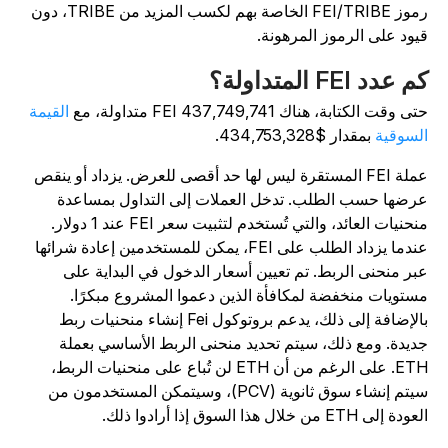
رموز FEI/TRIBE الخاصة بهم لكسب المزيد من TRIBE، دون
يود على الرموز المرهونة.
 عدد FEI المتداولة؟
ى وقت الكتابة، هناك 437,749,741 FEI متداولة، مع
القيمة
لسوقية
بمقدار $434,753,328.
عملة FEI المستقرة ليس لها حد أقصى للعرض. يزداد أو ينقص
رضها حسب الطلب. تدخل العملات إلى التداول بمساعدة
منحنيات العائد، والتي تُستخدم لتثبيت سعر FEI عند 1 دولار.
عندما يزداد الطلب على FEI، يمكن للمستخدمين إعادة شرائها
بر منحنى الربط. تم تعيين أسعار الدخول في البداية على
ستويات منخفضة لمكافأة الذين دعموا المشروع مبكرًا.
بالإضافة إلى ذلك، يدعم بروتوكول Fei إنشاء منحنيات ربط
ديدة. ومع ذلك، سيتم تحديد منحنى الربط الأساسي بعملة
ETH. على الرغم من أن ETH لن تُباع على منحنيات الربط،
سيتم إنشاء سوق ثانوية (PCV)، وسيتمكن المستخدمون من
ودة إلى ETH من خلال هذا السوق إذا أرادوا ذلك.