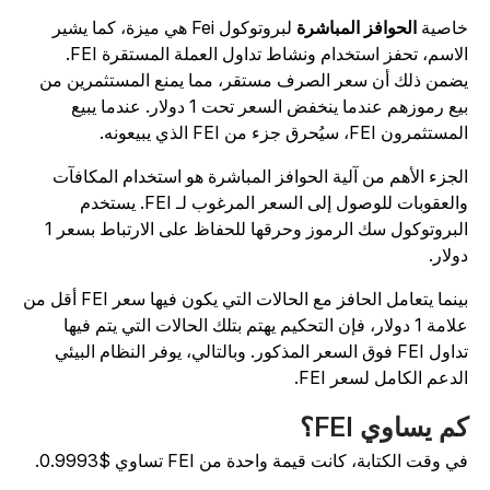
اصية
الحوافز المباشرة
لبروتوكول Fei هي ميزة، كما يشير
الاسم، تحفز استخدام ونشاط تداول العملة المستقرة FEI.
ضمن ذلك أن سعر الصرف مستقر، مما يمنع المستثمرين من
بيع رموزهم عندما ينخفض السعر تحت 1 دولار. عندما يبيع
ستثمرون FEI، سيُحرق جزء من FEI الذي يبيعونه.
لجزء الأهم من آلية الحوافز المباشرة هو استخدام المكافآت
والعقوبات للوصول إلى السعر المرغوب لـ FEI. يستخدم
البروتوكول سك الرموز وحرقها للحفاظ على الارتباط بسعر 1
ولار.
بينما يتعامل الحافز مع الحالات التي يكون فيها سعر FEI أقل من
علامة 1 دولار، فإن التحكيم يهتم بتلك الحالات التي يتم فيها
تداول FEI فوق السعر المذكور. وبالتالي، يوفر النظام البيئي
لدعم الكامل لسعر FEI.
م يساوي FEI؟
ي وقت الكتابة، كانت قيمة واحدة من FEI تساوي $0.9993.