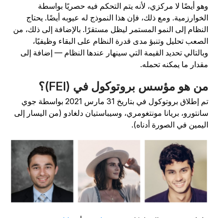
هو أيضًا لا مركزي، لأنه يتم التحكم فيه حصريًا بواسطة
لخوارزمية. ومع ذلك، فإن هذا النموذج له عيوبه أيضًا. يحتاج
لنظام إلى النمو المستمر ليظل مستقرًا. بالإضافة إلى ذلك، من
لصعب تحليل وتنبؤ مدى قدرة النظام على البقاء وظيفيًا،
بالتالي تحديد القيمة التي سينهار عندها النظام — إضافة إلى
قدار ما يمكنه تحمله.
ن هو مؤسس بروتوكول في (FEI)؟
تم إطلاق بروتوكول في بتاريخ 31 مارس 2021 بواسطة جوي
انتورو، بريانا مونتغومري، وسيباستيان دلغادو (من اليسار إلى
ليمين في الصورة أدناه).