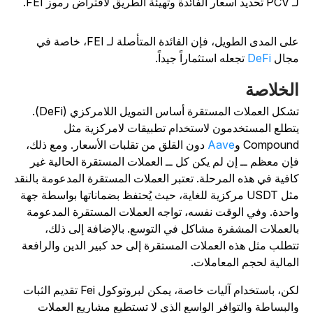
ر الفائدة وتهيئة الطريق لاقتراض رموز FEI.
على المدى الطويل، فإن الفائدة المتأصلة لـ FEI، خاصة في
جال
DeFi
تجعله استثماراً جيداً.
لخلاصة
تشكل العملات المستقرة أساس التمويل اللامركزي (DeFi).
تطلع المستخدمون لاستخدام تطبيقات لامركزية مثل
Compoun و
Aave
دون القلق من تقلبات الأسعار. ومع ذلك،
إن معظم ــ إن لم يكن كل ــ العملات المستقرة الحالية غير
افية في هذه المرحلة. تعتبر العملات المستقرة المدعومة بالنقد
مثل USDT مركزية للغاية، حيث يُحتفظ بضماناتها بواسطة جهة
احدة. وفي الوقت نفسه، تواجه العملات المستقرة المدعومة
العملات المشفرة مشاكل في التوسع. بالإضافة إلى ذلك،
تطلب مثل هذه العملات المستقرة إلى حد كبير الدين والرافعة
لمالية لحجم المعاملات.
لكن، باستخدام آليات خاصة، يمكن لبروتوكول Fei تقديم الثبات
البساطة والتوافر الواسع الذي لا تستطيع مشاريع العملات