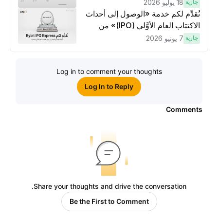
وتنفيذ عمليات تداوُل بقيمة 10 دولار
جارية
18 يوليو 2026
لكسَب مكافآت مُضاعَفة
نُقدِّم لكم خدمة «الوصول إلى أحداث
الاكتتاب العام الأوَّلي (IPO)» من
Bybit، بوابتك للوصول المبكر إلى فرص
جارية
7 يونيو 2026
الاكتتاب العام الأوَّلي العالمية
Log in to comment your thoughts
Log In to Reply
Comments
Share your thoughts and drive the conversation.
Be the First to Comment