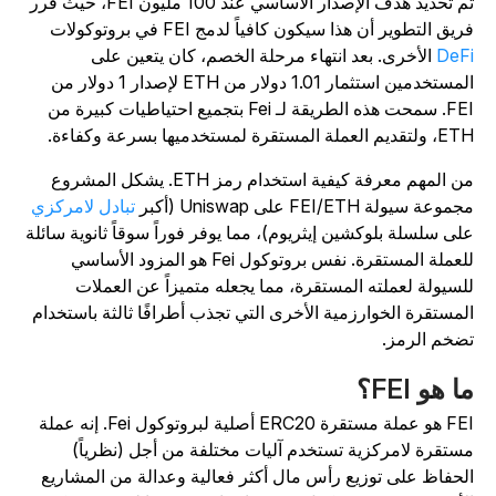
تم تحديد هدف الإصدار الأساسي عند 100 مليون FEI، حيث قرر
ريق التطوير أن هذا سيكون كافياً لدمج FEI في بروتوكولات
DeF
الأخرى. بعد انتهاء مرحلة الخصم، كان يتعين على
المستخدمين استثمار 1.01 دولار من ETH لإصدار 1 دولار من
FEI. سمحت هذه الطريقة لـ Fei بتجميع احتياطيات كبيرة من
تقديم العملة المستقرة لمستخدميها بسرعة وكفاءة.
من المهم معرفة كيفية استخدام رمز ETH. يشكل المشروع
موعة سيولة FEI/ETH على Uniswap (أكبر
تبادل لامركزي
لى سلسلة بلوكشين إيثريوم)، مما يوفر فوراً سوقاً ثانوية سائلة
للعملة المستقرة. نفس بروتوكول Fei هو المزود الأساسي
لسيولة لعملته المستقرة، مما يجعله متميزاً عن العملات
لمستقرة الخوارزمية الأخرى التي تجذب أطرافًا ثالثة باستخدام
ضخم الرمز.
ا هو FEI؟
FEI هو عملة مستقرة ERC20 أصلية لبروتوكول Fei. إنه عملة
ستقرة لامركزية تستخدم آليات مختلفة من أجل (نظرياً)
لحفاظ على توزيع رأس مال أكثر فعالية وعدالة من المشاريع