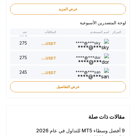
عرض المزيد
لوحة المتصدرين الأسبوعية
المركز
اسم المستخدم
المكافآت
عدد
النقاط
275
300
sky***@****
USDT
275
220
dor***@****
USDT
245
150
san***@****
USDT
عرض التفاصيل
مقالات ذات صلة
9 أفضل وسطاء MT5 للتداول في عام 2026