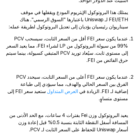
لتثبيت عند الدولار الواحد.
متلك هذا البروتوكول الإيثريوم المودع ويقفلها في موقف
FEI/ETH لـ Uniswap باعتبارها "السوق الرسمي". هناك
يناريوان رئيسيان يؤديان إلى تعديل البروتوكول لطريقة عمله:
عندما يكون سعر FEI أقل من السعر الثابت، سيسحب PCV
99% من سيولة البروتوكول من LP لشراء FEI، مما يعيد السعر
إلى مستوى ثابت. سيُعاد توريد PCV المتبقي كسيولة، بينما سيتم
رق الفائض من FEI.
عندما يكون سعر FEI أعلى من السعر الثابت، سيحدد PCV
لفرق بين السعر الحالي والهدف، مما سيؤدي إلى طباعة
افية لـ FEI. الزيادة في
العرض المتداول
ستعيد سعر FEI إلى
ستوى متساوٍ.
يعيد البروتوكول وزن Fei بفترات 4 ساعات، مع الحد الأدنى من
المسافة أسفل النقطة الثابتة بنسبة 0.5% قبل إعادة وزن
 Uniswap للحفاظ على السعر الثابت لـ PCV.