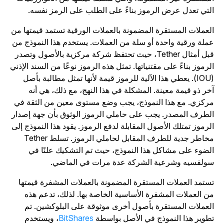
لتي تعدل عرض الرموز بناءً على الطلب على الرمز نفسه.
لعملات المستقرة المضمونة بالعملات الورقية تستمد قيمتها من
ملة ورقية واحدة أو سلة من العملات. يستخدم هذا النموذج من
قبل أمثال Tether، حيث تحتفظ شركة مركزية بالأصول وتصدر
لرموز بناءً على مقتنياتها. تمثل هذه الرموز نوعًا من السند الإذني
(IOU). يعطي هذا الآلية للرموز قيمة لأنها تمثل مطالبة بأصل
خر ذو قيمة معينة. المشكلة في هذا النهج، مع ذلك، هي أنه
ركزي. مع هذا النموذج، يجب وضع مستوى معين من الثقة في
لطرف المصدر. يجب على حاملي الرموز الوثوق بأن جهة إصدار
لرموز تمتلك الأصول المقابلة لدفع الرموز. يقود هذا النموذج إلى
مخاطر جدية للطرف المقابل لحاملي الرموز. تسلط Tether
لضوء على مشاكل هذا النموذج، حيث تم التشكيك علنًا في
ولفسيه وشرعية الشركة عدة مرات في الماضي.
ستمد العملات المستقرة المضمونة بالعملات المشفرة قيمتها
ن العملات المشفرة الأساسية الخاصة بها. لذلك، تدعم هذه
لعملات المستقرة بأصول أخرى موثوقة على البلوكشين. تم
طوير هذا النموذج في الأصل بواسطة
BitShares
، ويستخدم