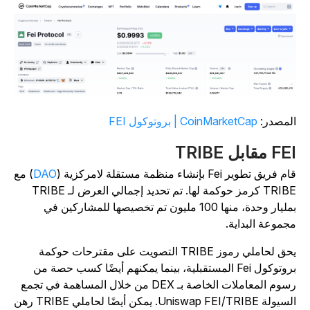
لمصدر:
CoinMarketCap | بروتوكول FEI
F مقابل TRIBE
م فريق تطوير Fei بإنشاء منظمة مستقلة لامركزية (
DAO
) مع
TRIBE كرمز حوكمة لها. تم تحديد إجمالي العرض لـ TRIBE
بمليار وحدة، منها 100 مليون تم تخصيصها للمشاركين في
جموعة البداية.
يحق لحاملي رموز TRIBE التصويت على مقترحات حوكمة
بروتوكول Fei المستقبلية، بينما يمكنهم أيضًا كسب حصة من
رسوم المعاملات الخاصة بـ DEX من خلال المساهمة في تجمع
السيولة Uniswap FEI/TRIBE. يمكن أيضًا لحاملي TRIBE رهن