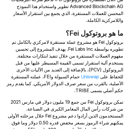
Advanced Blockchain AG تطوير واستخدام هذا النموذج
لمحسن للعملات المستقرة، الذي يجمع بين استقرار الأسعار
اللامركزية الكاملة.
ا هو بروتوكول Fei؟
بروتوكول Fei هو مشروع عملة مستقرة لامركزي بالكامل تم
تطويره بواسطة Fei Labs Inc. يهدف المشروع إلى تحسين
فهوم العملات المستقرة من خلال تنفيذ ابتكارات مختلفة.
ستخدم آلية استقرار تسمى القيمة المسيطر عليها من قبل
البروتوكول (PCV)، بالإضافة إلى العديد من الآليات الأخرى
لحفاظ على
Uniswap
حمام السيولة وFEI، عملته المستقرة
لأصلية، بالقرب من سعر صرف الدولار الأمريكي. كما يقدم رمز
كم أصلي يسمى TRIBE.
تمكن بروتوكول Fei من جمع 19 مليون دولار في مارس 2021
ن شركات رأس المال المغامر الكبرى في الصناعة.
المستخدمون الذين أرادوا دعم مشروع Fei خلال مرحلته الأولى
يمكنهم شراء الرموز بسعر مخفض قدره 0.50 دولار وما فوق.