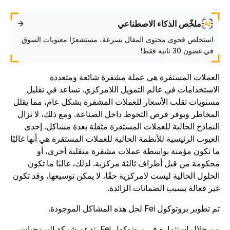
ملخّص الذكاء الاصطناعي
استخلص فحوى محتوى المقال بسرعة، مستشعرًا معنويات السوق
في غضون 30 ثانية فقط!
لعملات المستقرة هي عملة مشفرة شائعة ومتعددة
لاستخدامات في عالم التمويل اللامركزي. تساعد في تقليل
ستويات تقلب الأسعار للعملات المشفرة بشكل عام، مما يقلل
لمخاطر ويوفر فرص التحوط داخل الصناعة. ومع ذلك، لا تزال
لنماذج الحالية للعملات المستقرة مثقلة بعدة مشاكل. إحدى
لعيوب الرئيسية للأنظمة الحالية للعملات المستقرة هي أنها غالبًا
ا تكون مؤمنة بواسطة عملات مشفرة متقلبة أخرى، أو
حكومة من قبل أطراف ثالثة مركزية. لذلك، غالبًا ما تكون
لحلول الحالية ليست لامركزية حقًا، لا يمكن توسيعها، وقد تكون
ير فعالة بسبب الضمانات الزائدة.
 تطوير بروتوكول Fei لحل هذه المشاكل الموجودة.
من خلال استثماره في بروتوكول Fei، تدعم شركة البرمجيات