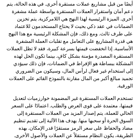
يضًا من قبل مشاريع عملات مستقرة أخرى. في هذه الحالة، يتم
عم أمان واستقرار العملات المستقرة بواسطة عملة مشفرة
خرى. الميزة الرئيسية لهذا النهج هي اللامركزية. يتم تخزين
لضمانات في عقد ذكي بحيث لا يحتاج المستخدمون للاعتماد
لى طرف ثالث. ومع ذلك، فإن المشكلة الرئيسية مع هذا النهج
ي قدرة المشاريع على التعامل مع تقلبات العملة المشفرة
لأساسية. إذا انخفضت قيمتها بسرعة كبيرة، فقد لا تظل العملات
لمستقرة المصدرة مؤمنة بشكل كافٍ. بينما تكون الحل لهذه
لمشكلة ببساطة هو الإفراط في الضمانات، فإن ذلك سيؤدي
لى استخدام غير فعال لرأس المال، وسيكون من الضروري
جميد مبالغ أكبر من المال مقارنة بالنموذج القائم على العملات
لورقية.
ستخدم العملات المستقرة غير المضمونة خوارزميات لتعديل
يمتها، معتمدة على قوى العرض والطلب. اعتمادًا على السعر
لحالي للعملة، يتم إصدار المزيد من العملات المستقرة إلى
لسوق الحرة أو سحبها منها. يهدف هذا الآلية إلى تقديم تنظيم
ضاد والحفاظ على سعر الرمز مستقرًا قدر الإمكان. بهذه
لطريقة، يكون النظام مستقلاً عن العملات والأصول الأخرى.