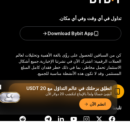
تداول في أي وقت وفي أي مكان.
Download Bybit App
كن من السباقين للحصول على رؤًى بالغة الأهمية وتحليلات لعالم
العملات الرقمية: اشترك الآن في نشرتنا الإخبارية.
جميع أشكال
الاستثمار تحمل مخاطر، بما في ذلك خطر فقدان كامل المبلغ
المستثمر. وقد لا تكون هذه الأنشطة مناسبة للجميع.
انطلِق برحلتك في عالم التداوُل مع 20 USDT
اشترك
اقرأ المقال في تطبيق Bybit
أنشِئ حسابًا وابدَأ بالإيداع لتكسَب 20 دولار الآن
انضَم الآن
تابعنا:
ملخّص تفصيليّ