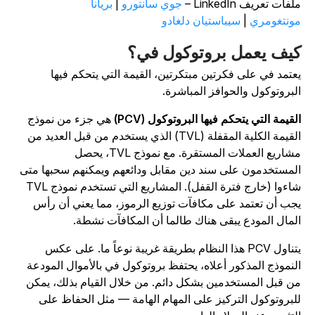
لفات تعريف LinkedIn –
جوي سانتورو
|
بريانا
ونتغومري
|
سيباستيان دلغادو
يف يعمل بروتوكول في؟
عتمد في على فكرتين مبتكرتين، القيمة التي يتحكم فيها
لبروتوكول والحوافز المباشرة.
لقيمة التي يتحكم فيها البروتوكول (PCV)
هي جزء من نموذج
القيمة الكلية المقفلة (TVL) الذي يستخدم من قبل العديد من
مشاريع العملات المستقرة. مع نموذج TVL، يحصل
لمستخدمون على سند دين مقابل ودائعهم ويمكنهم سحبها متى
شاءوا (خارج فترة القفل). المشاريع التي تستخدم نموذج TVL
جب أن تعتمد على مكافآت توزيع الرموز، مما يعني أن رأس
لمال المودع يبقى هناك طالما أن المكافآت نشطة.
يتناول PCV هذا النظام بطريقة غريبة نوعاً ما. على عكس
لنموذج المذكور أعلاه، يحتفظ بروتوكول في بالأموال المودعة
ن قبل المستخدمين بشكل دائم. من خلال القيام بذلك، يمكن
لبروتوكول التركيز على المهام الهامة — مثل الحفاظ على