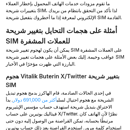
ما تقوم مزودات خدمات الهاتف المحمول بإخطار العملاء
بتغييرات شريحة SIM، لذا تأكد من التحقق بانتظام من بريدك
الإلكتروني لمعرفة إذا ما أخطروك بتفعيل شريحة SIM القادمة.
أمثلة على هجمات التحايل بتغيير شريحة
SIM للعملات المشفرة
يمكن أن يكون لهجوم تغيير شريحة SIM على العملات المشفرة
عواقب وخيمة. إليك بعض الأمثلة على هجمات تغيير شريحة SIM
البارزة التي ظهرت مؤخرًا في الأخبار.
هجوم Vitalik Buterin X/Twitter بتغيير شريحة
SIM
في إحدى الحالات الصادمة، قام الهاكرز بدمج هجوم تبديل
الشريحة مع هجوم احتيال لسلب
أكثر من 691,000 دولار
. بدأ
الاختراق بتبديل شريحة استهدف حساب مؤسس الإيثيريوم
فيتاليك بوتيرين على حساب X/Twitter. نظرًا لأن الهاتف كان
مرتبطًا بحسابه، تمكن القراصنة من الوصول إليه دون حتى
استخدام كلمة مرور. استخدم القراصنة بعد ذلك حساب بوتيرين