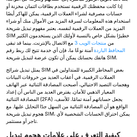
إذا كانت محفظتك الرقمية تستخدم بطاقات ائتمان مخزنة أو
حسابات مصرفية لشراء العملات الرقمية، يمكن للهاكر أيضًا
ستخدام هذه المعلومات لسرقة المزيد من الأموال منك أو شراء
المزيد من العملات الرقمية لنفسه. يعتبر مفهوم تبديل شريحة
SIM خطيرًا بشكل خاص بالنسبة لأولئك الذين يستخدمون الكثير
من
منتجات الويب 3
مع الاتصال بالإنترنت. بينما قد تبقى
المحافظ الباردة
آمنة نوعًا ما، فإن أي خدمة تتيح لك ربط رقم
هاتفك بحسابك يمكن أن تكون عرضة لتبديل شريحة SIM.
يمثل تبديل شرائح SIM بعض المخاطر الكبيرة للمتداولين في
العملات الرقمية. في أعقاب العديد من خروقات البيانات
وهجمات التصيد الاحتيالي، أصبحت المصادقة الثنائية عبر الهاتف
المعيار الذهبي للأمان. يفترض العديد من الناس أن إعداد
المصادقة الثنائية (2FA) يجعل حساباتهم آمنة تمامًا. للأسف،
الواقع هو أن المصادقة الثنائية من السهل جدًا التحايل عليها. مع
هجوم تبديل شريحة SIM، يمكن اختراق الحسابات الشخصية لأي
تاجر أو مستثمر.
كيفية التعرف على علامات هجوم تبديل