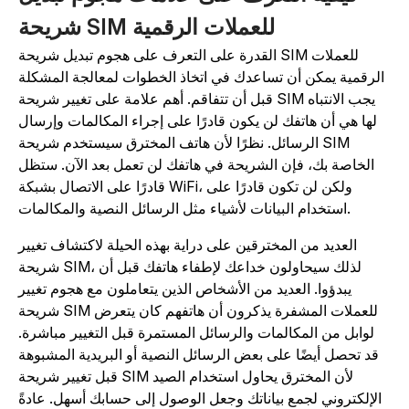
شريحة SIM للعملات الرقمية
القدرة على التعرف على هجوم تبديل شريحة SIM للعملات
الرقمية يمكن أن تساعدك في اتخاذ الخطوات لمعالجة المشكلة
قبل أن تتفاقم. أهم علامة على تغيير شريحة SIM يجب الانتباه
لها هي أن هاتفك لن يكون قادرًا على إجراء المكالمات وإرسال
الرسائل. نظرًا لأن هاتف المخترق سيستخدم شريحة SIM
الخاصة بك، فإن الشريحة في هاتفك لن تعمل بعد الآن. ستظل
قادرًا على الاتصال بشبكة WiFi، ولكن لن تكون قادرًا على
استخدام البيانات لأشياء مثل الرسائل النصية والمكالمات.
العديد من المخترقين على دراية بهذه الحيلة لاكتشاف تغيير
شريحة SIM، لذلك سيحاولون خداعك لإطفاء هاتفك قبل أن
يبدؤوا. العديد من الأشخاص الذين يتعاملون مع هجوم تغيير
شريحة SIM للعملات المشفرة يذكرون أن هاتفهم كان يتعرض
لوابل من المكالمات والرسائل المستمرة قبل التغيير مباشرة.
قد تحصل أيضًا على بعض الرسائل النصية أو البريدية المشبوهة
قبل تغيير شريحة SIM لأن المخترق يحاول استخدام الصيد
الإلكتروني لجمع بياناتك وجعل الوصول إلى حسابك أسهل. عادةً