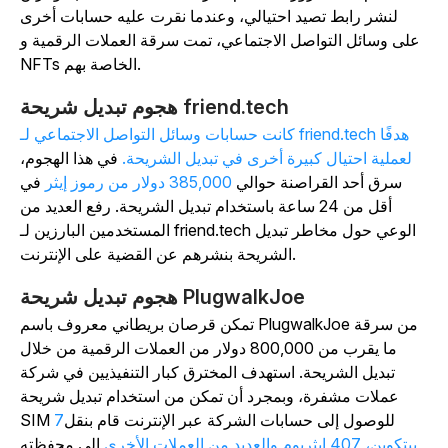
لنشر رابط تصيد احتيالي، وعندما نقرت عليه حسابات أخرى
على وسائل التواصل الاجتماعي، تمت سرقة العملات الرقمية و
NFTs الخاصة بهم.
هجوم تبديل شريحة friend.tech
كانت حسابات وسائل التواصل الاجتماعي لـ friend.tech هدفًا
لعملية احتيال كبيرة أخرى في تبديل الشريحة.
في هذا الهجوم،
سرق أحد القراصنة حوالي
385,000 دولار من رموز إيثر
في
أقل من 24 ساعة باستخدام تبديل الشريحة. رفع العديد من
المستخدمين البارزين لـ friend.tech الوعي حول مخاطر تبديل
الشريحة بنشرهم عن القضية على الإنترنت.
هجوم تبديل شريحة PlugwalkJoe
تمكن قرصان بريطاني معروف باسم PlugwalkJoe من سرقة
ما يقرب من 800,000 دولار من العملات الرقمية من خلال
تبديل الشريحة. استهدف المخترق كبار التنفيذيين في شركة
عملات مشفرة، وبمجرد أن تمكن من استخدام تبديل شريحة
SIM للوصول إلى حسابات الشركة عبر الإنترنت قام بنقل
7
بيتكوين، 407 إيثريوم والعديد من العملات الأخرى
إلى محفظته