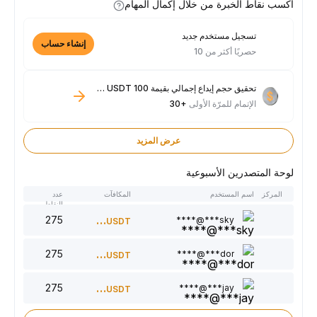
اكسب نقاط الخبرة من خلال إكمال المهام
تسجيل مستخدم جديد
إنشاء حساب
حصريًا أكثر من 10
تحقيق حجم إيداع إجمالي بقيمة 100 USDT فأكثر
الإتمام للمرّة الأولى
+30
عرض المزيد
لوحة المتصدرين الأسبوعية
المركز
اسم المستخدم
المكافآت
عدد
النقاط
275
300
sky***@****
USDT
275
220
dor***@****
USDT
275
150
jay***@****
USDT