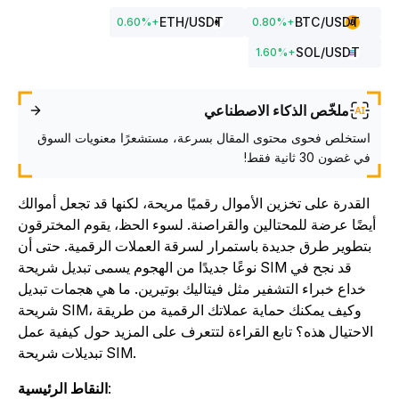
ETH
/USDT
BTC
/USDT
0.60
%
+
0.80
%
+
SOL
/USDT
1.60
%
+
ملخّص الذكاء الاصطناعي
استخلص فحوى محتوى المقال بسرعة، مستشعرًا معنويات السوق
في غضون 30 ثانية فقط!
القدرة على تخزين الأموال رقميًا مريحة، لكنها قد تجعل أموالك
أيضًا عرضة للمحتالين والقراصنة. لسوء الحظ، يقوم المخترقون
بتطوير طرق جديدة باستمرار لسرقة العملات الرقمية. حتى أن
نوعًا جديدًا من الهجوم يسمى تبديل شريحة SIM قد نجح في
خداع خبراء التشفير مثل فيتاليك بوتيرين. ما هي هجمات تبديل
شريحة SIM، وكيف يمكنك حماية عملاتك الرقمية من طريقة
الاحتيال هذه؟ تابع القراءة لتتعرف على المزيد حول كيفية عمل
تبديلات شريحة SIM.
:
النقاط الرئيسية