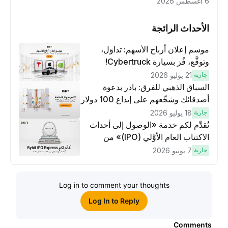
6 أغسطس 2026
الأحداث الرائجة
موسم إعلان أرباح الأسهم: تداوَل،
وتوقَّع، فُز بسيارة Cybertruck!
جارية
21 يوليو 2026
السباق الذهبي للفرق: بادر بدعوة
أصدقائك وشجِّعهم على إيداع 100 دولار
وتنفيذ عمليات تداوُل بقيمة 10 دولار
جارية
18 يوليو 2026
لكسَب مكافآت مُضاعَفة
نُقدِّم لكم خدمة «الوصول إلى أحداث
الاكتتاب العام الأوَّلي (IPO)» من
Bybit، بوابتك للوصول المبكر إلى فرص
جارية
7 يونيو 2026
الاكتتاب العام الأوَّلي العالمية
Log in to comment your thoughts
Log In to Reply
Comments