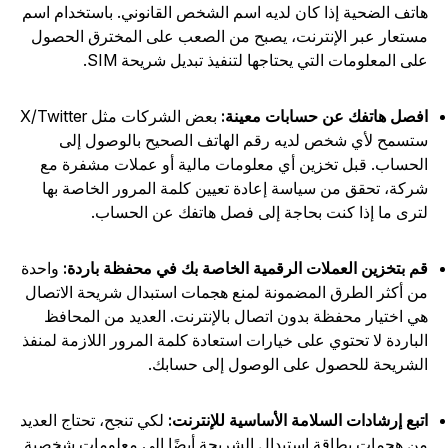
اتف الضحية إذا كان لديه اسم الشخص القانوني. باستخدام اسم
ستعار عبر الإنترنت، يصبح من الصعب على المخترق الحصول
لى المعلومات التي يحتاجها لتنفيذ تبديل شريحة SIM.
فصل هاتفك عن حسابات معينة:
بعض الشركات مثل X/Twitter
تسمح لأي شخص لديه رقم الهاتف الصحيح بالوصول إلى
لحساب. قبل تخزين أي معلومات مالية أو عملات مشفرة مع
ركة، تحقق من سياسة إعادة تعيين كلمة المرور الخاصة بها
ترى ما إذا كنت بحاجة إلى فصل هاتفك عن الحساب.
م بتخزين العملات الرقمية الخاصة بك في محفظة باردة:
واحدة
ن أكثر الطرق المضمونة لمنع هجمات استبدال شريحة الاتصال
ي اختيار محفظة بدون اتصال بالإنترنت. العديد من المحافظ
لباردة لا تحتوي على خيارات استعادة كلمة المرور اللازمة لمنفذ
لشريحة للحصول على الوصول إلى حسابك.
تبع إرشادات السلامة الأساسية للإنترنت:
لكي تنجح، تحتاج العديد
ن هجمات بطاقة استبدال الشريحة أيضًا إلى معلومات شخصية