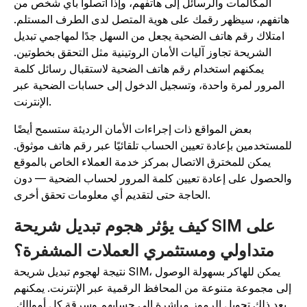
المكالمات والرسائل إلى هاتفهم، وإذا اتصلوا بأي شخص من
هاتفهم، سيظهر رقمك على هوية المتصل لدى الطرف المستلم.
امتلاك رقم هاتف الضحية يجعل من السهل جدًا لمهاجمي تبديل
الشريحة تجاوز آليات الأمان الروتينية مثل التحقق بخطوتين.
يمكنهم استخدام رقم هاتف الضحية لاستقبال رسائل كلمة
المرور لمرة واحدة، وتسجيل الدخول إلى حسابات الضحية عبر
الإنترنت.
بعض المواقع ذات إجراءات الأمان الرديئة ستسمح أيضًا
لمستخدمين بإعادة تعيين الحساب تلقائيًا عبر رقم هاتف موثوق.
يمكن للمخترق الاتصال بمركز خدمة العملاء الخاص بالموقع
الحصول على إعادة تعيين كلمة المرور لحساب الضحية — دون
الحاجة حتى لتقديم أي معلومات تحقق أخرى.
كيف يؤثر هجوم تبديل شريحة SIM على
متداولي ومستثمري العملات المشفرة؟
نتيجة لهجوم تبديل شريحة SIM، يمكن للهاكر بسهولة الوصول
لى مجموعة متنوعة من المحافظ الرقمية عبر الإنترنت. يمكنهم
بعد ذلك تحويل الرموز مباشرة إلى حسابهم وسرقة كل أموالك.